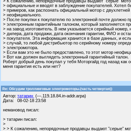
> К сожалению, непорядочные продавцы выдают "серые" мото
> официальные и вводят в заблуждение покупателей. Хотел б
> примеров, как распознать официальный мотор с двухлетней 
> неофициального.
> После покупки к покупателю по электронной почте должно п
> электронным гарантийным талоном, который заполняется пр
> на завод изготовитель. В нем указывается серийный номер,
> дилера, дата продажи, дата окончания гарантии, ФИО и ост
> покупателя. Эта информация хранится в базе данных, и есл
> случай, то любой дистрибьютор по серийному номеру опре
> электромотора.
> Если вам это не было предоставлено, то этот мотор неофиц
> Вот как должен выглядеть электронный гарантийный талон.
Роберт добрый день покупал у тебя Моторгайд год назад как 
меня гарантия есть или нет?
Re: Обсудим троллинговые электромоторы.(часть четвертая))
Автор:
татарин
(---.119.18.84.in-addr.arpa)
Дата: 08-02-18 23:58
немановод писал:
> татарин писал:
>
> > К сожалению, непорядочные продавцы выдают "серые" мо