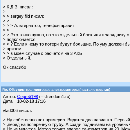
> К.Д.В. писал:
>
> > sergey fild писал:
> >
> > > Альтернатор, телефон правит
> >
> > Это точно нужно, но это отдельный блок или к заряднику о
> подключается
> > ? Если к нему то потери будут большие. По уму должен б
> причем
> > в моем случае с расчетом на 3 АКБ
> Отдельный.
Ок спасибо
Re: Обсудим троллинговые электромоторы.(часть четвертая)
Автор:
Сергей198
(---.freedom1.ru)
Дата: 10-02-18 17:16
vlad006 писал:
> Ну собственно вот примерил. Видится два варианта. Первы
> ,перед на поперечную трубу. А сзади поднимаем на уровень 
> Но из минусов. Мотор торчит вперед сантиметров на 20. Мо