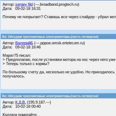
Автор:
sergey fild
(---.broadband.progtech.ru)
Дата: 09-02-18 16:31
Почему не попрыгает? Ставишь все через слайдер - убрал мот
Re: Обсудим троллинговые электромоторы.(часть четвертая)
Автор:
ВалерийБ
(---.pppoe.omsk.ertelecom.ru)
Дата: 09-02-18 16:46
Марат75 писал:
> Предполагаю, после установки мотора на нос через него уже 
> Теперь только с кормы?
По большому счету да, несколько не удобно. Но приходилось н
получалось.
Re: Обсудим троллинговые электромоторы.(часть четвертая)
Автор:
К.Д.В.
(195.9.187.---)
Дата: 10-02-18 00:40
Коллеги помогайте: