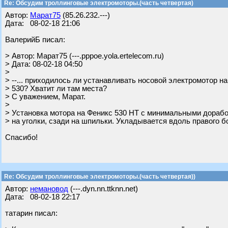
Re: Обсудим троллинговые электромоторы.(часть четвертая)
Автор:
Марат75
(85.26.232.---)
Дата: 08-02-18 21:06
ВалерийБ писал:
> Автор: Марат75 (---.pppoe.yola.ertelecom.ru)
> Дата: 08-02-18 04:50
>
> --... приходилось ли устанавливать носовой электромотор на
> 530? Хватит ли там места?
> С уважением, Марат.
>
> Установка мотора на Феникс 530 НТ с минимальными дорабо
> на уголки, сзади на шпильки. Укладывается вдоль правого б
Спасибо!
Re: Обсудим троллинговые электромоторы.(часть четвертая))
Автор:
немановод
(---.dyn.nn.ttknn.net)
Дата: 08-02-18 22:17
татарин писал: