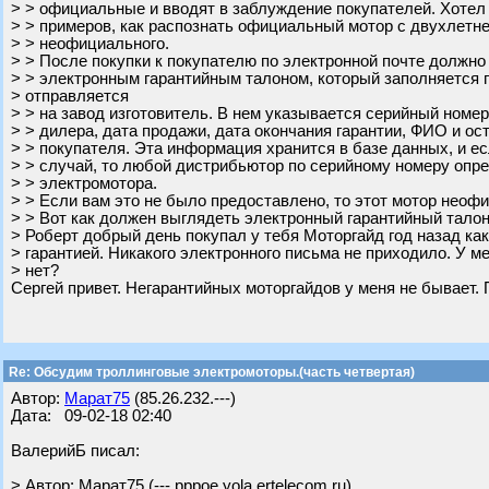
> > официальные и вводят в заблуждение покупателей. Хотел
> > примеров, как распознать официальный мотор с двухлетне
> > неофициального.
> > После покупки к покупателю по электронной почте должно
> > электронным гарантийным талоном, который заполняется 
> отправляется
> > на завод изготовитель. В нем указывается серийный номе
> > дилера, дата продажи, дата окончания гарантии, ФИО и о
> > покупателя. Эта информация хранится в базе данных, и е
> > случай, то любой дистрибьютор по серийному номеру опр
> > электромотора.
> > Если вам это не было предоставлено, то этот мотор неоф
> > Вот как должен выглядеть электронный гарантийный талон
> Роберт добрый день покупал у тебя Моторгайд год назад ка
> гарантией. Никакого электронного письма не приходило. У ме
> нет?
Сергей привет. Негарантийных моторгайдов у меня не бывает.
Re: Обсудим троллинговые электромоторы.(часть четвертая)
Автор:
Марат75
(85.26.232.---)
Дата: 09-02-18 02:40
ВалерийБ писал:
> Автор: Марат75 (---.pppoe.yola.ertelecom.ru)