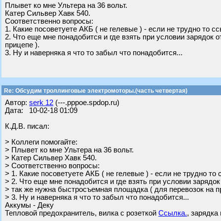
Плывет ко мне Ультера на 36 вольт.
Катер Сильвер Хавк 540.
Соответственно вопросы:
1. Какие посоветуете АКБ ( не гелевые ) - если не трудно то с
2. Что еще мне понадобится и где взять при условии зарядок 
прицепе ).
3. Ну и наверняка я что то забыл что понадобится...
Re: Обсудим троллинговые электромоторы.(часть четвертая)
Автор:
serk 12
(---.pppoe.spdop.ru)
Дата: 10-02-18 01:09
К.Д.В. писал:
> Коллеги помогайте:
> Плывет ко мне Ультера на 36 вольт.
> Катер Сильвер Хавк 540.
> Соответственно вопросы:
> 1. Какие посоветуете АКБ ( не гелевые ) - если не трудно то
> 2. Что еще мне понадобится и где взять при условии зарядок
> так же нужна быстросъемная площадка ( для перевозок на пр
> 3. Ну и наверняка я что то забыл что понадобится...
Аккумы - Деку
Тепловой предохранитель, вилка с розеткой
Ссылка.
, зарядка