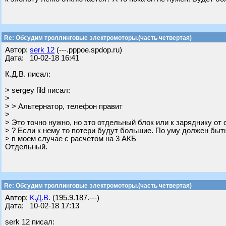
Re: Обсудим троллинговые электромоторы.(часть четвертая)
Автор:
serk 12
(---.pppoe.spdop.ru)
Дата: 10-02-18 16:41
К.Д.В. писал:
> sergey fild писал:
>
> > Альтернатор, телефон правит
>
> Это точно нужно, но это отдельный блок или к заряднику от
> ? Если к нему то потери будут большие. По уму должен быт
> в моем случае с расчетом на 3 АКБ
Отдельный.
Re: Обсудим троллинговые электромоторы.(часть четвертая)
Автор:
К.Д.В.
(195.9.187.---)
Дата: 10-02-18 17:13
serk 12 писал: