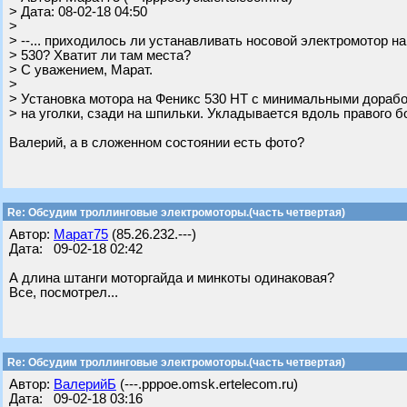
> Дата: 08-02-18 04:50
>
> --... приходилось ли устанавливать носовой электромотор на
> 530? Хватит ли там места?
> С уважением, Марат.
>
> Установка мотора на Феникс 530 НТ с минимальными дорабо
> на уголки, сзади на шпильки. Укладывается вдоль правого б
Валерий, а в сложенном состоянии есть фото?
Re: Обсудим троллинговые электромоторы.(часть четвертая)
Автор:
Марат75
(85.26.232.---)
Дата: 09-02-18 02:42
А длина штанги моторгайда и минкоты одинаковая?
Все, посмотрел...
Re: Обсудим троллинговые электромоторы.(часть четвертая)
Автор:
ВалерийБ
(---.pppoe.omsk.ertelecom.ru)
Дата: 09-02-18 03:16