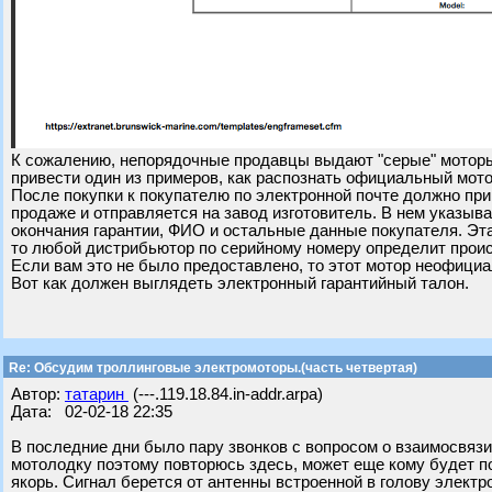
К сожалению, непорядочные продавцы выдают "серые" моторы
привести один из примеров, как распознать официальный мото
После покупки к покупателю по электронной почте должно пр
продаже и отправляется на завод изготовитель. В нем указыв
окончания гарантии, ФИО и остальные данные покупателя. Эта
то любой дистрибьютор по серийному номеру определит прои
Если вам это не было предоставлено, то этот мотор неофици
Вот как должен выглядеть электронный гарантийный талон.
Re: Обсудим троллинговые электромоторы.(часть четвертая)
Автор:
татарин
(---.119.18.84.in-addr.arpa)
Дата: 02-02-18 22:35
В последние дни было пару звонков с вопросом о взаимосвязи
мотолодку поэтому повторюсь здесь, может еще кому будет пол
якорь. Сигнал берется от антенны встроенной в голову электро