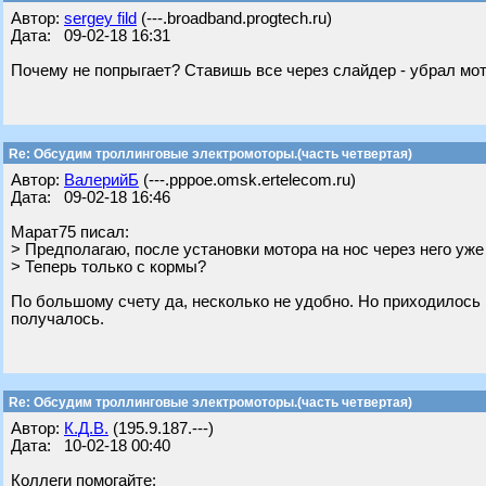
Автор:
sergey fild
(---.broadband.progtech.ru)
Дата: 09-02-18 16:31
Почему не попрыгает? Ставишь все через слайдер - убрал мот
Re: Обсудим троллинговые электромоторы.(часть четвертая)
Автор:
ВалерийБ
(---.pppoe.omsk.ertelecom.ru)
Дата: 09-02-18 16:46
Марат75 писал:
> Предполагаю, после установки мотора на нос через него уже 
> Теперь только с кормы?
По большому счету да, несколько не удобно. Но приходилось н
получалось.
Re: Обсудим троллинговые электромоторы.(часть четвертая)
Автор:
К.Д.В.
(195.9.187.---)
Дата: 10-02-18 00:40
Коллеги помогайте: