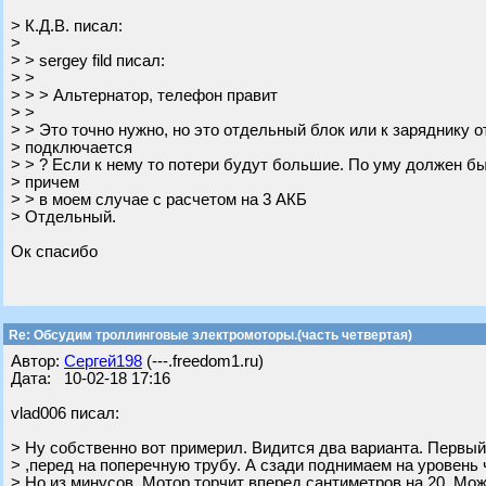
> К.Д.В. писал:
>
> > sergey fild писал:
> >
> > > Альтернатор, телефон правит
> >
> > Это точно нужно, но это отдельный блок или к заряднику о
> подключается
> > ? Если к нему то потери будут большие. По уму должен б
> причем
> > в моем случае с расчетом на 3 АКБ
> Отдельный.
Ок спасибо
Re: Обсудим троллинговые электромоторы.(часть четвертая)
Автор:
Сергей198
(---.freedom1.ru)
Дата: 10-02-18 17:16
vlad006 писал:
> Ну собственно вот примерил. Видится два варианта. Первы
> ,перед на поперечную трубу. А сзади поднимаем на уровень 
> Но из минусов. Мотор торчит вперед сантиметров на 20. Мо