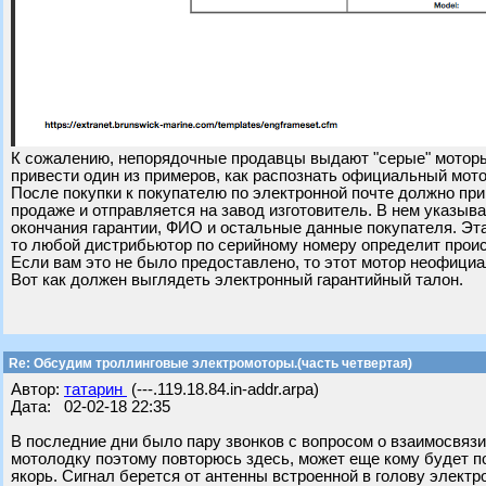
К сожалению, непорядочные продавцы выдают "серые" моторы
привести один из примеров, как распознать официальный мото
После покупки к покупателю по электронной почте должно пр
продаже и отправляется на завод изготовитель. В нем указыв
окончания гарантии, ФИО и остальные данные покупателя. Эта
то любой дистрибьютор по серийному номеру определит прои
Если вам это не было предоставлено, то этот мотор неофици
Вот как должен выглядеть электронный гарантийный талон.
Re: Обсудим троллинговые электромоторы.(часть четвертая)
Автор:
татарин
(---.119.18.84.in-addr.arpa)
Дата: 02-02-18 22:35
В последние дни было пару звонков с вопросом о взаимосвязи
мотолодку поэтому повторюсь здесь, может еще кому будет пол
якорь. Сигнал берется от антенны встроенной в голову электро