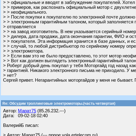
> > официальные и вводят в заблуждение покупателей. Хотел
> > примеров, как распознать официальный мотор с двухлетне
> > неофициального.
> > После покупки к покупателю по электронной почте должно
> > электронным гарантийным талоном, который заполняется 
> отправляется
> > на завод изготовитель. В нем указывается серийный номе
> > дилера, дата продажи, дата окончания гарантии, ФИО и о
> > покупателя. Эта информация хранится в базе данных, и е
> > случай, то любой дистрибьютор по серийному номеру опр
> > электромотора.
> > Если вам это не было предоставлено, то этот мотор неоф
> > Вот как должен выглядеть электронный гарантийный талон
> Роберт добрый день покупал у тебя Моторгайд год назад ка
> гарантией. Никакого электронного письма не приходило. У ме
> нет?
Сергей привет. Негарантийных моторгайдов у меня не бывает.
Re: Обсудим троллинговые электромоторы.(часть четвертая)
Автор:
Марат75
(85.26.232.---)
Дата: 09-02-18 02:40
ВалерийБ писал:
> Автор: Марат75 (---.pppoe.yola.ertelecom.ru)