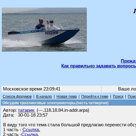
Прежде
Как правильно задавать вопросы
Московское время 23:09:41
Ваше ло
Список форумов
|
В начало
|
Новая тема
|
Перейти к теме
|
Поиск
|
Поис
Обсудим троллинговые электромоторы.(часть четвертая)
Автор:
татарин
(---.118.18.84.in-addr.arpa)
Дата: 30-01-18 23:57
В виду того что тема стала большой предлагаю перенести обс
1 часть -
Ссылка.
2 часть -
Ссылка.