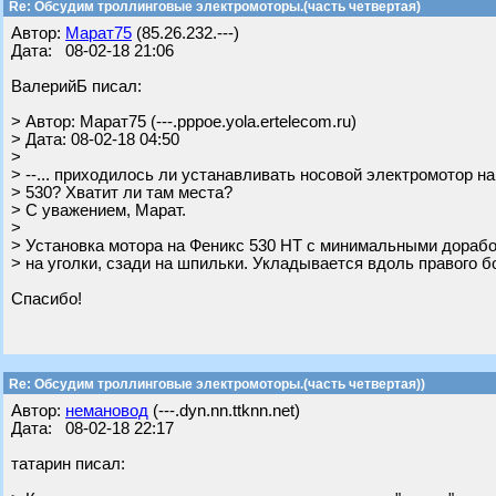
Re: Обсудим троллинговые электромоторы.(часть четвертая)
Автор:
Марат75
(85.26.232.---)
Дата: 08-02-18 21:06
ВалерийБ писал:
> Автор: Марат75 (---.pppoe.yola.ertelecom.ru)
> Дата: 08-02-18 04:50
>
> --... приходилось ли устанавливать носовой электромотор на
> 530? Хватит ли там места?
> С уважением, Марат.
>
> Установка мотора на Феникс 530 НТ с минимальными дорабо
> на уголки, сзади на шпильки. Укладывается вдоль правого б
Спасибо!
Re: Обсудим троллинговые электромоторы.(часть четвертая))
Автор:
немановод
(---.dyn.nn.ttknn.net)
Дата: 08-02-18 22:17
татарин писал: