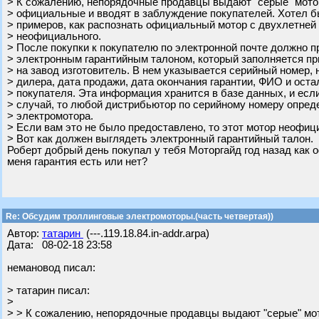
> К сожалению, непорядочные продавцы выдают "серые" мото
> официальные и вводят в заблуждение покупателей. Хотел б
> примеров, как распознать официальный мотор с двухлетней 
> неофициального.
> После покупки к покупателю по электронной почте должно п
> электронным гарантийным талоном, который заполняется пр
> на завод изготовитель. В нем указывается серийный номер,
> дилера, дата продажи, дата окончания гарантии, ФИО и ост
> покупателя. Эта информация хранится в базе данных, и есл
> случай, то любой дистрибьютор по серийному номеру опре
> электромотора.
> Если вам это не было предоставлено, то этот мотор неофиц
> Вот как должен выглядеть электронный гарантийный талон.
Роберт добрый день покупал у тебя Моторгайд год назад как 
меня гарантия есть или нет?
Re: Обсудим троллинговые электромоторы.(часть четвертая))
Автор:
татарин
(---.119.18.84.in-addr.arpa)
Дата: 08-02-18 23:58
немановод писал:
> татарин писал:
>
> > К сожалению, непорядочные продавцы выдают "серые" мо