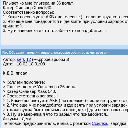
Плывет ко мне Ультера на 36 вольт.
Катер Сильвер Хавк 540.
Соответственно вопросы:
1. Какие посоветуете АКБ ( не гелевые ) - если не трудно то с
2. Что еще мне понадобится и где взять при условии зарядок 
прицепе ).
3. Ну и наверняка я что то забыл что понадобится...
Re: Обсудим троллинговые электромоторы.(часть четвертая)
Автор:
serk 12
(---.pppoe.spdop.ru)
Дата: 10-02-18 01:09
К.Д.В. писал:
> Коллеги помогайте:
> Плывет ко мне Ультера на 36 вольт.
> Катер Сильвер Хавк 540.
> Соответственно вопросы:
> 1. Какие посоветуете АКБ ( не гелевые ) - если не трудно то
> 2. Что еще мне понадобится и где взять при условии зарядок
> так же нужна быстросъемная площадка ( для перевозок на пр
> 3. Ну и наверняка я что то забыл что понадобится...
Аккумы - Деку
Тепловой предохранитель, вилка с розеткой
Ссылка.
, зарядка