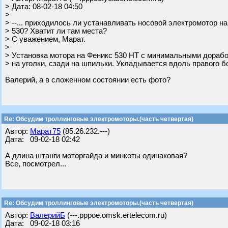
> Дата: 08-02-18 04:50
>
> --... приходилось ли устанавливать носовой электромотор на
> 530? Хватит ли там места?
> С уважением, Марат.
>
> Установка мотора на Феникс 530 НТ с минимальными дорабо
> на уголки, сзади на шпильки. Укладывается вдоль правого б
Валерий, а в сложенном состоянии есть фото?
Re: Обсудим троллинговые электромоторы.(часть четвертая)
Автор:
Марат75
(85.26.232.---)
Дата: 09-02-18 02:42
А длина штанги моторгайда и минкоты одинаковая?
Все, посмотрел...
Re: Обсудим троллинговые электромоторы.(часть четвертая)
Автор:
ВалерийБ
(---.pppoe.omsk.ertelecom.ru)
Дата: 09-02-18 03:16