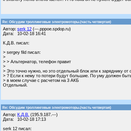
Re: Обсудим троллинговые электромоторы.(часть четвертая)
Автор:
serk 12
(---.pppoe.spdop.ru)
Дата: 10-02-18 16:41
К.Д.В. писал:
> sergey fild писал:
>
> > Альтернатор, телефон правит
>
> Это точно нужно, но это отдельный блок или к заряднику от
> ? Если к нему то потери будут большие. По уму должен быт
> в моем случае с расчетом на 3 АКБ
Отдельный.
Re: Обсудим троллинговые электромоторы.(часть четвертая)
Автор:
К.Д.В.
(195.9.187.---)
Дата: 10-02-18 17:13
serk 12 писал: