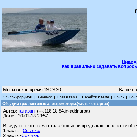
Прежде
Как правильно задавать вопросы
Московское время 19:09:20
Ваше ло
Список форумов
|
В начало
|
Новая тема
|
Перейти к теме
|
Поиск
|
Поис
Обсудим троллинговые электромоторы.(часть четвертая)
Автор:
татарин
(---.118.18.84.in-addr.arpa)
Дата: 30-01-18 23:57
В виду того что тема стала большой предлагаю перенести обс
1 часть -
Ссылка.
2 часть -
Ссылка.