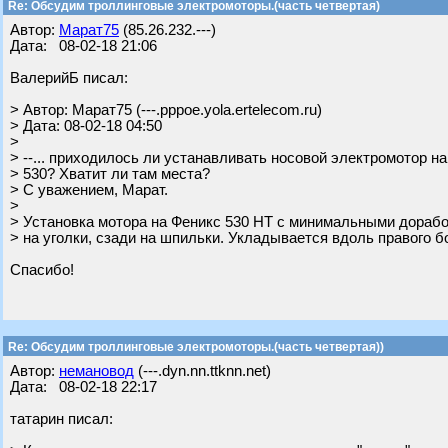
Re: Обсудим троллинговые электромоторы.(часть четвертая)
Автор:
Марат75
(85.26.232.---)
Дата: 08-02-18 21:06
ВалерийБ писал:
> Автор: Марат75 (---.pppoe.yola.ertelecom.ru)
> Дата: 08-02-18 04:50
>
> --... приходилось ли устанавливать носовой электромотор на
> 530? Хватит ли там места?
> С уважением, Марат.
>
> Установка мотора на Феникс 530 НТ с минимальными дорабо
> на уголки, сзади на шпильки. Укладывается вдоль правого б
Спасибо!
Re: Обсудим троллинговые электромоторы.(часть четвертая))
Автор:
немановод
(---.dyn.nn.ttknn.net)
Дата: 08-02-18 22:17
татарин писал: