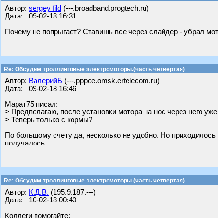
Автор:
sergey fild
(---.broadband.progtech.ru)
Дата: 09-02-18 16:31
Почему не попрыгает? Ставишь все через слайдер - убрал мот
Re: Обсудим троллинговые электромоторы.(часть четвертая)
Автор:
ВалерийБ
(---.pppoe.omsk.ertelecom.ru)
Дата: 09-02-18 16:46
Марат75 писал:
> Предполагаю, после установки мотора на нос через него уже 
> Теперь только с кормы?
По большому счету да, несколько не удобно. Но приходилось н
получалось.
Re: Обсудим троллинговые электромоторы.(часть четвертая)
Автор:
К.Д.В.
(195.9.187.---)
Дата: 10-02-18 00:40
Коллеги помогайте: