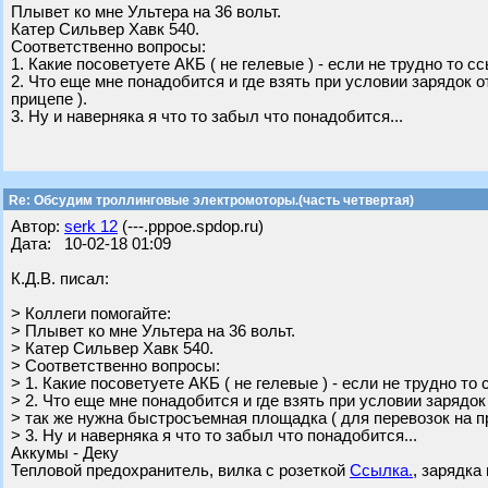
Плывет ко мне Ультера на 36 вольт.
Катер Сильвер Хавк 540.
Соответственно вопросы:
1. Какие посоветуете АКБ ( не гелевые ) - если не трудно то с
2. Что еще мне понадобится и где взять при условии зарядок 
прицепе ).
3. Ну и наверняка я что то забыл что понадобится...
Re: Обсудим троллинговые электромоторы.(часть четвертая)
Автор:
serk 12
(---.pppoe.spdop.ru)
Дата: 10-02-18 01:09
К.Д.В. писал:
> Коллеги помогайте:
> Плывет ко мне Ультера на 36 вольт.
> Катер Сильвер Хавк 540.
> Соответственно вопросы:
> 1. Какие посоветуете АКБ ( не гелевые ) - если не трудно то
> 2. Что еще мне понадобится и где взять при условии зарядок
> так же нужна быстросъемная площадка ( для перевозок на пр
> 3. Ну и наверняка я что то забыл что понадобится...
Аккумы - Деку
Тепловой предохранитель, вилка с розеткой
Ссылка.
, зарядка