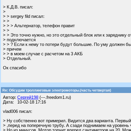
> К.Д.В. писал:
>
> > sergey fild писал:
> >
> > > Альтернатор, телефон правит
> >
> > Это точно нужно, но это отдельный блок или к заряднику о
> подключается
> > ? Если к нему то потери будут большие. По уму должен б
> причем
> > в моем случае с расчетом на 3 АКБ
> Отдельный.
Ок спасибо
Re: Обсудим троллинговые электромоторы.(часть четвертая)
Автор:
Сергей198
(---.freedom1.ru)
Дата: 10-02-18 17:16
vlad006 писал:
> Ну собственно вот примерил. Видится два варианта. Первы
> ,перед на поперечную трубу. А сзади поднимаем на уровень 
> Но из минусов. Мотор торчит вперед сантиметров на 20. Мо