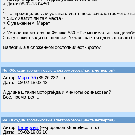
> Дата: 08-02-18 04:50
>
> --... приходилось ли устанавливать носовой электромотор на
> 530? Хватит ли там места?
> С уважением, Марат.
>
> Установка мотора на Феникс 530 НТ с минимальными дорабо
> на уголки, сзади на шпильки. Укладывается вдоль правого б
Валерий, а в сложенном состоянии есть фото?
Re: Обсудим троллинговые электромоторы.(часть четвертая)
Автор:
Марат75
(85.26.232.---)
Дата: 09-02-18 02:42
А длина штанги моторгайда и минкоты одинаковая?
Все, посмотрел...
Re: Обсудим троллинговые электромоторы.(часть четвертая)
Автор:
ВалерийБ
(---.pppoe.omsk.ertelecom.ru)
Дата: 09-02-18 03:16