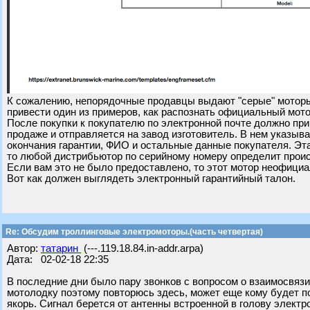
К сожалению, непорядочные продавцы выдают "серые" моторы
привести один из примеров, как распознать официальный мото
После покупки к покупателю по электронной почте должно пр
продаже и отправляется на завод изготовитель. В нем указыв
окончания гарантии, ФИО и остальные данные покупателя. Эта
то любой дистрибьютор по серийному номеру определит прои
Если вам это не было предоставлено, то этот мотор неофици
Вот как должен выглядеть электронный гарантийный талон.
Re: Обсудим троллинговые электромоторы.(часть четвертая)
Автор:
татарин
(---.119.18.84.in-addr.arpa)
Дата: 02-02-18 22:35
В последние дни было пару звонков с вопросом о взаимосвязи
мотолодку поэтому повторюсь здесь, может еще кому будет пол
якорь. Сигнал берется от антенны встроенной в голову электро