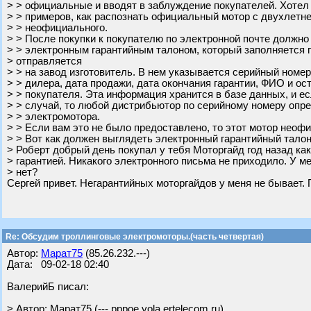
> > официальные и вводят в заблуждение покупателей. Хотел
> > примеров, как распознать официальный мотор с двухлетне
> > неофициального.
> > После покупки к покупателю по электронной почте должно
> > электронным гарантийным талоном, который заполняется 
> отправляется
> > на завод изготовитель. В нем указывается серийный номе
> > дилера, дата продажи, дата окончания гарантии, ФИО и о
> > покупателя. Эта информация хранится в базе данных, и е
> > случай, то любой дистрибьютор по серийному номеру опр
> > электромотора.
> > Если вам это не было предоставлено, то этот мотор неоф
> > Вот как должен выглядеть электронный гарантийный талон
> Роберт добрый день покупал у тебя Моторгайд год назад ка
> гарантией. Никакого электронного письма не приходило. У ме
> нет?
Сергей привет. Негарантийных моторгайдов у меня не бывает.
Re: Обсудим троллинговые электромоторы.(часть четвертая)
Автор:
Марат75
(85.26.232.---)
Дата: 09-02-18 02:40
ВалерийБ писал:
> Автор: Марат75 (---.pppoe.yola.ertelecom.ru)