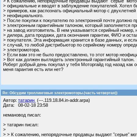
> К сожалению, непорядочные продавцы выдают "серые" мото
> официальные и вводят в заблуждение покупателей. Хотел б
> примеров, как распознать официальный мотор с двухлетней 
> неофициального.
> После покупки к покупателю по электронной почте должно п
> электронным гарантийным талоном, который заполняется пр
> на завод изготовитель. В нем указывается серийный номер,
> дилера, дата продажи, дата окончания гарантии, ФИО и ост
> покупателя. Эта информация хранится в базе данных, и есл
> случай, то любой дистрибьютор по серийному номеру опре
> электромотора.
> Если вам это не было предоставлено, то этот мотор неофиц
> Вот как должен выглядеть электронный гарантийный талон.
Роберт добрый день покупал у тебя Моторгайд год назад как 
меня гарантия есть или нет?
Re: Обсудим троллинговые электромоторы.(часть четвертая))
Автор:
татарин
(---.119.18.84.in-addr.arpa)
Дата: 08-02-18 23:58
немановод писал:
> татарин писал:
>
> > К сожалению, непорядочные продавцы выдают "серые" мо