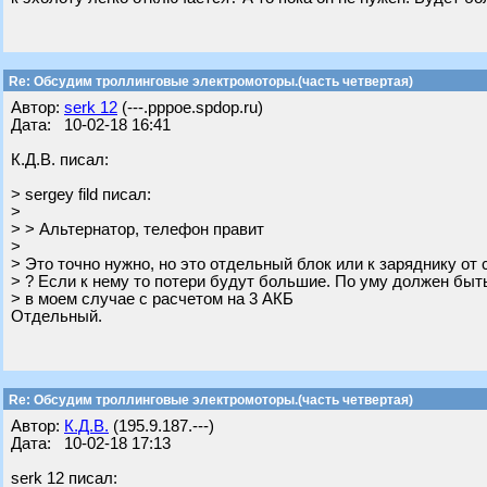
Re: Обсудим троллинговые электромоторы.(часть четвертая)
Автор:
serk 12
(---.pppoe.spdop.ru)
Дата: 10-02-18 16:41
К.Д.В. писал:
> sergey fild писал:
>
> > Альтернатор, телефон правит
>
> Это точно нужно, но это отдельный блок или к заряднику от
> ? Если к нему то потери будут большие. По уму должен быт
> в моем случае с расчетом на 3 АКБ
Отдельный.
Re: Обсудим троллинговые электромоторы.(часть четвертая)
Автор:
К.Д.В.
(195.9.187.---)
Дата: 10-02-18 17:13
serk 12 писал: