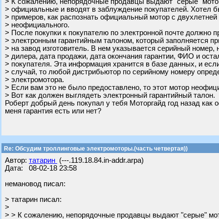
> К сожалению, непорядочные продавцы выдают "серые" мото
> официальные и вводят в заблуждение покупателей. Хотел б
> примеров, как распознать официальный мотор с двухлетней 
> неофициального.
> После покупки к покупателю по электронной почте должно п
> электронным гарантийным талоном, который заполняется пр
> на завод изготовитель. В нем указывается серийный номер,
> дилера, дата продажи, дата окончания гарантии, ФИО и ост
> покупателя. Эта информация хранится в базе данных, и есл
> случай, то любой дистрибьютор по серийному номеру опре
> электромотора.
> Если вам это не было предоставлено, то этот мотор неофиц
> Вот как должен выглядеть электронный гарантийный талон.
Роберт добрый день покупал у тебя Моторгайд год назад как 
меня гарантия есть или нет?
Re: Обсудим троллинговые электромоторы.(часть четвертая))
Автор:
татарин
(---.119.18.84.in-addr.arpa)
Дата: 08-02-18 23:58
немановод писал:
> татарин писал:
>
> > К сожалению, непорядочные продавцы выдают "серые" мо