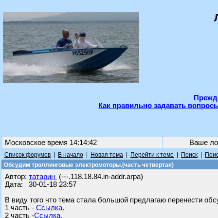
Прежде
Как правильно задавать вопросы
Московское время 14:14:42
Ваше ло
Список форумов
|
В начало
|
Новая тема
|
Перейти к теме
|
Поиск
|
Поис
Обсудим троллинговые электромоторы.(часть четвертая)
Автор:
татарин
(---.118.18.84.in-addr.arpa)
Дата: 30-01-18 23:57
В виду того что тема стала большой предлагаю перенести обс
1 часть -
Ссылка.
2 часть -
Ссылка.