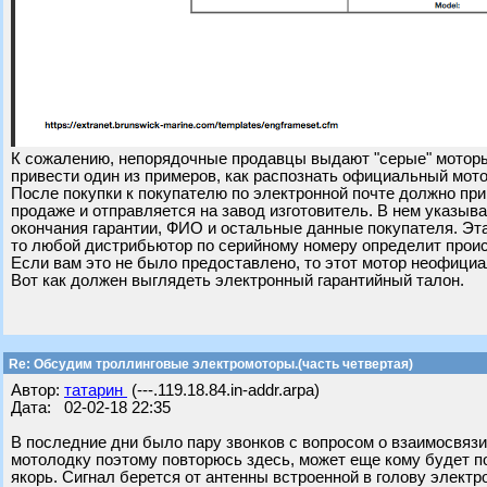
К сожалению, непорядочные продавцы выдают "серые" моторы
привести один из примеров, как распознать официальный мото
После покупки к покупателю по электронной почте должно пр
продаже и отправляется на завод изготовитель. В нем указыв
окончания гарантии, ФИО и остальные данные покупателя. Эта
то любой дистрибьютор по серийному номеру определит прои
Если вам это не было предоставлено, то этот мотор неофици
Вот как должен выглядеть электронный гарантийный талон.
Re: Обсудим троллинговые электромоторы.(часть четвертая)
Автор:
татарин
(---.119.18.84.in-addr.arpa)
Дата: 02-02-18 22:35
В последние дни было пару звонков с вопросом о взаимосвязи
мотолодку поэтому повторюсь здесь, может еще кому будет пол
якорь. Сигнал берется от антенны встроенной в голову электро