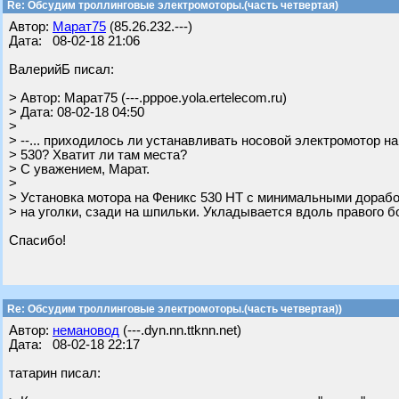
Re: Обсудим троллинговые электромоторы.(часть четвертая)
Автор:
Марат75
(85.26.232.---)
Дата: 08-02-18 21:06
ВалерийБ писал:
> Автор: Марат75 (---.pppoe.yola.ertelecom.ru)
> Дата: 08-02-18 04:50
>
> --... приходилось ли устанавливать носовой электромотор на
> 530? Хватит ли там места?
> С уважением, Марат.
>
> Установка мотора на Феникс 530 НТ с минимальными дорабо
> на уголки, сзади на шпильки. Укладывается вдоль правого б
Спасибо!
Re: Обсудим троллинговые электромоторы.(часть четвертая))
Автор:
немановод
(---.dyn.nn.ttknn.net)
Дата: 08-02-18 22:17
татарин писал: