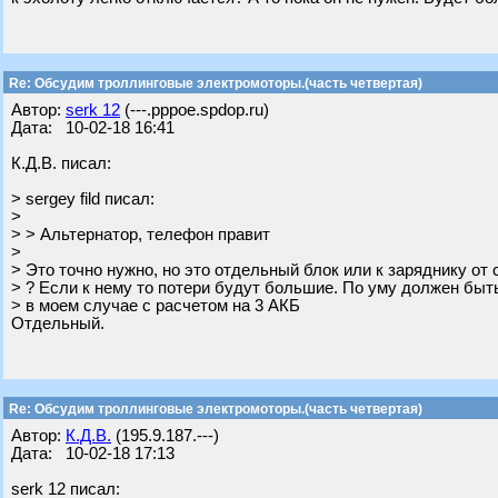
Re: Обсудим троллинговые электромоторы.(часть четвертая)
Автор:
serk 12
(---.pppoe.spdop.ru)
Дата: 10-02-18 16:41
К.Д.В. писал:
> sergey fild писал:
>
> > Альтернатор, телефон правит
>
> Это точно нужно, но это отдельный блок или к заряднику от
> ? Если к нему то потери будут большие. По уму должен быт
> в моем случае с расчетом на 3 АКБ
Отдельный.
Re: Обсудим троллинговые электромоторы.(часть четвертая)
Автор:
К.Д.В.
(195.9.187.---)
Дата: 10-02-18 17:13
serk 12 писал: