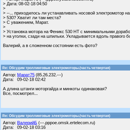
> Дата: 08-02-18 04:50
>
> --... приходилось ли устанавливать носовой электромотор на
> 530? Хватит ли там места?
> С уважением, Марат.
>
> Установка мотора на Феникс 530 НТ с минимальными дорабо
> на уголки, сзади на шпильки. Укладывается вдоль правого б
Валерий, а в сложенном состоянии есть фото?
Re: Обсудим троллинговые электромоторы.(часть четвертая)
Автор:
Марат75
(85.26.232.---)
Дата: 09-02-18 02:42
А длина штанги моторгайда и минкоты одинаковая?
Все, посмотрел...
Re: Обсудим троллинговые электромоторы.(часть четвертая)
Автор:
ВалерийБ
(---.pppoe.omsk.ertelecom.ru)
Дата: 09-02-18 03:16