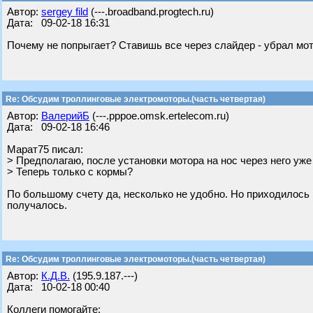
Автор:
sergey fild
(---.broadband.progtech.ru)
Дата: 09-02-18 16:31
Почему не попрыгает? Ставишь все через слайдер - убрал мот
Re: Обсудим троллинговые электромоторы.(часть четвертая)
Автор:
ВалерийБ
(---.pppoe.omsk.ertelecom.ru)
Дата: 09-02-18 16:46
Марат75 писал:
> Предполагаю, после установки мотора на нос через него уже 
> Теперь только с кормы?
По большому счету да, несколько не удобно. Но приходилось н
получалось.
Re: Обсудим троллинговые электромоторы.(часть четвертая)
Автор:
К.Д.В.
(195.9.187.---)
Дата: 10-02-18 00:40
Коллеги помогайте: