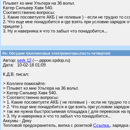
Плывет ко мне Ультера на 36 вольт.
Катер Сильвер Хавк 540.
Соответственно вопросы:
1. Какие посоветуете АКБ ( не гелевые ) - если не трудно то с
2. Что еще мне понадобится и где взять при условии зарядок 
прицепе ).
3. Ну и наверняка я что то забыл что понадобится...
Re: Обсудим троллинговые электромоторы.(часть четвертая)
Автор:
serk 12
(---.pppoe.spdop.ru)
Дата: 10-02-18 01:09
К.Д.В. писал:
> Коллеги помогайте:
> Плывет ко мне Ультера на 36 вольт.
> Катер Сильвер Хавк 540.
> Соответственно вопросы:
> 1. Какие посоветуете АКБ ( не гелевые ) - если не трудно то
> 2. Что еще мне понадобится и где взять при условии зарядок
> так же нужна быстросъемная площадка ( для перевозок на пр
> 3. Ну и наверняка я что то забыл что понадобится...
Аккумы - Деку
Тепловой предохранитель, вилка с розеткой
Ссылка.
, зарядка