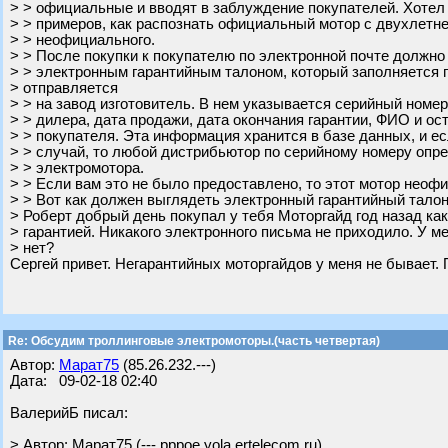
> > официальные и вводят в заблуждение покупателей. Хотел
> > примеров, как распознать официальный мотор с двухлетне
> > неофициального.
> > После покупки к покупателю по электронной почте должно
> > электронным гарантийным талоном, который заполняется 
> отправляется
> > на завод изготовитель. В нем указывается серийный номе
> > дилера, дата продажи, дата окончания гарантии, ФИО и о
> > покупателя. Эта информация хранится в базе данных, и е
> > случай, то любой дистрибьютор по серийному номеру опр
> > электромотора.
> > Если вам это не было предоставлено, то этот мотор неоф
> > Вот как должен выглядеть электронный гарантийный талон
> Роберт добрый день покупал у тебя Моторгайд год назад ка
> гарантией. Никакого электронного письма не приходило. У ме
> нет?
Сергей привет. Негарантийных моторгайдов у меня не бывает.
Re: Обсудим троллинговые электромоторы.(часть четвертая)
Автор:
Марат75
(85.26.232.---)
Дата: 09-02-18 02:40
ВалерийБ писал:
> Автор: Марат75 (---.pppoe.yola.ertelecom.ru)