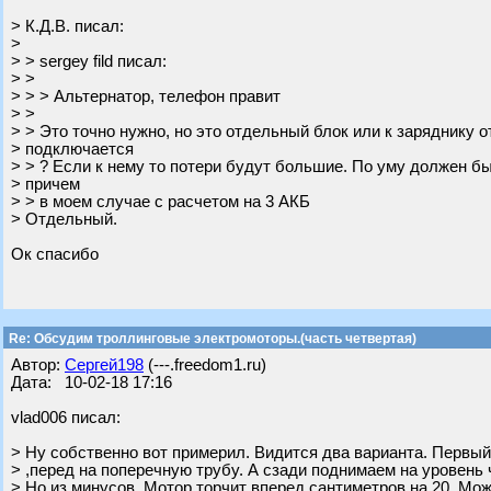
> К.Д.В. писал:
>
> > sergey fild писал:
> >
> > > Альтернатор, телефон правит
> >
> > Это точно нужно, но это отдельный блок или к заряднику о
> подключается
> > ? Если к нему то потери будут большие. По уму должен б
> причем
> > в моем случае с расчетом на 3 АКБ
> Отдельный.
Ок спасибо
Re: Обсудим троллинговые электромоторы.(часть четвертая)
Автор:
Сергей198
(---.freedom1.ru)
Дата: 10-02-18 17:16
vlad006 писал:
> Ну собственно вот примерил. Видится два варианта. Первы
> ,перед на поперечную трубу. А сзади поднимаем на уровень 
> Но из минусов. Мотор торчит вперед сантиметров на 20. Мо