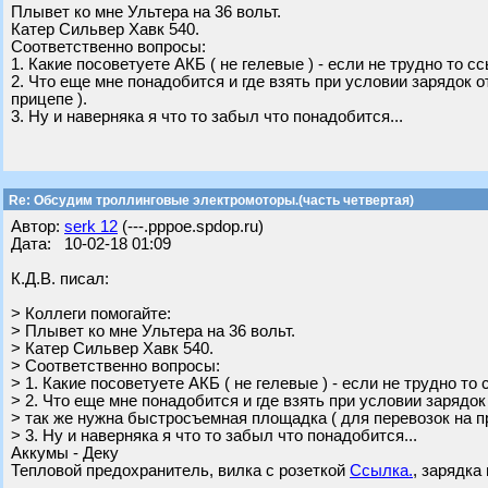
Плывет ко мне Ультера на 36 вольт.
Катер Сильвер Хавк 540.
Соответственно вопросы:
1. Какие посоветуете АКБ ( не гелевые ) - если не трудно то с
2. Что еще мне понадобится и где взять при условии зарядок 
прицепе ).
3. Ну и наверняка я что то забыл что понадобится...
Re: Обсудим троллинговые электромоторы.(часть четвертая)
Автор:
serk 12
(---.pppoe.spdop.ru)
Дата: 10-02-18 01:09
К.Д.В. писал:
> Коллеги помогайте:
> Плывет ко мне Ультера на 36 вольт.
> Катер Сильвер Хавк 540.
> Соответственно вопросы:
> 1. Какие посоветуете АКБ ( не гелевые ) - если не трудно то
> 2. Что еще мне понадобится и где взять при условии зарядок
> так же нужна быстросъемная площадка ( для перевозок на пр
> 3. Ну и наверняка я что то забыл что понадобится...
Аккумы - Деку
Тепловой предохранитель, вилка с розеткой
Ссылка.
, зарядка