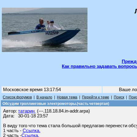
Прежде
Как правильно задавать вопросы
Московское время 13:17:54
Ваше ло
Список форумов
|
В начало
|
Новая тема
|
Перейти к теме
|
Поиск
|
Поис
Обсудим троллинговые электромоторы.(часть четвертая)
Автор:
татарин
(---.118.18.84.in-addr.arpa)
Дата: 30-01-18 23:57
В виду того что тема стала большой предлагаю перенести обс
1 часть -
Ссылка.
2 часть -
Ссылка.