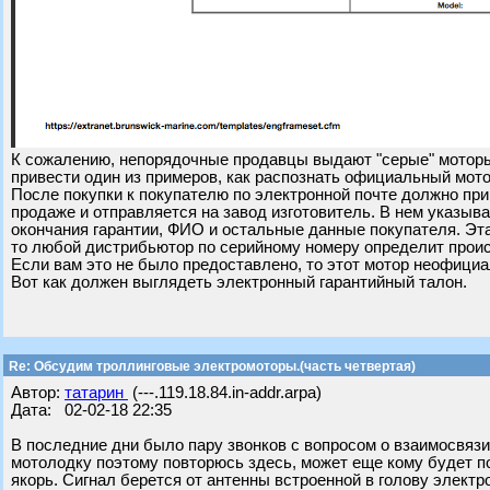
К сожалению, непорядочные продавцы выдают "серые" моторы
привести один из примеров, как распознать официальный мото
После покупки к покупателю по электронной почте должно пр
продаже и отправляется на завод изготовитель. В нем указыв
окончания гарантии, ФИО и остальные данные покупателя. Эта
то любой дистрибьютор по серийному номеру определит прои
Если вам это не было предоставлено, то этот мотор неофици
Вот как должен выглядеть электронный гарантийный талон.
Re: Обсудим троллинговые электромоторы.(часть четвертая)
Автор:
татарин
(---.119.18.84.in-addr.arpa)
Дата: 02-02-18 22:35
В последние дни было пару звонков с вопросом о взаимосвязи
мотолодку поэтому повторюсь здесь, может еще кому будет пол
якорь. Сигнал берется от антенны встроенной в голову электро