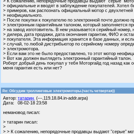
> К сожалению, непорядочные продавцы выдают "серые" мото
> официальные и вводят в заблуждение покупателей. Хотел б
> примеров, как распознать официальный мотор с двухлетней 
> неофициального.
> После покупки к покупателю по электронной почте должно п
> электронным гарантийным талоном, который заполняется пр
> на завод изготовитель. В нем указывается серийный номер,
> дилера, дата продажи, дата окончания гарантии, ФИО и ост
> покупателя. Эта информация хранится в базе данных, и есл
> случай, то любой дистрибьютор по серийному номеру опре
> электромотора.
> Если вам это не было предоставлено, то этот мотор неофиц
> Вот как должен выглядеть электронный гарантийный талон.
Роберт добрый день покупал у тебя Моторгайд год назад как 
меня гарантия есть или нет?
Re: Обсудим троллинговые электромоторы.(часть четвертая))
Автор:
татарин
(---.119.18.84.in-addr.arpa)
Дата: 08-02-18 23:58
немановод писал:
> татарин писал:
>
> > К сожалению, непорядочные продавцы выдают "серые" мо