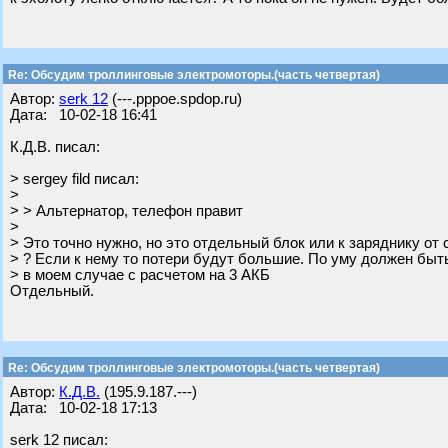
Re: Обсудим троллинговые электромоторы.(часть четвертая)
Автор:
serk 12
(---.pppoe.spdop.ru)
Дата: 10-02-18 16:41
К.Д.В. писал:
> sergey fild писал:
>
> > Альтернатор, телефон правит
>
> Это точно нужно, но это отдельный блок или к заряднику от
> ? Если к нему то потери будут большие. По уму должен быт
> в моем случае с расчетом на 3 АКБ
Отдельный.
Re: Обсудим троллинговые электромоторы.(часть четвертая)
Автор:
К.Д.В.
(195.9.187.---)
Дата: 10-02-18 17:13
serk 12 писал: