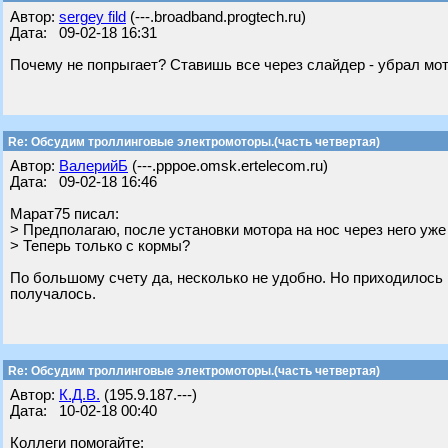
Автор:
sergey fild
(---.broadband.progtech.ru)
Дата: 09-02-18 16:31
Почему не попрыгает? Ставишь все через слайдер - убрал мот
Re: Обсудим троллинговые электромоторы.(часть четвертая)
Автор:
ВалерийБ
(---.pppoe.omsk.ertelecom.ru)
Дата: 09-02-18 16:46
Марат75 писал:
> Предполагаю, после установки мотора на нос через него уже 
> Теперь только с кормы?
По большому счету да, несколько не удобно. Но приходилось н
получалось.
Re: Обсудим троллинговые электромоторы.(часть четвертая)
Автор:
К.Д.В.
(195.9.187.---)
Дата: 10-02-18 00:40
Коллеги помогайте: