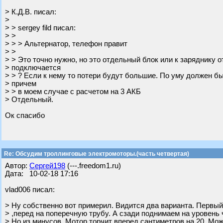
> К.Д.В. писал:
>
> > sergey fild писал:
> >
> > > Альтернатор, телефон правит
> >
> > Это точно нужно, но это отдельный блок или к заряднику о
> подключается
> > ? Если к нему то потери будут большие. По уму должен б
> причем
> > в моем случае с расчетом на 3 АКБ
> Отдельный.
Ок спасибо
Re: Обсудим троллинговые электромоторы.(часть четвертая)
Автор:
Сергей198
(---.freedom1.ru)
Дата: 10-02-18 17:16
vlad006 писал:
> Ну собственно вот примерил. Видится два варианта. Первы
> ,перед на поперечную трубу. А сзади поднимаем на уровень 
> Но из минусов. Мотор торчит вперед сантиметров на 20. Мо