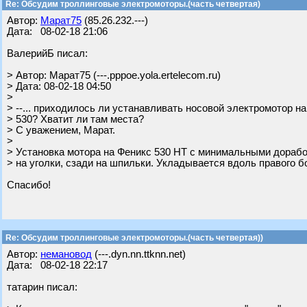
Re: Обсудим троллинговые электромоторы.(часть четвертая)
Автор:
Марат75
(85.26.232.---)
Дата: 08-02-18 21:06
ВалерийБ писал:
> Автор: Марат75 (---.pppoe.yola.ertelecom.ru)
> Дата: 08-02-18 04:50
>
> --... приходилось ли устанавливать носовой электромотор на
> 530? Хватит ли там места?
> С уважением, Марат.
>
> Установка мотора на Феникс 530 НТ с минимальными дорабо
> на уголки, сзади на шпильки. Укладывается вдоль правого б
Спасибо!
Re: Обсудим троллинговые электромоторы.(часть четвертая))
Автор:
немановод
(---.dyn.nn.ttknn.net)
Дата: 08-02-18 22:17
татарин писал: