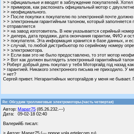
> > официальные и вводят в заблуждение покупателей. Хотел
> > примеров, как распознать официальный мотор с двухлетне
> > неофициального.
> > После покупки к покупателю по электронной почте должно
> > электронным гарантийным талоном, который заполняется 
> отправляется
> > на завод изготовитель. В нем указывается серийный номе
> > дилера, дата продажи, дата окончания гарантии, ФИО и о
> > покупателя. Эта информация хранится в базе данных, и е
> > случай, то любой дистрибьютор по серийному номеру опр
> > электромотора.
> > Если вам это не было предоставлено, то этот мотор неоф
> > Вот как должен выглядеть электронный гарантийный талон
> Роберт добрый день покупал у тебя Моторгайд год назад ка
> гарантией. Никакого электронного письма не приходило. У ме
> нет?
Сергей привет. Негарантийных моторгайдов у меня не бывает.
Re: Обсудим троллинговые электромоторы.(часть четвертая)
Автор:
Марат75
(85.26.232.---)
Дата: 09-02-18 02:40
ВалерийБ писал:
> Автор: Марат75 (---.pppoe.yola.ertelecom.ru)