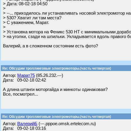
> Дата: 08-02-18 04:50
>
> --... приходилось ли устанавливать носовой электромотор на
> 530? Хватит ли там места?
> С уважением, Марат.
>
> Установка мотора на Феникс 530 НТ с минимальными дорабо
> на уголки, сзади на шпильки. Укладывается вдоль правого б
Валерий, а в сложенном состоянии есть фото?
Re: Обсудим троллинговые электромоторы.(часть четвертая)
Автор:
Марат75
(85.26.232.---)
Дата: 09-02-18 02:42
А длина штанги моторгайда и минкоты одинаковая?
Все, посмотрел...
Re: Обсудим троллинговые электромоторы.(часть четвертая)
Автор:
ВалерийБ
(---.pppoe.omsk.ertelecom.ru)
Дата: 09-02-18 03:16