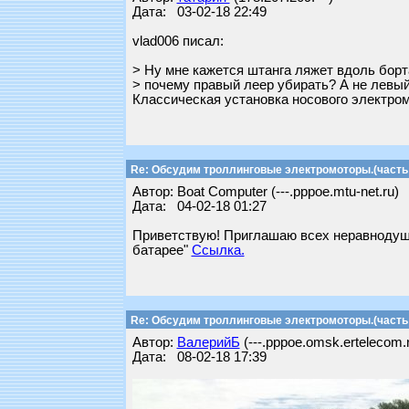
Дата: 03-02-18 22:49
vlad006 писал:
> Ну мне кажется штанга ляжет вдоль бор
> почему правый леер убирать? А не левы
Классическая установка носового электром
Re: Обсудим троллинговые электромоторы.(часть 
Автор: Boat Computer (---.pppoe.mtu-net.ru)
Дата: 04-02-18 01:27
Приветствую! Приглашаю всех неравнодушн
батарее"
Ссылка.
Re: Обсудим троллинговые электромоторы.(часть 
Автор:
ВалерийБ
(---.pppoe.omsk.ertelecom.
Дата: 08-02-18 17:39