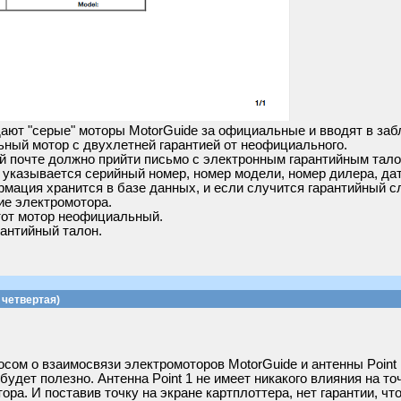
ют "серые" моторы MotorGuide за официальные и вводят в заб
ьный мотор с двухлетней гарантией от неофициального.
й почте должно прийти письмо с электронным гарантийным тало
м указывается серийный номер, номер модели, номер дилера, да
мация хранится в базе данных, и если случится гарантийный с
е электромотора.
тот мотор неофициальный.
антийный талон.
четвертая)
осом о взаимосвязи электромоторов MotorGuide и антенны Point
удет полезно. Антенна Point 1 не имеет никакого влияния на то
ора. И поставив точку на экране картплоттера, нет гарантии, ч