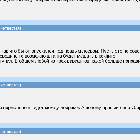
четвертая)
так что бы он опускался под правым леером. Пусть это не совс
осредине то возможно штанга будет мешать в кокпите.
ступил. В общем любой из трех вариантов, какой больше понрави
четвертая)
 и нормально выйдет между леерами. А почему правый леер уби
четвертая)