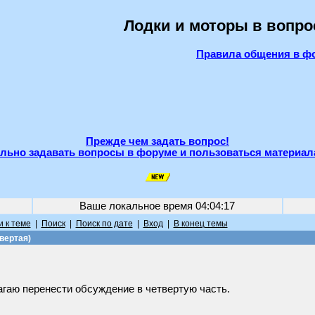
Лодки и моторы в вопро
Правила общения в ф
Прежде чем задать вопрос!
льно задавать вопросы в форуме и пользоваться материал
Ваше локальное время
04:04:17
 к теме
|
Поиск
|
Поиск по дате
|
Вход
|
В конец темы
вертая)
агаю перенести обсуждение в четвертую часть.