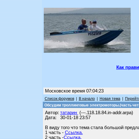
Как прави
Московское время 07:04:23
Список форумов
|
В начало
|
Новая тема
|
Перейти
Обсудим троллинговые электромоторы.(часть чет
Автор:
татарин
(---.118.18.84.in-addr.arpa)
Дата: 30-01-18 23:57
В виду того что тема стала большой предл
1 часть -
Ссылка.
2 часть -
Ссылка.