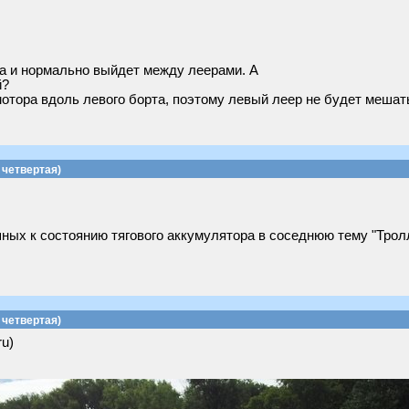
та и нормально выйдет между леерами. А
й?
отора вдоль левого борта, поэтому левый леер не будет мешат
четвертая)
ых к состоянию тягового аккумулятора в соседнюю тему "Тролл
четвертая)
ru)