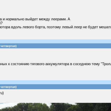
та и нормально выйдет между леерами. А
й?
отора вдоль левого борта, поэтому левый леер не будет мешат
четвертая)
ых к состоянию тягового аккумулятора в соседнюю тему "Тролл
четвертая)
ru)