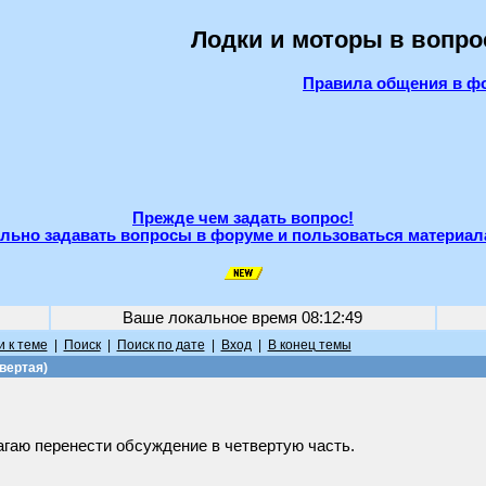
Лодки и моторы в вопро
Правила общения в ф
Прежде чем задать вопрос!
льно задавать вопросы в форуме и пользоваться материал
Ваше локальное время
08:12:49
 к теме
|
Поиск
|
Поиск по дате
|
Вход
|
В конец темы
вертая)
агаю перенести обсуждение в четвертую часть.