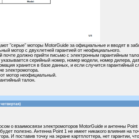
ют "серые" моторы MotorGuide за официальные и вводят в заб
ьный мотор с двухлетней гарантией от неофициального.
й почте должно прийти письмо с электронным гарантийным тало
м указывается серийный номер, номер модели, номер дилера, да
мация хранится в базе данных, и если случится гарантийный с
е электромотора.
тот мотор неофициальный.
антийный талон.
четвертая)
осом о взаимосвязи электромоторов MotorGuide и антенны Point
удет полезно. Антенна Point 1 не имеет никакого влияния на то
ора. И поставив точку на экране картплоттера, нет гарантии, ч