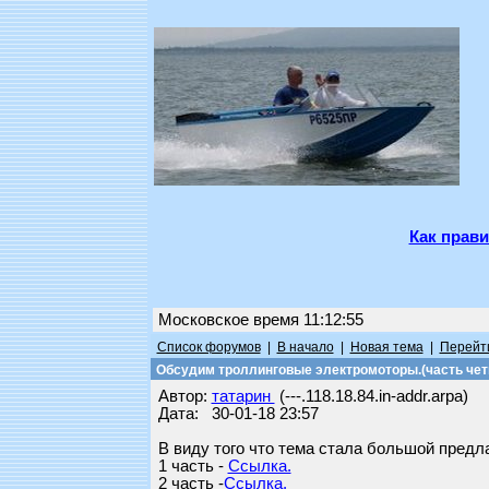
Как прави
Московское время 11:12:55
Список форумов
|
В начало
|
Новая тема
|
Перейти
Обсудим троллинговые электромоторы.(часть чет
Автор:
татарин
(---.118.18.84.in-addr.arpa)
Дата: 30-01-18 23:57
В виду того что тема стала большой предл
1 часть -
Ссылка.
2 часть -
Ссылка.