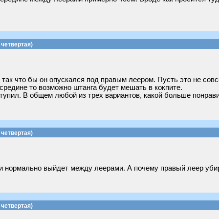
четвертая)
так что бы он опускался под правым леером. Пусть это не совс
осредине то возможно штанга будет мешать в кокпите.
ступил. В общем любой из трех вариантов, какой больше понрави
четвертая)
 и нормально выйдет между леерами. А почему правый леер уби
четвертая)