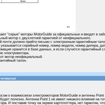
ют "серые" моторы MotorGuide за официальные и вводят в заб
ьный мотор с двухлетней гарантией от неофициального.
й почте должно прийти письмо с электронным гарантийным тало
м указывается серийный номер, номер модели, номер дилера, да
мация хранится в базе данных, и если случится гарантийный с
е электромотора.
тот мотор неофициальный.
антийный талон.
четвертая)
осом о взаимосвязи электромоторов MotorGuide и антенны Point
удет полезно. Антенна Point 1 не имеет никакого влияния на то
ора. И поставив точку на экране картплоттера, нет гарантии, ч