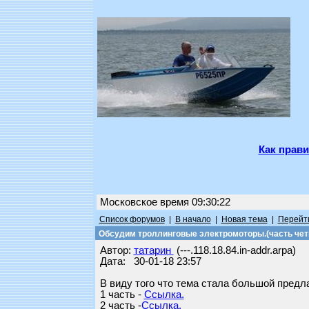
Как прави
Московское время 09:30:22
Список форумов
|
В начало
|
Новая тема
|
Перейти
Обсудим троллинговые электромоторы.(часть чет
Автор:
татарин
(---.118.18.84.in-addr.arpa)
Дата: 30-01-18 23:57
В виду того что тема стала большой предл
1 часть -
Ссылка.
2 часть -
Ссылка.