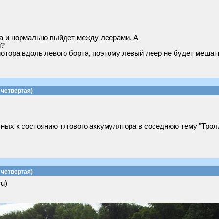
та и нормально выйдет между леерами. А
й?
отора вдоль левого борта, поэтому левый леер не будет мешат
четвертая)
ых к состоянию тягового аккумулятора в соседнюю тему "Тролл
четвертая)
ru)