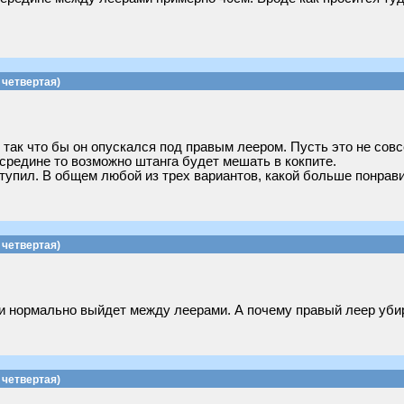
четвертая)
так что бы он опускался под правым леером. Пусть это не совс
осредине то возможно штанга будет мешать в кокпите.
ступил. В общем любой из трех вариантов, какой больше понрави
четвертая)
 и нормально выйдет между леерами. А почему правый леер уби
четвертая)