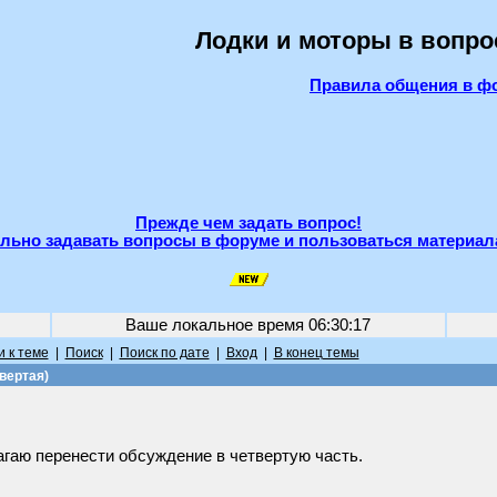
Лодки и моторы в вопро
Правила общения в ф
Прежде чем задать вопрос!
льно задавать вопросы в форуме и пользоваться материал
Ваше локальное время
06:30:17
 к теме
|
Поиск
|
Поиск по дате
|
Вход
|
В конец темы
вертая)
агаю перенести обсуждение в четвертую часть.