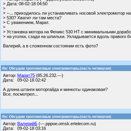
> Дата: 08-02-18 04:50
>
> --... приходилось ли устанавливать носовой электромотор на
> 530? Хватит ли там места?
> С уважением, Марат.
>
> Установка мотора на Феникс 530 НТ с минимальными дорабо
> на уголки, сзади на шпильки. Укладывается вдоль правого б
Валерий, а в сложенном состоянии есть фото?
Re: Обсудим троллинговые электромоторы.(часть четвертая)
Автор:
Марат75
(85.26.232.---)
Дата: 09-02-18 02:42
А длина штанги моторгайда и минкоты одинаковая?
Все, посмотрел...
Re: Обсудим троллинговые электромоторы.(часть четвертая)
Автор:
ВалерийБ
(---.pppoe.omsk.ertelecom.ru)
Дата: 09-02-18 03:16