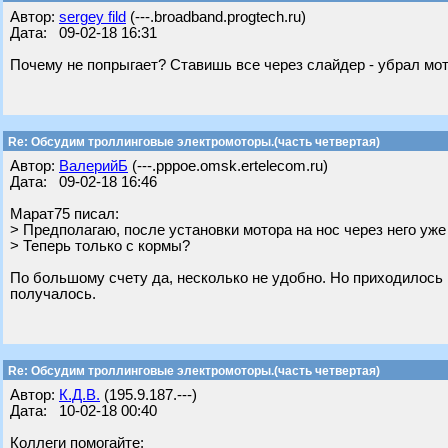
Автор:
sergey fild
(---.broadband.progtech.ru)
Дата: 09-02-18 16:31
Почему не попрыгает? Ставишь все через слайдер - убрал мот
Re: Обсудим троллинговые электромоторы.(часть четвертая)
Автор:
ВалерийБ
(---.pppoe.omsk.ertelecom.ru)
Дата: 09-02-18 16:46
Марат75 писал:
> Предполагаю, после установки мотора на нос через него уже 
> Теперь только с кормы?
По большому счету да, несколько не удобно. Но приходилось н
получалось.
Re: Обсудим троллинговые электромоторы.(часть четвертая)
Автор:
К.Д.В.
(195.9.187.---)
Дата: 10-02-18 00:40
Коллеги помогайте: