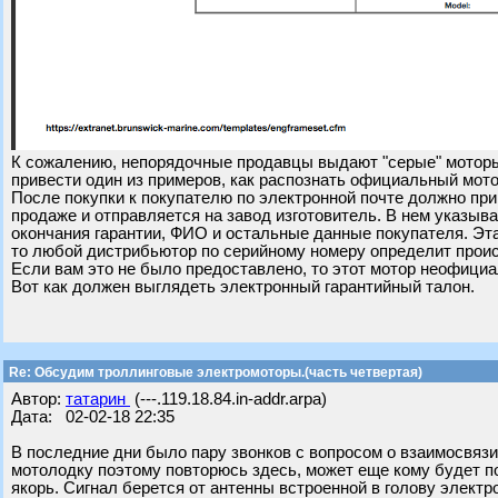
К сожалению, непорядочные продавцы выдают "серые" моторы
привести один из примеров, как распознать официальный мото
После покупки к покупателю по электронной почте должно пр
продаже и отправляется на завод изготовитель. В нем указыв
окончания гарантии, ФИО и остальные данные покупателя. Эта
то любой дистрибьютор по серийному номеру определит прои
Если вам это не было предоставлено, то этот мотор неофици
Вот как должен выглядеть электронный гарантийный талон.
Re: Обсудим троллинговые электромоторы.(часть четвертая)
Автор:
татарин
(---.119.18.84.in-addr.arpa)
Дата: 02-02-18 22:35
В последние дни было пару звонков с вопросом о взаимосвязи
мотолодку поэтому повторюсь здесь, может еще кому будет пол
якорь. Сигнал берется от антенны встроенной в голову электро