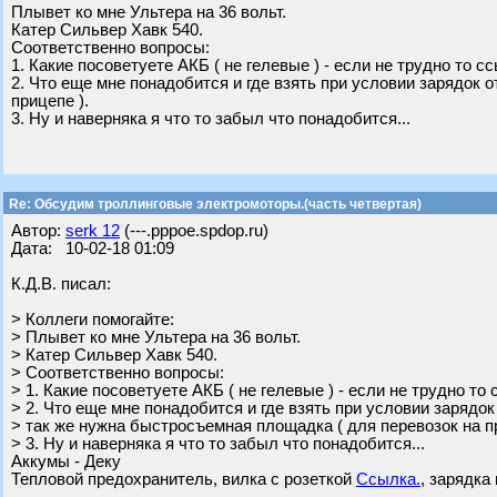
Плывет ко мне Ультера на 36 вольт.
Катер Сильвер Хавк 540.
Соответственно вопросы:
1. Какие посоветуете АКБ ( не гелевые ) - если не трудно то с
2. Что еще мне понадобится и где взять при условии зарядок 
прицепе ).
3. Ну и наверняка я что то забыл что понадобится...
Re: Обсудим троллинговые электромоторы.(часть четвертая)
Автор:
serk 12
(---.pppoe.spdop.ru)
Дата: 10-02-18 01:09
К.Д.В. писал:
> Коллеги помогайте:
> Плывет ко мне Ультера на 36 вольт.
> Катер Сильвер Хавк 540.
> Соответственно вопросы:
> 1. Какие посоветуете АКБ ( не гелевые ) - если не трудно то
> 2. Что еще мне понадобится и где взять при условии зарядок
> так же нужна быстросъемная площадка ( для перевозок на пр
> 3. Ну и наверняка я что то забыл что понадобится...
Аккумы - Деку
Тепловой предохранитель, вилка с розеткой
Ссылка.
, зарядка