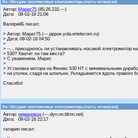
Re: Обсудим троллинговые электромоторы.(часть четвертая)
Автор:
Марат75
(85.26.232.---)
Дата: 08-02-18 21:06
ВалерийБ писал:
> Автор: Марат75 (---.pppoe.yola.ertelecom.ru)
> Дата: 08-02-18 04:50
>
> --... приходилось ли устанавливать носовой электромотор на
> 530? Хватит ли там места?
> С уважением, Марат.
>
> Установка мотора на Феникс 530 НТ с минимальными дорабо
> на уголки, сзади на шпильки. Укладывается вдоль правого б
Спасибо!
Re: Обсудим троллинговые электромоторы.(часть четвертая))
Автор:
немановод
(---.dyn.nn.ttknn.net)
Дата: 08-02-18 22:17
татарин писал: