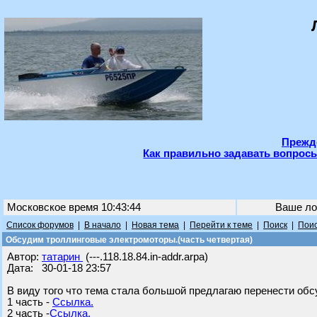
Прежде
Как правильно задавать вопросы
Московское время 10:43:44
Ваше ло
Список форумов
|
В начало
|
Новая тема
|
Перейти к теме
|
Поиск
|
Поис
Обсудим троллинговые электромоторы.(часть четвертая)
Автор:
татарин
(---.118.18.84.in-addr.arpa)
Дата: 30-01-18 23:57
В виду того что тема стала большой предлагаю перенести обс
1 часть -
Ссылка.
2 часть -
Ссылка.