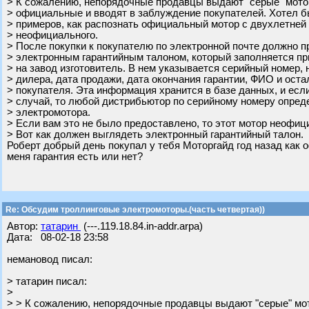
> К сожалению, непорядочные продавцы выдают "серые" мото
> официальные и вводят в заблуждение покупателей. Хотел б
> примеров, как распознать официальный мотор с двухлетней 
> неофициального.
> После покупки к покупателю по электронной почте должно п
> электронным гарантийным талоном, который заполняется пр
> на завод изготовитель. В нем указывается серийный номер,
> дилера, дата продажи, дата окончания гарантии, ФИО и ост
> покупателя. Эта информация хранится в базе данных, и есл
> случай, то любой дистрибьютор по серийному номеру опре
> электромотора.
> Если вам это не было предоставлено, то этот мотор неофиц
> Вот как должен выглядеть электронный гарантийный талон.
Роберт добрый день покупал у тебя Моторгайд год назад как 
меня гарантия есть или нет?
Re: Обсудим троллинговые электромоторы.(часть четвертая))
Автор:
татарин
(---.119.18.84.in-addr.arpa)
Дата: 08-02-18 23:58
немановод писал:
> татарин писал:
>
> > К сожалению, непорядочные продавцы выдают "серые" мо