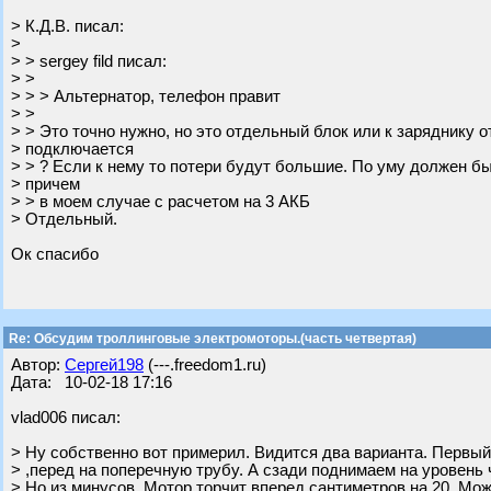
> К.Д.В. писал:
>
> > sergey fild писал:
> >
> > > Альтернатор, телефон правит
> >
> > Это точно нужно, но это отдельный блок или к заряднику о
> подключается
> > ? Если к нему то потери будут большие. По уму должен б
> причем
> > в моем случае с расчетом на 3 АКБ
> Отдельный.
Ок спасибо
Re: Обсудим троллинговые электромоторы.(часть четвертая)
Автор:
Сергей198
(---.freedom1.ru)
Дата: 10-02-18 17:16
vlad006 писал:
> Ну собственно вот примерил. Видится два варианта. Первы
> ,перед на поперечную трубу. А сзади поднимаем на уровень 
> Но из минусов. Мотор торчит вперед сантиметров на 20. Мо