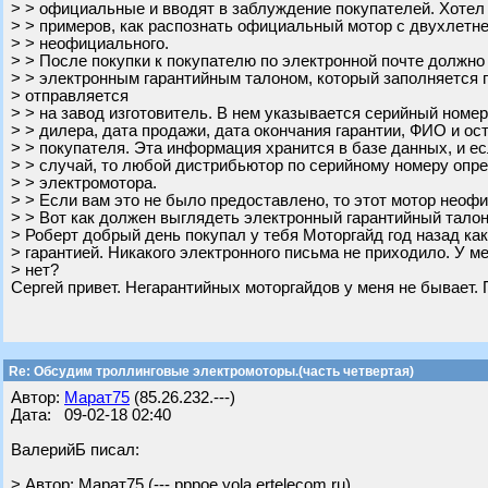
> > официальные и вводят в заблуждение покупателей. Хотел
> > примеров, как распознать официальный мотор с двухлетне
> > неофициального.
> > После покупки к покупателю по электронной почте должно
> > электронным гарантийным талоном, который заполняется 
> отправляется
> > на завод изготовитель. В нем указывается серийный номе
> > дилера, дата продажи, дата окончания гарантии, ФИО и о
> > покупателя. Эта информация хранится в базе данных, и е
> > случай, то любой дистрибьютор по серийному номеру опр
> > электромотора.
> > Если вам это не было предоставлено, то этот мотор неоф
> > Вот как должен выглядеть электронный гарантийный талон
> Роберт добрый день покупал у тебя Моторгайд год назад ка
> гарантией. Никакого электронного письма не приходило. У ме
> нет?
Сергей привет. Негарантийных моторгайдов у меня не бывает.
Re: Обсудим троллинговые электромоторы.(часть четвертая)
Автор:
Марат75
(85.26.232.---)
Дата: 09-02-18 02:40
ВалерийБ писал:
> Автор: Марат75 (---.pppoe.yola.ertelecom.ru)