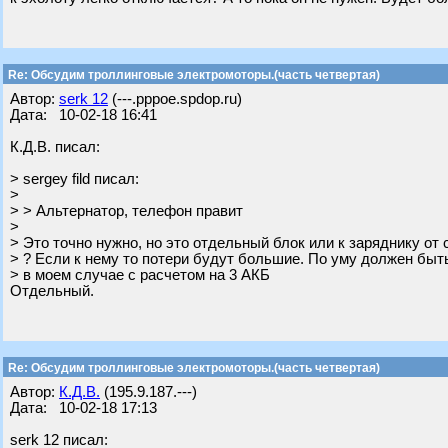
Re: Обсудим троллинговые электромоторы.(часть четвертая)
Автор:
serk 12
(---.pppoe.spdop.ru)
Дата: 10-02-18 16:41
К.Д.В. писал:
> sergey fild писал:
>
> > Альтернатор, телефон правит
>
> Это точно нужно, но это отдельный блок или к заряднику от
> ? Если к нему то потери будут большие. По уму должен быт
> в моем случае с расчетом на 3 АКБ
Отдельный.
Re: Обсудим троллинговые электромоторы.(часть четвертая)
Автор:
К.Д.В.
(195.9.187.---)
Дата: 10-02-18 17:13
serk 12 писал: