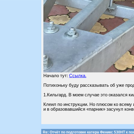
Начало тут:
Ссылка.
Потихоньку буду рассказывать об уже про
1.Кильгард. В моем случае это оказался ки
Клеил по инструкции. Но плюсом ко всему 
и в образовавшийся «парник» засунул конв
Re: Отчёт по подготовке катера Феникс 530НТ к по