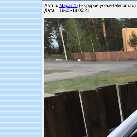
Автор:
Марат75
(---.pppoe.yola.ertelecom.ru)
Дата: 18-05-18 05:21