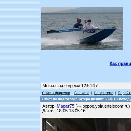
Как прави
Московское время 12:54:17
Список форумов
|
В начало
|
Новая тема
|
Перейти
Отчёт по подготовке катера Феникс 530НТ к походу
Автор:
Марат75
(---.pppoe.yola.ertelecom.ru)
Дата: 18-05-18 05:16