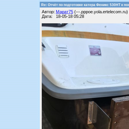
Re: Отчёт по подготовке катера Феникс 530НТ к по
Автор:
Марат75
(---.pppoe.yola.ertelecom.ru)
Дата: 18-05-18 05:28