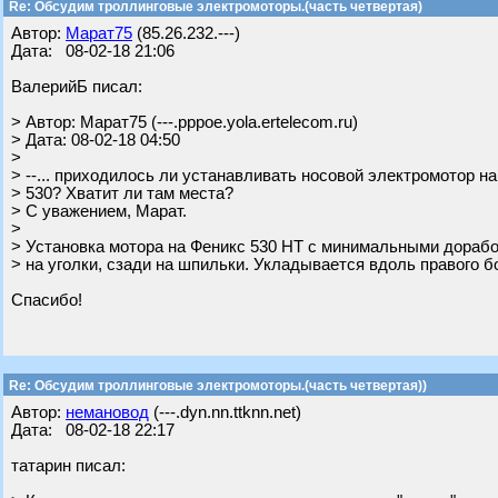
Re: Обсудим троллинговые электромоторы.(часть четвертая)
Автор:
Марат75
(85.26.232.---)
Дата: 08-02-18 21:06
ВалерийБ писал:
> Автор: Марат75 (---.pppoe.yola.ertelecom.ru)
> Дата: 08-02-18 04:50
>
> --... приходилось ли устанавливать носовой электромотор на
> 530? Хватит ли там места?
> С уважением, Марат.
>
> Установка мотора на Феникс 530 НТ с минимальными дорабо
> на уголки, сзади на шпильки. Укладывается вдоль правого б
Спасибо!
Re: Обсудим троллинговые электромоторы.(часть четвертая))
Автор:
немановод
(---.dyn.nn.ttknn.net)
Дата: 08-02-18 22:17
татарин писал: