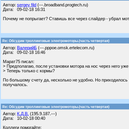
Автор:
sergey fild
(---.broadband.progtech.ru)
Дата: 09-02-18 16:31
Почему не попрыгает? Ставишь все через слайдер - убрал мот
Re: Обсудим троллинговые электромоторы.(часть четвертая)
Автор:
ВалерийБ
(---.pppoe.omsk.ertelecom.ru)
Дата: 09-02-18 16:46
Марат75 писал:
> Предполагаю, после установки мотора на нос через него уже 
> Теперь только с кормы?
По большому счету да, несколько не удобно. Но приходилось н
получалось.
Re: Обсудим троллинговые электромоторы.(часть четвертая)
Автор:
К.Д.В.
(195.9.187.---)
Дата: 10-02-18 00:40
Коллеги помогайте: