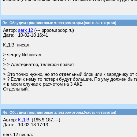
Re: Обсудим троллинговые электромоторы.(часть четвертая)
Автор:
serk 12
(---.pppoe.spdop.ru)
Дата: 10-02-18 16:41
К.Д.В. писал:
> sergey fild писал:
>
> > Альтернатор, телефон правит
>
> Это точно нужно, но это отдельный блок или к заряднику от
> ? Если к нему то потери будут большие. По уму должен быт
> в моем случае с расчетом на 3 АКБ
Отдельный.
Re: Обсудим троллинговые электромоторы.(часть четвертая)
Автор:
К.Д.В.
(195.9.187.---)
Дата: 10-02-18 17:13
serk 12 писал: