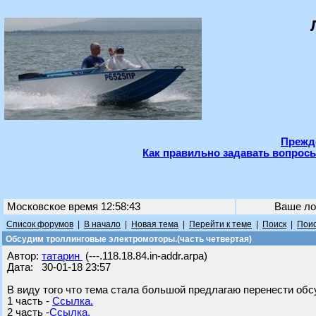
Прежде
Как правильно задавать вопросы
Московское время 12:58:43
Ваше ло
Список форумов
|
В начало
|
Новая тема
|
Перейти к теме
|
Поиск
|
Поис
Обсудим троллинговые электромоторы.(часть четвертая)
Автор:
татарин
(---.118.18.84.in-addr.arpa)
Дата: 30-01-18 23:57
В виду того что тема стала большой предлагаю перенести обс
1 часть -
Ссылка.
2 часть -
Ссылка.