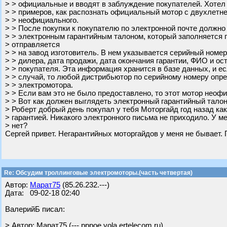
> > официальные и вводят в заблуждение покупателей. Хотел
> > примеров, как распознать официальный мотор с двухлетне
> > неофициального.
> > После покупки к покупателю по электронной почте должно
> > электронным гарантийным талоном, который заполняется 
> отправляется
> > на завод изготовитель. В нем указывается серийный номе
> > дилера, дата продажи, дата окончания гарантии, ФИО и о
> > покупателя. Эта информация хранится в базе данных, и е
> > случай, то любой дистрибьютор по серийному номеру опр
> > электромотора.
> > Если вам это не было предоставлено, то этот мотор неоф
> > Вот как должен выглядеть электронный гарантийный талон
> Роберт добрый день покупал у тебя Моторгайд год назад ка
> гарантией. Никакого электронного письма не приходило. У ме
> нет?
Сергей привет. Негарантийных моторгайдов у меня не бывает.
Re: Обсудим троллинговые электромоторы.(часть четвертая)
Автор:
Марат75
(85.26.232.---)
Дата: 09-02-18 02:40
ВалерийБ писал:
> Автор: Марат75 (---.pppoe.yola.ertelecom.ru)