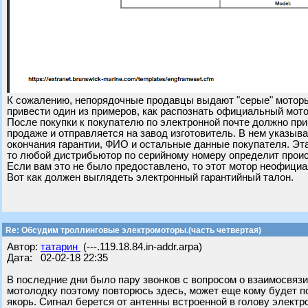
К сожалению, непорядочные продавцы выдают "серые" моторы
привести один из примеров, как распознать официальный мото
После покупки к покупателю по электронной почте должно пр
продаже и отправляется на завод изготовитель. В нем указыв
окончания гарантии, ФИО и остальные данные покупателя. Эта
то любой дистрибьютор по серийному номеру определит прои
Если вам это не было предоставлено, то этот мотор неофици
Вот как должен выглядеть электронный гарантийный талон.
Re: Обсудим троллинговые электромоторы.(часть четвертая)
Автор:
татарин
(---.119.18.84.in-addr.arpa)
Дата: 02-02-18 22:35
В последние дни было пару звонков с вопросом о взаимосвязи
мотолодку поэтому повторюсь здесь, может еще кому будет пол
якорь. Сигнал берется от антенны встроенной в голову электро