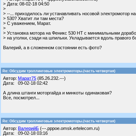
> Дата: 08-02-18 04:50
>
> --... приходилось ли устанавливать носовой электромотор на
> 530? Хватит ли там места?
> С уважением, Марат.
>
> Установка мотора на Феникс 530 НТ с минимальными дорабо
> на уголки, сзади на шпильки. Укладывается вдоль правого б
Валерий, а в сложенном состоянии есть фото?
Re: Обсудим троллинговые электромоторы.(часть четвертая)
Автор:
Марат75
(85.26.232.---)
Дата: 09-02-18 02:42
А длина штанги моторгайда и минкоты одинаковая?
Все, посмотрел...
Re: Обсудим троллинговые электромоторы.(часть четвертая)
Автор:
ВалерийБ
(---.pppoe.omsk.ertelecom.ru)
Дата: 09-02-18 03:16