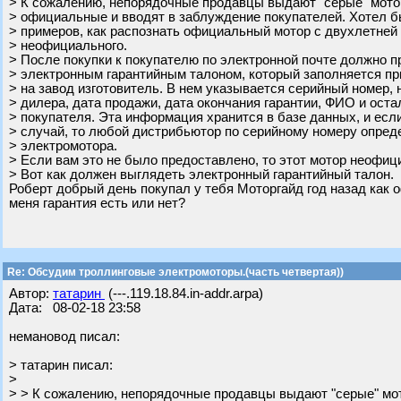
> К сожалению, непорядочные продавцы выдают "серые" мото
> официальные и вводят в заблуждение покупателей. Хотел б
> примеров, как распознать официальный мотор с двухлетней 
> неофициального.
> После покупки к покупателю по электронной почте должно п
> электронным гарантийным талоном, который заполняется пр
> на завод изготовитель. В нем указывается серийный номер,
> дилера, дата продажи, дата окончания гарантии, ФИО и ост
> покупателя. Эта информация хранится в базе данных, и есл
> случай, то любой дистрибьютор по серийному номеру опре
> электромотора.
> Если вам это не было предоставлено, то этот мотор неофиц
> Вот как должен выглядеть электронный гарантийный талон.
Роберт добрый день покупал у тебя Моторгайд год назад как 
меня гарантия есть или нет?
Re: Обсудим троллинговые электромоторы.(часть четвертая))
Автор:
татарин
(---.119.18.84.in-addr.arpa)
Дата: 08-02-18 23:58
немановод писал:
> татарин писал:
>
> > К сожалению, непорядочные продавцы выдают "серые" мо