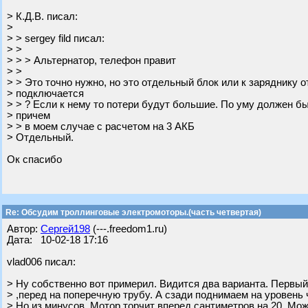
> К.Д.В. писал:
>
> > sergey fild писал:
> >
> > > Альтернатор, телефон правит
> >
> > Это точно нужно, но это отдельный блок или к заряднику о
> подключается
> > ? Если к нему то потери будут большие. По уму должен б
> причем
> > в моем случае с расчетом на 3 АКБ
> Отдельный.
Ок спасибо
Re: Обсудим троллинговые электромоторы.(часть четвертая)
Автор:
Сергей198
(---.freedom1.ru)
Дата: 10-02-18 17:16
vlad006 писал:
> Ну собственно вот примерил. Видится два варианта. Первы
> ,перед на поперечную трубу. А сзади поднимаем на уровень 
> Но из минусов. Мотор торчит вперед сантиметров на 20. Мо