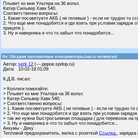
Плывет ко мне Ультера на 36 вольт.
Катер Сильвер Хавк 540.
Соответственно вопросы:
1. Какие посоветуете АКБ ( не гелевые ) - если не трудно то с
2. Что еще мне понадобится и где взять при условии зарядок 
прицепе ).
3. Ну и наверняка я что то забыл что понадобится...
Re: Обсудим троллинговые электромоторы.(часть четвертая)
Автор:
serk 12
(---.pppoe.spdop.ru)
Дата: 10-02-18 01:09
К.Д.В. писал:
> Коллеги помогайте:
> Плывет ко мне Ультера на 36 вольт.
> Катер Сильвер Хавк 540.
> Соответственно вопросы:
> 1. Какие посоветуете АКБ ( не гелевые ) - если не трудно то
> 2. Что еще мне понадобится и где взять при условии зарядок
> так же нужна быстросъемная площадка ( для перевозок на пр
> 3. Ну и наверняка я что то забыл что понадобится...
Аккумы - Деку
Тепловой предохранитель, вилка с розеткой
Ссылка.
, зарядка