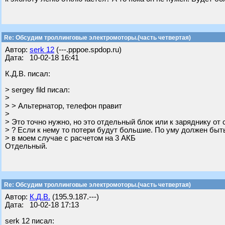
Re: Обсудим троллинговые электромоторы.(часть четвертая)
Автор:
serk 12
(---.pppoe.spdop.ru)
Дата: 10-02-18 16:41
К.Д.В. писал:
> sergey fild писал:
>
> > Альтернатор, телефон правит
>
> Это точно нужно, но это отдельный блок или к заряднику от
> ? Если к нему то потери будут большие. По уму должен быт
> в моем случае с расчетом на 3 АКБ
Отдельный.
Re: Обсудим троллинговые электромоторы.(часть четвертая)
Автор:
К.Д.В.
(195.9.187.---)
Дата: 10-02-18 17:13
serk 12 писал: