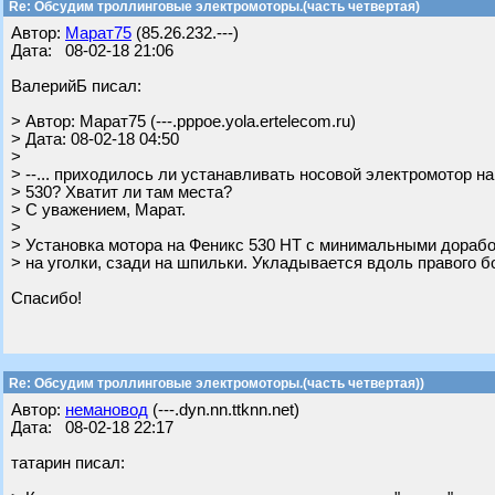
Re: Обсудим троллинговые электромоторы.(часть четвертая)
Автор:
Марат75
(85.26.232.---)
Дата: 08-02-18 21:06
ВалерийБ писал:
> Автор: Марат75 (---.pppoe.yola.ertelecom.ru)
> Дата: 08-02-18 04:50
>
> --... приходилось ли устанавливать носовой электромотор на
> 530? Хватит ли там места?
> С уважением, Марат.
>
> Установка мотора на Феникс 530 НТ с минимальными дорабо
> на уголки, сзади на шпильки. Укладывается вдоль правого б
Спасибо!
Re: Обсудим троллинговые электромоторы.(часть четвертая))
Автор:
немановод
(---.dyn.nn.ttknn.net)
Дата: 08-02-18 22:17
татарин писал: