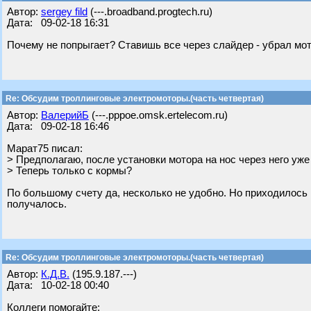
Автор:
sergey fild
(---.broadband.progtech.ru)
Дата: 09-02-18 16:31
Почему не попрыгает? Ставишь все через слайдер - убрал мот
Re: Обсудим троллинговые электромоторы.(часть четвертая)
Автор:
ВалерийБ
(---.pppoe.omsk.ertelecom.ru)
Дата: 09-02-18 16:46
Марат75 писал:
> Предполагаю, после установки мотора на нос через него уже 
> Теперь только с кормы?
По большому счету да, несколько не удобно. Но приходилось н
получалось.
Re: Обсудим троллинговые электромоторы.(часть четвертая)
Автор:
К.Д.В.
(195.9.187.---)
Дата: 10-02-18 00:40
Коллеги помогайте: