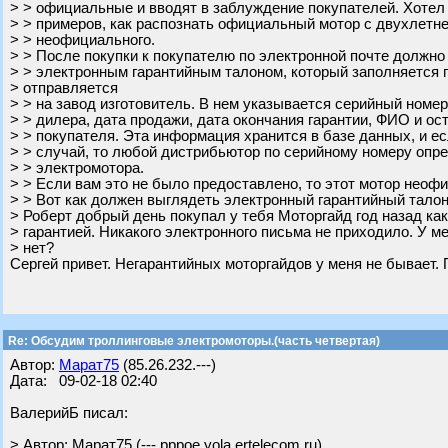
> > официальные и вводят в заблуждение покупателей. Хотел
> > примеров, как распознать официальный мотор с двухлетне
> > неофициального.
> > После покупки к покупателю по электронной почте должно
> > электронным гарантийным талоном, который заполняется 
> отправляется
> > на завод изготовитель. В нем указывается серийный номе
> > дилера, дата продажи, дата окончания гарантии, ФИО и о
> > покупателя. Эта информация хранится в базе данных, и е
> > случай, то любой дистрибьютор по серийному номеру опр
> > электромотора.
> > Если вам это не было предоставлено, то этот мотор неоф
> > Вот как должен выглядеть электронный гарантийный талон
> Роберт добрый день покупал у тебя Моторгайд год назад ка
> гарантией. Никакого электронного письма не приходило. У ме
> нет?
Сергей привет. Негарантийных моторгайдов у меня не бывает.
Re: Обсудим троллинговые электромоторы.(часть четвертая)
Автор:
Марат75
(85.26.232.---)
Дата: 09-02-18 02:40
ВалерийБ писал:
> Автор: Марат75 (---.pppoe.yola.ertelecom.ru)