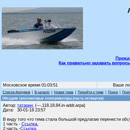
Прежде
Как правильно задавать вопросы
Московское время 01:03:51
Ваше ло
Список форумов
|
В начало
|
Новая тема
|
Перейти к теме
|
Поиск
|
Поис
Обсудим троллинговые электромоторы.(часть четвертая)
Автор:
татарин
(---.118.18.84.in-addr.arpa)
Дата: 30-01-18 23:57
В виду того что тема стала большой предлагаю перенести обс
1 часть -
Ссылка.
2 часть -
Ссылка.