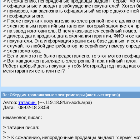
> К сожалению, непорядочные продавцы выдают "серые" мото
> официальные и вводят в заблуждение покупателей. Хотел б
> примеров, как распознать официальный мотор с двухлетней 
> неофициального.
> После покупки к покупателю по электронной почте должно п
> электронным гарантийным талоном, который заполняется пр
> на завод изготовитель. В нем указывается серийный номер,
> дилера, дата продажи, дата окончания гарантии, ФИО и ост
> покупателя. Эта информация хранится в базе данных, и есл
> случай, то любой дистрибьютор по серийному номеру опре
> электромотора.
> Если вам это не было предоставлено, то этот мотор неофиц
> Вот как должен выглядеть электронный гарантийный талон.
Роберт добрый день покупал у тебя Моторгайд год назад как 
меня гарантия есть или нет?
Re: Обсудим троллинговые электромоторы.(часть четвертая))
Автор:
татарин
(---.119.18.84.in-addr.arpa)
Дата: 08-02-18 23:58
немановод писал:
> татарин писал:
>
> > К сожалению, непорядочные продавцы выдают "серые" мо