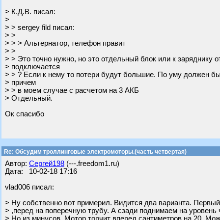
> К.Д.В. писал:
>
> > sergey fild писал:
> >
> > > Альтернатор, телефон правит
> >
> > Это точно нужно, но это отдельный блок или к заряднику о
> подключается
> > ? Если к нему то потери будут большие. По уму должен б
> причем
> > в моем случае с расчетом на 3 АКБ
> Отдельный.
Ок спасибо
Re: Обсудим троллинговые электромоторы.(часть четвертая)
Автор:
Сергей198
(---.freedom1.ru)
Дата: 10-02-18 17:16
vlad006 писал:
> Ну собственно вот примерил. Видится два варианта. Первы
> ,перед на поперечную трубу. А сзади поднимаем на уровень 
> Но из минусов. Мотор торчит вперед сантиметров на 20. Мо