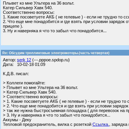
Плывет ко мне Ультера на 36 вольт.
Катер Сильвер Хавк 540.
Соответственно вопросы:
1. Какие посоветуете АКБ ( не гелевые ) - если не трудно то с
2. Что еще мне понадобится и где взять при условии зарядок 
прицепе ).
3. Ну и наверняка я что то забыл что понадобится...
Re: Обсудим троллинговые электромоторы.(часть четвертая)
Автор:
serk 12
(---.pppoe.spdop.ru)
Дата: 10-02-18 01:09
К.Д.В. писал:
> Коллеги помогайте:
> Плывет ко мне Ультера на 36 вольт.
> Катер Сильвер Хавк 540.
> Соответственно вопросы:
> 1. Какие посоветуете АКБ ( не гелевые ) - если не трудно то
> 2. Что еще мне понадобится и где взять при условии зарядок
> так же нужна быстросъемная площадка ( для перевозок на пр
> 3. Ну и наверняка я что то забыл что понадобится...
Аккумы - Деку
Тепловой предохранитель, вилка с розеткой
Ссылка.
, зарядка