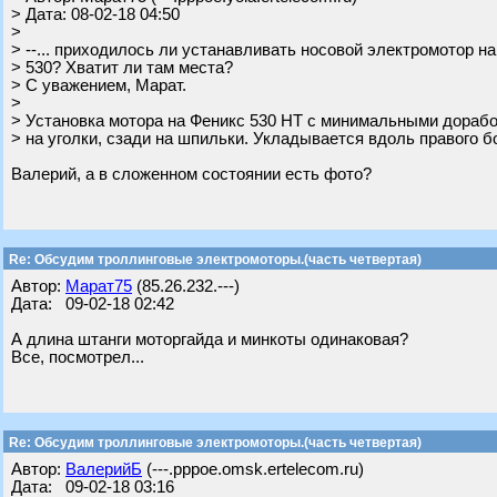
> Дата: 08-02-18 04:50
>
> --... приходилось ли устанавливать носовой электромотор на
> 530? Хватит ли там места?
> С уважением, Марат.
>
> Установка мотора на Феникс 530 НТ с минимальными дорабо
> на уголки, сзади на шпильки. Укладывается вдоль правого б
Валерий, а в сложенном состоянии есть фото?
Re: Обсудим троллинговые электромоторы.(часть четвертая)
Автор:
Марат75
(85.26.232.---)
Дата: 09-02-18 02:42
А длина штанги моторгайда и минкоты одинаковая?
Все, посмотрел...
Re: Обсудим троллинговые электромоторы.(часть четвертая)
Автор:
ВалерийБ
(---.pppoe.omsk.ertelecom.ru)
Дата: 09-02-18 03:16