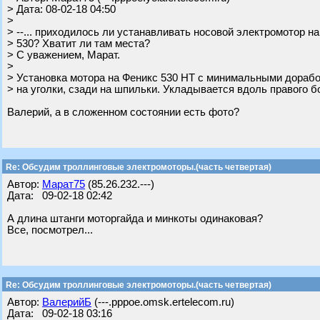
> Дата: 08-02-18 04:50
>
> --... приходилось ли устанавливать носовой электромотор на
> 530? Хватит ли там места?
> С уважением, Марат.
>
> Установка мотора на Феникс 530 НТ с минимальными дорабо
> на уголки, сзади на шпильки. Укладывается вдоль правого б
Валерий, а в сложенном состоянии есть фото?
Re: Обсудим троллинговые электромоторы.(часть четвертая)
Автор:
Марат75
(85.26.232.---)
Дата: 09-02-18 02:42
А длина штанги моторгайда и минкоты одинаковая?
Все, посмотрел...
Re: Обсудим троллинговые электромоторы.(часть четвертая)
Автор:
ВалерийБ
(---.pppoe.omsk.ertelecom.ru)
Дата: 09-02-18 03:16