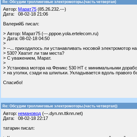
Re: Обсудим троллинговые электромоторы.(часть четвертая)
Автор:
Марат75
(85.26.232.---)
Дата: 08-02-18 21:06
ВалерийБ писал:
> Автор: Марат75 (---.pppoe.yola.ertelecom.ru)
> Дата: 08-02-18 04:50
>
> --... приходилось ли устанавливать носовой электромотор на
> 530? Хватит ли там места?
> С уважением, Марат.
>
> Установка мотора на Феникс 530 НТ с минимальными дорабо
> на уголки, сзади на шпильки. Укладывается вдоль правого б
Спасибо!
Re: Обсудим троллинговые электромоторы.(часть четвертая))
Автор:
немановод
(---.dyn.nn.ttknn.net)
Дата: 08-02-18 22:17
татарин писал: