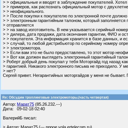
> > официальные и вводят в заблуждение покупателей. Хотел
> > примеров, как распознать официальный мотор с двухлетне
> > неофициального.
> > После покупки к покупателю по электронной почте должно
> > электронным гарантийным талоном, который заполняется 
> отправляется
> > на завод изготовитель. В нем указывается серийный номе
> > дилера, дата продажи, дата окончания гарантии, ФИО и о
> > покупателя. Эта информация хранится в базе данных, и е
> > случай, то любой дистрибьютор по серийному номеру опр
> > электромотора.
> > Если вам это не было предоставлено, то этот мотор неоф
> > Вот как должен выглядеть электронный гарантийный талон
> Роберт добрый день покупал у тебя Моторгайд год назад ка
> гарантией. Никакого электронного письма не приходило. У ме
> нет?
Сергей привет. Негарантийных моторгайдов у меня не бывает.
Re: Обсудим троллинговые электромоторы.(часть четвертая)
Автор:
Марат75
(85.26.232.---)
Дата: 09-02-18 02:40
ВалерийБ писал:
> Автор: Марат75 (---.pppoe.yola.ertelecom.ru)