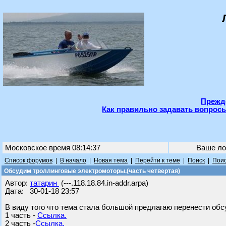
Прежде
Как правильно задавать вопросы
Московское время 08:14:37
Ваше ло
Список форумов
|
В начало
|
Новая тема
|
Перейти к теме
|
Поиск
|
Поис
Обсудим троллинговые электромоторы.(часть четвертая)
Автор:
татарин
(---.118.18.84.in-addr.arpa)
Дата: 30-01-18 23:57
В виду того что тема стала большой предлагаю перенести обс
1 часть -
Ссылка.
2 часть -
Ссылка.