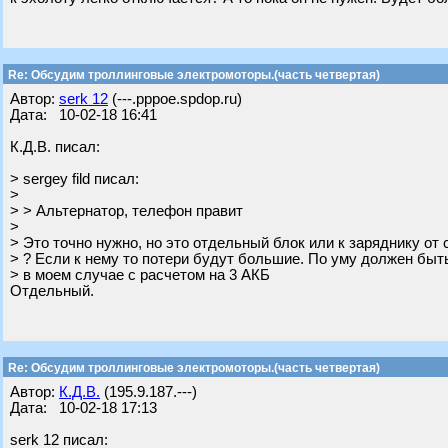
Re: Обсудим троллинговые электромоторы.(часть четвертая)
Автор:
serk 12
(---.pppoe.spdop.ru)
Дата: 10-02-18 16:41
К.Д.В. писал:
> sergey fild писал:
>
> > Альтернатор, телефон правит
>
> Это точно нужно, но это отдельный блок или к заряднику от
> ? Если к нему то потери будут большие. По уму должен быт
> в моем случае с расчетом на 3 АКБ
Отдельный.
Re: Обсудим троллинговые электромоторы.(часть четвертая)
Автор:
К.Д.В.
(195.9.187.---)
Дата: 10-02-18 17:13
serk 12 писал: