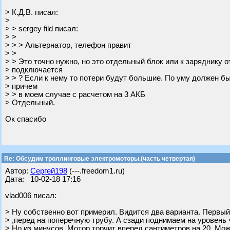
> К.Д.В. писал:
>
> > sergey fild писал:
> >
> > > Альтернатор, телефон правит
> >
> > Это точно нужно, но это отдельный блок или к заряднику о
> подключается
> > ? Если к нему то потери будут большие. По уму должен б
> причем
> > в моем случае с расчетом на 3 АКБ
> Отдельный.
Ок спасибо
Re: Обсудим троллинговые электромоторы.(часть четвертая)
Автор:
Сергей198
(---.freedom1.ru)
Дата: 10-02-18 17:16
vlad006 писал:
> Ну собственно вот примерил. Видится два варианта. Первы
> ,перед на поперечную трубу. А сзади поднимаем на уровень 
> Но из минусов. Мотор торчит вперед сантиметров на 20. Мо