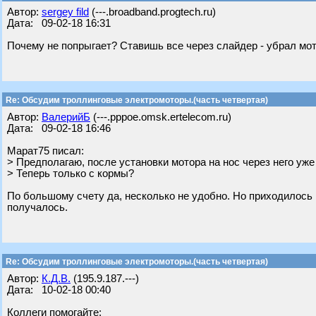
Автор:
sergey fild
(---.broadband.progtech.ru)
Дата: 09-02-18 16:31
Почему не попрыгает? Ставишь все через слайдер - убрал мот
Re: Обсудим троллинговые электромоторы.(часть четвертая)
Автор:
ВалерийБ
(---.pppoe.omsk.ertelecom.ru)
Дата: 09-02-18 16:46
Марат75 писал:
> Предполагаю, после установки мотора на нос через него уже 
> Теперь только с кормы?
По большому счету да, несколько не удобно. Но приходилось н
получалось.
Re: Обсудим троллинговые электромоторы.(часть четвертая)
Автор:
К.Д.В.
(195.9.187.---)
Дата: 10-02-18 00:40
Коллеги помогайте: