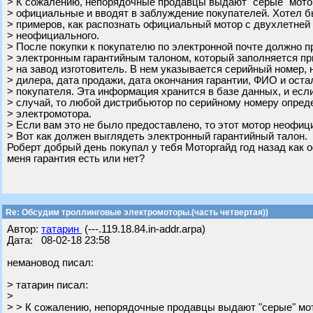
> К сожалению, непорядочные продавцы выдают "серые" мото
> официальные и вводят в заблуждение покупателей. Хотел б
> примеров, как распознать официальный мотор с двухлетней 
> неофициального.
> После покупки к покупателю по электронной почте должно п
> электронным гарантийным талоном, который заполняется пр
> на завод изготовитель. В нем указывается серийный номер,
> дилера, дата продажи, дата окончания гарантии, ФИО и ост
> покупателя. Эта информация хранится в базе данных, и есл
> случай, то любой дистрибьютор по серийному номеру опре
> электромотора.
> Если вам это не было предоставлено, то этот мотор неофиц
> Вот как должен выглядеть электронный гарантийный талон.
Роберт добрый день покупал у тебя Моторгайд год назад как 
меня гарантия есть или нет?
Re: Обсудим троллинговые электромоторы.(часть четвертая))
Автор:
татарин
(---.119.18.84.in-addr.arpa)
Дата: 08-02-18 23:58
немановод писал:
> татарин писал:
>
> > К сожалению, непорядочные продавцы выдают "серые" мо