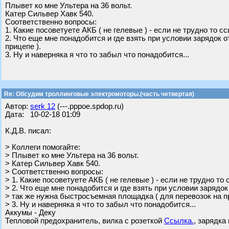
Плывет ко мне Ультера на 36 вольт.
Катер Сильвер Хавк 540.
Соответственно вопросы:
1. Какие посоветуете АКБ ( не гелевые ) - если не трудно то с
2. Что еще мне понадобится и где взять при условии зарядок 
прицепе ).
3. Ну и наверняка я что то забыл что понадобится...
Re: Обсудим троллинговые электромоторы.(часть четвертая)
Автор:
serk 12
(---.pppoe.spdop.ru)
Дата: 10-02-18 01:09
К.Д.В. писал:
> Коллеги помогайте:
> Плывет ко мне Ультера на 36 вольт.
> Катер Сильвер Хавк 540.
> Соответственно вопросы:
> 1. Какие посоветуете АКБ ( не гелевые ) - если не трудно то
> 2. Что еще мне понадобится и где взять при условии зарядок
> так же нужна быстросъемная площадка ( для перевозок на пр
> 3. Ну и наверняка я что то забыл что понадобится...
Аккумы - Деку
Тепловой предохранитель, вилка с розеткой
Ссылка.
, зарядка