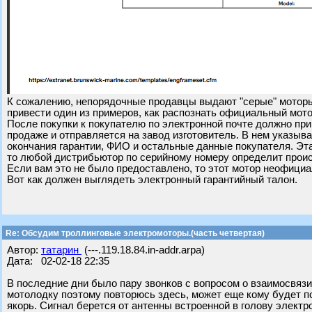
К сожалению, непорядочные продавцы выдают "серые" моторы
привести один из примеров, как распознать официальный мото
После покупки к покупателю по электронной почте должно пр
продаже и отправляется на завод изготовитель. В нем указыв
окончания гарантии, ФИО и остальные данные покупателя. Эта
то любой дистрибьютор по серийному номеру определит прои
Если вам это не было предоставлено, то этот мотор неофици
Вот как должен выглядеть электронный гарантийный талон.
Re: Обсудим троллинговые электромоторы.(часть четвертая)
Автор:
татарин
(---.119.18.84.in-addr.arpa)
Дата: 02-02-18 22:35
В последние дни было пару звонков с вопросом о взаимосвязи
мотолодку поэтому повторюсь здесь, может еще кому будет пол
якорь. Сигнал берется от антенны встроенной в голову электро