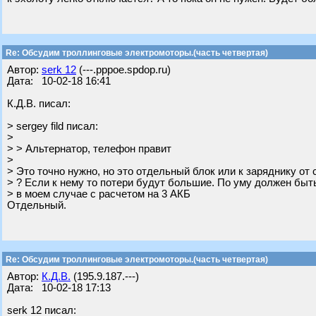
Re: Обсудим троллинговые электромоторы.(часть четвертая)
Автор:
serk 12
(---.pppoe.spdop.ru)
Дата: 10-02-18 16:41
К.Д.В. писал:
> sergey fild писал:
>
> > Альтернатор, телефон правит
>
> Это точно нужно, но это отдельный блок или к заряднику от
> ? Если к нему то потери будут большие. По уму должен быт
> в моем случае с расчетом на 3 АКБ
Отдельный.
Re: Обсудим троллинговые электромоторы.(часть четвертая)
Автор:
К.Д.В.
(195.9.187.---)
Дата: 10-02-18 17:13
serk 12 писал: