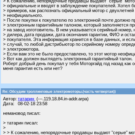
> К сожалению, непорядочные продавцы выдают "серые" мото
> официальные и вводят в заблуждение покупателей. Хотел б
> примеров, как распознать официальный мотор с двухлетней 
> неофициального.
> После покупки к покупателю по электронной почте должно п
> электронным гарантийным талоном, который заполняется пр
> на завод изготовитель. В нем указывается серийный номер,
> дилера, дата продажи, дата окончания гарантии, ФИО и ост
> покупателя. Эта информация хранится в базе данных, и есл
> случай, то любой дистрибьютор по серийному номеру опре
> электромотора.
> Если вам это не было предоставлено, то этот мотор неофиц
> Вот как должен выглядеть электронный гарантийный талон.
Роберт добрый день покупал у тебя Моторгайд год назад как 
меня гарантия есть или нет?
Re: Обсудим троллинговые электромоторы.(часть четвертая))
Автор:
татарин
(---.119.18.84.in-addr.arpa)
Дата: 08-02-18 23:58
немановод писал:
> татарин писал:
>
> > К сожалению, непорядочные продавцы выдают "серые" мо