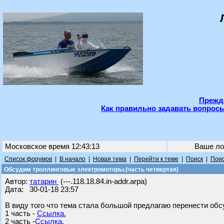
Прежде
Как правильно задавать вопросы
Московское время 12:43:13
Ваше ло
Список форумов
|
В начало
|
Новая тема
|
Перейти к теме
|
Поиск
|
Поис
Обсудим троллинговые электромоторы.(часть четвертая)
Автор:
татарин
(---.118.18.84.in-addr.arpa)
Дата: 30-01-18 23:57
В виду того что тема стала большой предлагаю перенести обс
1 часть -
Ссылка.
2 часть -
Ссылка.