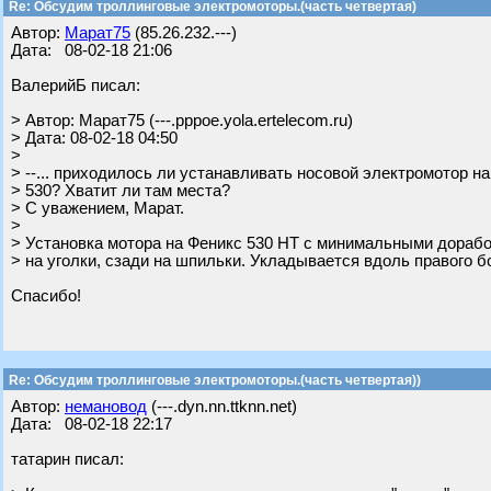
Re: Обсудим троллинговые электромоторы.(часть четвертая)
Автор:
Марат75
(85.26.232.---)
Дата: 08-02-18 21:06
ВалерийБ писал:
> Автор: Марат75 (---.pppoe.yola.ertelecom.ru)
> Дата: 08-02-18 04:50
>
> --... приходилось ли устанавливать носовой электромотор на
> 530? Хватит ли там места?
> С уважением, Марат.
>
> Установка мотора на Феникс 530 НТ с минимальными дорабо
> на уголки, сзади на шпильки. Укладывается вдоль правого б
Спасибо!
Re: Обсудим троллинговые электромоторы.(часть четвертая))
Автор:
немановод
(---.dyn.nn.ttknn.net)
Дата: 08-02-18 22:17
татарин писал: