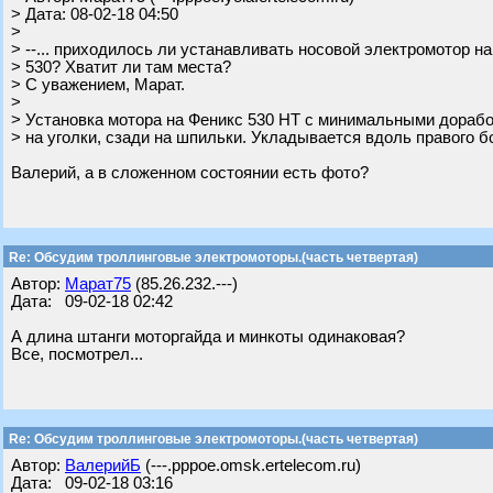
> Дата: 08-02-18 04:50
>
> --... приходилось ли устанавливать носовой электромотор на
> 530? Хватит ли там места?
> С уважением, Марат.
>
> Установка мотора на Феникс 530 НТ с минимальными дорабо
> на уголки, сзади на шпильки. Укладывается вдоль правого б
Валерий, а в сложенном состоянии есть фото?
Re: Обсудим троллинговые электромоторы.(часть четвертая)
Автор:
Марат75
(85.26.232.---)
Дата: 09-02-18 02:42
А длина штанги моторгайда и минкоты одинаковая?
Все, посмотрел...
Re: Обсудим троллинговые электромоторы.(часть четвертая)
Автор:
ВалерийБ
(---.pppoe.omsk.ertelecom.ru)
Дата: 09-02-18 03:16