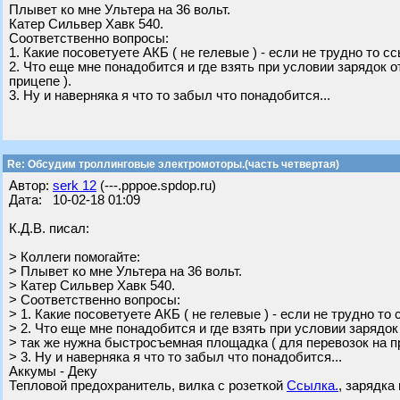
Плывет ко мне Ультера на 36 вольт.
Катер Сильвер Хавк 540.
Соответственно вопросы:
1. Какие посоветуете АКБ ( не гелевые ) - если не трудно то с
2. Что еще мне понадобится и где взять при условии зарядок 
прицепе ).
3. Ну и наверняка я что то забыл что понадобится...
Re: Обсудим троллинговые электромоторы.(часть четвертая)
Автор:
serk 12
(---.pppoe.spdop.ru)
Дата: 10-02-18 01:09
К.Д.В. писал:
> Коллеги помогайте:
> Плывет ко мне Ультера на 36 вольт.
> Катер Сильвер Хавк 540.
> Соответственно вопросы:
> 1. Какие посоветуете АКБ ( не гелевые ) - если не трудно то
> 2. Что еще мне понадобится и где взять при условии зарядок
> так же нужна быстросъемная площадка ( для перевозок на пр
> 3. Ну и наверняка я что то забыл что понадобится...
Аккумы - Деку
Тепловой предохранитель, вилка с розеткой
Ссылка.
, зарядка