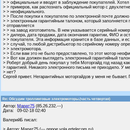
> > официальные и вводят в заблуждение покупателей. Хотел
> > примеров, как распознать официальный мотор с двухлетне
> > неофициального.
> > После покупки к покупателю по электронной почте должно
> > электронным гарантийным талоном, который заполняется 
> отправляется
> > на завод изготовитель. В нем указывается серийный номе
> > дилера, дата продажи, дата окончания гарантии, ФИО и о
> > покупателя. Эта информация хранится в базе данных, и е
> > случай, то любой дистрибьютор по серийному номеру опр
> > электромотора.
> > Если вам это не было предоставлено, то этот мотор неоф
> > Вот как должен выглядеть электронный гарантийный талон
> Роберт добрый день покупал у тебя Моторгайд год назад ка
> гарантией. Никакого электронного письма не приходило. У ме
> нет?
Сергей привет. Негарантийных моторгайдов у меня не бывает.
Re: Обсудим троллинговые электромоторы.(часть четвертая)
Автор:
Марат75
(85.26.232.---)
Дата: 09-02-18 02:40
ВалерийБ писал:
> Автор: Марат75 (---.pppoe.yola.ertelecom.ru)