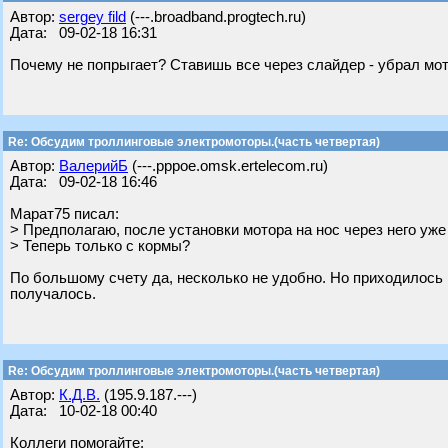
Автор:
sergey fild
(---.broadband.progtech.ru)
Дата: 09-02-18 16:31
Почему не попрыгает? Ставишь все через слайдер - убрал мот
Re: Обсудим троллинговые электромоторы.(часть четвертая)
Автор:
ВалерийБ
(---.pppoe.omsk.ertelecom.ru)
Дата: 09-02-18 16:46
Марат75 писал:
> Предполагаю, после установки мотора на нос через него уже 
> Теперь только с кормы?
По большому счету да, несколько не удобно. Но приходилось н
получалось.
Re: Обсудим троллинговые электромоторы.(часть четвертая)
Автор:
К.Д.В.
(195.9.187.---)
Дата: 10-02-18 00:40
Коллеги помогайте: