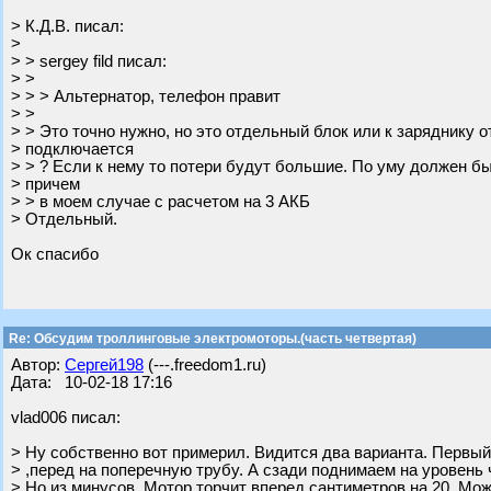
> К.Д.В. писал:
>
> > sergey fild писал:
> >
> > > Альтернатор, телефон правит
> >
> > Это точно нужно, но это отдельный блок или к заряднику о
> подключается
> > ? Если к нему то потери будут большие. По уму должен б
> причем
> > в моем случае с расчетом на 3 АКБ
> Отдельный.
Ок спасибо
Re: Обсудим троллинговые электромоторы.(часть четвертая)
Автор:
Сергей198
(---.freedom1.ru)
Дата: 10-02-18 17:16
vlad006 писал:
> Ну собственно вот примерил. Видится два варианта. Первы
> ,перед на поперечную трубу. А сзади поднимаем на уровень 
> Но из минусов. Мотор торчит вперед сантиметров на 20. Мо