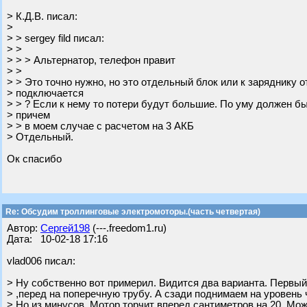
> К.Д.В. писал:
>
> > sergey fild писал:
> >
> > > Альтернатор, телефон правит
> >
> > Это точно нужно, но это отдельный блок или к заряднику о
> подключается
> > ? Если к нему то потери будут большие. По уму должен б
> причем
> > в моем случае с расчетом на 3 АКБ
> Отдельный.
Ок спасибо
Re: Обсудим троллинговые электромоторы.(часть четвертая)
Автор:
Сергей198
(---.freedom1.ru)
Дата: 10-02-18 17:16
vlad006 писал:
> Ну собственно вот примерил. Видится два варианта. Первы
> ,перед на поперечную трубу. А сзади поднимаем на уровень 
> Но из минусов. Мотор торчит вперед сантиметров на 20. Мо