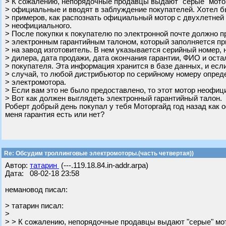
> К сожалению, непорядочные продавцы выдают "серые" мото
> официальные и вводят в заблуждение покупателей. Хотел б
> примеров, как распознать официальный мотор с двухлетней 
> неофициального.
> После покупки к покупателю по электронной почте должно п
> электронным гарантийным талоном, который заполняется пр
> на завод изготовитель. В нем указывается серийный номер,
> дилера, дата продажи, дата окончания гарантии, ФИО и ост
> покупателя. Эта информация хранится в базе данных, и есл
> случай, то любой дистрибьютор по серийному номеру опре
> электромотора.
> Если вам это не было предоставлено, то этот мотор неофиц
> Вот как должен выглядеть электронный гарантийный талон.
Роберт добрый день покупал у тебя Моторгайд год назад как 
меня гарантия есть или нет?
Re: Обсудим троллинговые электромоторы.(часть четвертая))
Автор:
татарин
(---.119.18.84.in-addr.arpa)
Дата: 08-02-18 23:58
немановод писал:
> татарин писал:
>
> > К сожалению, непорядочные продавцы выдают "серые" мо