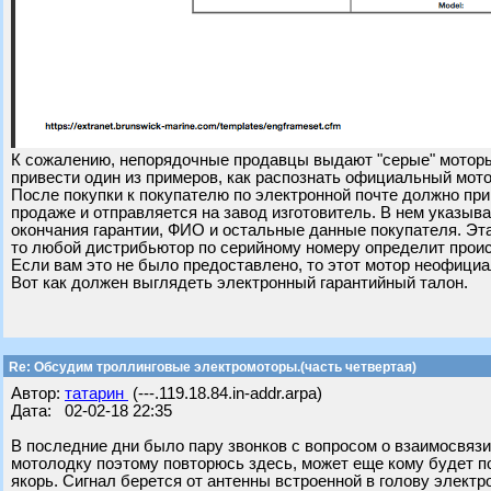
К сожалению, непорядочные продавцы выдают "серые" моторы
привести один из примеров, как распознать официальный мото
После покупки к покупателю по электронной почте должно пр
продаже и отправляется на завод изготовитель. В нем указыв
окончания гарантии, ФИО и остальные данные покупателя. Эта
то любой дистрибьютор по серийному номеру определит прои
Если вам это не было предоставлено, то этот мотор неофици
Вот как должен выглядеть электронный гарантийный талон.
Re: Обсудим троллинговые электромоторы.(часть четвертая)
Автор:
татарин
(---.119.18.84.in-addr.arpa)
Дата: 02-02-18 22:35
В последние дни было пару звонков с вопросом о взаимосвязи
мотолодку поэтому повторюсь здесь, может еще кому будет пол
якорь. Сигнал берется от антенны встроенной в голову электро