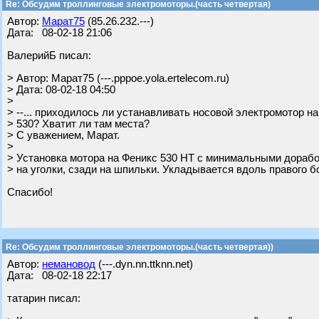
Re: Обсудим троллинговые электромоторы.(часть четвертая)
Автор:
Марат75
(85.26.232.---)
Дата: 08-02-18 21:06
ВалерийБ писал:
> Автор: Марат75 (---.pppoe.yola.ertelecom.ru)
> Дата: 08-02-18 04:50
>
> --... приходилось ли устанавливать носовой электромотор на
> 530? Хватит ли там места?
> С уважением, Марат.
>
> Установка мотора на Феникс 530 НТ с минимальными дорабо
> на уголки, сзади на шпильки. Укладывается вдоль правого б
Спасибо!
Re: Обсудим троллинговые электромоторы.(часть четвертая))
Автор:
немановод
(---.dyn.nn.ttknn.net)
Дата: 08-02-18 22:17
татарин писал: