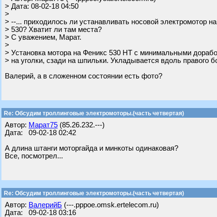
> Дата: 08-02-18 04:50
>
> --... приходилось ли устанавливать носовой электромотор на
> 530? Хватит ли там места?
> С уважением, Марат.
>
> Установка мотора на Феникс 530 НТ с минимальными дорабо
> на уголки, сзади на шпильки. Укладывается вдоль правого б
Валерий, а в сложенном состоянии есть фото?
Re: Обсудим троллинговые электромоторы.(часть четвертая)
Автор:
Марат75
(85.26.232.---)
Дата: 09-02-18 02:42
А длина штанги моторгайда и минкоты одинаковая?
Все, посмотрел...
Re: Обсудим троллинговые электромоторы.(часть четвертая)
Автор:
ВалерийБ
(---.pppoe.omsk.ertelecom.ru)
Дата: 09-02-18 03:16