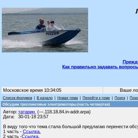
Прежде
Как правильно задавать вопросы
Московское время 10:34:05
Ваше ло
Список форумов
|
В начало
|
Новая тема
|
Перейти к теме
|
Поиск
|
Поис
Обсудим троллинговые электромоторы.(часть четвертая)
Автор:
татарин
(---.118.18.84.in-addr.arpa)
Дата: 30-01-18 23:57
В виду того что тема стала большой предлагаю перенести обс
1 часть -
Ссылка.
2 часть -
Ссылка.