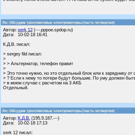
Re: Обсудим троллинговые электромоторы.(часть четвертая)
Автор:
serk 12
(---.pppoe.spdop.ru)
Дата: 10-02-18 16:41
К.Д.В. писал:
> sergey fild писал:
>
> > Альтернатор, телефон правит
>
> Это точно нужно, но это отдельный блок или к заряднику от
> ? Если к нему то потери будут большие. По уму должен быт
> в моем случае с расчетом на 3 АКБ
Отдельный.
Re: Обсудим троллинговые электромоторы.(часть четвертая)
Автор:
К.Д.В.
(195.9.187.---)
Дата: 10-02-18 17:13
serk 12 писал: