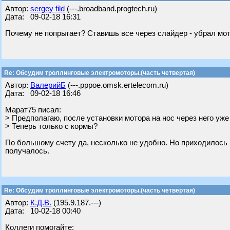
Автор:
sergey fild
(---.broadband.progtech.ru)
Дата: 09-02-18 16:31
Почему не попрыгает? Ставишь все через слайдер - убрал мот
Re: Обсудим троллинговые электромоторы.(часть четвертая)
Автор:
ВалерийБ
(---.pppoe.omsk.ertelecom.ru)
Дата: 09-02-18 16:46
Марат75 писал:
> Предполагаю, после установки мотора на нос через него уже 
> Теперь только с кормы?
По большому счету да, несколько не удобно. Но приходилось н
получалось.
Re: Обсудим троллинговые электромоторы.(часть четвертая)
Автор:
К.Д.В.
(195.9.187.---)
Дата: 10-02-18 00:40
Коллеги помогайте: