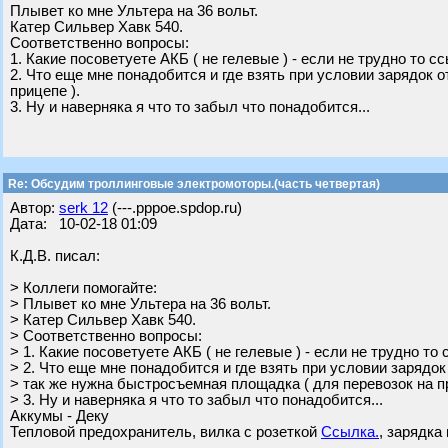
Плывет ко мне Ультера на 36 вольт.
Катер Сильвер Хавк 540.
Соответственно вопросы:
1. Какие посоветуете АКБ ( не гелевые ) - если не трудно то с
2. Что еще мне понадобится и где взять при условии зарядок 
прицепе ).
3. Ну и наверняка я что то забыл что понадобится...
Re: Обсудим троллинговые электромоторы.(часть четвертая)
Автор:
serk 12
(---.pppoe.spdop.ru)
Дата: 10-02-18 01:09
К.Д.В. писал:
> Коллеги помогайте:
> Плывет ко мне Ультера на 36 вольт.
> Катер Сильвер Хавк 540.
> Соответственно вопросы:
> 1. Какие посоветуете АКБ ( не гелевые ) - если не трудно то
> 2. Что еще мне понадобится и где взять при условии зарядок
> так же нужна быстросъемная площадка ( для перевозок на пр
> 3. Ну и наверняка я что то забыл что понадобится...
Аккумы - Деку
Тепловой предохранитель, вилка с розеткой
Ссылка.
, зарядка