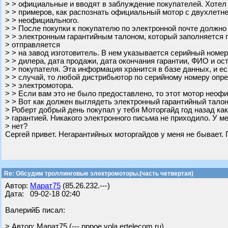
> > официальные и вводят в заблуждение покупателей. Хотел
> > примеров, как распознать официальный мотор с двухлетне
> > неофициального.
> > После покупки к покупателю по электронной почте должно
> > электронным гарантийным талоном, который заполняется 
> отправляется
> > на завод изготовитель. В нем указывается серийный номе
> > дилера, дата продажи, дата окончания гарантии, ФИО и о
> > покупателя. Эта информация хранится в базе данных, и е
> > случай, то любой дистрибьютор по серийному номеру опр
> > электромотора.
> > Если вам это не было предоставлено, то этот мотор неоф
> > Вот как должен выглядеть электронный гарантийный талон
> Роберт добрый день покупал у тебя Моторгайд год назад ка
> гарантией. Никакого электронного письма не приходило. У ме
> нет?
Сергей привет. Негарантийных моторгайдов у меня не бывает.
Re: Обсудим троллинговые электромоторы.(часть четвертая)
Автор:
Марат75
(85.26.232.---)
Дата: 09-02-18 02:40
ВалерийБ писал:
> Автор: Марат75 (---.pppoe.yola.ertelecom.ru)