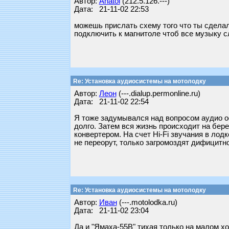
Автор:
Anatol
(212.5.126.---)
Дата: 21-11-02 22:53
можешь прислать схему того что ты сделал
подключить к магнитоле чтоб все музыку 
Re: Установка аудиосистемы на мотолодку
Автор:
Леон
(---.dialup.permonline.ru)
Дата: 21-11-02 22:54
Я тоже задумывался над вопросом аудио оф
долго. Затем вся жизнь происходит на бере
конвертером. На счет Hi-Fi звучания в лод
не переорут, только загромоздят дифицитн
Re: Установка аудиосистемы на мотолодку
Автор:
Иван
(---.motolodka.ru)
Дата: 21-11-02 23:04
Да и "Ямаха-55B" тихая только на малом хо