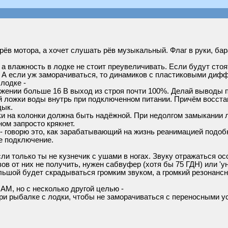
 рёв мотора, а хочет слушать рёв музыкальный. Флаг в руки, бар
а влажность в лодке не стоит преувеличивать. Если будут стоят
. А если уж заморачиваться, то динамиков с пластиковыми диф
лодке -
жении больше 16 В выход из строя почти 100%. Делай выводы 
й ложки воды внутрь при подключенном питании. Причём восста
дык.
ки на колонки должна быть надёжной. При недолгом замыкании 
ом запросто крякнет.
- говорю это, как зарабатывающий на жизнь реанимацией подоб
е подключение.
ли только ты не кузнечик с ушами в ногах. Звуку отражаться осо
ов от них не получить, нужен сабвуфер (хотя бы 75 ГДН) или 'ун
льшой будет скрадываться громким звуком, а громкий резонансн
АМ, но с несколько другой целью -
ри рыбалке с лодки, чтобы не заморачиваться с переносными у