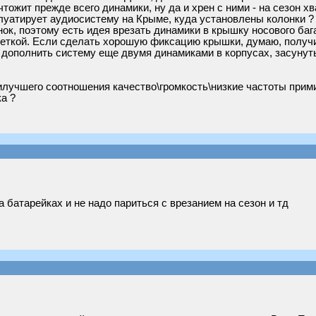
ожит прежде всего динамики, ну да и хрен с ними - на сезон хв
луатирует аудиосистему на Крыме, куда установлены колонки ?
к, поэтому есть идея врезать динамики в крышку носового бага
еткой. Если сделать хорошую фиксацию крышки, думаю, получ
 дополнить систему еще двумя динамиками в корпусах, засунут
наилучшего соотношения качество\громкость\низкие частоты при
а ?
а батарейках и не надо париться с врезанием на сезон и тд