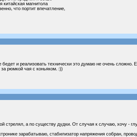
ая китайская магнитола
венно, что портит впечатление,
бедет и реализовать технически это думаю не очень сложно. Е
а рюмкой чая с коньяком. :))
рой стрелял, а по существу дудки. От случая к случаю, хочу - г
ектронике зарабатываю, стабилизатор напряжения собран, прово