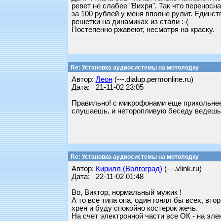
ревет не слабее "Вихря". Так что переносн
за 100 рублей у меня вполне рулит. Единст
решетки на динамиках из стали :-(
Постепенно ржавеют, несмотря на краску.
Re: Установка аудиосистемы на мотолодку
Автор:
Леон
(---.dialup.permonline.ru)
Дата: 21-11-02 23:05
Правильно! с микрофонами еще прикольнее 
слушаешь, и неторопливую беседу ведешь з
Re: Установка аудиосистемы на мотолодку
Автор:
Кирилл (Волгоград)
(---.vlink.ru)
Дата: 22-11-02 01:48
Во, Виктор, нормальный мужик !
А то все типа опа, один гонял бы всех, вто
хрен и буду спокойно костерок жечь.
На счет электронной части все ОК - на эл