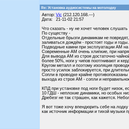
Re: Установка аудиосистемы на мотолодку
Автор:
Vic
(212.120.168.---)
Дата: 21-11-02 21:57
Что сказать - ну не хочет человек слушать
По существу -
Отдельные брызги динамикам не повредят, 
заливаться дождём - простоят годы и годы
Подводные камни при эксплуатации АМ на 
Современные АМ очень хлипкие, при напря
Для вывода АМ из строя достаточно чайно
более 50%, ноги у чипов поотгнивают и кер
Кругом металл и поэтому изоляция провод
просто усилок заблокируется, при длительн
Сопли в проводке крайне противопоказаны 
выхода из строя АМ - сопли и неправильно
КПД при установке под ноги будет низок, ес
10 ГДШ - неплохие динамики, но особых низ
Дребезг не так страшен, как кажется. Небо
Я вот тоже хочу впендюрить себе на лодку 
как источник информации и тихой музыки п