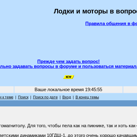
Лодки и моторы в вопро
Правила общения в ф
Прежде чем задать вопрос!
льно задавать вопросы в форуме и пользоваться материал
Ваше локальное время
19:45:55
 к теме
|
Поиск
|
Поиск по дате
|
Вход
|
В конец темы
омагнитолу. Для того, чтобы пела как на пикнике, так и хоть ка
етскими динамиками 10ГДШ-1, до этого очень хорошо качавшими