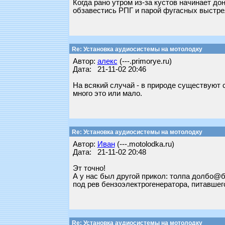
Когда рано утром из-за кустов начинает д
обзавестись РПГ и парой фугасных выстрел
Re: Установка аудиосистемы на мотолодку
Автор:
алекс
(---.primorye.ru)
Дата: 21-11-02 20:46
На всякий случай - в природе существуют 
много это или мало.
Re: Установка аудиосистемы на мотолодку
Автор:
Иван
(---.motolodka.ru)
Дата: 21-11-02 20:48
Эт точно!
А у нас был другой прикол: толпа долбо@
под рев бензоэлектрогенератора, питавшег
Re: Установка аудиосистемы на мотолодку