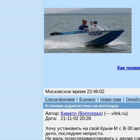
Как прави
Московское время 22:46:02
Список форумов
|
В начало
|
Новая тема
|
Перейти
Установка аудиосистемы на мотолодку
Автор:
Кирилл (Волгоград)
(---.vlink.ru)
Дата: 21-11-02 20:28
Хочу установить на свой Крым-М с В-30 авт
дело, последнее непросто.
Не жаль поэкспериментировать с двумя сов