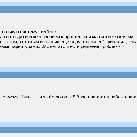
остенькую систему,симбиоз
р на ходу) и подключением к простенькой магнитолке (для муз
ом. Потом, кто-то им из наших ещё одну "фанкшен" приладил, ти
ными гарнитурами....Может это и есть решение проблемы?
самому. Типа " ... и за бо-оо-орт её броса-аа-а-ет в набежа-аа-