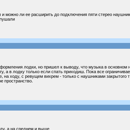
 и можно ли ее расширить до подключения пяти стерео наушник
слушали
ормления лодки, но пришел к выводу, что музыка в основном ну
гу, а в лодку только если спать приходиш. Пока все ограничив
ке, на ходу, с ревущем вихрем - только с наушниками закрытого
ое пространство.
ду, а на среднем и выше