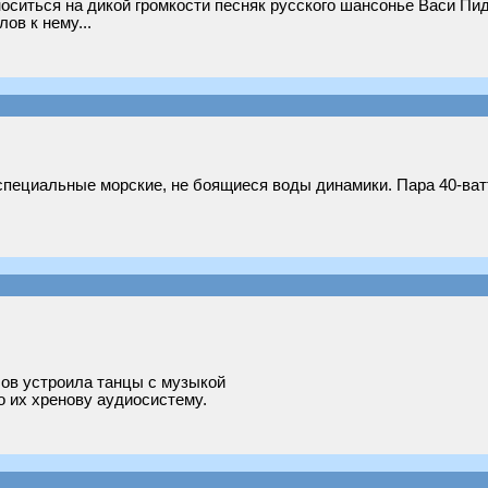
оноситься на дикой громкости песняк русского шансонье Васи Пи
ов к нему...
специальные морские, не боящиеся воды динамики. Пара 40-ват
бов устроила танцы с музыкой
о их хренову аудиосистему.