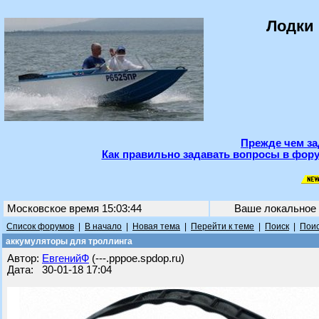
Лодки 
Прежде чем за
Как правильно задавать вопросы в фору
Московское время 15:03:44
Ваше локальное
Список форумов
|
В начало
|
Новая тема
|
Перейти к теме
|
Поиск
|
Поис
аккумуляторы для троллинга
Автор:
ЕвгенийФ
(---.pppoe.spdop.ru)
Дата: 30-01-18 17:04