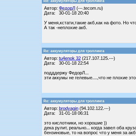
Re: аккумуляторы для троллинга
Автор:
ФедорЛ
(---.tecom.ru)
Дата: 30-01-18 20:40
У меня,кстати,такие акб,как на фото. Но чт
А так -неплохие акб.
Re: аккумуляторы для троллинга
Автор:
tu4enok 32
(217.107.125.---)
Дата: 30-01-18 22:54
подддержу ФедорЛ...
эти аккумы не гелевые....,что не плохие это
Re: аккумуляторы для троллинга
Автор:
brodyagin
(94.102.122.---)
Дата: 31-01-18 06:31
это кислотники, но хорошие ))
дека рулит, реально... когда завел оба кру
бензиновые, то на вопрос что у меня за акб