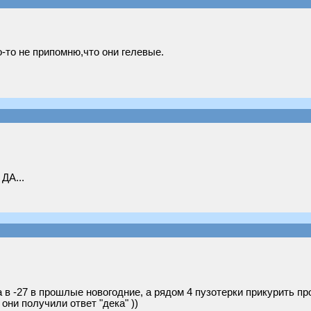
о-то не припомню,что они гелевые.
 ДА...
за в -27 в прошлые новогодние, а рядом 4 пузотерки прикурить п
 они получили ответ "дека" ))