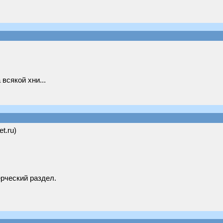
всякой хни...
et.ru)
рческий раздел.