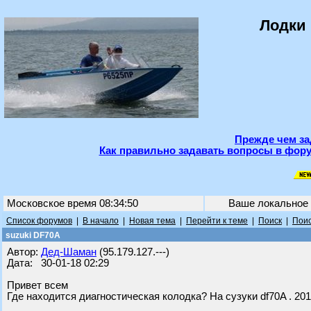
Лодки 
Прежде чем за
Как правильно задавать вопросы в фору
Московское время 08:34:50
Ваше локальное
Список форумов
|
В начало
|
Новая тема
|
Перейти к теме
|
Поиск
|
Поис
suzuki DF70A
Автор:
Дед-Шаман
(95.179.127.---)
Дата: 30-01-18 02:29
Привет всем
Где находится диагностическая колодка? На сузуки df70A . 201