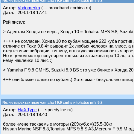
Re: четырехтактные yamaha f 9.9 cmhs и tohatsu mfs 9.8
Автор:
Vodomerka
(---.broadband.corbina.ru)
Дата: 20-01-18 17:41
Рей писал:
> Адептам Хонды не верь , Хонда 10 = Tohatsu MFS 9.8, Suzuki
++++ не согласен, Хонда 10 по кубам мощнее 222 куба против 20
отличие от Тохи 9.8 4т выводит 2х любых человек на глисс, а 
отсутстивие вибрации, тишину, и лютую экономичность я прост
Но в целом мотор популярен только из за закона про 10 лс, а 
нему наклейки 10 лыс :)
> Yamaha F 9.9 CMHS, Suzuki 9,9 BS это уже ближе к Хонда 20
+++ они ближе только по кубам :) Хотя яма - безусловно шик
Re: четырехтактные yamaha f 9.9 cmhs и tohatsu mfs 9.8
Автор:
Най-Турс
(---.speedyline.ru)
Дата: 20-01-18 19:40
более -мене таскаемые моторы (209куб.см)35,5-38кг :
Nissan Marine NSF 9.8,Tohatsu MFS 9.8 S A3,Mercury F 9.9 M,од