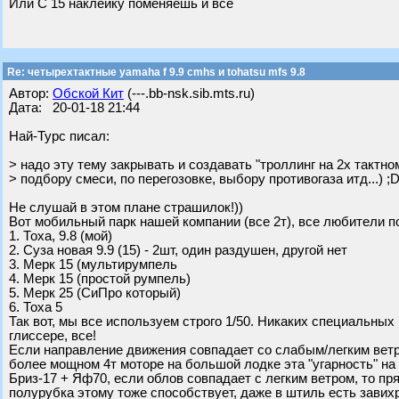
Или С 15 наклейку поменяешь и все
Re: четырехтактные yamaha f 9.9 cmhs и tohatsu mfs 9.8
Автор:
Обской Кит
(---.bb-nsk.sib.mts.ru)
Дата: 20-01-18 21:44
Най-Турс писал:
> надо эту тему закрывать и создавать "троллинг на 2х тактно
> подбору смеси, по перегозовке, выбору противогаза итд...) ;
Не слушай в этом плане страшилок!))
Вот мобильный парк нашей компании (все 2т), все любители пот
1. Тоха, 9.8 (мой)
2. Суза новая 9.9 (15) - 2шт, один раздушен, другой нет
3. Мерк 15 (мультирумпель
4. Мерк 15 (простой румпель)
5. Мерк 25 (СиПро который)
6. Тоха 5
Так вот, мы все используем строго 1/50. Никаких специальных
глиссере, все!
Если направление движения совпадает со слабым/легким ветром,
более мощном 4т моторе на большой лодке эта "угарность" н
Бриз-17 + Яф70, если облов совпадает с легким ветром, то пря
полурубка этому тоже способствует, даже в штиль есть зави