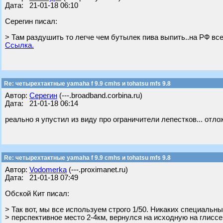
Дата: 21-01-18 06:10
Серегин писал:
> Там раздушить то легче чем бутылек пива выпить..на РФ все
Ссылка.
Re: четырехтактные yamaha f 9.9 cmhs и tohatsu mfs 9.8
Автор:
Серегин
(---.broadband.corbina.ru)
Дата: 21-01-18 06:14
реально я упустил из виду про ограничители лепестков... отлож
Re: четырехтактные yamaha f 9.9 cmhs и tohatsu mfs 9.8
Автор:
Vodomerka
(---.proximanet.ru)
Дата: 21-01-18 07:49
Обской Кит писал:
> Так вот, мы все используем строго 1/50. Никаких специальн
> перспективное место 2-4км, вернулся на исходную на глиссер