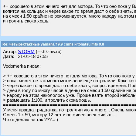
++ хорошего в этом ничего нет для мотора. То что оно пока у 
копится на кольцах и через какое то время даст о себе знать,
на смеси 1:50 крайне не рекомендуется, много народу на этом
и тролить скока хошь.
Re: четырехтактные yamaha f 9.9 cmhs и tohatsu mfs 9.8
Автор:
STORM
(---.ttk-nw.ru)
Дата: 21-01-18 07:55
Vodomerka писал:
> ++ хорошего в этом ничего нет для мотора. То что оно пока у
> пока, может не так много моточасов еще натролили. Кокс коп
> через какое то время даст о себе знать, вопрос времени. Пр
> дней в году по многу часов в день) на смеси 1:50 крайне не 
> народу на этом накололось уже. Проще взять второй небольш
> размешать 1:100, и тролить скока хошь.
================================================
У меня правда тридцатка, но троллингую я много... Очень много
Смесь 1 к 50, мотору 12 лет и он живее всех живых...
Что я делаю не так ???... )