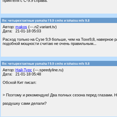
приятеля с С-9.9 справа.
Re: четырехтактные yamaha f 9.9 cmhs и tohatsu mfs 9.8
Автор:
makos
(---.n2.variant.tv)
Дата: 21-01-18 05:03
Расход только на Сузе 9,9 больше, чем на Тохе9,8, наверное р
подобной мощности считаю не очень правильным...
Re: четырехтактные yamaha f 9.9 cmhs и tohatsu mfs 9.8
Автор:
Най-Турс
(---.speedyline.ru)
Дата: 21-01-18 05:48
Обской Кит писал:
> Поэтому и рекомендую! Два полных сезона перед глазами. Н
раздушку сами делали?