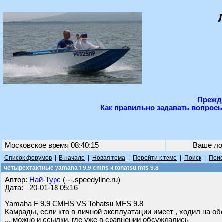
Прежде
Как правильно задавать вопросы
Московское время 08:40:15
Ваше ло
Список форумов
|
В начало
|
Новая тема
|
Перейти к теме
|
Поиск
|
Поис
четырехтактные yamaha f 9.9 cmhs и tohatsu mfs 9.8
Автор:
Най-Турс
(---.speedyline.ru)
Дата: 20-01-18 05:16
Yamaha F 9.9 CMHS VS Tohatsu MFS 9.8
Камрады, если кто в личной эксплуатации имеет , ходил на об
... можно и ссылки, где уже в сравнении обсуждались