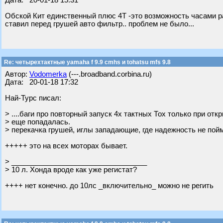
Дата: 20-01-18 15:31
Обской Кит единственный плюс 4Т -это возможность часами ра
ставил перед грушей авто фильтр.. проблем не было...
Re: четырехтактные yamaha f 9.9 cmhs и tohatsu mfs 9.8
Автор:
Vodomerka
(---.broadband.corbina.ru)
Дата: 20-01-18 17:32
Най-Турс писал:
> ....баги про повторный запуск 4х тактных Тох только при отк
> еще попадалась.
> перекачка грушей, иглы западающие, где надежность не пой
+++++ это на всех моторах бывает.
> __________________________________
> 10 л. Хонда вроде как уже регистат?
++++ нет конечно. до 10лс _включительно_ можно не регить