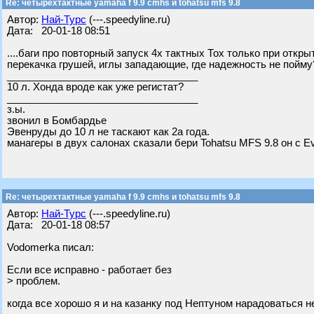
Re: четырехтактные yamaha f 9.9 cmhs и tohatsu mfs 9.8
Автор:
Най-Турс
(---.speedyline.ru)
Дата: 20-01-18 08:51
....баги про повторный запуск 4х тактных Тох только при откр
перекачка грушей, иглы западающие, где надежность не пойму
__________________________________
10 л. Хонда вроде как уже регистат?
__________________________________
з.ы.
звонил в Бомбардье
Эвенруды до 10 л не таскают как 2а года.
манагеры в двух салонах сказали бери Tohatsu MFS 9.8 он с Evi
Re: четырехтактные yamaha f 9.9 cmhs и tohatsu mfs 9.8
Автор:
Най-Турс
(---.speedyline.ru)
Дата: 20-01-18 08:57
Vodomerka писал:
Если все исправно - работает без
> проблем.
когда все хорошо я и на казанку под Нептуном нарадоваться не