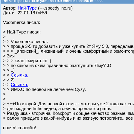
Re: четырехтактные yamaha f 9.9 cmhs и tohatsu mfs 9.8
Автор:
Най-Турс
(---.speedyline.ru)
Дата: 22-01-18 04:59
Vodomerka писал:
> Най-Турс писал:
>
> > Vodomerka писал:
> > проще 3-5 тр добавить и уже купить 2т Яму 9.9, переделы
> > > _японский_, ликвидный, и очень комфортный и ремонтоп
> 3мя
> > > кило смириться :)
> > по какой из схем правильно разглушить Яму? :D
> > 1)
> >
Ссылка.
> > 2)
> >
Ссылка.
> > ИМХО по первой не легче чем Сузу.
>
>
> +++По второй. Для первой схемы - моторы уже 2 года как сн
> для модели fmhs видео, а сейчас продается gmhs.
> Раздушка - вторична. Комфорт и общее качество разные, ям
> салон приедьте в какой-нибудь и их вживую потрогайте., все
понял! спасибо!