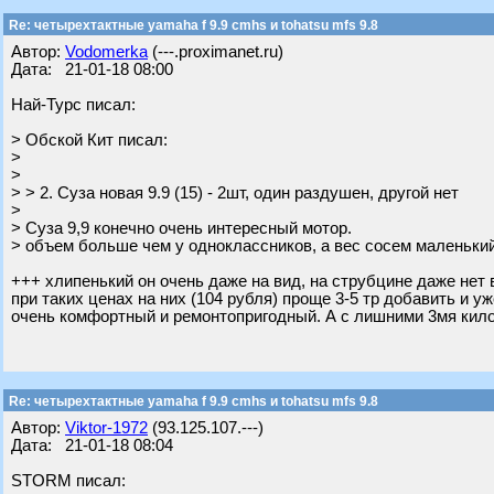
Re: четырехтактные yamaha f 9.9 cmhs и tohatsu mfs 9.8
Автор:
Vodomerka
(---.proximanet.ru)
Дата: 21-01-18 08:00
Най-Турс писал:
> Обской Кит писал:
>
>
> > 2. Суза новая 9.9 (15) - 2шт, один раздушен, другой нет
>
> Суза 9,9 конечно очень интересный мотор.
> объем больше чем у одноклассников, а вес сосем маленький 
+++ хлипенький он очень даже на вид, на струбцине даже нет
при таких ценах на них (104 рубля) проще 3-5 тр добавить и у
очень комфортный и ремонтопригодный. А с лишними 3мя кило
Re: четырехтактные yamaha f 9.9 cmhs и tohatsu mfs 9.8
Автор:
Viktor-1972
(93.125.107.---)
Дата: 21-01-18 08:04
STORM писал: