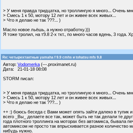
> У меня правда тридцатка, но троллингую я много... Очень мно
> Смесь 1 к 50, мотору 12 лет и он живее всех живых...
> Что я делаю не так ???... )
Масло новое льёшь, а нужно отработку.)))
Я тоже тролил, на т9.8 2-х ткт., по много часов вдень, 3 года. 
Re: четырехтактные yamaha f 9.9 cmhs и tohatsu mfs 9.8
Автор:
Vodomerka
(---.proximanet.ru)
Дата: 21-01-18 08:08
STORM писал:
> У меня правда тридцатка, но троллингую я много... Очень мно
> Смесь 1 к 50, мотору 12 лет и он живее всех живых...
> Что я делаю не так ???... )
++ :) боюсь беседа с Вами может опять зайти далеко в тупик и
всего _Вы_ делаете все так, может быть не так делали те дру
года плотного троллинга на моторах без автомикса, бывала печ
автомиксом не просто так впрыскивается разное количество ма
нибудь нужно.