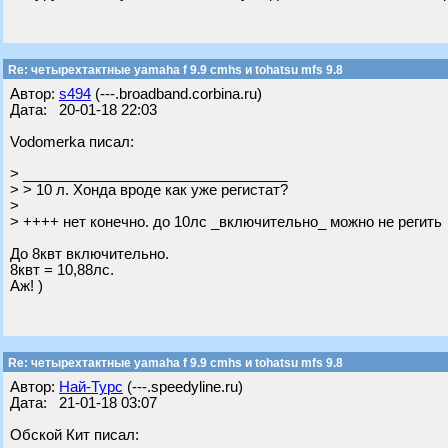
Re: четырехтактные yamaha f 9.9 cmhs и tohatsu mfs 9.8
Автор:
s494
(---.broadband.corbina.ru)
Дата: 20-01-18 22:03
Vodomerka писал:
> _________________________________
> > 10 л. Хонда вроде как уже регистат?
>
> ++++ нет конечно. до 10лс _включительно_ можно не регить
До 8квт включительно.
8квт = 10,88лс.
Аж! )
Re: четырехтактные yamaha f 9.9 cmhs и tohatsu mfs 9.8
Автор:
Най-Турс
(---.speedyline.ru)
Дата: 21-01-18 03:07
Обской Кит писал: