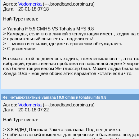
Автор:
Vodomerka
(---.broadband.corbina.ru)
Дата: 20-01-18 07:18
Най-Турс писал:
> Yamaha F 9.9 CMHS VS Tohatsu MFS 9.8
> Камрады, если кто в личной эксплуатации имеет , ходил на 
> сравнительный опыт есть - поделитесь!
> ... можно и ссылки, где уже в сравнении обсуждались
> С уважением.
На ямахе этой не довелось ходить, тяжеленькая она - , а на 
вибраций, единственная проблема на пайольной лодке Ямаран B
сел более тощий весом 95- глиссер был. Может лодка была м
Хонда 10ка - мощнее обоих этих вариантов кстати если что.
Re: четырехтактные yamaha f 9.9 cmhs и tohatsu mfs 9.8
Автор:
Vodomerka
(---.broadband.corbina.ru)
Дата: 20-01-18 07:22
Най-Турс писал:
> 3.8 НДНД Плоская Ракета заказана. Под нее движка.
> собираю легкий комплект для перевозки в багажнике внедор