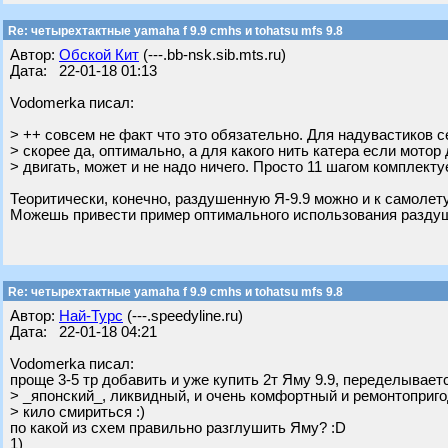
Re: четырехтактные yamaha f 9.9 cmhs и tohatsu mfs 9.8
Автор:
Обской Кит
(---.bb-nsk.sib.mts.ru)
Дата: 22-01-18 01:13
Vodomerka писал:
> ++ совсем не факт что это обязательно. Для надувастиков с
> скорее да, оптимально, а для какого нить катера если мотор
> двигать, может и не надо ничего. Просто 11 шагом комплект
Теоритически, конечно, раздушенную Я-9.9 можно и к самолету
Можешь привести пример оптимального использования раздуше
Re: четырехтактные yamaha f 9.9 cmhs и tohatsu mfs 9.8
Автор:
Най-Турс
(---.speedyline.ru)
Дата: 22-01-18 04:21
Vodomerka писал:
проще 3-5 тр добавить и уже купить 2т Яму 9.9, переделывает
> _японский_, ликвидный, и очень комфортный и ремонтоприг
> кило смириться :)
по какой из схем правильно разглушить Яму? :D
1)