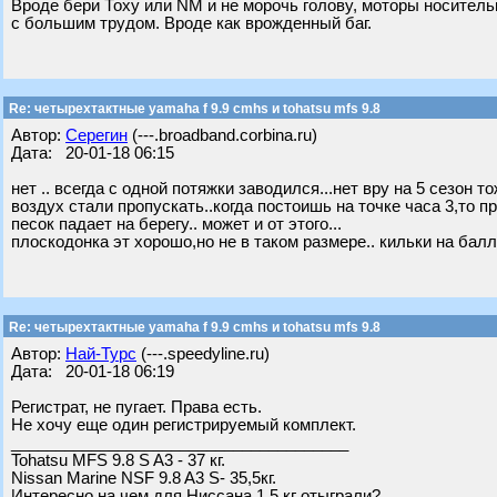
Вроде бери Тоху или NM и не морочь голову, моторы носительн
с большим трудом. Вроде как врожденный баг.
Re: четырехтактные yamaha f 9.9 cmhs и tohatsu mfs 9.8
Автор:
Серегин
(---.broadband.corbina.ru)
Дата: 20-01-18 06:15
нет .. всегда с одной потяжки заводился...нет вру на 5 сезон 
воздух стали пропускать..когда постоишь на точке часа 3,то п
песок падает на берегу.. может и от этого...
плоскодонка эт хорошо,но не в таком размере.. кильки на балл
Re: четырехтактные yamaha f 9.9 cmhs и tohatsu mfs 9.8
Автор:
Най-Турс
(---.speedyline.ru)
Дата: 20-01-18 06:19
Регистрат, не пугает. Права есть.
Не хочу еще один регистрируемый комплект.
______________________________________
Tohatsu MFS 9.8 S A3 - 37 кг.
Nissan Marine NSF 9.8 A3 S- 35,5кг.
Интересно на чем для Ниссана 1,5 кг отыграли?