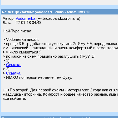
Re: четырехтактные yamaha f 9.9 cmhs и tohatsu mfs 9.8
Автор:
Vodomerka
(---.broadband.corbina.ru)
Дата: 22-01-18 04:49
Най-Турс писал:
> Vodomerka писал:
> проще 3-5 тр добавить и уже купить 2т Яму 9.9, переделыва
> > _японский_, ликвидный, и очень комфортный и ремонтопр
> > кило смириться :)
> по какой из схем правильно разглушить Яму? :D
> 1)
>
Ссылка.
> 2)
>
Ссылка.
> ИМХО по первой не легче чем Сузу.
+++По второй. Для первой схемы - моторы уже 2 года как снял
Раздушка - вторична. Комфорт и общее качество разные, яма с
все поймете.