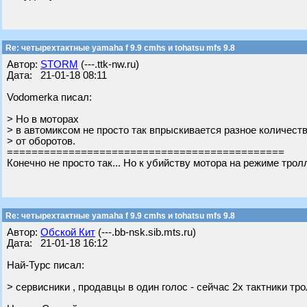
Re: четырехтактные yamaha f 9.9 cmhs и tohatsu mfs 9.8
Автор:
STORM
(---.ttk-nw.ru)
Дата: 21-01-18 08:11
Vodomerka писал:
> Но в моторах
> в автомиксом не просто так впрыскивается разное количест
> от оборотов.
=============================================
Конечно не просто так... Но к убийству мотора на режиме трол
Re: четырехтактные yamaha f 9.9 cmhs и tohatsu mfs 9.8
Автор:
Обской Кит
(---.bb-nsk.sib.mts.ru)
Дата: 21-01-18 16:12
Най-Турс писал:
> сервисники , продавцы в один голос - сейчас 2х тактники тро