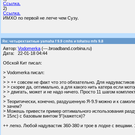
Ссылка.
2)
Ссылка.
ИМХО по первой не легче чем Сузу.
Re: четырехтактные yamaha f 9.9 cmhs и tohatsu mfs 9.8
Автор:
Vodomerka
(---.broadband.corbina.ru)
Дата: 22-01-18 04:44
Обской Кит писал:
> Vodomerka писал:
>
> > ++ совсем не факт что это обязательно. Для надувастиков
> > скорее да, оптимально, а для какого нить катера если мото
> > двигать, может и не надо ничего. Просто 11 шагом компле
>
> Теоритически, конечно, раздушенную Я-9.9 можно и к самоле
> зачем?
> Можешь привести пример оптимального использования разду
> 15лс) с базовым винтом 9"(кажется)?
++ легко. Любой надувастик 360-380 и трое в лодке с вещами. 