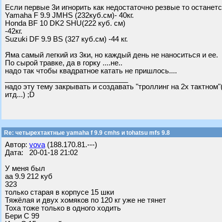
Если первые 3и игнорить как недостаточно резвые то останетс
Yamaha F 9.9 JMHS (232куб.см)- 40кг.
Honda BF 10 DK2 SHU(222 куб. см)
-42кг.
Suzuki DF 9.9 BS (327 куб.см) -44 кг.
Яма самый легкий из 3ки, но каждый день не наноситься и ее.
По сырой травке, да в горку ....не..
надо так чтобы квадратное катать не пришлось....
_______________________________
надо эту тему закрывать и создавать "троллинг на 2х тактном
итд...) ;D
Re: четырехтактные yamaha f 9.9 cmhs и tohatsu mfs 9.8
Автор:
vova
(188.170.81.---)
Дата: 20-01-18 21:02
У меня был
аа 9.9 212 куб
323
только старая в корпусе 15 шки
Тяжёлая и двух хомяков по 120 кг уже не тянет
Тоха тоже только в одного ходить
Бери С 99