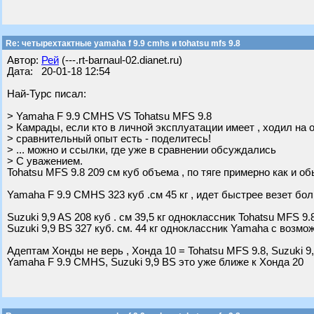
Re: четырехтактные yamaha f 9.9 cmhs и tohatsu mfs 9.8
Автор:
Рей
(---.rt-barnaul-02.dianet.ru)
Дата: 20-01-18 12:54
Най-Турс писал:
> Yamaha F 9.9 CMHS VS Tohatsu MFS 9.8
> Камрады, если кто в личной эксплуатации имеет , ходил на 
> сравнительный опыт есть - поделитесь!
> ... можно и ссылки, где уже в сравнении обсуждались
> С уважением.
Tohatsu MFS 9.8 209 см куб объема , по тяге примерно как и о
Yamaha F 9.9 CMHS 323 куб .см 45 кг , идет быстрее везет бо
Suzuki 9,9 AS 208 куб . см 39,5 кг одноклассник Tohatsu MFS 9.
Suzuki 9,9 BS 327 куб. см. 44 кг одноклассник Yamaha с возмо
Адептам Хонды не верь , Хонда 10 = Tohatsu MFS 9.8, Suzuki 9
Yamaha F 9.9 CMHS, Suzuki 9,9 BS это уже ближе к Хонда 20