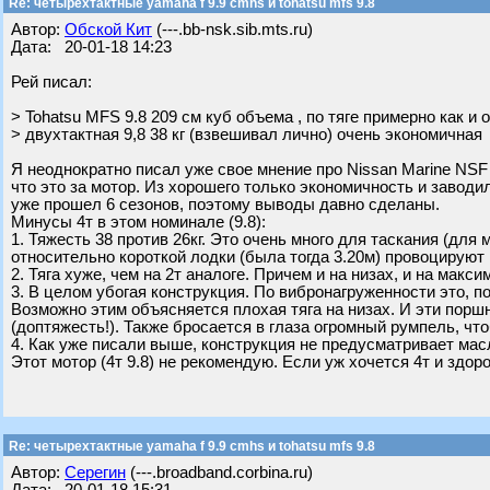
Re: четырехтактные yamaha f 9.9 cmhs и tohatsu mfs 9.8
Автор:
Обской Кит
(---.bb-nsk.sib.mts.ru)
Дата: 20-01-18 14:23
Рей писал:
> Tohatsu MFS 9.8 209 см куб объема , по тяге примерно как и
> двухтактная 9,8 38 кг (взвешивал лично) очень экономичная
Я неоднократно писал уже свое мнение про Nissan Marine NSF 9
что это за мотор. Из хорошего только экономичность и заводил
уже прошел 6 сезонов, поэтому выводы давно сделаны.
Минусы 4т в этом номинале (9.8):
1. Тяжесть 38 против 26кг. Это очень много для таскания (для 
относительно короткой лодки (была тогда 3.20м) провоцируют
2. Тяга хуже, чем на 2т аналоге. Причем и на низах, и на макс
3. В целом убогая конструкция. По вибронагруженности это, 
Возможно этим объясняется плохая тяга на низах. И эти порш
(доптяжесть!). Также бросается в глаза огромный румпель, чт
4. Как уже писали выше, конструкция не предусматривает мас
Этот мотор (4т 9.8) не рекомендую. Если уж хочется 4т и здоро
Re: четырехтактные yamaha f 9.9 cmhs и tohatsu mfs 9.8
Автор:
Серегин
(---.broadband.corbina.ru)