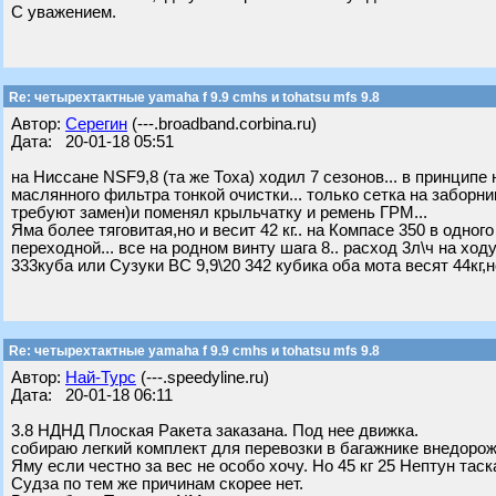
С уважением.
Re: четырехтактные yamaha f 9.9 cmhs и tohatsu mfs 9.8
Автор:
Серегин
(---.broadband.corbina.ru)
Дата: 20-01-18 05:51
на Ниссане NSF9,8 (та же Тоха) ходил 7 сезонов... в принципе 
маслянного фильтра тонкой очистки... только сетка на заборник
требуют замен)и поменял крыльчатку и ремень ГРМ...
Яма более тяговитая,но и весит 42 кг.. на Компасе 350 в одног
переходной... все на родном винту шага 8.. расход 3л\ч на ход
333куба или Сузуки ВС 9,9\20 342 кубика оба мота весят 44кг,но 
Re: четырехтактные yamaha f 9.9 cmhs и tohatsu mfs 9.8
Автор:
Най-Турс
(---.speedyline.ru)
Дата: 20-01-18 06:11
3.8 НДНД Плоская Ракета заказана. Под нее движка.
собираю легкий комплект для перевозки в багажнике внедорож
Яму если честно за вес не особо хочу. Но 45 кг 25 Нептун таск
Судза по тем же причинам скорее нет.