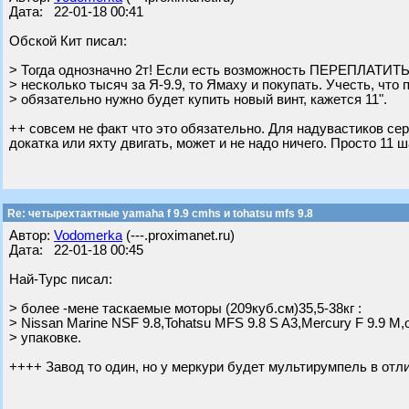
Дата: 22-01-18 00:41
Обской Кит писал:
> Тогда однозначно 2т! Если есть возможность ПЕРЕПЛАТИТЬ
> несколько тысяч за Я-9.9, то Ямаху и покупать. Учесть, что
> обязательно нужно будет купить новый винт, кажется 11".
++ совсем не факт что это обязательно. Для надувастиков серд
докатка или яхту двигать, может и не надо ничего. Просто 11
Re: четырехтактные yamaha f 9.9 cmhs и tohatsu mfs 9.8
Автор:
Vodomerka
(---.proximanet.ru)
Дата: 22-01-18 00:45
Най-Турс писал:
> более -мене таскаемые моторы (209куб.см)35,5-38кг :
> Nissan Marine NSF 9.8,Tohatsu MFS 9.8 S A3,Mercury F 9.9 M,
> упаковке.
++++ Завод то один, но у меркури будет мультирумпель в отли