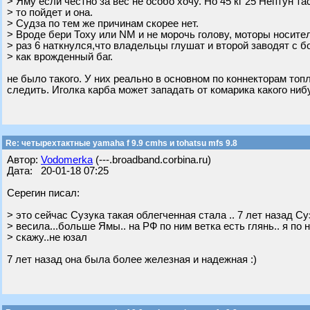
> Яму если честно за вес не особо хочу. Но 45 кг 25 Нептун та
> то пойдет и она.
> Судза по тем же причинам скорее нет.
> Вроде бери Тоху или NM и не морочь голову, моторы носител
> раз 6 наткнулся,что владельцы глушат и второй заводят с 
> как врожденный баг.
не было такого. У них реально в основном по коннекторам топ
следить. Иголка карба может западать от комарика какого ниб
Re: четырехтактные yamaha f 9.9 cmhs и tohatsu mfs 9.8
Автор:
Vodomerka
(---.broadband.corbina.ru)
Дата: 20-01-18 07:25
Серегин писал:
> это сейчас Сузука такая облегченная стала .. 7 лет назад Суз
> весила...больше Ямы.. на РФ по ним ветка есть глянь.. я по 
> скажу..не юзал
7 лет назад она была более железная и надежная :)