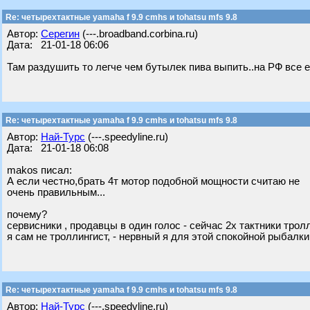
Re: четырехтактные yamaha f 9.9 cmhs и tohatsu mfs 9.8
Автор:
Серегин
(---.broadband.corbina.ru)
Дата: 21-01-18 06:06
Там раздушить то легче чем бутылек пива выпить..на РФ все е
Re: четырехтактные yamaha f 9.9 cmhs и tohatsu mfs 9.8
Автор:
Най-Турс
(---.speedyline.ru)
Дата: 21-01-18 06:08
makos писал:
А если честно,брать 4т мотор подобной мощности считаю не
очень правильным...
почему?
сервисники , продавцы в один голос - сейчас 2х тактники тролл
я сам не троллингист, - нервный я для этой спокойной рыбалки,
Re: четырехтактные yamaha f 9.9 cmhs и tohatsu mfs 9.8
Автор:
Най-Турс
(---.speedyline.ru)