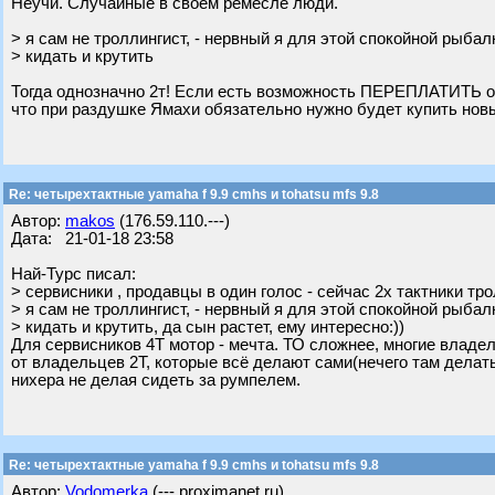
Неучи. Случайные в своем ремесле люди.
> я сам не троллингист, - нервный я для этой спокойной рыба
> кидать и крутить
Тогда однозначно 2т! Если есть возможность ПЕРЕПЛАТИТЬ отн
что при раздушке Ямахи обязательно нужно будет купить новый
Re: четырехтактные yamaha f 9.9 cmhs и tohatsu mfs 9.8
Автор:
makos
(176.59.110.---)
Дата: 21-01-18 23:58
Най-Турс писал:
> сервисники , продавцы в один голос - сейчас 2х тактники тро
> я сам не троллингист, - нервный я для этой спокойной рыба
> кидать и крутить, да сын растет, ему интересно:))
Для сервисников 4Т мотор - мечта. ТО сложнее, многие владель
от владельцев 2Т, которые всё делают сами(нечего там делать 
нихера не делая сидеть за румпелем.
Re: четырехтактные yamaha f 9.9 cmhs и tohatsu mfs 9.8
Автор:
Vodomerka
(---.proximanet.ru)