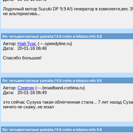
Лодочный мотор Suzuki DF 9.9 AS генератор в комплекте,вес 39
не альтернатива...
Re: четырехтактные yamaha f 9.9 cmhs и tohatsu mfs 9.8
Автор:
Най-Турс
(---.speedyline.ru)
Дата: 20-01-18 06:48
Спасибо большое!
Re: четырехтактные yamaha f 9.9 cmhs и tohatsu mfs 9.8
Автор:
Серегин
(---.broadband.corbina.ru)
Дата: 20-01-18 06:49
это сейчас Сузука такая облегченная стала .. 7 лет назад Суза
ничего не скажу..не юзал
Re: четырехтактные yamaha f 9.9 cmhs и tohatsu mfs 9.8