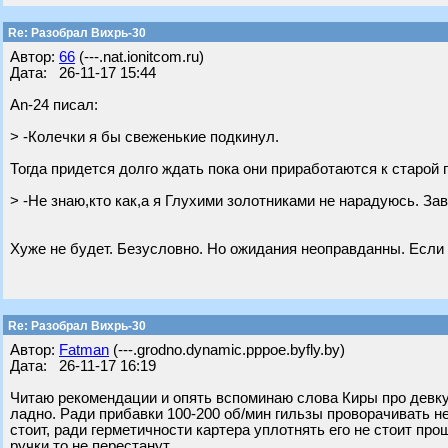
Re: Разобрал Вихрь-30
Автор:
66
(---.nat.ionitcom.ru)
Дата: 26-11-17 15:44
An-24 писал:
> -Колечки я бы свеженькие подкинул.
Тогда придется долго ждать пока они приработаются к старой 
> -Не знаю,кто как,а я Глухими золотниками не нарадуюсь. Зав
Хуже не будет. Безусловно. Но ожидания неоправданны. Если р
Re: Разобрал Вихрь-30
Автор:
Fatman
(---.grodno.dynamic.pppoe.byfly.by)
Дата: 26-11-17 16:19
Читаю рекомендации и опять вспоминаю слова Киры про девку 
ладно. Ради прибавки 100-200 об/мин гильзы проворачивать не
стоит, ради герметичности картера уплотнять его не стоит про
ручки то не перестанут.