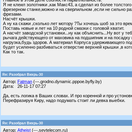
Главное в этом деле соблюсти параллельность.
Я не клеил золотники ,как Макс43, а сделал из более толстого
фрезерном станке,можно и на сверлильном ,если не сильно раз
фрезами.
Насчёт крышки.
А ну ка скажи ,сколько лет мотору ?Ты хочешь шоб за это вре
Поставь новые и лет на 10 родной смазки с головой хватит.
А насчёт заводской установки...ну как объяснить...Ну вот у т
рычага действующего от маховика на подшипник и на посадку 
нагрузка,будь здоров. А материал Корпуса удерживающего по
будет усиленно разбиваться отверстие верхней крышки ,в ко
Как то так.
Re: Разобрал Вихрь-30
Автор:
Fatman
(---.grodno.dynamic.pppoe.byfly.by)
Дата: 26-11-17 07:27
Да, есть логика в Ваших словах. И про коренной и про устонов
Перефразируя Киру, надо подумать стоит ли девка выебки.
Re: Разобрал Вихрь-30
Автор:
Atheist
(---.sevtelecom.ru)