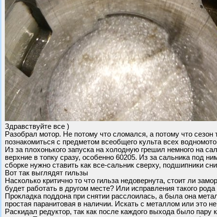
Здравствуйте все )
Разобрал мотор. Не потому что сломался, а потому что сезон
познакомиться с предметом всеобщего культа всех водномотор
Из за плохонького запуска на холодную грешил немного на са
верхние в топку сразу, особенно 60205. Из за сальника под ни
сборке нужно ставить как все-сальник сверху, подшипники сн
Вот так выглядят гильзы
Насколько критично то что гильза недовернута, стоит ли зам
будет работать в другом месте? Или исправления такого рода
Прокладка поддона при снятии расслоилась, а была она метал
простая паранитовая в наличии. Искать с металлом или это не
Раскидал редуктор, так как после каждого выхода было пару 