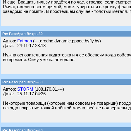
И ещё. Вращать гильзу придётся по час. стрелке, если смотре
Рычаг, ежели совсем прямой, может упираться в кромку фланца
заведомо не помять. В простейшем случае - толстый металл. пр
Re: Разобрал Вихрь-30
Автор:
Fatman
(---.grodno.dynamic.pppoe.byfly.by)
Дата: 24-11-17 23:18
Нужна основательная подготовка и я ее обеспечу когда собер
во времени. Сижу уже на чемодане.
Re: Разобрал Вихрь-30
Автор:
STORM
(188.170.81.---)
Дата: 25-11-17 04:36
Некоторые товарищи (которые нам совсем не товарищи) продол
некогда покрытые тонкой плёнкой масла, всё же подвержены д
Re: Разобрал Вихрь-30