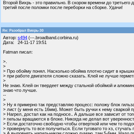
Второй Вихрь - это правильно. В скором времени до третьего д
третий после поломки после переборки на сборке. Удачи!
Re: Разобрал Вихрь-30
Автор:
s494
(---.broadband.corbina.ru)
Дата: 24-11-17 19:51
Fatman писал:
>.
>
> Про обойму понял. Насколько обойма плотно сидит в крышке
> при работе двигателя сложно сказать. Клей не лучше гермет
>
Не знаю. Клей он твердеет между стальной обоймой и алюмини
знаю что лучше.
--
>
> Ну я примерно так представляю процесс: положу блок гильз
> лист (у меня есть 16мм). Может быть ручки к нему сваркой 
> Нагрел, достал как на подносе.. А дальше все зависит от то
> гильзы вращаются в блоке. Никогда не делал вот уверенност
> Если достаточно свободно чтобы отверткой или чем то под
> провернуть то все получиться. Если туговато то хз, стучать 
> А выровнять напильником сложно думаю, там 5-6мм. Надо п