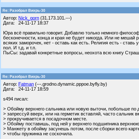
Re: Разобрал Вихрь-30
Автор:
Nick_gorn
(31.173.101.---)
Дата: 24-11-17 18:37
Юра всё правильно говорит. Добавлю только немного философи
бесконечности, конца и края не будет никогда. Или не мешай 
всяких заморочек, нет - оставь как есть. Религия есть - ставь
пол. И т.д. и т.п.
ПыСы: задавай конкретные вопросы, неохота всю книгу Страш
Re: Разобрал Вихрь-30
Автор:
Fatman
(---.grodno.dynamic.pppoe.byfly.by)
Дата: 24-11-17 18:59
s494 писал:
> Обойму верхнего сальника или новую выточи, побольше по 
> запрессуй вверх, или на герметик вставляй, часто сальник в
> прокручивается в посадочном месте.
> Обойму поставишь, под ней у верхнего подшипника верхню
> Манжету в обойму засунешь потом, после сборки всего карт
> чтобы пружинка не соскочила.