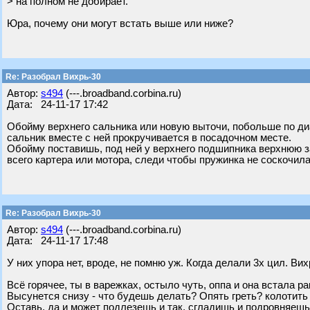
> на полном не добирает.
Юра, почему они могут встать выше или ниже?
Re: Разобрал Вихрь-30
Автор:
s494
(---.broadband.corbina.ru)
Дата: 24-11-17 17:42
Обойму верхнего сальника или новую выточи, побольше по диа
сальник вместе с ней прокручивается в посадочном месте.
Обойму поставишь, под ней у верхнего подшипника верхнюю 
всего картера или мотора, следи чтобы пружинка не соскочила
Re: Разобрал Вихрь-30
Автор:
s494
(---.broadband.corbina.ru)
Дата: 24-11-17 17:48
У них упора нет, вроде, не помню уж. Когда делали 3х цил. В
Всё горячее, ты в варежках, остыло чуть, оппа и она встала ра
Высунется снизу - что будешь делать? Опять греть? колотить 
Оставь, да и может подлезешь и так, сгладишь и подровняеш