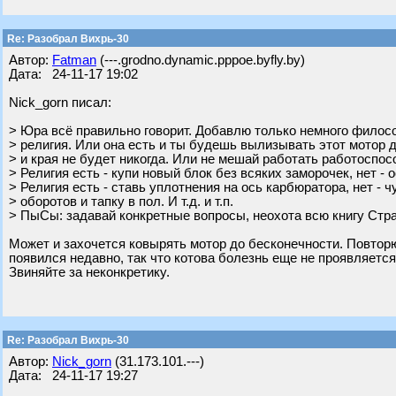
Re: Разобрал Вихрь-30
Автор:
Fatman
(---.grodno.dynamic.pppoe.byfly.by)
Дата: 24-11-17 19:02
Nick_gorn писал:
> Юра всё правильно говорит. Добавлю только немного филосо
> религия. Или она есть и ты будешь вылизывать этот мотор 
> и края не будет никогда. Или не мешай работать работоспо
> Религия есть - купи новый блок без всяких заморочек, нет - о
> Религия есть - ставь уплотнения на ось карбюратора, нет - ч
> оборотов и тапку в пол. И т.д. и т.п.
> ПыСы: задавай конкретные вопросы, неохота всю книгу Стр
Может и захочется ковырять мотор до бесконечности. Повторю
появился недавно, так что котова болезнь еще не проявляется
Звиняйте за неконкретику.
Re: Разобрал Вихрь-30
Автор:
Nick_gorn
(31.173.101.---)
Дата: 24-11-17 19:27