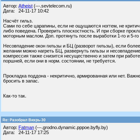
Автор:
Atheist
(---.sevtelecom.ru)
Дата: 24-11-17 10:42
Насчёт гильз.
Сами по себе царапины, если не ощущаются ногтем, не крити
либо поведена. Проверить плоскостность. И при сборке прок
моторным маслом. Доп. протянуть после выработки 1-го и 5-го
Несовпадение окон гильзы и БЦ (разворот гильзы), если более
желании можно нагреть БЦ, развернуть гильзы и несовпадение
компрессия также снизится несущественно и затем при работ
поршней, если они в норм. состоянии, не требуется.
Прокладка поддона - некритично, армированная или нет. Важн
бросить в запас.
Как-то так.
Re: Разобрал Вихрь-30
Автор:
Fatman
(---.grodno.dynamic.pppoe.byfly.by)
Дата: 24-11-17 17:25