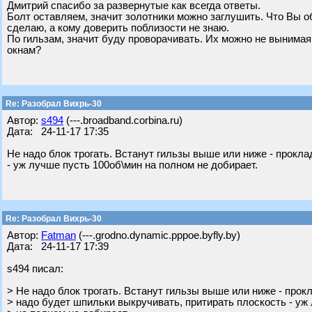
Дмитрий спасибо за развернутые как всегда ответы.
Болт оставляем, значит золотники можно заглушить. Что Вы о
сделаю, а кому доверить поблизости не знаю.
По гильзам, значит буду проворачивать. Их можно не вынимая
окнам?
Re: Разобрал Вихрь-30
Автор:
s494
(---.broadband.corbina.ru)
Дата: 24-11-17 17:35
Не надо блок трогать. Встанут гильзы выше или ниже - прокла
- уж лучше пусть 100об\мин на полном не добирает.
Re: Разобрал Вихрь-30
Автор:
Fatman
(---.grodno.dynamic.pppoe.byfly.by)
Дата: 24-11-17 17:39
s494 писал:
> Не надо блок трогать. Встанут гильзы выше или ниже - прок
> надо будет шпильки выкручивать, притирать плоскость - уж