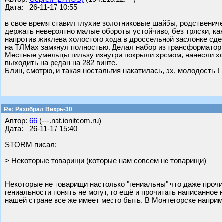
Дата: 26-11-17 10:55
в свое время ставил глухие золотниковые шайбы, родственич
держать невероятно малые обороты устойчиво, без тряски, ка
напротив жиклева холостого хода в дроссельной заслонке сд
на ТЛМах замкнул полностью. Делал набор из трансформатор
Местные умельцы гильзу изнутри покрыли хромом, нанесли хо
выходить на редан на 282 винте.
Блин, смотрю, и такая ностальгия накатилась, эх, молодость !
Re: Разобрал Вихрь-30
Автор:
66
(---.nat.ionitcom.ru)
Дата: 26-11-17 15:40
STORM писал:
> Некоторые товарищи (которые нам совсем не товарищи)
Некоторые не товарищи настолько "гениальны" что даже прочит
гениальности понять не могут, то ещё и прочитать написанно
нашей стране все же имеет место быть. В Мончегорске наприм