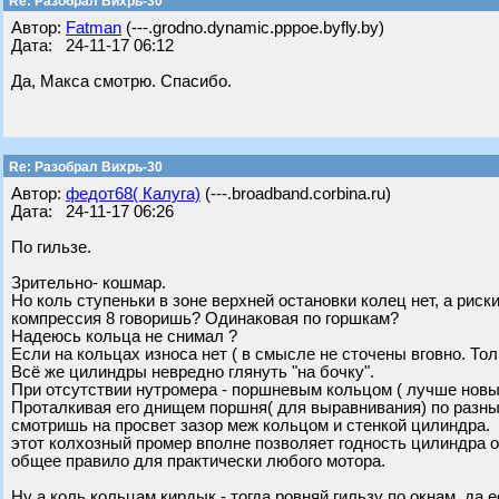
Re: Разобрал Вихрь-30
Автор:
Fatman
(---.grodno.dynamic.pppoe.byfly.by)
Дата: 24-11-17 06:12
Да, Макса смотрю. Спасибо.
Re: Разобрал Вихрь-30
Автор:
федот68( Калуга)
(---.broadband.corbina.ru)
Дата: 24-11-17 06:26
По гильзе.
Зрительно- кошмар.
Но коль ступеньки в зоне верхней остановки колец нет, а риск
компрессия 8 говоришь? Одинаковая по горшкам?
Надеюсь кольца не снимал ?
Если на кольцах износа нет ( в смысле не сточены вговно. Тол
Всё же цилиндры невредно глянуть "на бочку".
При отсутствии нутромера - поршневым кольцом ( лучше новы
Проталкивая его днищем поршня( для выравнивания) по разны
смотришь на просвет зазор меж кольцом и стенкой цилиндра.
этот колхозный промер вполне позволяет годность цилиндра о
общее правило для практически любого мотора.
Ну а коль кольцам кирдык - тогда ровняй гильзу по окнам, да 