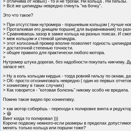
> отличима от новых) - то и не трогай. Ни кольца . Ни гильзы.
> Всё же цилиндры невредно глянуть "на бочку".
Это что такое?
> При отсутствии нутромера - поршневым кольцом ( лучше но
> Проталкивая его днищем поршня( для выравнивания) по раз
> Сравниваешь зазор в замке кольца на разных поясах. И смо
> меж кольцом и стенкой цилиндра.
> этот колхозный промер вполне позволяет годность цилиндра
> достаточной степенью точности.
> общее правило для практически любого мотора.
>
Нутромер штука дорогая, без надобности покупать никчему. Д
запасе нет.
> Ну а коль кольцам кирдык - тогда ровняй гильзу по окнам, д
> ОК- просто отхонинговать невредно ( один из первых отчето
> хонинговку в таких случаях)
> Как говорится - "котовая болезнь" никому особо не вредила.
Помню такое видео про хонинговку.
> как мотор соберёшь - переходи к полировке винта и редуктор
> 😆
Винт когда то полировал )))
Короче подвожу немного-если размеры в пределах допустимого 
менять только кольца или поршни тоже?