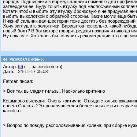
поряде. Подшипники в норме, сальники поменяю для профилак
затвердевшее. Буду точить втулку под маслосъемный колпаче
Кстати чтобы выбить эту втулку бронзовую я не придумал нич
выбить выколоткой с обратной стороны. Какие могли еще быт
Нижний сальник вал-шестерни тоже достать без повреждений 
Хочу заглушить золотники. Вариантов несколько, какой нибуд
новый болт? В ботмоторс говорят редкая позиция и никогда ими
Ну пока все. Хотелось бы получить рекомендации что еще мож
Re: Разобрал Вихрь-30
Автор:
66
(---.nat.ionitcom.ru)
Дата: 24-11-17 05:08
Fatman писал:
> Вот так выглядят гильзы. Насколько критично
Кошмарно выглядит. Очень критично. Откуда столько ржавчин
своего Салюта-2Э провалявшегося более пяти летки в сарае 
какой то.
> Вопрос по поводу располовинивания колена: при сборке нуж