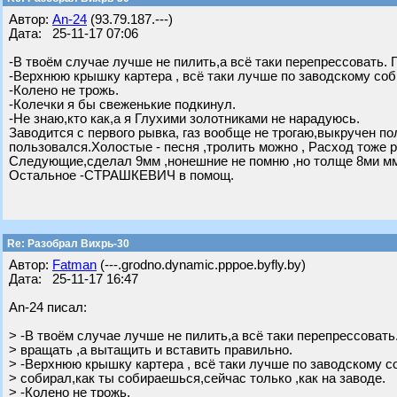
Автор:
An-24
(93.79.187.---)
Дата: 25-11-17 07:06
-В твоём случае лучше не пилить,а всё таки перепрессовать. 
-Верхнюю крышку картера , всё таки лучше по заводскому соб
-Колено не трожь.
-Колечки я бы свеженькие подкинул.
-Не знаю,кто как,а я Глухими золотниками не нарадуюсь.
Заводится с первого рывка, газ вообще не трогаю,выкручен пол
пользовался.Холостые - песня ,тролить можно , Расход тоже
Следующие,сделал 9мм ,нонешние не помню ,но толще 8ми м
Остальное -СТРАШКЕВИЧ в помощ.
Re: Разобрал Вихрь-30
Автор:
Fatman
(---.grodno.dynamic.pppoe.byfly.by)
Дата: 25-11-17 16:47
An-24 писал:
> -В твоём случае лучше не пилить,а всё таки перепрессовать
> вращать ,а вытащить и вставить правильно.
> -Верхнюю крышку картера , всё таки лучше по заводскому с
> собирал,как ты собираешься,сейчас только ,как на заводе.
> -Колено не трожь.