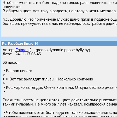
Чтобы поменять этот болт надо не только располовинить, но и
получится.
В общем в цвет. мет. такую радость, на вторую жизнь металл
п.с. Добавлю что применение глухих шайб грязи в поддоне ощу
большого преимущества в них не наблюдалось, "работа ради 
Re: Разобрал Вихрь-30
Автор:
Fatman
(---.grodno.dynamic.pppoe.byfly.by)
Дата: 24-11-17 05:45
66 писал:
> Fatman писал:
>
> > Вот так выглядят гильзы. Насколько критично
>
> Кошмарно выглядит. Очень критично. Откуда столько ржавч
>
Риски эти ногтем не цепляются, цвет действительно рыжевытый
такими гильзами. Не много за 7 лет накатал. Компрессия сейч
> Чтобы поменять этот болт надо не только располовинить, но
> кривошип, а спресовать его обратно в тисках+кувалда не по