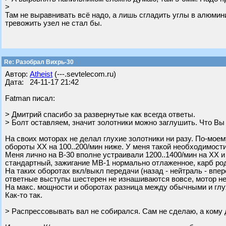
>
Там не выравнивать всё надо, а лишь сгладить углы в алюмини
тревожить узел не стал бы.
Re: Разобрал Вихрь-30
Автор:
Atheist
(---.sevtelecom.ru)
Дата: 24-11-17 21:42
Fatman писал:
> Дмитрий спасибо за развернутые как всегда ответы.
> Болт оставляем, значит золотники можно заглушить. Что Вы
На своих моторах не делал глухие золотники ни разу. По-мое
обороты ХХ на 100..200/мин ниже. У меня такой необходимост
Меня лично на В-30 вполне устраивали 1200..1400/мин на ХХ и
стандартный, зажигание МВ-1 нормально отлаженное, карб ро
На таких оборотах вкл/выкл передачи (назад - нейтраль - впер
ответные выступы шестерен не изнашиваются вовсе, мотор не 
На макс. мощности и оборотах разница между обычными и глу
Как-то так.
> Распрессовывать вал не собирался. Сам не сделаю, а кому 