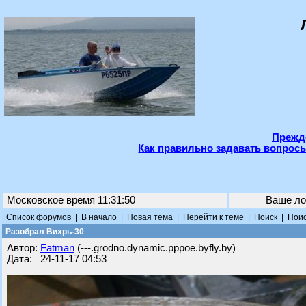
Прежде
Как правильно задавать вопросы
Московское время 11:31:50
Ваше ло
Список форумов
|
В начало
|
Новая тема
|
Перейти к теме
|
Поиск
|
Поис
Разобрал Вихрь-30
Автор:
Fatman
(---.grodno.dynamic.pppoe.byfly.by)
Дата: 24-11-17 04:53