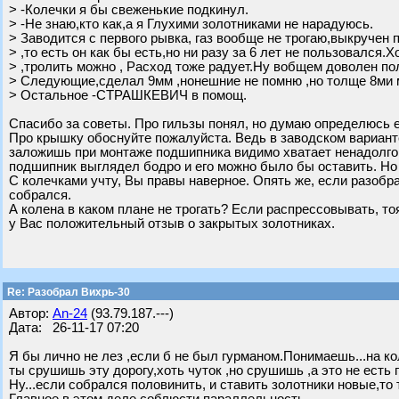
> -Колечки я бы свеженькие подкинул.
> -Не знаю,кто как,а я Глухими золотниками не нарадуюсь.
> Заводится с первого рывка, газ вообще не трогаю,выкручен
> ,то есть он как бы есть,но ни разу за 6 лет не пользовался.
> ,тролить можно , Расход тоже радует.Ну вобщем доволен по
> Следующие,сделал 9мм ,нонешние не помню ,но толще 8ми 
> Остальное -СТРАШКЕВИЧ в помощ.
Спасибо за советы. Про гильзы понял, но думаю определюсь е
Про крышку обоснуйте пожалуйста. Ведь в заводском варианте
заложишь при монтаже подшипника видимо хватает ненадолго
подшипник выглядел бодро и его можно было бы оставить. Но
С колечками учту, Вы правы наверное. Опять же, если разобр
собрался.
А колена в каком плане не трогать? Если распрессовывать, то
у Вас положительный отзыв о закрытых золотниках.
Re: Разобрал Вихрь-30
Автор:
An-24
(93.79.187.---)
Дата: 26-11-17 07:20
Я бы лично не лез ,если б не был гурманом.Понимаешь...на кол
ты срушишь эту дорогу,хоть чуток ,но срушишь ,а это не есть г
Ну...если собрался половинить, и ставить золотники новые,то 