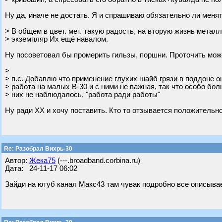
Ну да, иначе не достать. Я и спрашиваю обязательно ли менят
> В общем в цвет. мет. такую радость, на вторую жизнь метал
> экземпляр Их ещё навалом.
Ну посоветовал бы промерить гильзы, поршни. Проточить может
>
> п.с. Добавлю что применение глухих шайб грязи в поддоне о
> работа на малых В-30 и с ними не важная, так что особо бо
> них не наблюдалось, "работа ради работы"
Ну ради ХХ и хочу поставить. Кто то отзывается положительно
Re: Разобрал Вихрь-30
Автор:
Жека75
(---.broadband.corbina.ru)
Дата: 24-11-17 06:02
Зайди на ютуб канал Макс43 там чувак подробно все описывае