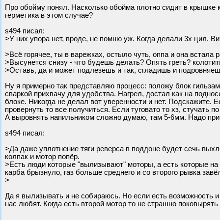
Про обойму понял. Насколько обойма плотно сидит в крышке к
герметика в этом случае?
s494 писал:
>У них упора нет, вроде, не помню уж. Когда делали 3х цил. 
>Всё горячее, ты в варежках, остыло чуть, оппа и она встала 
>Высунется снизу - что будешь делать? Опять греть? колотить
>Оставь, да и может подлезешь и так, сгладишь и подровняе
Ну я примерно так представляю процесс: положу блок гильзами
сваркой прихвачу для удобства. Нагрел, достал как на поднос
блоке. Никогда не делал вот уверенности и нет. Подскажите.
провернуть то все получиться. Если туговато то хз, стучать по
А выровнять напильником сложно думаю, там 5-6мм. Надо при
s494 писал:
>Да даже уплотнение тяги реверса в поддоне будет сечь выхл
колпак и мотор попёр.
>Есть люди которые "вылизывают" моторы, а есть которые на 
карба брызнуло, газ больше среднего и со второго рывка завё
>
Да я вылизывать и не собираюсь. Но если есть возможность и 
нас любят. Когда есть второй мотор то не страшно поковырять 