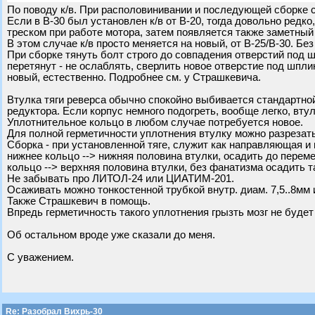
По поводу к/в. При располовинивании и последующей сборке с
Если в В-30 был установлен к/в от В-20, тогда довольно редк
треском при работе мотора, затем появляется также заметный 
В этом случае к/в просто меняется на новый, от В-25/В-30. Бе
При сборке тянуть болт строго до совпадения отверстий под шп
перетянут - не ослаблять, сверлить новое отверстие под шпли
новый, естественно. Подробнее см. у Страшкевича.
Втулка тяги реверса обычно спокойно выбивается стандартной
редуктора. Если корпус немного подогреть, вообще легко, вту
Уплотнительное кольцо в любом случае потребуется новое.
Для полной герметичности уплотнения втулку можно разрезать
Сборка - при установленной тяге, служит как направляющая 
нижнее кольцо --> нижняя половина втулки, осадить до перем
кольцо --> верхняя половина втулки, без фанатизма осадить т
Не забывать про ЛИТОЛ-24 или ЦИАТИМ-201.
Осаживать можно тонкостенной трубкой внутр. диам. 7,5..8мм 
Также Страшкевич в помощь.
Впредь герметичность такого уплотнения грызть мозг не будет
Об остальном вроде уже сказали до меня.
С уважением.
Re: Разобрал Вихрь-30