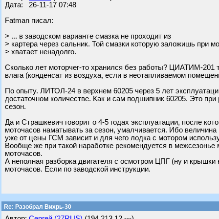
Дата: 26-11-17 07:48
Fatman писал:
> ... в заводском варианте смазка не проходит из
> картера через сальник. Той смазки которую заложишь при 
> хватает ненадолго.
Сколько лет моторчег-то хранился без работы? ЦИАТИМ-201 там
влага (конденсат из воздуха, если в неотапливаемом помещени
По опыту. ЛИТОЛ-24 в верхнем 60205 через 5 лет эксплуатации
достаточном количестве. Как и сам подшипник 60205. Это при 
сезон.
Да и Страшкевич говорит о 4-5 годах эксплуатации, после кот
моточасов наматывать за сезон, умалчивается. Ибо величина 
уже от цены ГСМ зависит и для чего лодка с мотором использ
Вообще же при такой наработке рекомендуется в межсезонье 
моточасов.
А неполная разборка двигателя с осмотром ЦПГ (ну и крышки 
моточасов. Если по заводской инструкции.
Re: Разобрал Вихрь-30
Автор:
Сергей (27RUS)
(194.213.12.---)