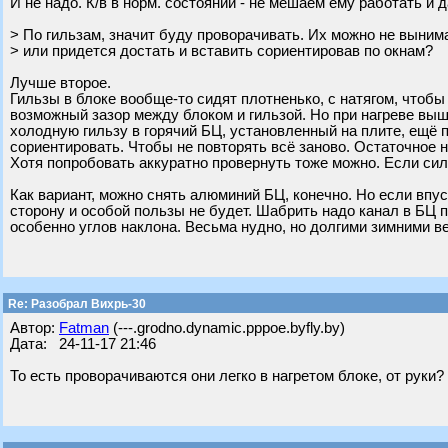
И не надо. К/в в норм. состоянии - не мешаем ему работать и 
> По гильзам, значит буду проворачивать. Их можно не выним
> или придется достать и вставить сориентировав по окнам?
Лучше второе.
Гильзы в блоке вообще-то сидят плотненько, с натягом, чтоб
возможный зазор между блоком и гильзой. Но при нагреве выш
холодную гильзу в горячий БЦ, установленный на плите, ещё п
сориентировать. Чтобы не повторять всё заново. Остаточное 
Хотя попробовать аккуратно провернуть тоже можно. Если сил
Как вариант, можно снять алюминий БЦ, конечно. Но если впус
сторону и особой пользы не будет. Шабрить надо канал в БЦ п
особенно углов наклона. Весьма нудно, но долгими зимними в
Re: Разобрал Вихрь-30
Автор:
Fatman
(---.grodno.dynamic.pppoe.byfly.by)
Дата: 24-11-17 21:46
То есть проворачиваются они легко в нагретом блоке, от руки?