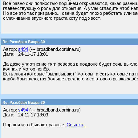
Всё равно они полностью поршнем открываются, какая разница
главенствующую роль для открытия. А углы сгладить чтоб на
Но всё это так призрачно... свеча будет плохо работать или 
сглаживание впускного тракта коту под хвост.
Re: Разобрал Вихрь-30
Автор:
s494
(---.broadband.corbina.ru)
Дата: 24-11-17 18:01
Да даже уплотнение тяги реверса в поддоне будет сечь выхло
колпак и мотор попёр.
Есть люди которые "вылизывают" моторы, а есть которые на ни
карба брызнуло, газ больше среднего и со второго рывка завё
Re: Разобрал Вихрь-30
Автор:
s494
(---.broadband.corbina.ru)
Дата: 24-11-17 18:03
Поршня и то бывают разные.
Ссылка.