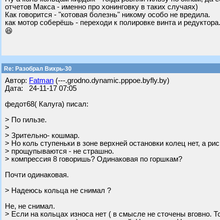
отчетов Макса - именно про хонинговку в таких случаях)
Как говорится - "котовая болезнь" никому особо не вредила.
как мотор соберёшь - переходи к полировке винта и редуктора.
😆
Re: Разобрал Вихрь-30
Автор:
Fatman
(---.grodno.dynamic.pppoe.byfly.by)
Дата: 24-11-17 07:05
федот68( Калуга) писал:
> По гильзе.
>
> Зрительно- кошмар.
> Но коль ступеньки в зоне верхней остановки колец нет, а рис
> прощупываются - не страшно.
> компрессия 8 говоришь? Одинаковая по горшкам?
Почти одинаковая.
> Надеюсь кольца не снимал ?
Не, не снимал.
> Если на кольцах износа нет ( в смысле не сточены вговно. 