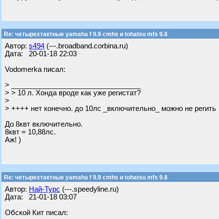
Re: четырехтактные yamaha f 9.9 cmhs и tohatsu mfs 9.8
Автор:
s494
(---.broadband.corbina.ru)
Дата: 20-01-18 22:03
Vodomerka писал:
> _________________________________
> > 10 л. Хонда вроде как уже регистат?
>
> ++++ нет конечно. до 10лс _включительно_ можно не регить
До 8квт включительно.
8квт = 10,88лс.
Аж! )
Re: четырехтактные yamaha f 9.9 cmhs и tohatsu mfs 9.8
Автор:
Най-Турс
(---.speedyline.ru)
Дата: 21-01-18 03:07
Обской Кит писал: