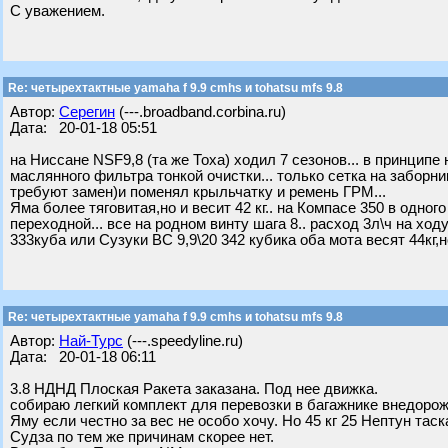
С уважением.
Re: четырехтактные yamaha f 9.9 cmhs и tohatsu mfs 9.8
Автор:
Серегин
(---.broadband.corbina.ru)
Дата: 20-01-18 05:51
на Ниссане NSF9,8 (та же Тоха) ходил 7 сезонов... в принципе 
маслянного фильтра тонкой очистки... только сетка на заборник
требуют замен)и поменял крыльчатку и ремень ГРМ...
Яма более тяговитая,но и весит 42 кг.. на Компасе 350 в одног
переходной... все на родном винту шага 8.. расход 3л\ч на ход
333куба или Сузуки ВС 9,9\20 342 кубика оба мота весят 44кг,но 
Re: четырехтактные yamaha f 9.9 cmhs и tohatsu mfs 9.8
Автор:
Най-Турс
(---.speedyline.ru)
Дата: 20-01-18 06:11
3.8 НДНД Плоская Ракета заказана. Под нее движка.
собираю легкий комплект для перевозки в багажнике внедорож
Яму если честно за вес не особо хочу. Но 45 кг 25 Нептун таск
Судза по тем же причинам скорее нет.