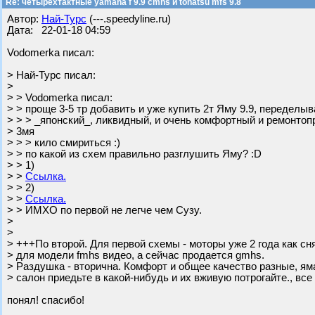
Re: четырехтактные yamaha f 9.9 cmhs и tohatsu mfs 9.8
Автор:
Най-Турс
(---.speedyline.ru)
Дата: 22-01-18 04:59
Vodomerka писал:
> Най-Турс писал:
>
> > Vodomerka писал:
> > проще 3-5 тр добавить и уже купить 2т Яму 9.9, переделы
> > > _японский_, ликвидный, и очень комфортный и ремонтоп
> 3мя
> > > кило смириться :)
> > по какой из схем правильно разглушить Яму? :D
> > 1)
> >
Ссылка.
> > 2)
> >
Ссылка.
> > ИМХО по первой не легче чем Сузу.
>
>
> +++По второй. Для первой схемы - моторы уже 2 года как сн
> для модели fmhs видео, а сейчас продается gmhs.
> Раздушка - вторична. Комфорт и общее качество разные, ям
> салон приедьте в какой-нибудь и их вживую потрогайте., все
понял! спасибо!