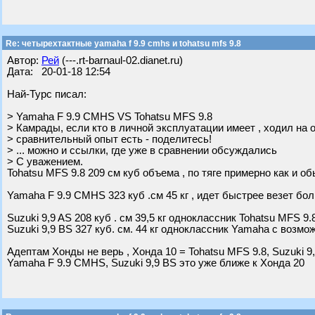
Re: четырехтактные yamaha f 9.9 cmhs и tohatsu mfs 9.8
Автор:
Рей
(---.rt-barnaul-02.dianet.ru)
Дата: 20-01-18 12:54
Най-Турс писал:
> Yamaha F 9.9 CMHS VS Tohatsu MFS 9.8
> Камрады, если кто в личной эксплуатации имеет , ходил на 
> сравнительный опыт есть - поделитесь!
> ... можно и ссылки, где уже в сравнении обсуждались
> С уважением.
Tohatsu MFS 9.8 209 см куб объема , по тяге примерно как и о
Yamaha F 9.9 CMHS 323 куб .см 45 кг , идет быстрее везет бо
Suzuki 9,9 AS 208 куб . см 39,5 кг одноклассник Tohatsu MFS 9.
Suzuki 9,9 BS 327 куб. см. 44 кг одноклассник Yamaha с возмо
Адептам Хонды не верь , Хонда 10 = Tohatsu MFS 9.8, Suzuki 9
Yamaha F 9.9 CMHS, Suzuki 9,9 BS это уже ближе к Хонда 20