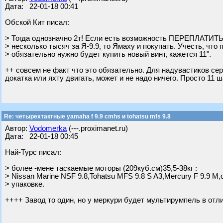
Дата: 22-01-18 00:41
Обской Кит писал:
> Тогда однозначно 2т! Если есть возможность ПЕРЕПЛАТИТЬ
> несколько тысяч за Я-9.9, то Ямаху и покупать. Учесть, что
> обязательно нужно будет купить новый винт, кажется 11".
++ совсем не факт что это обязательно. Для надувастиков серд
докатка или яхту двигать, может и не надо ничего. Просто 11
Re: четырехтактные yamaha f 9.9 cmhs и tohatsu mfs 9.8
Автор:
Vodomerka
(---.proximanet.ru)
Дата: 22-01-18 00:45
Най-Турс писал:
> более -мене таскаемые моторы (209куб.см)35,5-38кг :
> Nissan Marine NSF 9.8,Tohatsu MFS 9.8 S A3,Mercury F 9.9 M,
> упаковке.
++++ Завод то один, но у меркури будет мультирумпель в отли