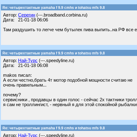
Re: четырехтактные yamaha f 9.9 cmhs и tohatsu mfs 9.8
Автор:
Серегин
(---.broadband.corbina.ru)
Дата: 21-01-18 06:06
Там раздушить то легче чем бутылек пива выпить..на РФ все е
Re: четырехтактные yamaha f 9.9 cmhs и tohatsu mfs 9.8
Автор:
Най-Турс
(---.speedyline.ru)
Дата: 21-01-18 06:08
makos писал:
А если честно,брать 4т мотор подобной мощности считаю не
очень правильным...
почему?
сервисники , продавцы в один голос - сейчас 2х тактники тролл
я сам не троллингист, - нервный я для этой спокойной рыбалки,
Re: четырехтактные yamaha f 9.9 cmhs и tohatsu mfs 9.8
Автор:
Най-Турс
(---.speedyline.ru)