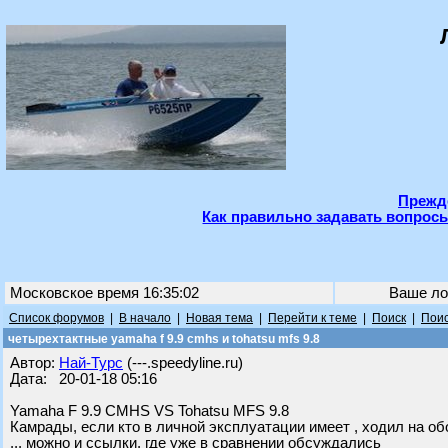
Прежде
Как правильно задавать вопросы
Московское время 16:35:02
Ваше ло
Список форумов
|
В начало
|
Новая тема
|
Перейти к теме
|
Поиск
|
Поис
четырехтактные yamaha f 9.9 cmhs и tohatsu mfs 9.8
Автор:
Най-Турс
(---.speedyline.ru)
Дата: 20-01-18 05:16
Yamaha F 9.9 CMHS VS Tohatsu MFS 9.8
Камрады, если кто в личной эксплуатации имеет , ходил на об
... можно и ссылки, где уже в сравнении обсуждались