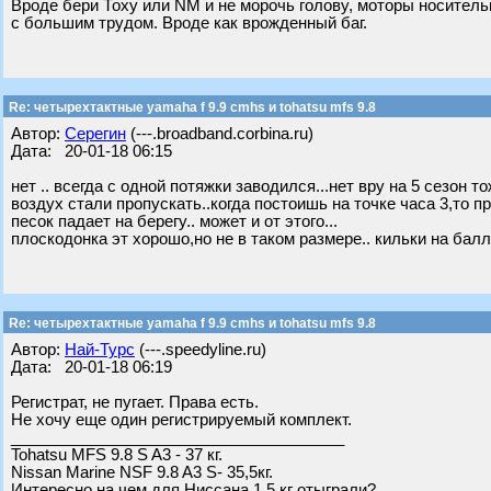
Вроде бери Тоху или NM и не морочь голову, моторы носительн
с большим трудом. Вроде как врожденный баг.
Re: четырехтактные yamaha f 9.9 cmhs и tohatsu mfs 9.8
Автор:
Серегин
(---.broadband.corbina.ru)
Дата: 20-01-18 06:15
нет .. всегда с одной потяжки заводился...нет вру на 5 сезон 
воздух стали пропускать..когда постоишь на точке часа 3,то п
песок падает на берегу.. может и от этого...
плоскодонка эт хорошо,но не в таком размере.. кильки на балл
Re: четырехтактные yamaha f 9.9 cmhs и tohatsu mfs 9.8
Автор:
Най-Турс
(---.speedyline.ru)
Дата: 20-01-18 06:19
Регистрат, не пугает. Права есть.
Не хочу еще один регистрируемый комплект.
______________________________________
Tohatsu MFS 9.8 S A3 - 37 кг.
Nissan Marine NSF 9.8 A3 S- 35,5кг.
Интересно на чем для Ниссана 1,5 кг отыграли?