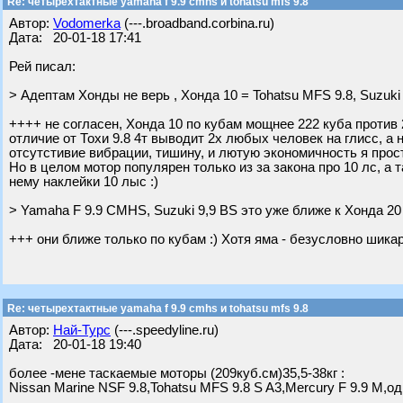
Re: четырехтактные yamaha f 9.9 cmhs и tohatsu mfs 9.8
Автор:
Vodomerka
(---.broadband.corbina.ru)
Дата: 20-01-18 17:41
Рей писал:
> Адептам Хонды не верь , Хонда 10 = Tohatsu MFS 9.8, Suzuki
++++ не согласен, Хонда 10 по кубам мощнее 222 куба против 20
отличие от Тохи 9.8 4т выводит 2х любых человек на глисс, а 
отсутстивие вибрации, тишину, и лютую экономичность я прост
Но в целом мотор популярен только из за закона про 10 лс, а 
нему наклейки 10 лыс :)
> Yamaha F 9.9 CMHS, Suzuki 9,9 BS это уже ближе к Хонда 20
+++ они ближе только по кубам :) Хотя яма - безусловно шик
Re: четырехтактные yamaha f 9.9 cmhs и tohatsu mfs 9.8
Автор:
Най-Турс
(---.speedyline.ru)
Дата: 20-01-18 19:40
более -мене таскаемые моторы (209куб.см)35,5-38кг :
Nissan Marine NSF 9.8,Tohatsu MFS 9.8 S A3,Mercury F 9.9 M,од