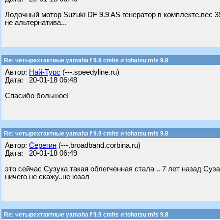
Лодочный мотор Suzuki DF 9.9 AS генератор в комплекте,вес 39
не альтернатива...
Re: четырехтактные yamaha f 9.9 cmhs и tohatsu mfs 9.8
Автор:
Най-Турс
(---.speedyline.ru)
Дата: 20-01-18 06:48
Спасибо большое!
Re: четырехтактные yamaha f 9.9 cmhs и tohatsu mfs 9.8
Автор:
Серегин
(---.broadband.corbina.ru)
Дата: 20-01-18 06:49
это сейчас Сузука такая облегченная стала .. 7 лет назад Суза
ничего не скажу..не юзал
Re: четырехтактные yamaha f 9.9 cmhs и tohatsu mfs 9.8