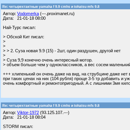
Re: четырехтактные yamaha f 9.9 cmhs и tohatsu mfs 9.8
Автор:
Vodomerka
(---.proximanet.ru)
Дата: 21-01-18 08:00
Най-Турс писал:
> Обской Кит писал:
>
>
> > 2. Суза новая 9.9 (15) - 2шт, один раздушен, другой нет
>
> Суза 9,9 конечно очень интересный мотор.
> объем больше чем у одноклассников, а вес сосем маленький 
+++ хлипенький он очень даже на вид, на струбцине даже нет
при таких ценах на них (104 рубля) проще 3-5 тр добавить и у
очень комфортный и ремонтопригодный. А с лишними 3мя кило
Re: четырехтактные yamaha f 9.9 cmhs и tohatsu mfs 9.8
Автор:
Viktor-1972
(93.125.107.---)
Дата: 21-01-18 08:04
STORM писал: