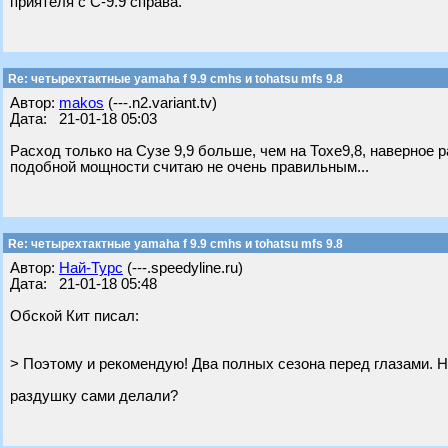
приятеля с С-9.9 справа.
Re: четырехтактные yamaha f 9.9 cmhs и tohatsu mfs 9.8
Автор:
makos
(---.n2.variant.tv)
Дата: 21-01-18 05:03
Расход только на Сузе 9,9 больше, чем на Тохе9,8, наверное р
подобной мощности считаю не очень правильным...
Re: четырехтактные yamaha f 9.9 cmhs и tohatsu mfs 9.8
Автор:
Най-Турс
(---.speedyline.ru)
Дата: 21-01-18 05:48
Обской Кит писал:
> Поэтому и рекомендую! Два полных сезона перед глазами. Н
раздушку сами делали?