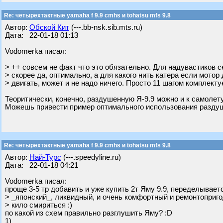
Re: четырехтактные yamaha f 9.9 cmhs и tohatsu mfs 9.8
Автор:
Обской Кит
(---.bb-nsk.sib.mts.ru)
Дата: 22-01-18 01:13
Vodomerka писал:
> ++ совсем не факт что это обязательно. Для надувастиков с
> скорее да, оптимально, а для какого нить катера если мотор
> двигать, может и не надо ничего. Просто 11 шагом комплект
Теоритически, конечно, раздушенную Я-9.9 можно и к самолету
Можешь привести пример оптимального использования раздуше
Re: четырехтактные yamaha f 9.9 cmhs и tohatsu mfs 9.8
Автор:
Най-Турс
(---.speedyline.ru)
Дата: 22-01-18 04:21
Vodomerka писал:
проще 3-5 тр добавить и уже купить 2т Яму 9.9, переделывает
> _японский_, ликвидный, и очень комфортный и ремонтоприг
> кило смириться :)
по какой из схем правильно разглушить Яму? :D
1)