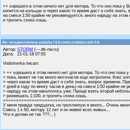
++ хорошего в этом ничего нет для мотора. То что оно пока у 
копится на кольцах и через какое то время даст о себе знать,
на смеси 1:50 крайне не рекомендуется, много народу на этом
и тролить скока хошь.
Re: четырехтактные yamaha f 9.9 cmhs и tohatsu mfs 9.8
Автор:
STORM
(---.ttk-nw.ru)
Дата: 21-01-18 07:55
Vodomerka писал:
> ++ хорошего в этом ничего нет для мотора. То что оно пока у
> пока, может не так много моточасов еще натролили. Кокс коп
> через какое то время даст о себе знать, вопрос времени. Пр
> дней в году по многу часов в день) на смеси 1:50 крайне не 
> народу на этом накололось уже. Проще взять второй небольш
> размешать 1:100, и тролить скока хошь.
================================================
У меня правда тридцатка, но троллингую я много... Очень много
Смесь 1 к 50, мотору 12 лет и он живее всех живых...
Что я делаю не так ???... )