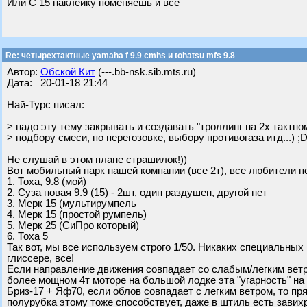
Или С 15 наклейку поменяешь и все
Re: четырехтактные yamaha f 9.9 cmhs и tohatsu mfs 9.8
Автор:
Обской Кит
(---.bb-nsk.sib.mts.ru)
Дата: 20-01-18 21:44
Най-Турс писал:
> надо эту тему закрывать и создавать "троллинг на 2х тактно
> подбору смеси, по перегозовке, выбору противогаза итд...) ;
Не слушай в этом плане страшилок!))
Вот мобильный парк нашей компании (все 2т), все любители пот
1. Тоха, 9.8 (мой)
2. Суза новая 9.9 (15) - 2шт, один раздушен, другой нет
3. Мерк 15 (мультирумпель
4. Мерк 15 (простой румпель)
5. Мерк 25 (СиПро который)
6. Тоха 5
Так вот, мы все используем строго 1/50. Никаких специальных
глиссере, все!
Если направление движения совпадает со слабым/легким ветром,
более мощном 4т моторе на большой лодке эта "угарность" н
Бриз-17 + Яф70, если облов совпадает с легким ветром, то пря
полурубка этому тоже способствует, даже в штиль есть зави