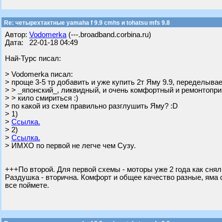
Re: четырехтактные yamaha f 9.9 cmhs и tohatsu mfs 9.8
Автор:
Vodomerka
(---.broadband.corbina.ru)
Дата: 22-01-18 04:49
Най-Турс писал:
> Vodomerka писал:
> проще 3-5 тр добавить и уже купить 2т Яму 9.9, переделыва
> > _японский_, ликвидный, и очень комфортный и ремонтопр
> > кило смириться :)
> по какой из схем правильно разглушить Яму? :D
> 1)
>
Ссылка.
> 2)
>
Ссылка.
> ИМХО по первой не легче чем Сузу.
+++По второй. Для первой схемы - моторы уже 2 года как снял
Раздушка - вторична. Комфорт и общее качество разные, яма с
все поймете.