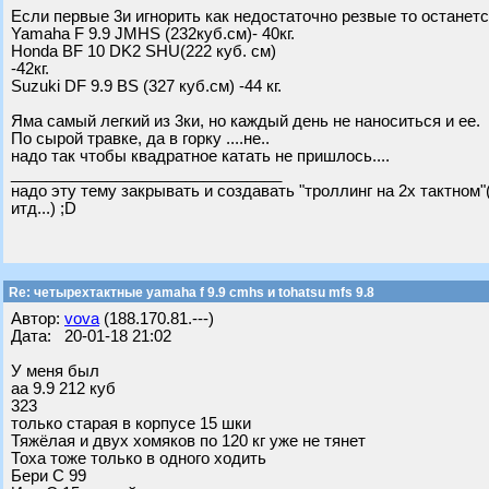
Если первые 3и игнорить как недостаточно резвые то останетс
Yamaha F 9.9 JMHS (232куб.см)- 40кг.
Honda BF 10 DK2 SHU(222 куб. см)
-42кг.
Suzuki DF 9.9 BS (327 куб.см) -44 кг.
Яма самый легкий из 3ки, но каждый день не наноситься и ее.
По сырой травке, да в горку ....не..
надо так чтобы квадратное катать не пришлось....
_______________________________
надо эту тему закрывать и создавать "троллинг на 2х тактном
итд...) ;D
Re: четырехтактные yamaha f 9.9 cmhs и tohatsu mfs 9.8
Автор:
vova
(188.170.81.---)
Дата: 20-01-18 21:02
У меня был
аа 9.9 212 куб
323
только старая в корпусе 15 шки
Тяжёлая и двух хомяков по 120 кг уже не тянет
Тоха тоже только в одного ходить
Бери С 99