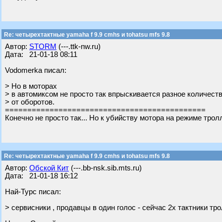
Re: четырехтактные yamaha f 9.9 cmhs и tohatsu mfs 9.8
Автор:
STORM
(---.ttk-nw.ru)
Дата: 21-01-18 08:11
Vodomerka писал:
> Но в моторах
> в автомиксом не просто так впрыскивается разное количест
> от оборотов.
=============================================
Конечно не просто так... Но к убийству мотора на режиме трол
Re: четырехтактные yamaha f 9.9 cmhs и tohatsu mfs 9.8
Автор:
Обской Кит
(---.bb-nsk.sib.mts.ru)
Дата: 21-01-18 16:12
Най-Турс писал:
> сервисники , продавцы в один голос - сейчас 2х тактники тро