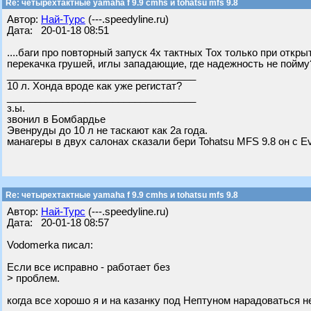
Re: четырехтактные yamaha f 9.9 cmhs и tohatsu mfs 9.8
Автор:
Най-Турс
(---.speedyline.ru)
Дата: 20-01-18 08:51
....баги про повторный запуск 4х тактных Тох только при откр
перекачка грушей, иглы западающие, где надежность не пойму
__________________________________
10 л. Хонда вроде как уже регистат?
__________________________________
з.ы.
звонил в Бомбардье
Эвенруды до 10 л не таскают как 2а года.
манагеры в двух салонах сказали бери Tohatsu MFS 9.8 он с Evi
Re: четырехтактные yamaha f 9.9 cmhs и tohatsu mfs 9.8
Автор:
Най-Турс
(---.speedyline.ru)
Дата: 20-01-18 08:57
Vodomerka писал:
Если все исправно - работает без
> проблем.
когда все хорошо я и на казанку под Нептуном нарадоваться не