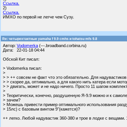
Ссылка.
2)
Ссылка.
ИМХО по первой не легче чем Сузу.
Re: четырехтактные yamaha f 9.9 cmhs и tohatsu mfs 9.8
Автор:
Vodomerka
(---.broadband.corbina.ru)
Дата: 22-01-18 04:44
Обской Кит писал:
> Vodomerka писал:
>
> > ++ совсем не факт что это обязательно. Для надувастиков
> > скорее да, оптимально, а для какого нить катера если мото
> > двигать, может и не надо ничего. Просто 11 шагом компле
>
> Теоритически, конечно, раздушенную Я-9.9 можно и к самоле
> зачем?
> Можешь привести пример оптимального использования разду
> 15лс) с базовым винтом 9"(кажется)?
++ легко. Любой надувастик 360-380 и трое в лодке с вещами. 