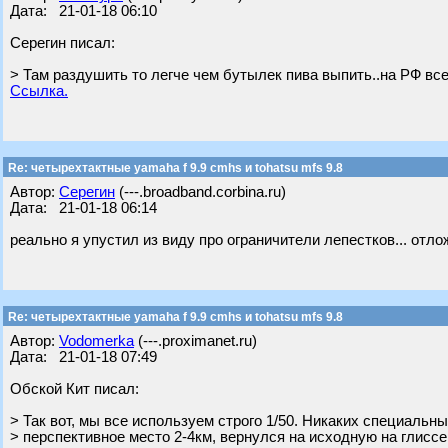
Дата: 21-01-18 06:10
Серегин писал:
> Там раздушить то легче чем бутылек пива выпить..на РФ все
Ссылка.
Re: четырехтактные yamaha f 9.9 cmhs и tohatsu mfs 9.8
Автор:
Серегин
(---.broadband.corbina.ru)
Дата: 21-01-18 06:14
реально я упустил из виду про ограничители лепестков... отлож
Re: четырехтактные yamaha f 9.9 cmhs и tohatsu mfs 9.8
Автор:
Vodomerka
(---.proximanet.ru)
Дата: 21-01-18 07:49
Обской Кит писал:
> Так вот, мы все используем строго 1/50. Никаких специальн
> перспективное место 2-4км, вернулся на исходную на глиссер