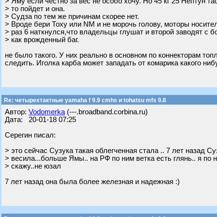
> Яму если честно за вес не особо хочу. Но 45 кг 25 Нептун та
> то пойдет и она.
> Судза по тем же причинам скорее нет.
> Вроде бери Тоху или NM и не морочь голову, моторы носител
> раз 6 наткнулся,что владельцы глушат и второй заводят с 
> как врожденный баг.
не было такого. У них реально в основном по коннекторам топ
следить. Иголка карба может западать от комарика какого ниб
Re: четырехтактные yamaha f 9.9 cmhs и tohatsu mfs 9.8
Автор:
Vodomerka
(---.broadband.corbina.ru)
Дата: 20-01-18 07:25
Серегин писал:
> это сейчас Сузука такая облегченная стала .. 7 лет назад Суз
> весила...больше Ямы.. на РФ по ним ветка есть глянь.. я по 
> скажу..не юзал
7 лет назад она была более железная и надежная :)