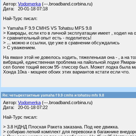
Автор:
Vodomerka
(---.broadband.corbina.ru)
Дата: 20-01-18 07:18
Най-Турс писал:
> Yamaha F 9.9 CMHS VS Tohatsu MFS 9.8
> Камрады, если кто в личной эксплуатации имеет , ходил на 
> сравнительный опыт есть - поделитесь!
> ... можно и ссылки, где уже в сравнении обсуждались
> С уважением.
На ямахе этой не довелось ходить, тяжеленькая она - , а на 
вибраций, единственная проблема на пайольной лодке Ямаран B
сел более тощий весом 95- глиссер был. Может лодка была м
Хонда 10ка - мощнее обоих этих вариантов кстати если что.
Re: четырехтактные yamaha f 9.9 cmhs и tohatsu mfs 9.8
Автор:
Vodomerka
(---.broadband.corbina.ru)
Дата: 20-01-18 07:22
Най-Турс писал:
> 3.8 НДНД Плоская Ракета заказана. Под нее движка.
> собираю легкий комплект для перевозки в багажнике внедор