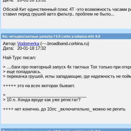
Дата: 20-01-18 15:31
Обской Кит единственный плюс 4Т -это возможность часами ра
ставил перед грушей авто фильтр.. проблем не было...
Re: четырехтактные yamaha f 9.9 cmhs и tohatsu mfs 9.8
Автор:
Vodomerka
(---.broadband.corbina.ru)
Дата: 20-01-18 17:32
Най-Турс писал:
> ....баги про повторный запуск 4х тактных Тох только при отк
> еще попадалась.
> перекачка грушей, иглы западающие, где надежность не пой
+++++ это на всех моторах бывает.
> __________________________________
> 10 л. Хонда вроде как уже регистат?
++++ нет конечно. до 10лс _включительно_ можно не регить