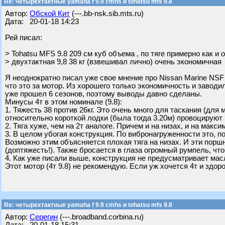
Re: четырехтактные yamaha f 9.9 cmhs и tohatsu mfs 9.8
Автор:
Обской Кит
(---.bb-nsk.sib.mts.ru)
Дата: 20-01-18 14:23
Рей писал:
> Tohatsu MFS 9.8 209 см куб объема , по тяге примерно как и
> двухтактная 9,8 38 кг (взвешивал лично) очень экономичная
Я неоднократно писал уже свое мнение про Nissan Marine NSF 9
что это за мотор. Из хорошего только экономичность и заводил
уже прошел 6 сезонов, поэтому выводы давно сделаны.
Минусы 4т в этом номинале (9.8):
1. Тяжесть 38 против 26кг. Это очень много для таскания (для 
относительно короткой лодки (была тогда 3.20м) провоцируют
2. Тяга хуже, чем на 2т аналоге. Причем и на низах, и на макс
3. В целом убогая конструкция. По вибронагруженности это, 
Возможно этим объясняется плохая тяга на низах. И эти порш
(доптяжесть!). Также бросается в глаза огромный румпель, чт
4. Как уже писали выше, конструкция не предусматривает мас
Этот мотор (4т 9.8) не рекомендую. Если уж хочется 4т и здоро
Re: четырехтактные yamaha f 9.9 cmhs и tohatsu mfs 9.8
Автор:
Серегин
(---.broadband.corbina.ru)