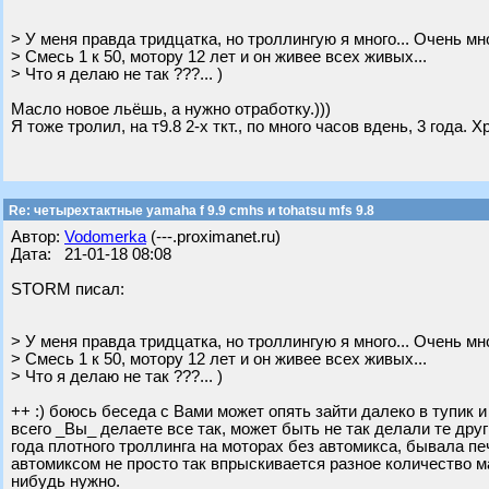
> У меня правда тридцатка, но троллингую я много... Очень мно
> Смесь 1 к 50, мотору 12 лет и он живее всех живых...
> Что я делаю не так ???... )
Масло новое льёшь, а нужно отработку.)))
Я тоже тролил, на т9.8 2-х ткт., по много часов вдень, 3 года. 
Re: четырехтактные yamaha f 9.9 cmhs и tohatsu mfs 9.8
Автор:
Vodomerka
(---.proximanet.ru)
Дата: 21-01-18 08:08
STORM писал:
> У меня правда тридцатка, но троллингую я много... Очень мно
> Смесь 1 к 50, мотору 12 лет и он живее всех живых...
> Что я делаю не так ???... )
++ :) боюсь беседа с Вами может опять зайти далеко в тупик и
всего _Вы_ делаете все так, может быть не так делали те дру
года плотного троллинга на моторах без автомикса, бывала печ
автомиксом не просто так впрыскивается разное количество ма
нибудь нужно.