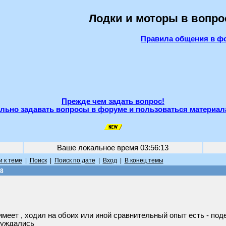
Лодки и моторы в вопро
Правила общения в ф
Прежде чем задать вопрос!
льно задавать вопросы в форуме и пользоваться материал
Ваше локальное время
03:56:13
 к теме
|
Поиск
|
Поиск по дате
|
Вход
|
В конец темы
.8
меет , ходил на обоих или иной сравнительный опыт есть - под
бсуждались