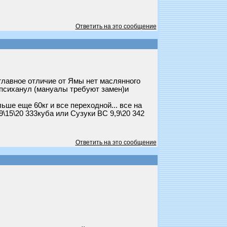
Ответить на это сообщение
. главное отличие от Ямы нет маслянного
од психанул (мануалы требуют замен)и
льше еще 60кг и все переходной... все на
9\15\20 333куба или Сузуки ВС 9,9\20 342
Ответить на это сообщение