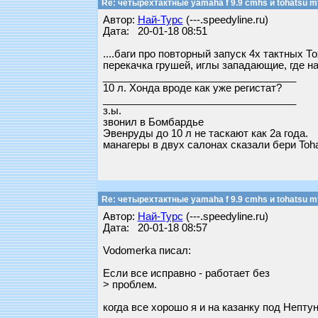
Re: четырехтактные yamaha f 9.9 cmhs и tohatsu mf
Автор:
Най-Турс
(---.speedyline.ru)
Дата: 20-01-18 08:51
....баги про повторный запуск 4х тактных Т
перекачка грушей, иглы западающие, где н
__________________________________
10 л. Хонда вроде как уже регистат?
__________________________________
з.ы.
звонил в Бомбардье
Эвенруды до 10 л не таскают как 2а года.
манагеры в двух салонах сказали бери Tohat
Re: четырехтактные yamaha f 9.9 cmhs и tohatsu mf
Автор:
Най-Турс
(---.speedyline.ru)
Дата: 20-01-18 08:57
Vodomerka писал:
Если все исправно - работает без
> проблем.
когда все хорошо я и на казанку под Непту