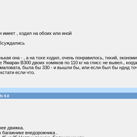
 имеет , ходил на обоих или иной
 обсуждались
ькая она - , а на тохе ходил, очень понравилось, тихий, эконо
 Ямаран B300 двоих хомяков по 110 кг на глисс не вывел., когд
 маловата, была бы 330 - и вышли бы, или если был бы нднд то
кстати если что.
s 9.8
нее движка.
в багажнике внедорожника .