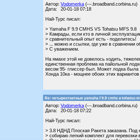
Автор:
Vodomerka
(---.broadband.corbina.ru)
Дата: 20-01-18 07:18
Най-Турс писал:
> Yamaha F 9.9 CMHS VS Tohatsu MFS 9.8
> Камрады, если кто в личной эксплуатации
> сравнительный опыт есть - поделитесь!
> ... можно и ссылки, где уже в сравнении
> С уважением.
На ямахе этой не довелось ходить, тяжелен
единственная проблема на пайольной лодке
весом 95- глиссер был. Может лодка была
Хонда 10ка - мощнее обоих этих вариантов 
Re: четырехтактные yamaha f 9.9 cmhs и tohatsu mf
Автор:
Vodomerka
(---.broadband.corbina.ru)
Дата: 20-01-18 07:22
Най-Турс писал:
> 3.8 НДНД Плоская Ракета заказана. Под 
> собираю легкий комплект для перевозки 