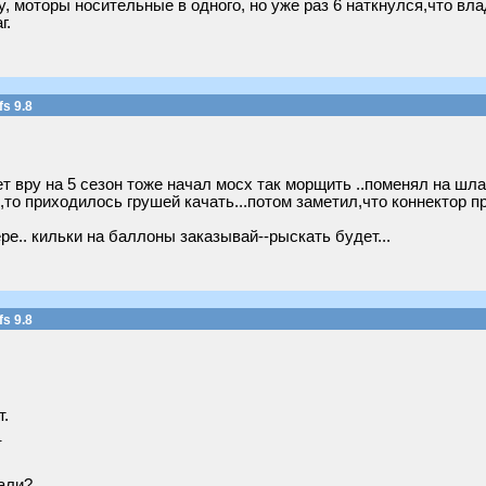
, моторы носительные в одного, но уже раз 6 наткнулся,что вл
г.
s 9.8
нет вру на 5 сезон тоже начал мосх так морщить ..поменял на шл
,то приходилось грушей качать...потом заметил,что коннектор пр
ре.. кильки на баллоны заказывай--рыскать будет...
s 9.8
.
_
али?