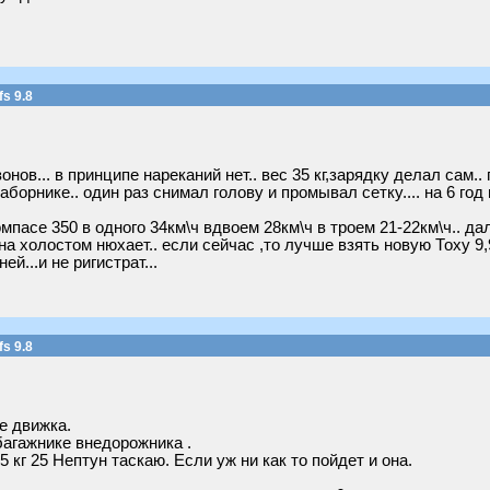
s 9.8
онов... в принципе нареканий нет.. вес 35 кг,зарядку делал сам.
заборнике.. один раз снимал голову и промывал сетку.... на 6 г
Компасе 350 в одного 34км\ч вдвоем 28км\ч в троем 21-22км\ч.. да
.на холостом нюхает.. если сейчас ,то лучше взять новую Тоху 9,
ей...и не ригистрат...
s 9.8
е движка.
багажнике внедорожника .
5 кг 25 Нептун таскаю. Если уж ни как то пойдет и она.