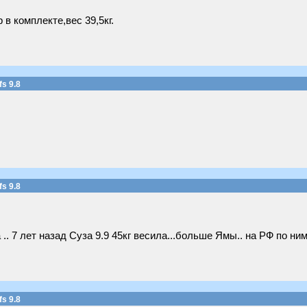
в комплекте,вес 39,5кг.
s 9.8
s 9.8
.. 7 лет назад Суза 9.9 45кг весила...больше Ямы.. на РФ по ним 
s 9.8