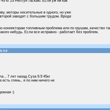
 45 кг 25 Нептун таскаю. Если уж ни как
ву, моторы носительные в одного, но уже
 второй заводят с большим трудом. Вроде
по коннекторам топливным проблема или по грушам, качество так
акого нибудь. Если все исправно - работает без проблем.
s 9.8
 .. 7 лет назад Суза 9.9 45кг
 есть глянь.. я по ним ничего не
ежная :)