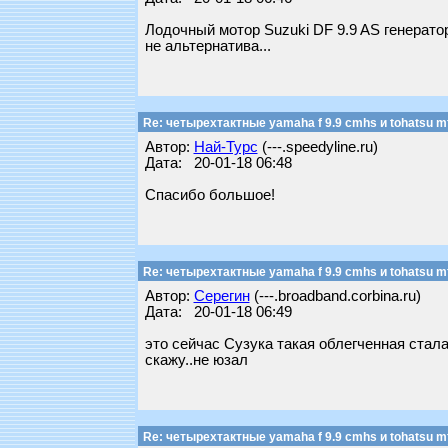
Лодочный мотор Suzuki DF 9.9 AS генератор 
не альтернатива...
Re: четырехтактные yamaha f 9.9 cmhs и tohatsu mf
Автор:
Най-Турс
(---.speedyline.ru)
Дата: 20-01-18 06:48
Спасибо большое!
Re: четырехтактные yamaha f 9.9 cmhs и tohatsu mf
Автор:
Серегин
(---.broadband.corbina.ru)
Дата: 20-01-18 06:49
это сейчас Сузука такая облегченная стала 
скажу..не юзал
Re: четырехтактные yamaha f 9.9 cmhs и tohatsu mf