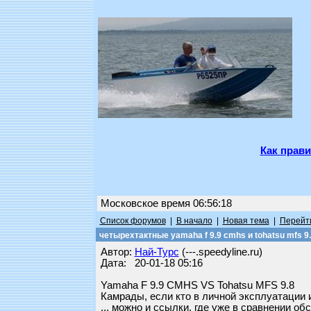
Как прави
Московское время 06:56:18
Список форумов
|
В начало
|
Новая тема
|
Перейти
четырехтактные yamaha f 9.9 cmhs и tohatsu mfs 9
Автор:
Най-Турс
(---.speedyline.ru)
Дата: 20-01-18 05:16
Yamaha F 9.9 CMHS VS Tohatsu MFS 9.8
Камрады, если кто в личной эксплуатации и
... можно и ссылки, где уже в сравнении о