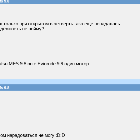
s 9.8
ох только при открытом в четверть газа еще попадалась.
адежность не пойму?
su MFS 9.8 он с Evinrude 9.9 один мотор..
s 9.8
ном нарадоваться не могу :D:D