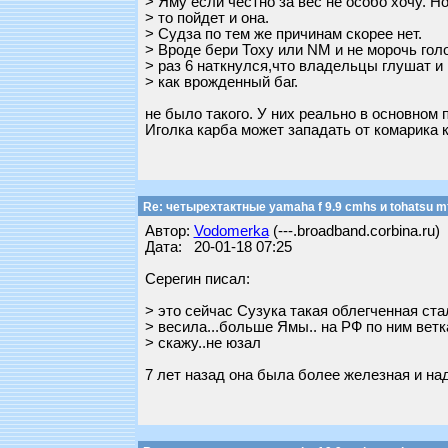
> Яму если честно за вес не особо хочу. Но
> то пойдет и она.
> Судза по тем же причинам скорее нет.
> Вроде бери Тоху или NM и не морочь голо
> раз 6 наткнулся,что владельцы глушат и
> как врожденный баг.
не было такого. У них реально в основном 
Иголка карба может западать от комарика к
Re: четырехтактные yamaha f 9.9 cmhs и tohatsu mf
Автор:
Vodomerka
(---.broadband.corbina.ru)
Дата: 20-01-18 07:25
Серегин писал:
> это сейчас Сузука такая облегченная стала
> весила...больше Ямы.. на РФ по ним ветка
> скажу..не юзал
7 лет назад она была более железная и над