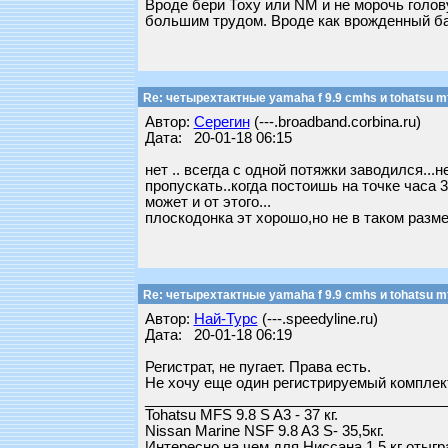
Вроде бери Тоху или NM и не морочь голову
большим трудом. Вроде как врожденный ба
Re: четырехтактные yamaha f 9.9 cmhs и tohatsu mf
Автор:
Серегин
(---.broadband.corbina.ru)
Дата: 20-01-18 06:15
нет .. всегда с одной потяжки заводился...
пропускать..когда постоишь на точке часа 3
может и от этого...
плоскодонка эт хорошо,но не в таком разме
Re: четырехтактные yamaha f 9.9 cmhs и tohatsu mf
Автор:
Най-Турс
(---.speedyline.ru)
Дата: 20-01-18 06:19
Регистрат, не пугает. Права есть.
Не хочу еще один регистрируемый комплект
_____________________________________
Tohatsu MFS 9.8 S A3 - 37 кг.
Nissan Marine NSF 9.8 A3 S- 35,5кг.
Интересно на чем для Ниссана 1,5 кг отыгр