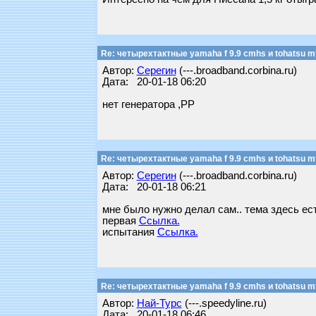
Re: четырехтактные yamaha f 9.9 cmhs и tohatsu mf
Автор:
Серегин
(---.broadband.corbina.ru)
Дата: 20-01-18 06:20
нет генератора ,РР
Re: четырехтактные yamaha f 9.9 cmhs и tohatsu mf
Автор:
Серегин
(---.broadband.corbina.ru)
Дата: 20-01-18 06:21
мне было нужно делал сам.. тема здесь ест
первая
Ссылка.
испытания
Ссылка.
Re: четырехтактные yamaha f 9.9 cmhs и tohatsu mf
Автор:
Най-Турс
(---.speedyline.ru)
Дата: 20-01-18 06:46