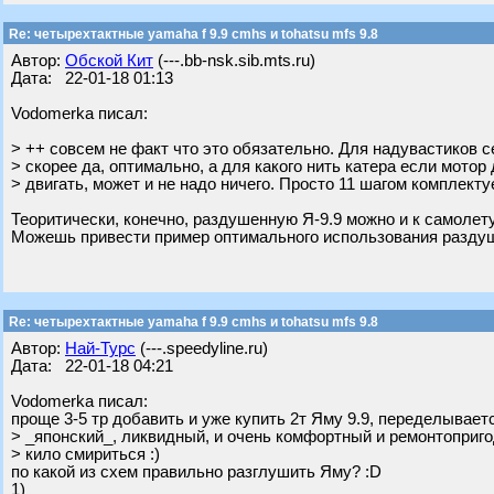
Re: четырехтактные yamaha f 9.9 cmhs и tohatsu mfs 9.8
Автор:
Обской Кит
(---.bb-nsk.sib.mts.ru)
Дата: 22-01-18 01:13
Vodomerka писал:
> ++ совсем не факт что это обязательно. Для надувастиков с
> скорее да, оптимально, а для какого нить катера если мотор
> двигать, может и не надо ничего. Просто 11 шагом комплект
Теоритически, конечно, раздушенную Я-9.9 можно и к самолету
Можешь привести пример оптимального использования раздуше
Re: четырехтактные yamaha f 9.9 cmhs и tohatsu mfs 9.8
Автор:
Най-Турс
(---.speedyline.ru)
Дата: 22-01-18 04:21
Vodomerka писал:
проще 3-5 тр добавить и уже купить 2т Яму 9.9, переделывает
> _японский_, ликвидный, и очень комфортный и ремонтоприг
> кило смириться :)
по какой из схем правильно разглушить Яму? :D
1)