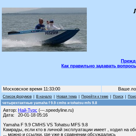
Прежде
Как правильно задавать вопросы
Московское время 11:33:00
Ваше ло
Список форумов
|
В начало
|
Новая тема
|
Перейти к теме
|
Поиск
|
Поис
четырехтактные yamaha f 9.9 cmhs и tohatsu mfs 9.8
Автор:
Най-Турс
(---.speedyline.ru)
Дата: 20-01-18 05:16
Yamaha F 9.9 CMHS VS Tohatsu MFS 9.8
Камрады, если кто в личной эксплуатации имеет , ходил на об
... можно и ссылки, где уже в сравнении обсуждались