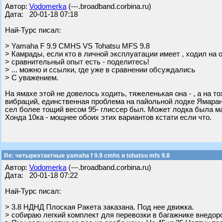
Автор:
Vodomerka
(---.broadband.corbina.ru)
Дата: 20-01-18 07:18
Най-Турс писал:
> Yamaha F 9.9 CMHS VS Tohatsu MFS 9.8
> Камрады, если кто в личной эксплуатации имеет , ходил на 
> сравнительный опыт есть - поделитесь!
> ... можно и ссылки, где уже в сравнении обсуждались
> С уважением.
На ямахе этой не довелось ходить, тяжеленькая она - , а на 
вибраций, единственная проблема на пайольной лодке Ямаран B
сел более тощий весом 95- глиссер был. Может лодка была м
Хонда 10ка - мощнее обоих этих вариантов кстати если что.
Re: четырехтактные yamaha f 9.9 cmhs и tohatsu mfs 9.8
Автор:
Vodomerka
(---.broadband.corbina.ru)
Дата: 20-01-18 07:22
Най-Турс писал:
> 3.8 НДНД Плоская Ракета заказана. Под нее движка.
> собираю легкий комплект для перевозки в багажнике внедор