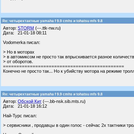
Re: четырехтактные yamaha f 9.9 cmhs и tohatsu mfs 9.8
Автор:
STORM
(---.ttk-nw.ru)
Дата: 21-01-18 08:11
Vodomerka писал:
> Но в моторах
> в автомиксом не просто так впрыскивается разное количест
> от оборотов.
=============================================
Конечно не просто так... Но к убийству мотора на режиме трол
Re: четырехтактные yamaha f 9.9 cmhs и tohatsu mfs 9.8
Автор:
Обской Кит
(---.bb-nsk.sib.mts.ru)
Дата: 21-01-18 16:12
Най-Турс писал:
> сервисники , продавцы в один голос - сейчас 2х тактники тро