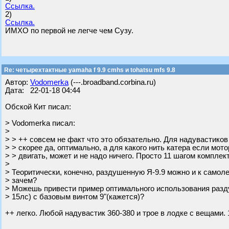
Ссылка.
2)
Ссылка.
ИМХО по первой не легче чем Сузу.
Re: четырехтактные yamaha f 9.9 cmhs и tohatsu mfs 9.8
Автор:
Vodomerka
(---.broadband.corbina.ru)
Дата: 22-01-18 04:44
Обской Кит писал:
> Vodomerka писал:
>
> > ++ совсем не факт что это обязательно. Для надувастиков
> > скорее да, оптимально, а для какого нить катера если мото
> > двигать, может и не надо ничего. Просто 11 шагом компле
>
> Теоритически, конечно, раздушенную Я-9.9 можно и к самоле
> зачем?
> Можешь привести пример оптимального использования разду
> 15лс) с базовым винтом 9"(кажется)?
++ легко. Любой надувастик 360-380 и трое в лодке с вещами. 