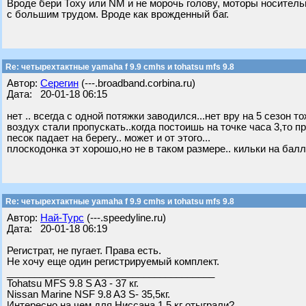
Вроде бери Тоху или NM и не морочь голову, моторы носительн
с большим трудом. Вроде как врожденный баг.
Re: четырехтактные yamaha f 9.9 cmhs и tohatsu mfs 9.8
Автор:
Серегин
(---.broadband.corbina.ru)
Дата: 20-01-18 06:15
нет .. всегда с одной потяжки заводился...нет вру на 5 сезон 
воздух стали пропускать..когда постоишь на точке часа 3,то п
песок падает на берегу.. может и от этого...
плоскодонка эт хорошо,но не в таком размере.. кильки на балл
Re: четырехтактные yamaha f 9.9 cmhs и tohatsu mfs 9.8
Автор:
Най-Турс
(---.speedyline.ru)
Дата: 20-01-18 06:19
Регистрат, не пугает. Права есть.
Не хочу еще один регистрируемый комплект.
______________________________________
Tohatsu MFS 9.8 S A3 - 37 кг.
Nissan Marine NSF 9.8 A3 S- 35,5кг.
Интересно на чем для Ниссана 1,5 кг отыграли?