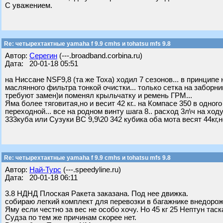
С уважением.
Re: четырехтактные yamaha f 9.9 cmhs и tohatsu mfs 9.8
Автор:
Серегин
(---.broadband.corbina.ru)
Дата: 20-01-18 05:51
на Ниссане NSF9,8 (та же Тоха) ходил 7 сезонов... в принципе 
маслянного фильтра тонкой очистки... только сетка на заборник
требуют замен)и поменял крыльчатку и ремень ГРМ...
Яма более тяговитая,но и весит 42 кг.. на Компасе 350 в одног
переходной... все на родном винту шага 8.. расход 3л\ч на ход
333куба или Сузуки ВС 9,9\20 342 кубика оба мота весят 44кг,но 
Re: четырехтактные yamaha f 9.9 cmhs и tohatsu mfs 9.8
Автор:
Най-Турс
(---.speedyline.ru)
Дата: 20-01-18 06:11
3.8 НДНД Плоская Ракета заказана. Под нее движка.
собираю легкий комплект для перевозки в багажнике внедорож
Яму если честно за вес не особо хочу. Но 45 кг 25 Нептун таск
Судза по тем же причинам скорее нет.