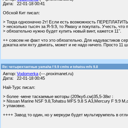
Дата: 22-01-18 00:41
Обской Кит писал:
> Тогда однозначно 2т! Если есть возможность ПЕРЕПЛАТИТЬ
> несколько тысяч за Я-9.9, то Ямаху и покупать. Учесть, что
> обязательно нужно будет купить новый винт, кажется 11".
++ совсем не факт что это обязательно. Для надувастиков серд
докатка или яхту двигать, может и не надо ничего. Просто 11
Re: четырехтактные yamaha f 9.9 cmhs и tohatsu mfs 9.8
Автор:
Vodomerka
(---.proximanet.ru)
Дата: 22-01-18 00:45
Най-Турс писал:
> более -мене таскаемые моторы (209куб.см)35,5-38кг :
> Nissan Marine NSF 9.8,Tohatsu MFS 9.8 S A3,Mercury F 9.9 M,
> упаковке.
++++ Завод то один, но у меркури будет мультирумпель в отли