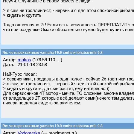
Неучи. Случайные в своем ремесле люди.
> я сам не троллингист, - нервный я для этой спокойной рыба
> кидать и крутить
Тогда однозначно 2т! Если есть возможность ПЕРЕПЛАТИТЬ отн
что при раздушке Ямахи обязательно нужно будет купить новый
Re: четырехтактные yamaha f 9.9 cmhs и tohatsu mfs 9.8
Автор:
makos
(176.59.110.---)
Дата: 21-01-18 23:58
Най-Турс писал:
> сервисники , продавцы в один голос - сейчас 2х тактники тро
> я сам не троллингист, - нервный я для этой спокойной рыба
> кидать и крутить, да сын растет, ему интересно:))
Для сервисников 4Т мотор - мечта. ТО сложнее, многие владель
от владельцев 2Т, которые всё делают сами(нечего там делать 
нихера не делая сидеть за румпелем.
Re: четырехтактные yamaha f 9.9 cmhs и tohatsu mfs 9.8
Автор:
Vodomerka
(---.proximanet.ru)