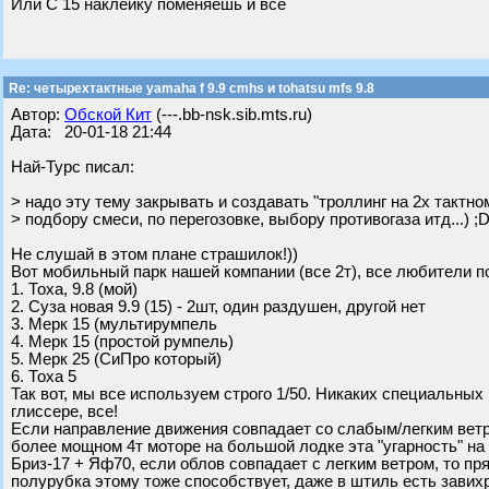
Или С 15 наклейку поменяешь и все
Re: четырехтактные yamaha f 9.9 cmhs и tohatsu mfs 9.8
Автор:
Обской Кит
(---.bb-nsk.sib.mts.ru)
Дата: 20-01-18 21:44
Най-Турс писал:
> надо эту тему закрывать и создавать "троллинг на 2х тактно
> подбору смеси, по перегозовке, выбору противогаза итд...) ;
Не слушай в этом плане страшилок!))
Вот мобильный парк нашей компании (все 2т), все любители пот
1. Тоха, 9.8 (мой)
2. Суза новая 9.9 (15) - 2шт, один раздушен, другой нет
3. Мерк 15 (мультирумпель
4. Мерк 15 (простой румпель)
5. Мерк 25 (СиПро который)
6. Тоха 5
Так вот, мы все используем строго 1/50. Никаких специальных
глиссере, все!
Если направление движения совпадает со слабым/легким ветром,
более мощном 4т моторе на большой лодке эта "угарность" н
Бриз-17 + Яф70, если облов совпадает с легким ветром, то пря
полурубка этому тоже способствует, даже в штиль есть зави