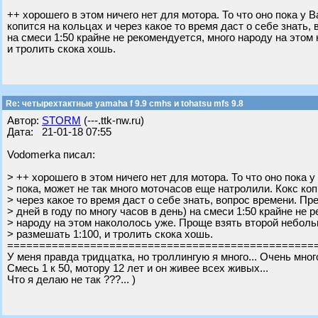
++ хорошего в этом ничего нет для мотора. То что оно пока у 
копится на кольцах и через какое то время даст о себе знать,
на смеси 1:50 крайне не рекомендуется, много народу на этом
и тролить скока хошь.
Re: четырехтактные yamaha f 9.9 cmhs и tohatsu mfs 9.8
Автор:
STORM
(---.ttk-nw.ru)
Дата: 21-01-18 07:55
Vodomerka писал:
> ++ хорошего в этом ничего нет для мотора. То что оно пока у
> пока, может не так много моточасов еще натролили. Кокс коп
> через какое то время даст о себе знать, вопрос времени. Пр
> дней в году по многу часов в день) на смеси 1:50 крайне не 
> народу на этом накололось уже. Проще взять второй небольш
> размешать 1:100, и тролить скока хошь.
================================================
У меня правда тридцатка, но троллингую я много... Очень много
Смесь 1 к 50, мотору 12 лет и он живее всех живых...
Что я делаю не так ???... )