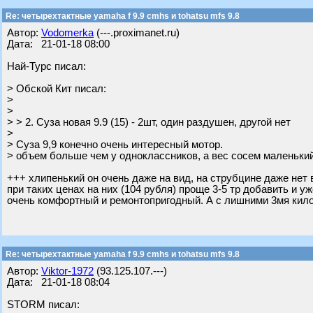
Re: четырехтактные yamaha f 9.9 cmhs и tohatsu mfs 9.8
Автор:
Vodomerka
(---.proximanet.ru)
Дата: 21-01-18 08:00
Най-Турс писал:
> Обской Кит писал:
>
>
> > 2. Суза новая 9.9 (15) - 2шт, один раздушен, другой нет
>
> Суза 9,9 конечно очень интересный мотор.
> объем больше чем у одноклассников, а вес сосем маленький 
+++ хлипенький он очень даже на вид, на струбцине даже нет
при таких ценах на них (104 рубля) проще 3-5 тр добавить и у
очень комфортный и ремонтопригодный. А с лишними 3мя кило
Re: четырехтактные yamaha f 9.9 cmhs и tohatsu mfs 9.8
Автор:
Viktor-1972
(93.125.107.---)
Дата: 21-01-18 08:04
STORM писал: