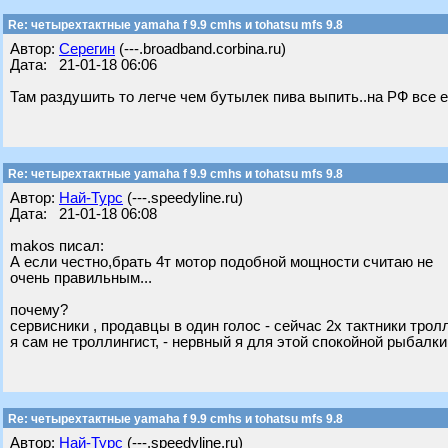
Re: четырехтактные yamaha f 9.9 cmhs и tohatsu mfs 9.8
Автор:
Серегин
(---.broadband.corbina.ru)
Дата: 21-01-18 06:06
Там раздушить то легче чем бутылек пива выпить..на РФ все е
Re: четырехтактные yamaha f 9.9 cmhs и tohatsu mfs 9.8
Автор:
Най-Турс
(---.speedyline.ru)
Дата: 21-01-18 06:08
makos писал:
А если честно,брать 4т мотор подобной мощности считаю не
очень правильным...
почему?
сервисники , продавцы в один голос - сейчас 2х тактники тролл
я сам не троллингист, - нервный я для этой спокойной рыбалки,
Re: четырехтактные yamaha f 9.9 cmhs и tohatsu mfs 9.8
Автор:
Най-Турс
(---.speedyline.ru)