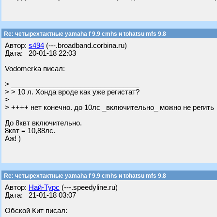
Re: четырехтактные yamaha f 9.9 cmhs и tohatsu mfs 9.8
Автор:
s494
(---.broadband.corbina.ru)
Дата: 20-01-18 22:03
Vodomerka писал:
> _________________________________
> > 10 л. Хонда вроде как уже регистат?
>
> ++++ нет конечно. до 10лс _включительно_ можно не регить
До 8квт включительно.
8квт = 10,88лс.
Аж! )
Re: четырехтактные yamaha f 9.9 cmhs и tohatsu mfs 9.8
Автор:
Най-Турс
(---.speedyline.ru)
Дата: 21-01-18 03:07
Обской Кит писал: