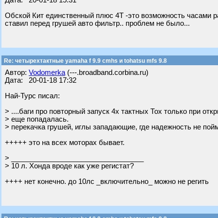
Дата: 20-01-18 15:31
Обской Кит единственный плюс 4Т -это возможность часами ра
ставил перед грушей авто фильтр.. проблем не было...
Re: четырехтактные yamaha f 9.9 cmhs и tohatsu mfs 9.8
Автор:
Vodomerka
(---.broadband.corbina.ru)
Дата: 20-01-18 17:32
Най-Турс писал:
> ....баги про повторный запуск 4х тактных Тох только при отк
> еще попадалась.
> перекачка грушей, иглы западающие, где надежность не пой
+++++ это на всех моторах бывает.
> __________________________________
> 10 л. Хонда вроде как уже регистат?
++++ нет конечно. до 10лс _включительно_ можно не регить