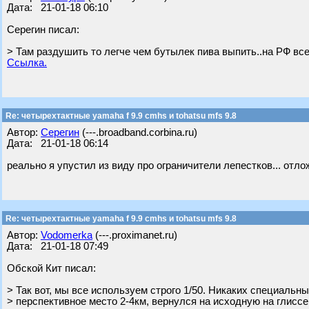
Дата: 21-01-18 06:10
Серегин писал:
> Там раздушить то легче чем бутылек пива выпить..на РФ все
Ссылка.
Re: четырехтактные yamaha f 9.9 cmhs и tohatsu mfs 9.8
Автор:
Серегин
(---.broadband.corbina.ru)
Дата: 21-01-18 06:14
реально я упустил из виду про ограничители лепестков... отлож
Re: четырехтактные yamaha f 9.9 cmhs и tohatsu mfs 9.8
Автор:
Vodomerka
(---.proximanet.ru)
Дата: 21-01-18 07:49
Обской Кит писал:
> Так вот, мы все используем строго 1/50. Никаких специальн
> перспективное место 2-4км, вернулся на исходную на глиссер