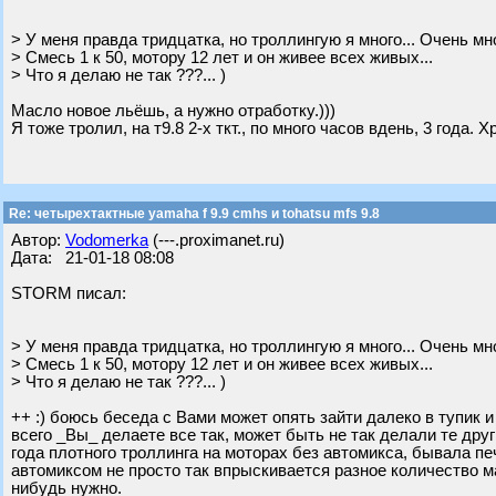
> У меня правда тридцатка, но троллингую я много... Очень мно
> Смесь 1 к 50, мотору 12 лет и он живее всех живых...
> Что я делаю не так ???... )
Масло новое льёшь, а нужно отработку.)))
Я тоже тролил, на т9.8 2-х ткт., по много часов вдень, 3 года. 
Re: четырехтактные yamaha f 9.9 cmhs и tohatsu mfs 9.8
Автор:
Vodomerka
(---.proximanet.ru)
Дата: 21-01-18 08:08
STORM писал:
> У меня правда тридцатка, но троллингую я много... Очень мно
> Смесь 1 к 50, мотору 12 лет и он живее всех живых...
> Что я делаю не так ???... )
++ :) боюсь беседа с Вами может опять зайти далеко в тупик и
всего _Вы_ делаете все так, может быть не так делали те дру
года плотного троллинга на моторах без автомикса, бывала печ
автомиксом не просто так впрыскивается разное количество ма
нибудь нужно.