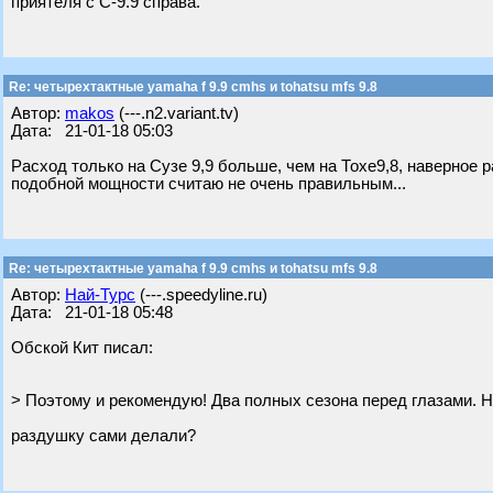
приятеля с С-9.9 справа.
Re: четырехтактные yamaha f 9.9 cmhs и tohatsu mfs 9.8
Автор:
makos
(---.n2.variant.tv)
Дата: 21-01-18 05:03
Расход только на Сузе 9,9 больше, чем на Тохе9,8, наверное р
подобной мощности считаю не очень правильным...
Re: четырехтактные yamaha f 9.9 cmhs и tohatsu mfs 9.8
Автор:
Най-Турс
(---.speedyline.ru)
Дата: 21-01-18 05:48
Обской Кит писал:
> Поэтому и рекомендую! Два полных сезона перед глазами. Н
раздушку сами делали?