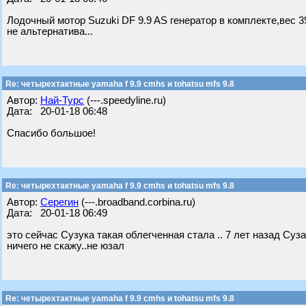
Лодочный мотор Suzuki DF 9.9 AS генератор в комплекте,вес 39
не альтернатива...
Re: четырехтактные yamaha f 9.9 cmhs и tohatsu mfs 9.8
Автор:
Най-Турс
(---.speedyline.ru)
Дата: 20-01-18 06:48
Спасибо большое!
Re: четырехтактные yamaha f 9.9 cmhs и tohatsu mfs 9.8
Автор:
Серегин
(---.broadband.corbina.ru)
Дата: 20-01-18 06:49
это сейчас Сузука такая облегченная стала .. 7 лет назад Суза
ничего не скажу..не юзал
Re: четырехтактные yamaha f 9.9 cmhs и tohatsu mfs 9.8