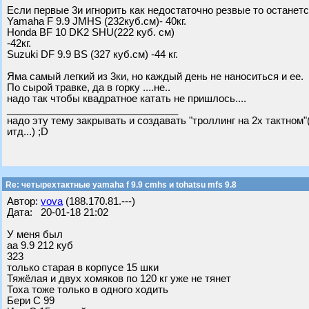
Если первые 3и игнорить как недостаточно резвые то останетс
Yamaha F 9.9 JMHS (232куб.см)- 40кг.
Honda BF 10 DK2 SHU(222 куб. см)
-42кг.
Suzuki DF 9.9 BS (327 куб.см) -44 кг.
Яма самый легкий из 3ки, но каждый день не наноситься и ее.
По сырой травке, да в горку ....не..
надо так чтобы квадратное катать не пришлось....
_______________________________
надо эту тему закрывать и создавать "троллинг на 2х тактном
итд...) ;D
Re: четырехтактные yamaha f 9.9 cmhs и tohatsu mfs 9.8
Автор:
vova
(188.170.81.---)
Дата: 20-01-18 21:02
У меня был
аа 9.9 212 куб
323
только старая в корпусе 15 шки
Тяжёлая и двух хомяков по 120 кг уже не тянет
Тоха тоже только в одного ходить
Бери С 99