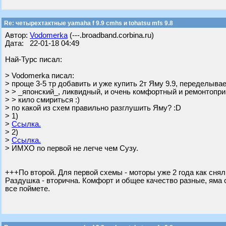
Re: четырехтактные yamaha f 9.9 cmhs и tohatsu mfs 9.8
Автор:
Vodomerka
(---.broadband.corbina.ru)
Дата: 22-01-18 04:49
Най-Турс писал:
> Vodomerka писал:
> проще 3-5 тр добавить и уже купить 2т Яму 9.9, переделыва
> > _японский_, ликвидный, и очень комфортный и ремонтопр
> > кило смириться :)
> по какой из схем правильно разглушить Яму? :D
> 1)
>
Ссылка.
> 2)
>
Ссылка.
> ИМХО по первой не легче чем Сузу.
+++По второй. Для первой схемы - моторы уже 2 года как снял
Раздушка - вторична. Комфорт и общее качество разные, яма с
все поймете.