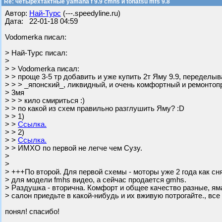
Re: четырехтактные yamaha f 9.9 cmhs и tohatsu mfs 9.8
Автор:
Най-Турс
(---.speedyline.ru)
Дата: 22-01-18 04:59
Vodomerka писал:
> Най-Турс писал:
>
> > Vodomerka писал:
> > проще 3-5 тр добавить и уже купить 2т Яму 9.9, переделы
> > > _японский_, ликвидный, и очень комфортный и ремонтоп
> 3мя
> > > кило смириться :)
> > по какой из схем правильно разглушить Яму? :D
> > 1)
> >
Ссылка.
> > 2)
> >
Ссылка.
> > ИМХО по первой не легче чем Сузу.
>
>
> +++По второй. Для первой схемы - моторы уже 2 года как сн
> для модели fmhs видео, а сейчас продается gmhs.
> Раздушка - вторична. Комфорт и общее качество разные, ям
> салон приедьте в какой-нибудь и их вживую потрогайте., все
понял! спасибо!