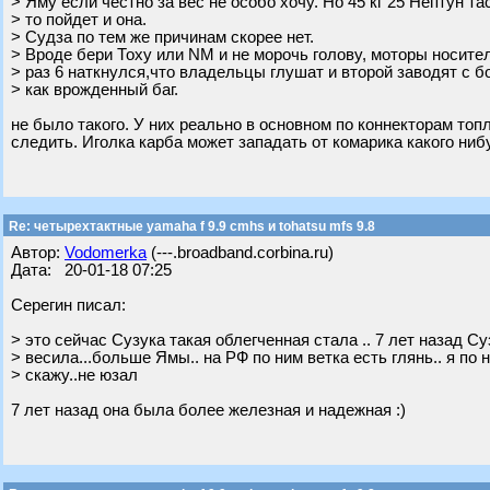
> Яму если честно за вес не особо хочу. Но 45 кг 25 Нептун та
> то пойдет и она.
> Судза по тем же причинам скорее нет.
> Вроде бери Тоху или NM и не морочь голову, моторы носител
> раз 6 наткнулся,что владельцы глушат и второй заводят с 
> как врожденный баг.
не было такого. У них реально в основном по коннекторам топ
следить. Иголка карба может западать от комарика какого ниб
Re: четырехтактные yamaha f 9.9 cmhs и tohatsu mfs 9.8
Автор:
Vodomerka
(---.broadband.corbina.ru)
Дата: 20-01-18 07:25
Серегин писал:
> это сейчас Сузука такая облегченная стала .. 7 лет назад Суз
> весила...больше Ямы.. на РФ по ним ветка есть глянь.. я по 
> скажу..не юзал
7 лет назад она была более железная и надежная :)