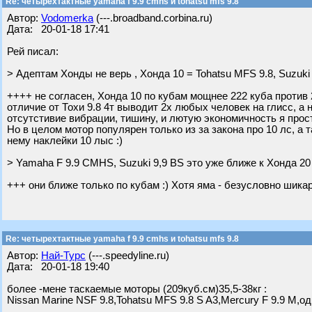
Re: четырехтактные yamaha f 9.9 cmhs и tohatsu mfs 9.8
Автор:
Vodomerka
(---.broadband.corbina.ru)
Дата: 20-01-18 17:41
Рей писал:
> Адептам Хонды не верь , Хонда 10 = Tohatsu MFS 9.8, Suzuki
++++ не согласен, Хонда 10 по кубам мощнее 222 куба против 20
отличие от Тохи 9.8 4т выводит 2х любых человек на глисс, а 
отсутстивие вибрации, тишину, и лютую экономичность я прост
Но в целом мотор популярен только из за закона про 10 лс, а 
нему наклейки 10 лыс :)
> Yamaha F 9.9 CMHS, Suzuki 9,9 BS это уже ближе к Хонда 20
+++ они ближе только по кубам :) Хотя яма - безусловно шик
Re: четырехтактные yamaha f 9.9 cmhs и tohatsu mfs 9.8
Автор:
Най-Турс
(---.speedyline.ru)
Дата: 20-01-18 19:40
более -мене таскаемые моторы (209куб.см)35,5-38кг :
Nissan Marine NSF 9.8,Tohatsu MFS 9.8 S A3,Mercury F 9.9 M,од