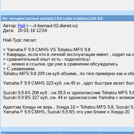
Re: четырехтактные yamaha f 9.9 cmhs и tohatsu mfs 9.8
Автор:
Рей
(---.rt-barnaul-02.dianet.ru)
Дата: 20-01-18 12:54
Най-Турс писал:
> Yamaha F 9.9 CMHS VS Tohatsu MFS 9.8
> Камрады, если кто в личной эксплуатации имеет , ходил на 
> сравнительный опыт есть - поделитесь!
> ... можно и ссылки, где уже в сравнении обсуждались
> С уважением.
Tohatsu MFS 9.8 209 см куб объема , по тяге примерно как и о
Yamaha F 9.9 CMHS 323 куб .см 45 кг , идет быстрее везет бо
Suzuki 9,9 AS 208 куб . см 39,5 кг одноклассник Tohatsu MFS 9.
Suzuki 9,9 BS 327 куб. см. 44 кг одноклассник Yamaha с возмо
Адептам Хонды не верь , Хонда 10 = Tohatsu MFS 9.8, Suzuki 9
Yamaha F 9.9 CMHS, Suzuki 9,9 BS это уже ближе к Хонда 20