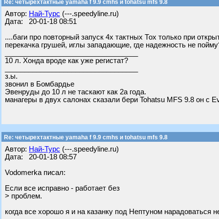
Re: четырехтактные yamaha f 9.9 cmhs и tohatsu mfs 9.8
Автор:
Най-Турс
(---.speedyline.ru)
Дата: 20-01-18 08:51
....баги про повторный запуск 4х тактных Тох только при откр
перекачка грушей, иглы западающие, где надежность не пойму
__________________________________
10 л. Хонда вроде как уже регистат?
__________________________________
з.ы.
звонил в Бомбардье
Эвенруды до 10 л не таскают как 2а года.
манагеры в двух салонах сказали бери Tohatsu MFS 9.8 он с Evi
Re: четырехтактные yamaha f 9.9 cmhs и tohatsu mfs 9.8
Автор:
Най-Турс
(---.speedyline.ru)
Дата: 20-01-18 08:57
Vodomerka писал:
Если все исправно - работает без
> проблем.
когда все хорошо я и на казанку под Нептуном нарадоваться не