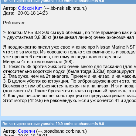
Re: четырехтактные yamaha f 9.9 cmhs и tohatsu mfs 9.8
Автор:
Обской Кит
(---.bb-nsk.sib.mts.ru)
Дата: 20-01-18 14:23
Рей писал:
> Tohatsu MFS 9.8 209 см куб объема , по тяге примерно как и
> двухтактная 9,8 38 кг (взвешивал лично) очень экономичная
Я неоднократно писал уже свое мнение про Nissan Marine NSF 9
что это за мотор. Из хорошего только экономичность и заводил
уже прошел 6 сезонов, поэтому выводы давно сделаны.
Минусы 4т в этом номинале (9.8):
1. Тяжесть 38 против 26кг. Это очень много для таскания (для 
относительно короткой лодки (была тогда 3.20м) провоцируют
2. Тяга хуже, чем на 2т аналоге. Причем и на низах, и на макс
3. В целом убогая конструкция. По вибронагруженности это, 
Возможно этим объясняется плохая тяга на низах. И эти порш
(доптяжесть!). Также бросается в глаза огромный румпель, чт
4. Как уже писали выше, конструкция не предусматривает мас
Этот мотор (4т 9.8) не рекомендую. Если уж хочется 4т и здоро
Re: четырехтактные yamaha f 9.9 cmhs и tohatsu mfs 9.8
Автор:
Серегин
(---.broadband.corbina.ru)