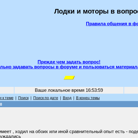
Лодки и моторы в вопро
Правила общения в ф
Прежде чем задать вопрос!
льно задавать вопросы в форуме и пользоваться материал
Ваше локальное время
16:53:59
 к теме
|
Поиск
|
Поиск по дате
|
Вход
|
В конец темы
.8
меет , ходил на обоих или иной сравнительный опыт есть - под
бсуждались