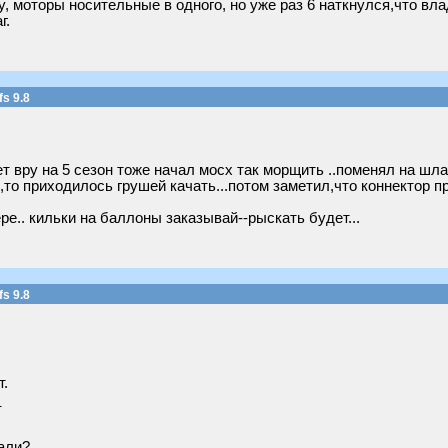
, моторы носительные в одного, но уже раз 6 наткнулся,что вл
г.
s 9.8
нет вру на 5 сезон тоже начал мосх так морщить ..поменял на шл
,то приходилось грушей качать...потом заметил,что коннектор пр
ре.. кильки на баллоны заказывай--рыскать будет...
s 9.8
.
_
али?