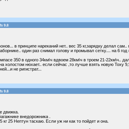
s 9.8
онов... в принципе нареканий нет.. вес 35 кг,зарядку делал сам.
заборнике.. один раз снимал голову и промывал сетку.... на 6 г
Компасе 350 в одного 34км\ч вдвоем 28км\ч в троем 21-22км\ч.. да
.на холостом нюхает.. если сейчас ,то лучше взять новую Тоху 9,
ей...и не ригистрат...
s 9.8
е движка.
багажнике внедорожника .
5 кг 25 Нептун таскаю. Если уж ни как то пойдет и она.