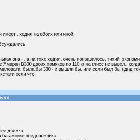
 имеет , ходил на обоих или иной
 обсуждались
ькая она - , а на тохе ходил, очень понравилось, тихий, эконо
 Ямаран B300 двоих хомяков по 110 кг на глисс не вывел., когд
 маловата, была бы 330 - и вышли бы, или если был бы нднд то
кстати если что.
s 9.8
нее движка.
в багажнике внедорожника .