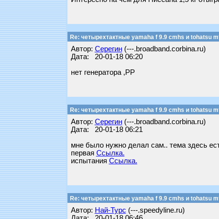
Re: четырехтактные yamaha f 9.9 cmhs и tohatsu mf
Автор:
Серегин
(---.broadband.corbina.ru)
Дата: 20-01-18 06:20
нет генератора ,РР
Re: четырехтактные yamaha f 9.9 cmhs и tohatsu mf
Автор:
Серегин
(---.broadband.corbina.ru)
Дата: 20-01-18 06:21
мне было нужно делал сам.. тема здесь ест
первая
Ссылка.
испытания
Ссылка.
Re: четырехтактные yamaha f 9.9 cmhs и tohatsu mf
Автор:
Най-Турс
(---.speedyline.ru)
Дата: 20-01-18 06:46