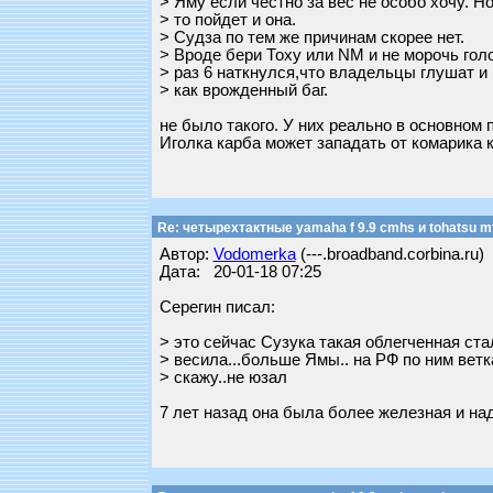
> Яму если честно за вес не особо хочу. Но
> то пойдет и она.
> Судза по тем же причинам скорее нет.
> Вроде бери Тоху или NM и не морочь голо
> раз 6 наткнулся,что владельцы глушат и
> как врожденный баг.
не было такого. У них реально в основном 
Иголка карба может западать от комарика к
Re: четырехтактные yamaha f 9.9 cmhs и tohatsu mf
Автор:
Vodomerka
(---.broadband.corbina.ru)
Дата: 20-01-18 07:25
Серегин писал:
> это сейчас Сузука такая облегченная стала
> весила...больше Ямы.. на РФ по ним ветка
> скажу..не юзал
7 лет назад она была более железная и над