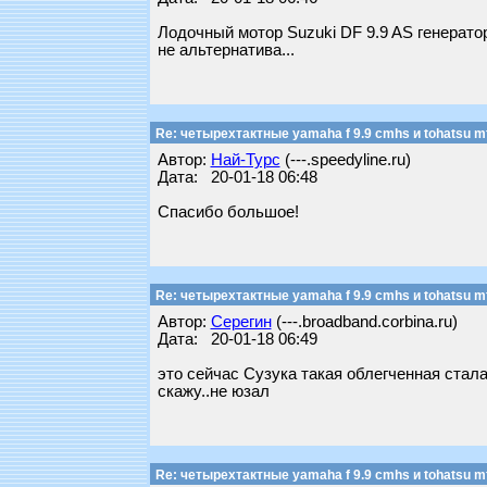
Лодочный мотор Suzuki DF 9.9 AS генератор 
не альтернатива...
Re: четырехтактные yamaha f 9.9 cmhs и tohatsu mf
Автор:
Най-Турс
(---.speedyline.ru)
Дата: 20-01-18 06:48
Спасибо большое!
Re: четырехтактные yamaha f 9.9 cmhs и tohatsu mf
Автор:
Серегин
(---.broadband.corbina.ru)
Дата: 20-01-18 06:49
это сейчас Сузука такая облегченная стала 
скажу..не юзал
Re: четырехтактные yamaha f 9.9 cmhs и tohatsu mf