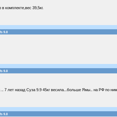
в комплекте,вес 39,5кг.
s 9.8
s 9.8
.. 7 лет назад Суза 9.9 45кг весила...больше Ямы.. на РФ по ним 
s 9.8