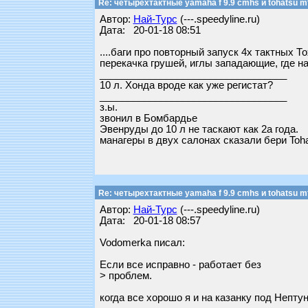
Re: четырехтактные yamaha f 9.9 cmhs и tohatsu mf
Автор:
Най-Турс
(---.speedyline.ru)
Дата: 20-01-18 08:51
....баги про повторный запуск 4х тактных Т
перекачка грушей, иглы западающие, где н
__________________________________
10 л. Хонда вроде как уже регистат?
__________________________________
з.ы.
звонил в Бомбардье
Эвенруды до 10 л не таскают как 2а года.
манагеры в двух салонах сказали бери Tohat
Re: четырехтактные yamaha f 9.9 cmhs и tohatsu mf
Автор:
Най-Турс
(---.speedyline.ru)
Дата: 20-01-18 08:57
Vodomerka писал:
Если все исправно - работает без
> проблем.
когда все хорошо я и на казанку под Непту