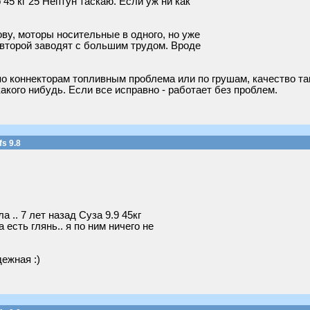
 45 кг 25 Нептун таскаю. Если уж ни как
ву, моторы носительные в одного, но уже
 второй заводят с большим трудом. Вроде
по коннекторам топливным проблема или по грушам, качество так
акого нибудь. Если все исправно - работает без проблем.
s 9.8
 .. 7 лет назад Суза 9.9 45кг
 есть глянь.. я по ним ничего не
ежная :)