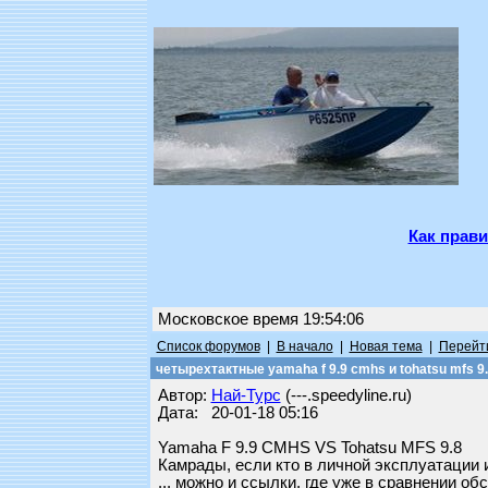
Как прави
Московское время 19:54:06
Список форумов
|
В начало
|
Новая тема
|
Перейти
четырехтактные yamaha f 9.9 cmhs и tohatsu mfs 9
Автор:
Най-Турс
(---.speedyline.ru)
Дата: 20-01-18 05:16
Yamaha F 9.9 CMHS VS Tohatsu MFS 9.8
Камрады, если кто в личной эксплуатации и
... можно и ссылки, где уже в сравнении о