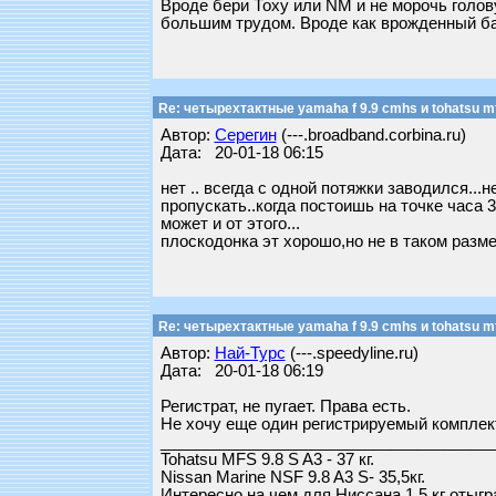
Вроде бери Тоху или NM и не морочь голову
большим трудом. Вроде как врожденный ба
Re: четырехтактные yamaha f 9.9 cmhs и tohatsu mf
Автор:
Серегин
(---.broadband.corbina.ru)
Дата: 20-01-18 06:15
нет .. всегда с одной потяжки заводился...
пропускать..когда постоишь на точке часа 3
может и от этого...
плоскодонка эт хорошо,но не в таком разме
Re: четырехтактные yamaha f 9.9 cmhs и tohatsu mf
Автор:
Най-Турс
(---.speedyline.ru)
Дата: 20-01-18 06:19
Регистрат, не пугает. Права есть.
Не хочу еще один регистрируемый комплект
_____________________________________
Tohatsu MFS 9.8 S A3 - 37 кг.
Nissan Marine NSF 9.8 A3 S- 35,5кг.
Интересно на чем для Ниссана 1,5 кг отыгр