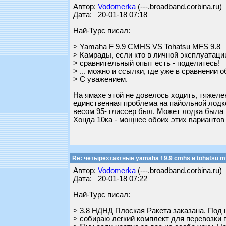
Автор:
Vodomerka
(---.broadband.corbina.ru)
Дата: 20-01-18 07:18
Най-Турс писал:
> Yamaha F 9.9 CMHS VS Tohatsu MFS 9.8
> Камрады, если кто в личной эксплуатации
> сравнительный опыт есть - поделитесь!
> ... можно и ссылки, где уже в сравнении
> С уважением.
На ямахе этой не довелось ходить, тяжелен
единственная проблема на пайольной лодке
весом 95- глиссер был. Может лодка была
Хонда 10ка - мощнее обоих этих вариантов 
Re: четырехтактные yamaha f 9.9 cmhs и tohatsu mf
Автор:
Vodomerka
(---.broadband.corbina.ru)
Дата: 20-01-18 07:22
Най-Турс писал:
> 3.8 НДНД Плоская Ракета заказана. Под 
> собираю легкий комплект для перевозки 