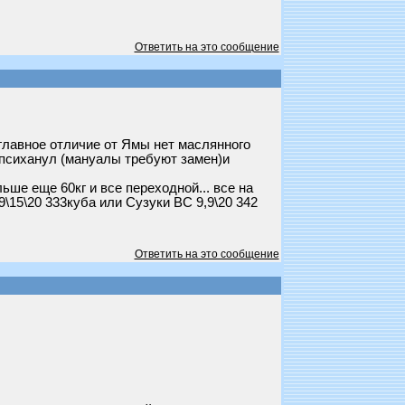
Ответить на это сообщение
. главное отличие от Ямы нет маслянного
од психанул (мануалы требуют замен)и
льше еще 60кг и все переходной... все на
9\15\20 333куба или Сузуки ВС 9,9\20 342
Ответить на это сообщение