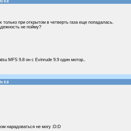
s 9.8
ох только при открытом в четверть газа еще попадалась.
адежность не пойму?
su MFS 9.8 он с Evinrude 9.9 один мотор..
s 9.8
ном нарадоваться не могу :D:D