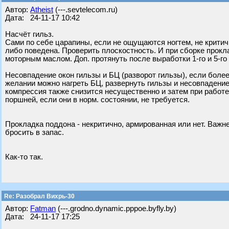
Автор:
Atheist
(---.sevtelecom.ru)
Дата: 24-11-17 10:42
Насчёт гильз.
Сами по себе царапины, если не ощущаются ногтем, не крити
либо поведена. Проверить плоскостность. И при сборке прок
моторным маслом. Доп. протянуть после выработки 1-го и 5-го
Несовпадение окон гильзы и БЦ (разворот гильзы), если более
желании можно нагреть БЦ, развернуть гильзы и несовпадение
компрессия также снизится несущественно и затем при работ
поршней, если они в норм. состоянии, не требуется.
Прокладка поддона - некритично, армированная или нет. Важн
бросить в запас.
Как-то так.
Re: Разобрал Вихрь-30
Автор:
Fatman
(---.grodno.dynamic.pppoe.byfly.by)
Дата: 24-11-17 17:25