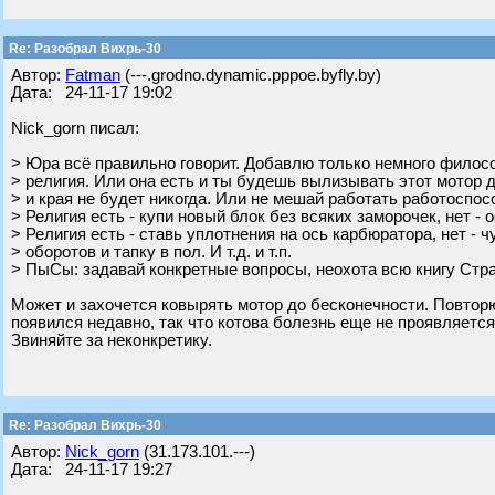
Re: Разобрал Вихрь-30
Автор:
Fatman
(---.grodno.dynamic.pppoe.byfly.by)
Дата: 24-11-17 19:02
Nick_gorn писал:
> Юра всё правильно говорит. Добавлю только немного филосо
> религия. Или она есть и ты будешь вылизывать этот мотор 
> и края не будет никогда. Или не мешай работать работоспо
> Религия есть - купи новый блок без всяких заморочек, нет - о
> Религия есть - ставь уплотнения на ось карбюратора, нет - ч
> оборотов и тапку в пол. И т.д. и т.п.
> ПыСы: задавай конкретные вопросы, неохота всю книгу Стр
Может и захочется ковырять мотор до бесконечности. Повторю
появился недавно, так что котова болезнь еще не проявляется
Звиняйте за неконкретику.
Re: Разобрал Вихрь-30
Автор:
Nick_gorn
(31.173.101.---)
Дата: 24-11-17 19:27