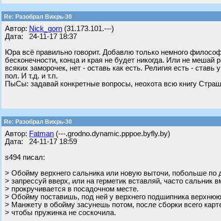
Re: Разобрал Вихрь-30
Автор:
Nick_gorn
(31.173.101.---)
Дата: 24-11-17 18:37
Юра всё правильно говорит. Добавлю только немного философи
бесконечности, конца и края не будет никогда. Или не мешай 
всяких заморочек, нет - оставь как есть. Религия есть - ставь
пол. И т.д. и т.п.
ПыСы: задавай конкретные вопросы, неохота всю книгу Страш
Re: Разобрал Вихрь-30
Автор:
Fatman
(---.grodno.dynamic.pppoe.byfly.by)
Дата: 24-11-17 18:59
s494 писал:
> Обойму верхнего сальника или новую выточи, побольше по 
> запрессуй вверх, или на герметик вставляй, часто сальник в
> прокручивается в посадочном месте.
> Обойму поставишь, под ней у верхнего подшипника верхню
> Манжету в обойму засунешь потом, после сборки всего карт
> чтобы пружинка не соскочила.