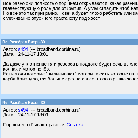
Всё равно они полностью поршнем открываются, какая разница
главенствующую роль для открытия. А углы сгладить чтоб на
Но всё это так призрачно... свеча будет плохо работать или 
сглаживание впускного тракта коту под хвост.
Re: Разобрал Вихрь-30
Автор:
s494
(---.broadband.corbina.ru)
Дата: 24-11-17 18:01
Да даже уплотнение тяги реверса в поддоне будет сечь выхло
колпак и мотор попёр.
Есть люди которые "вылизывают" моторы, а есть которые на ни
карба брызнуло, газ больше среднего и со второго рывка завё
Re: Разобрал Вихрь-30
Автор:
s494
(---.broadband.corbina.ru)
Дата: 24-11-17 18:03
Поршня и то бывают разные.
Ссылка.