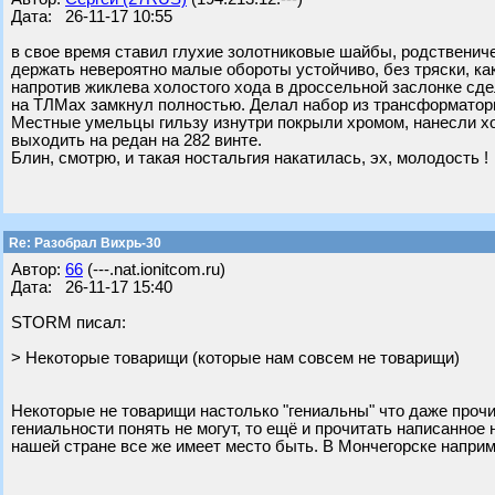
Дата: 26-11-17 10:55
в свое время ставил глухие золотниковые шайбы, родственич
держать невероятно малые обороты устойчиво, без тряски, ка
напротив жиклева холостого хода в дроссельной заслонке сд
на ТЛМах замкнул полностью. Делал набор из трансформатор
Местные умельцы гильзу изнутри покрыли хромом, нанесли хо
выходить на редан на 282 винте.
Блин, смотрю, и такая ностальгия накатилась, эх, молодость !
Re: Разобрал Вихрь-30
Автор:
66
(---.nat.ionitcom.ru)
Дата: 26-11-17 15:40
STORM писал:
> Некоторые товарищи (которые нам совсем не товарищи)
Некоторые не товарищи настолько "гениальны" что даже прочит
гениальности понять не могут, то ещё и прочитать написанно
нашей стране все же имеет место быть. В Мончегорске наприм