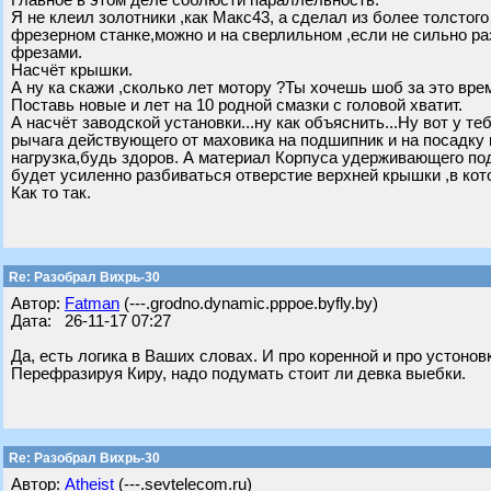
Главное в этом деле соблюсти параллельность.
Я не клеил золотники ,как Макс43, а сделал из более толстого
фрезерном станке,можно и на сверлильном ,если не сильно раз
фрезами.
Насчёт крышки.
А ну ка скажи ,сколько лет мотору ?Ты хочешь шоб за это вре
Поставь новые и лет на 10 родной смазки с головой хватит.
А насчёт заводской установки...ну как объяснить...Ну вот у т
рычага действующего от маховика на подшипник и на посадку 
нагрузка,будь здоров. А материал Корпуса удерживающего по
будет усиленно разбиваться отверстие верхней крышки ,в ко
Как то так.
Re: Разобрал Вихрь-30
Автор:
Fatman
(---.grodno.dynamic.pppoe.byfly.by)
Дата: 26-11-17 07:27
Да, есть логика в Ваших словах. И про коренной и про устонов
Перефразируя Киру, надо подумать стоит ли девка выебки.
Re: Разобрал Вихрь-30
Автор:
Atheist
(---.sevtelecom.ru)