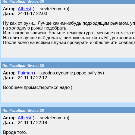
Re: Разобрал Вихрь-30
Автор:
Atheist
(---.sevtelecom.ru)
Дата: 24-11-17 22:00
Ну как от руки... Лучше каким-нибудь подходящим рычагом, уп
на холодную рычаг подобрать.
И от нагрева зависит. Больше температура - меньше натяг за 
На плите лучше всё делать, нижнюю плоскость БЦ установить
После всего на всякий случай проверить и обеспечить совпаде
Re: Разобрал Вихрь-30
Автор:
Fatman
(---.grodno.dynamic.pppoe.byfly.by)
Дата: 24-11-17 22:12
Вообщем примастыриться надо )
Re: Разобрал Вихрь-30
Автор:
Atheist
(---.sevtelecom.ru)
Дата: 24-11-17 22:19
Вроде того.