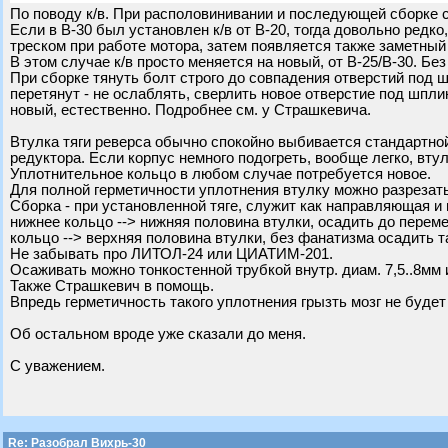
По поводу к/в. При располовинивании и последующей сборке с
Если в В-30 был установлен к/в от В-20, тогда довольно редк
треском при работе мотора, затем появляется также заметный 
В этом случае к/в просто меняется на новый, от В-25/В-30. Бе
При сборке тянуть болт строго до совпадения отверстий под шп
перетянут - не ослаблять, сверлить новое отверстие под шпли
новый, естественно. Подробнее см. у Страшкевича.
Втулка тяги реверса обычно спокойно выбивается стандартной
редуктора. Если корпус немного подогреть, вообще легко, вту
Уплотнительное кольцо в любом случае потребуется новое.
Для полной герметичности уплотнения втулку можно разрезать
Сборка - при установленной тяге, служит как направляющая 
нижнее кольцо --> нижняя половина втулки, осадить до перем
кольцо --> верхняя половина втулки, без фанатизма осадить т
Не забывать про ЛИТОЛ-24 или ЦИАТИМ-201.
Осаживать можно тонкостенной трубкой внутр. диам. 7,5..8мм 
Также Страшкевич в помощь.
Впредь герметичность такого уплотнения грызть мозг не будет
Об остальном вроде уже сказали до меня.
С уважением.
Re: Разобрал Вихрь-30