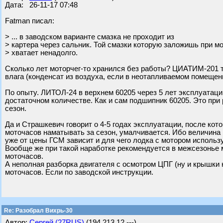
Дата: 26-11-17 07:48
Fatman писал:
> ... в заводском варианте смазка не проходит из
> картера через сальник. Той смазки которую заложишь при 
> хватает ненадолго.
Сколько лет моторчег-то хранился без работы? ЦИАТИМ-201 там
влага (конденсат из воздуха, если в неотапливаемом помещени
По опыту. ЛИТОЛ-24 в верхнем 60205 через 5 лет эксплуатации
достаточном количестве. Как и сам подшипник 60205. Это при 
сезон.
Да и Страшкевич говорит о 4-5 годах эксплуатации, после кот
моточасов наматывать за сезон, умалчивается. Ибо величина 
уже от цены ГСМ зависит и для чего лодка с мотором использ
Вообще же при такой наработке рекомендуется в межсезонье 
моточасов.
А неполная разборка двигателя с осмотром ЦПГ (ну и крышки 
моточасов. Если по заводской инструкции.
Re: Разобрал Вихрь-30
Автор:
Сергей (27RUS)
(194.213.12.---)