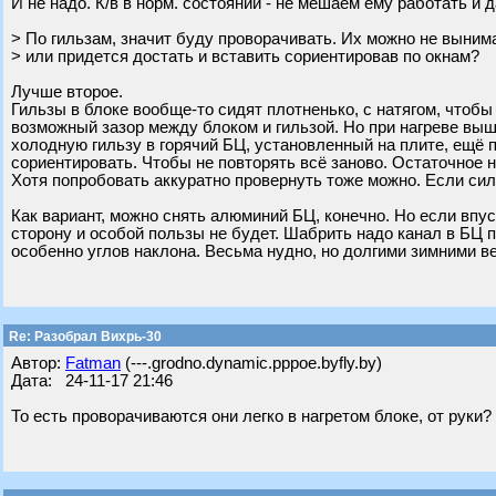
И не надо. К/в в норм. состоянии - не мешаем ему работать и 
> По гильзам, значит буду проворачивать. Их можно не выним
> или придется достать и вставить сориентировав по окнам?
Лучше второе.
Гильзы в блоке вообще-то сидят плотненько, с натягом, чтоб
возможный зазор между блоком и гильзой. Но при нагреве выш
холодную гильзу в горячий БЦ, установленный на плите, ещё п
сориентировать. Чтобы не повторять всё заново. Остаточное 
Хотя попробовать аккуратно провернуть тоже можно. Если сил
Как вариант, можно снять алюминий БЦ, конечно. Но если впус
сторону и особой пользы не будет. Шабрить надо канал в БЦ п
особенно углов наклона. Весьма нудно, но долгими зимними в
Re: Разобрал Вихрь-30
Автор:
Fatman
(---.grodno.dynamic.pppoe.byfly.by)
Дата: 24-11-17 21:46
То есть проворачиваются они легко в нагретом блоке, от руки?