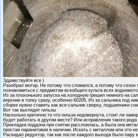
Здравствуйте все )
Разобрал мотор. Не потому что сломался, а потому что сезон
познакомиться с предметом всеобщего культа всех водномотор
Из за плохонького запуска на холодную грешил немного на са
верхние в топку сразу, особенно 60205. Из за сальника под ни
сборке нужно ставить как все-сальник сверху, подшипники сн
Вот так выглядят гильзы
Насколько критично то что гильза недовернута, стоит ли зам
будет работать в другом месте? Или исправления такого рода
Прокладка поддона при снятии расслоилась, а была она метал
простая паранитовая в наличии. Искать с металлом или это не
Раскидал редуктор, так как после каждого выхода было пару 