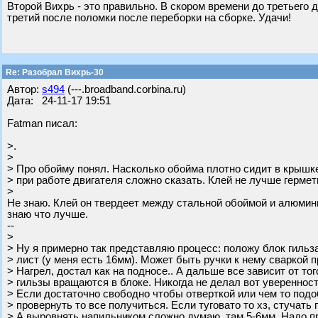
Второй Вихрь - это правильно. В скором времени до третьего д
третий после поломки после переборки на сборке. Удачи!
Re: Разобрал Вихрь-30
Автор:
s494
(---.broadband.corbina.ru)
Дата: 24-11-17 19:51
Fatman писал:
>.
>
> Про обойму понял. Насколько обойма плотно сидит в крышке
> при работе двигателя сложно сказать. Клей не лучше гермет
>
Не знаю. Клей он твердеет между стальной обоймой и алюмини
знаю что лучше.
--
>
> Ну я примерно так представляю процесс: положу блок гильз
> лист (у меня есть 16мм). Может быть ручки к нему сваркой 
> Нагрел, достал как на подносе.. А дальше все зависит от то
> гильзы вращаются в блоке. Никогда не делал вот уверенност
> Если достаточно свободно чтобы отверткой или чем то под
> провернуть то все получиться. Если туговато то хз, стучать 
> А выровнять напильником сложно думаю, там 5-6мм. Надо п