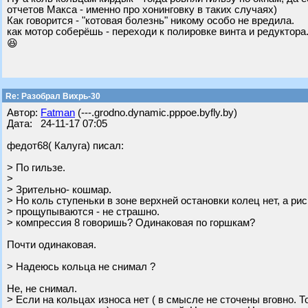
отчетов Макса - именно про хонинговку в таких случаях)
Как говорится - "котовая болезнь" никому особо не вредила.
как мотор соберёшь - переходи к полировке винта и редуктора.
😆
Re: Разобрал Вихрь-30
Автор:
Fatman
(---.grodno.dynamic.pppoe.byfly.by)
Дата: 24-11-17 07:05
федот68( Калуга) писал:
> По гильзе.
>
> Зрительно- кошмар.
> Но коль ступеньки в зоне верхней остановки колец нет, а рис
> прощупываются - не страшно.
> компрессия 8 говоришь? Одинаковая по горшкам?
Почти одинаковая.
> Надеюсь кольца не снимал ?
Не, не снимал.
> Если на кольцах износа нет ( в смысле не сточены вговно. 