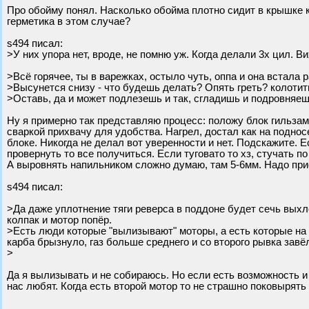
Про обойму понял. Насколько обойма плотно сидит в крышке к
герметика в этом случае?
s494 писал:
>У них упора нет, вроде, не помню уж. Когда делали 3х цил. 
>Всё горячее, ты в варежках, остыло чуть, оппа и она встала 
>Высунется снизу - что будешь делать? Опять греть? колотить
>Оставь, да и может подлезешь и так, сгладишь и подровняе
Ну я примерно так представляю процесс: положу блок гильзами
сваркой прихвачу для удобства. Нагрел, достал как на поднос
блоке. Никогда не делал вот уверенности и нет. Подскажите.
провернуть то все получиться. Если туговато то хз, стучать по
А выровнять напильником сложно думаю, там 5-6мм. Надо при
s494 писал:
>Да даже уплотнение тяги реверса в поддоне будет сечь выхл
колпак и мотор попёр.
>Есть люди которые "вылизывают" моторы, а есть которые на 
карба брызнуло, газ больше среднего и со второго рывка завё
>
Да я вылизывать и не собираюсь. Но если есть возможность и 
нас любят. Когда есть второй мотор то не страшно поковырять 