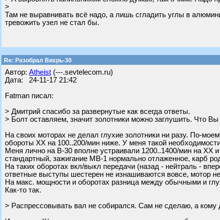
>
Там не выравнивать всё надо, а лишь сгладить углы в алюмини
тревожить узел не стал бы.
Re: Разобрал Вихрь-30
Автор:
Atheist
(---.sevtelecom.ru)
Дата: 24-11-17 21:42
Fatman писал:
> Дмитрий спасибо за развернутые как всегда ответы.
> Болт оставляем, значит золотники можно заглушить. Что Вы
На своих моторах не делал глухие золотники ни разу. По-мое
обороты ХХ на 100..200/мин ниже. У меня такой необходимост
Меня лично на В-30 вполне устраивали 1200..1400/мин на ХХ и
стандартный, зажигание МВ-1 нормально отлаженное, карб ро
На таких оборотах вкл/выкл передачи (назад - нейтраль - впер
ответные выступы шестерен не изнашиваются вовсе, мотор не 
На макс. мощности и оборотах разница между обычными и глу
Как-то так.
> Распрессовывать вал не собирался. Сам не сделаю, а кому 