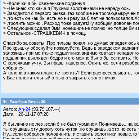
> -Колечки я бы свеженькие подкинул.
> -Не знаю,кто как,а я Глухими золотниками не нарадуюсь.
> Заводится с первого рывка, газ вообще не трогаю,выкручен
> ,то есть он как бы есть,но ни разу за 6 лет не пользовался.
> ,тролить можно , Расход тоже радует.Ну вобщем доволен по
> Следующие,сделал 9мм ,нонешние не помню ,но толще 8ми 
> Остальное -СТРАШКЕВИЧ в помощ.
Спасибо за советы. Про гильзы понял, но думаю определюсь е
Про крышку обоснуйте пожалуйста. Ведь в заводском варианте
заложишь при монтаже подшипника видимо хватает ненадолго
подшипник выглядел бодро и его можно было бы оставить. Но
С колечками учту, Вы правы наверное. Опять же, если разобр
собрался.
А колена в каком плане не трогать? Если распрессовывать, то
у Вас положительный отзыв о закрытых золотниках.
Re: Разобрал Вихрь-30
Автор:
An-24
(93.79.187.---)
Дата: 26-11-17 07:20
Я бы лично не лез ,если б не был гурманом.Понимаешь...на кол
ты срушишь эту дорогу,хоть чуток ,но срушишь ,а это не есть г
Ну...если собрался половинить, и ставить золотники новые,то 