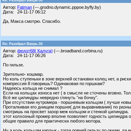
Re: Разобрал Вихрь-30
Автор:
Fatman
(---.grodno.dynamic.pppoe.byfly.by)
Дата: 24-11-17 06:12
Да, Макса смотрю. Спасибо.
Re: Разобрал Вихрь-30
Автор:
федот68( Калуга)
(---.broadband.corbina.ru)
Дата: 24-11-17 06:26
По гильзе.
Зрительно- кошмар.
Но коль ступеньки в зоне верхней остановки колец нет, а риск
компрессия 8 говоришь? Одинаковая по горшкам?
Надеюсь кольца не снимал ?
Если на кольцах износа нет ( в смысле не сточены вговно. Тол
Всё же цилиндры невредно глянуть "на бочку".
При отсутствии нутромера - поршневым кольцом ( лучше новы
Проталкивая его днищем поршня( для выравнивания) по разны
смотришь на просвет зазор меж кольцом и стенкой цилиндра.
этот колхозный промер вполне позволяет годность цилиндра о
общее правило для практически любого мотора.
Ну а коль кольцам кирдык - тогда ровняй гильзу по окнам, да 