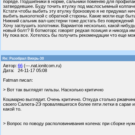
поряде. Подшипники в норме, сальники поменяю для профилак
затвердевшее. Буду точить втулку под маслосъемный колпаче
Кстати чтобы выбить эту втулку бронзовую я не придумал нич
выбить выколоткой с обратной стороны. Какие могли еще быт
Нижний сальник вал-шестерни тоже достать без повреждений 
Хочу заглушить золотники. Вариантов несколько, какой нибуд
новый болт? В ботмоторс говорят редкая позиция и никогда ими
Ну пока все. Хотелось бы получить рекомендации что еще мож
Re: Разобрал Вихрь-30
Автор:
66
(---.nat.ionitcom.ru)
Дата: 24-11-17 05:08
Fatman писал:
> Вот так выглядят гильзы. Насколько критично
Кошмарно выглядит. Очень критично. Откуда столько ржавчин
своего Салюта-2Э провалявшегося более пяти летки в сарае 
какой то.
> Вопрос по поводу располовинивания колена: при сборке нуж