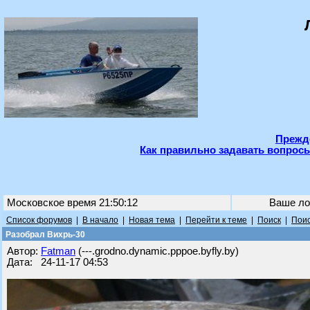
Прежде
Как правильно задавать вопросы
Московское время 21:50:12
Ваше ло
Список форумов
|
В начало
|
Новая тема
|
Перейти к теме
|
Поиск
|
Поис
Разобрал Вихрь-30
Автор:
Fatman
(---.grodno.dynamic.pppoe.byfly.by)
Дата: 24-11-17 04:53