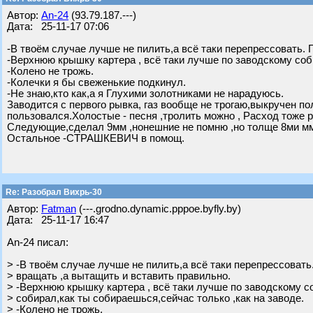
Автор:
An-24
(93.79.187.---)
Дата: 25-11-17 07:06
-В твоём случае лучше не пилить,а всё таки перепрессовать. 
-Верхнюю крышку картера , всё таки лучше по заводскому соб
-Колено не трожь.
-Колечки я бы свеженькие подкинул.
-Не знаю,кто как,а я Глухими золотниками не нарадуюсь.
Заводится с первого рывка, газ вообще не трогаю,выкручен пол
пользовался.Холостые - песня ,тролить можно , Расход тоже
Следующие,сделал 9мм ,нонешние не помню ,но толще 8ми м
Остальное -СТРАШКЕВИЧ в помощ.
Re: Разобрал Вихрь-30
Автор:
Fatman
(---.grodno.dynamic.pppoe.byfly.by)
Дата: 25-11-17 16:47
An-24 писал:
> -В твоём случае лучше не пилить,а всё таки перепрессовать
> вращать ,а вытащить и вставить правильно.
> -Верхнюю крышку картера , всё таки лучше по заводскому с
> собирал,как ты собираешься,сейчас только ,как на заводе.
> -Колено не трожь.