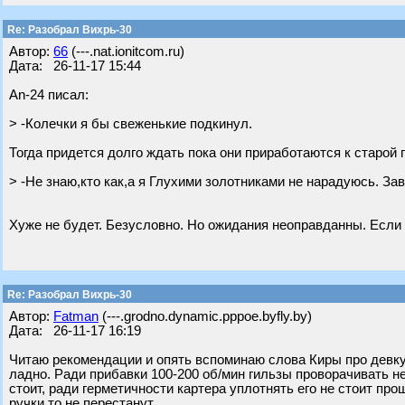
Re: Разобрал Вихрь-30
Автор:
66
(---.nat.ionitcom.ru)
Дата: 26-11-17 15:44
An-24 писал:
> -Колечки я бы свеженькие подкинул.
Тогда придется долго ждать пока они приработаются к старой 
> -Не знаю,кто как,а я Глухими золотниками не нарадуюсь. Зав
Хуже не будет. Безусловно. Но ожидания неоправданны. Если р
Re: Разобрал Вихрь-30
Автор:
Fatman
(---.grodno.dynamic.pppoe.byfly.by)
Дата: 26-11-17 16:19
Читаю рекомендации и опять вспоминаю слова Киры про девку 
ладно. Ради прибавки 100-200 об/мин гильзы проворачивать не
стоит, ради герметичности картера уплотнять его не стоит про
ручки то не перестанут.