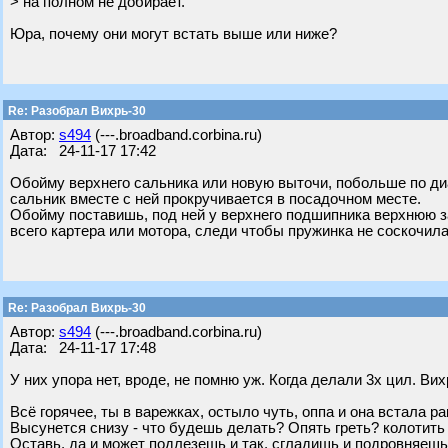
> на полном не добирает.
Юра, почему они могут встать выше или ниже?
Re: Разобрал Вихрь-30
Автор:
s494
(---.broadband.corbina.ru)
Дата: 24-11-17 17:42
Обойму верхнего сальника или новую выточи, побольше по диа
сальник вместе с ней прокручивается в посадочном месте.
Обойму поставишь, под ней у верхнего подшипника верхнюю 
всего картера или мотора, следи чтобы пружинка не соскочила
Re: Разобрал Вихрь-30
Автор:
s494
(---.broadband.corbina.ru)
Дата: 24-11-17 17:48
У них упора нет, вроде, не помню уж. Когда делали 3х цил. В
Всё горячее, ты в варежках, остыло чуть, оппа и она встала ра
Высунется снизу - что будешь делать? Опять греть? колотить 
Оставь, да и может подлезешь и так, сгладишь и подровняеш