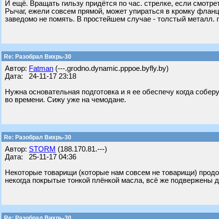
И ещё. Вращать гильзу придётся по час. стрелке, если смотре
Рычаг, ежели совсем прямой, может упираться в кромку фланца
заведомо не помять. В простейшем случае - толстый металл. пр
Re: Разобрал Вихрь-30
Автор:
Fatman
(---.grodno.dynamic.pppoe.byfly.by)
Дата: 24-11-17 23:18
Нужна основательная подготовка и я ее обеспечу когда собер
во времени. Сижу уже на чемодане.
Re: Разобрал Вихрь-30
Автор:
STORM
(188.170.81.---)
Дата: 25-11-17 04:36
Некоторые товарищи (которые нам совсем не товарищи) продол
некогда покрытые тонкой плёнкой масла, всё же подвержены д
Re: Разобрал Вихрь-30