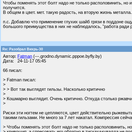
Чтобы поменять этот болт надо не только располовинить, но и
получится.
В общем в цвет. мет. такую радость, на вторую жизнь металл
п.с. Добавлю что применение глухих шайб грязи в поддоне ощу
большого преимущества в них не наблюдалось, "работа ради 
Re: Разобрал Вихрь-30
Автор:
Fatman
(---.grodno.dynamic.pppoe.byfly.by)
Дата: 24-11-17 05:45
66 писал:
> Fatman писал:
>
> > Вот так выглядят гильзы. Насколько критично
>
> Кошмарно выглядит. Очень критично. Откуда столько ржавч
>
Риски эти ногтем не цепляются, цвет действительно рыжевытый
такими гильзами. Не много за 7 лет накатал. Компрессия сейч
> Чтобы поменять этот болт надо не только располовинить, но
> кривошип, а спресовать его обратно в тисках+кувалда не по