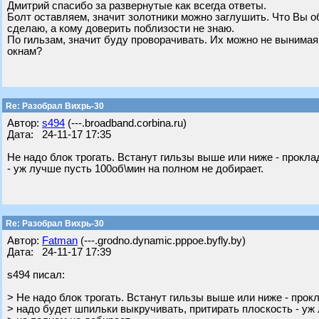
Дмитрий спасибо за развернутые как всегда ответы.
Болт оставляем, значит золотники можно заглушить. Что Вы о
сделаю, а кому доверить поблизости не знаю.
По гильзам, значит буду проворачивать. Их можно не вынимая
окнам?
Re: Разобрал Вихрь-30
Автор:
s494
(---.broadband.corbina.ru)
Дата: 24-11-17 17:35
Не надо блок трогать. Встанут гильзы выше или ниже - прокла
- уж лучше пусть 100об\мин на полном не добирает.
Re: Разобрал Вихрь-30
Автор:
Fatman
(---.grodno.dynamic.pppoe.byfly.by)
Дата: 24-11-17 17:39
s494 писал:
> Не надо блок трогать. Встанут гильзы выше или ниже - прок
> надо будет шпильки выкручивать, притирать плоскость - уж