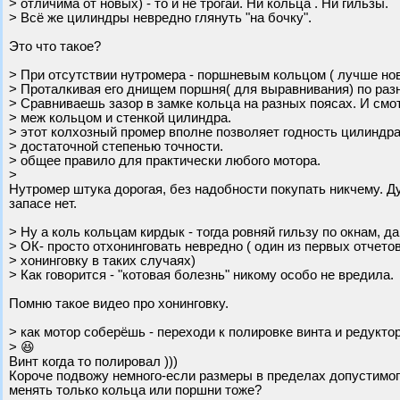
> отличима от новых) - то и не трогай. Ни кольца . Ни гильзы.
> Всё же цилиндры невредно глянуть "на бочку".
Это что такое?
> При отсутствии нутромера - поршневым кольцом ( лучше но
> Проталкивая его днищем поршня( для выравнивания) по раз
> Сравниваешь зазор в замке кольца на разных поясах. И смо
> меж кольцом и стенкой цилиндра.
> этот колхозный промер вполне позволяет годность цилиндра
> достаточной степенью точности.
> общее правило для практически любого мотора.
>
Нутромер штука дорогая, без надобности покупать никчему. Д
запасе нет.
> Ну а коль кольцам кирдык - тогда ровняй гильзу по окнам, д
> ОК- просто отхонинговать невредно ( один из первых отчето
> хонинговку в таких случаях)
> Как говорится - "котовая болезнь" никому особо не вредила.
Помню такое видео про хонинговку.
> как мотор соберёшь - переходи к полировке винта и редуктор
> 😆
Винт когда то полировал )))
Короче подвожу немного-если размеры в пределах допустимого 
менять только кольца или поршни тоже?