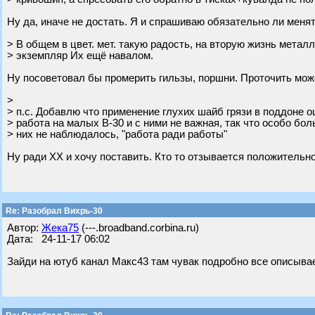
Ну да, иначе не достать. Я и спрашиваю обязательно ли менят
> В общем в цвет. мет. такую радость, на вторую жизнь метал
> экземпляр Их ещё навалом.
Ну посоветовал бы промерить гильзы, поршни. Проточить может
>
> п.с. Добавлю что применение глухих шайб грязи в поддоне о
> работа на малых В-30 и с ними не важная, так что особо бо
> них не наблюдалось, "работа ради работы"
Ну ради ХХ и хочу поставить. Кто то отзывается положительно
Re: Разобрал Вихрь-30
Автор:
Жека75
(---.broadband.corbina.ru)
Дата: 24-11-17 06:02
Зайди на ютуб канал Макс43 там чувак подробно все описывае