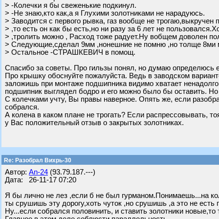
> -Колечки я бы свеженькие подкинул.
> -Не знаю,кто как,а я Глухими золотниками не нарадуюсь.
> Заводится с первого рывка, газ вообще не трогаю,выкручен
> ,то есть он как бы есть,но ни разу за 6 лет не пользовался.
> ,тролить можно , Расход тоже радует.Ну вобщем доволен по
> Следующие,сделал 9мм ,нонешние не помню ,но толще 8ми 
> Остальное -СТРАШКЕВИЧ в помощ.
Спасибо за советы. Про гильзы понял, но думаю определюсь е
Про крышку обоснуйте пожалуйста. Ведь в заводском варианте
заложишь при монтаже подшипника видимо хватает ненадолго
подшипник выглядел бодро и его можно было бы оставить. Но
С колечками учту, Вы правы наверное. Опять же, если разобр
собрался.
А колена в каком плане не трогать? Если распрессовывать, то
у Вас положительный отзыв о закрытых золотниках.
Re: Разобрал Вихрь-30
Автор:
An-24
(93.79.187.---)
Дата: 26-11-17 07:20
Я бы лично не лез ,если б не был гурманом.Понимаешь...на кол
ты срушишь эту дорогу,хоть чуток ,но срушишь ,а это не есть г
Ну...если собрался половинить, и ставить золотники новые,то 