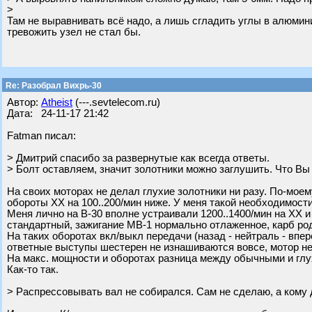
>
Там не выравнивать всё надо, а лишь сгладить углы в алюмини
тревожить узел не стал бы.
Re: Разобрал Вихрь-30
Автор:
Atheist
(---.sevtelecom.ru)
Дата: 24-11-17 21:42
Fatman писал:
> Дмитрий спасибо за развернутые как всегда ответы.
> Болт оставляем, значит золотники можно заглушить. Что Вы
На своих моторах не делал глухие золотники ни разу. По-мое
обороты ХХ на 100..200/мин ниже. У меня такой необходимост
Меня лично на В-30 вполне устраивали 1200..1400/мин на ХХ и
стандартный, зажигание МВ-1 нормально отлаженное, карб ро
На таких оборотах вкл/выкл передачи (назад - нейтраль - впер
ответные выступы шестерен не изнашиваются вовсе, мотор не 
На макс. мощности и оборотах разница между обычными и глу
Как-то так.
> Распрессовывать вал не собирался. Сам не сделаю, а кому 