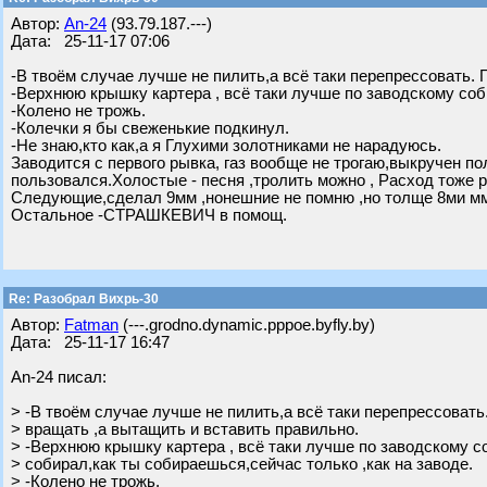
Автор:
An-24
(93.79.187.---)
Дата: 25-11-17 07:06
-В твоём случае лучше не пилить,а всё таки перепрессовать. 
-Верхнюю крышку картера , всё таки лучше по заводскому соб
-Колено не трожь.
-Колечки я бы свеженькие подкинул.
-Не знаю,кто как,а я Глухими золотниками не нарадуюсь.
Заводится с первого рывка, газ вообще не трогаю,выкручен пол
пользовался.Холостые - песня ,тролить можно , Расход тоже
Следующие,сделал 9мм ,нонешние не помню ,но толще 8ми м
Остальное -СТРАШКЕВИЧ в помощ.
Re: Разобрал Вихрь-30
Автор:
Fatman
(---.grodno.dynamic.pppoe.byfly.by)
Дата: 25-11-17 16:47
An-24 писал:
> -В твоём случае лучше не пилить,а всё таки перепрессовать
> вращать ,а вытащить и вставить правильно.
> -Верхнюю крышку картера , всё таки лучше по заводскому с
> собирал,как ты собираешься,сейчас только ,как на заводе.
> -Колено не трожь.