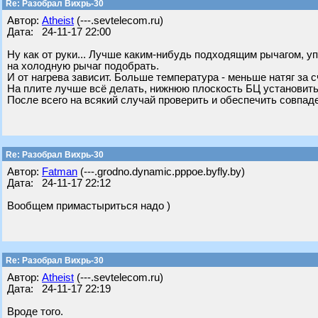
Re: Разобрал Вихрь-30
Автор:
Atheist
(---.sevtelecom.ru)
Дата: 24-11-17 22:00
Ну как от руки... Лучше каким-нибудь подходящим рычагом, уп
на холодную рычаг подобрать.
И от нагрева зависит. Больше температура - меньше натяг за 
На плите лучше всё делать, нижнюю плоскость БЦ установить
После всего на всякий случай проверить и обеспечить совпаде
Re: Разобрал Вихрь-30
Автор:
Fatman
(---.grodno.dynamic.pppoe.byfly.by)
Дата: 24-11-17 22:12
Вообщем примастыриться надо )
Re: Разобрал Вихрь-30
Автор:
Atheist
(---.sevtelecom.ru)
Дата: 24-11-17 22:19
Вроде того.