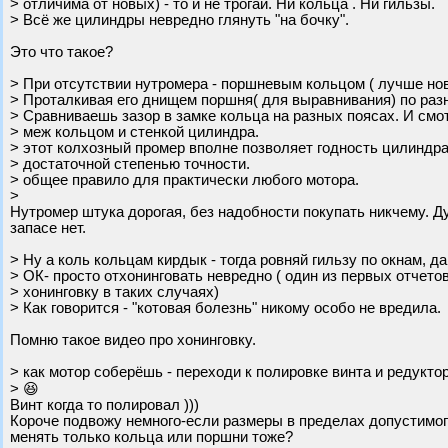
> отличима от новых) - то и не трогай. Ни кольца . Ни гильзы.
> Всё же цилиндры невредно глянуть "на бочку".
Это что такое?
> При отсутствии нутромера - поршневым кольцом ( лучше но
> Проталкивая его днищем поршня( для выравнивания) по раз
> Сравниваешь зазор в замке кольца на разных поясах. И смо
> меж кольцом и стенкой цилиндра.
> этот колхозный промер вполне позволяет годность цилиндра
> достаточной степенью точности.
> общее правило для практически любого мотора.
>
Нутромер штука дорогая, без надобности покупать никчему. Д
запасе нет.
> Ну а коль кольцам кирдык - тогда ровняй гильзу по окнам, д
> ОК- просто отхонинговать невредно ( один из первых отчето
> хонинговку в таких случаях)
> Как говорится - "котовая болезнь" никому особо не вредила.
Помню такое видео про хонинговку.
> как мотор соберёшь - переходи к полировке винта и редуктор
> 😆
Винт когда то полировал )))
Короче подвожу немного-если размеры в пределах допустимого 
менять только кольца или поршни тоже?