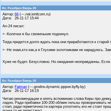
Re: Разобрал Вихрь-30
Автор:
66
(---.nat.ionitcom.ru)
Дата: 26-11-17 15:44
An-24 писал:
> -Колечки я бы свеженькие подкинул.
Тогда придется долго ждать пока они приработаются к старой 
> -Не знаю,кто как,а я Глухими золотниками не нарадуюсь. Зав
Хуже не будет. Безусловно. Но ожидания неоправданны. Если р
Re: Разобрал Вихрь-30
Автор:
Fatman
(---.grodno.dynamic.pppoe.byfly.by)
Дата: 26-11-17 16:19
Читаю рекомендации и опять вспоминаю слова Киры про девку 
ладно. Ради прибавки 100-200 об/мин гильзы проворачивать не
стоит, ради герметичности картера уплотнять его не стоит про
ручки то не перестанут.