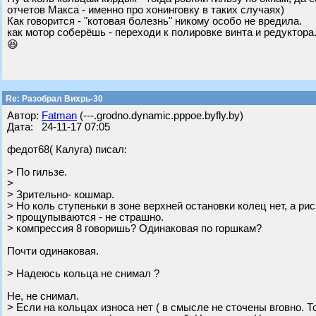
отчетов Макса - именно про хонинговку в таких случаях)
Как говорится - "котовая болезнь" никому особо не вредила.
как мотор соберёшь - переходи к полировке винта и редуктора.
😆
Re: Разобрал Вихрь-30
Автор:
Fatman
(---.grodno.dynamic.pppoe.byfly.by)
Дата: 24-11-17 07:05
федот68( Калуга) писал:
> По гильзе.
>
> Зрительно- кошмар.
> Но коль ступеньки в зоне верхней остановки колец нет, а рис
> прощупываются - не страшно.
> компрессия 8 говоришь? Одинаковая по горшкам?
Почти одинаковая.
> Надеюсь кольца не снимал ?
Не, не снимал.
> Если на кольцах износа нет ( в смысле не сточены вговно. 