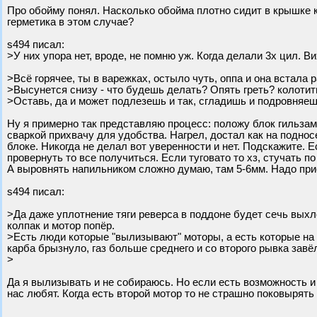
Про обойму понял. Насколько обойма плотно сидит в крышке к
герметика в этом случае?
s494 писал:
>У них упора нет, вроде, не помню уж. Когда делали 3х цил. 
>Всё горячее, ты в варежках, остыло чуть, оппа и она встала 
>Высунется снизу - что будешь делать? Опять греть? колотить
>Оставь, да и может подлезешь и так, сгладишь и подровняе
Ну я примерно так представляю процесс: положу блок гильзами
сваркой прихвачу для удобства. Нагрел, достал как на поднос
блоке. Никогда не делал вот уверенности и нет. Подскажите.
провернуть то все получиться. Если туговато то хз, стучать по
А выровнять напильником сложно думаю, там 5-6мм. Надо при
s494 писал:
>Да даже уплотнение тяги реверса в поддоне будет сечь выхл
колпак и мотор попёр.
>Есть люди которые "вылизывают" моторы, а есть которые на 
карба брызнуло, газ больше среднего и со второго рывка завё
>
Да я вылизывать и не собираюсь. Но если есть возможность и 
нас любят. Когда есть второй мотор то не страшно поковырять 