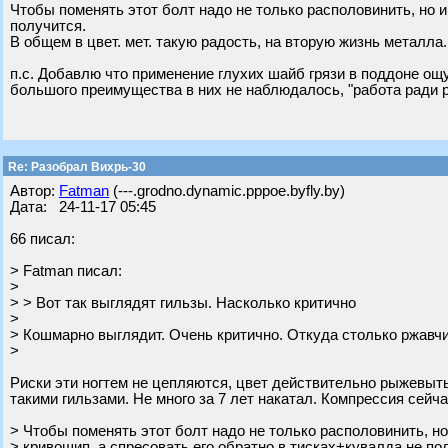
Чтобы поменять этот болт надо не только располовинить, но и
получится.
В общем в цвет. мет. такую радость, на вторую жизнь металл
п.с. Добавлю что применение глухих шайб грязи в поддоне ощу
большого преимущества в них не наблюдалось, "работа ради 
Re: Разобрал Вихрь-30
Автор:
Fatman
(---.grodno.dynamic.pppoe.byfly.by)
Дата: 24-11-17 05:45
66 писал:
> Fatman писал:
>
> > Вот так выглядят гильзы. Насколько критично
>
> Кошмарно выглядит. Очень критично. Откуда столько ржавч
>
Риски эти ногтем не цепляются, цвет действительно рыжевытый
такими гильзами. Не много за 7 лет накатал. Компрессия сейч
> Чтобы поменять этот болт надо не только располовинить, но
> кривошип, а спресовать его обратно в тисках+кувалда не по