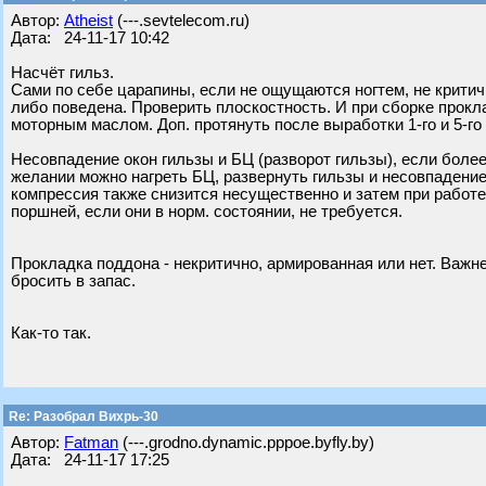
Автор:
Atheist
(---.sevtelecom.ru)
Дата: 24-11-17 10:42
Насчёт гильз.
Сами по себе царапины, если не ощущаются ногтем, не крити
либо поведена. Проверить плоскостность. И при сборке прок
моторным маслом. Доп. протянуть после выработки 1-го и 5-го
Несовпадение окон гильзы и БЦ (разворот гильзы), если более
желании можно нагреть БЦ, развернуть гильзы и несовпадение
компрессия также снизится несущественно и затем при работ
поршней, если они в норм. состоянии, не требуется.
Прокладка поддона - некритично, армированная или нет. Важн
бросить в запас.
Как-то так.
Re: Разобрал Вихрь-30
Автор:
Fatman
(---.grodno.dynamic.pppoe.byfly.by)
Дата: 24-11-17 17:25