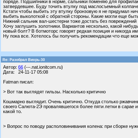
поряде. Подшипники в норме, сальники поменяю для профилак
затвердевшее. Буду точить втулку под маслосъемный колпаче
Кстати чтобы выбить эту втулку бронзовую я не придумал нич
выбить выколоткой с обратной стороны. Какие могли еще быт
Нижний сальник вал-шестерни тоже достать без повреждений 
Хочу заглушить золотники. Вариантов несколько, какой нибуд
новый болт? В ботмоторс говорят редкая позиция и никогда ими
Ну пока все. Хотелось бы получить рекомендации что еще мож
Re: Разобрал Вихрь-30
Автор:
66
(---.nat.ionitcom.ru)
Дата: 24-11-17 05:08
Fatman писал:
> Вот так выглядят гильзы. Насколько критично
Кошмарно выглядит. Очень критично. Откуда столько ржавчин
своего Салюта-2Э провалявшегося более пяти летки в сарае 
какой то.
> Вопрос по поводу располовинивания колена: при сборке нуж