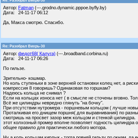
Re: Разобрал Вихрь-30
Автор:
Fatman
(---.grodno.dynamic.pppoe.byfly.by)
Дата: 24-11-17 06:12
Да, Макса смотрю. Спасибо.
Re: Разобрал Вихрь-30
Автор:
федот68( Калуга)
(---.broadband.corbina.ru)
Дата: 24-11-17 06:26
По гильзе.
Зрительно- кошмар.
Но коль ступеньки в зоне верхней остановки колец нет, а риск
компрессия 8 говоришь? Одинаковая по горшкам?
Надеюсь кольца не снимал ?
Если на кольцах износа нет ( в смысле не сточены вговно. Тол
Всё же цилиндры невредно глянуть "на бочку".
При отсутствии нутромера - поршневым кольцом ( лучше новы
Проталкивая его днищем поршня( для выравнивания) по разны
смотришь на просвет зазор меж кольцом и стенкой цилиндра.
этот колхозный промер вполне позволяет годность цилиндра о
общее правило для практически любого мотора.
Ну а коль кольцам кирдык - тогда ровняй гильзу по окнам, да 