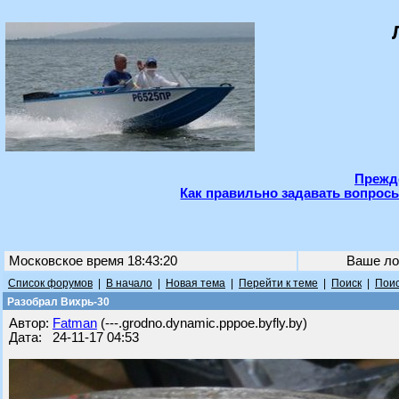
Прежде
Как правильно задавать вопросы
Московское время 18:43:20
Ваше ло
Список форумов
|
В начало
|
Новая тема
|
Перейти к теме
|
Поиск
|
Поис
Разобрал Вихрь-30
Автор:
Fatman
(---.grodno.dynamic.pppoe.byfly.by)
Дата: 24-11-17 04:53