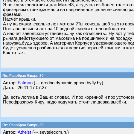
Главное в этом деле соблюсти параллельность.
Я не клеил золотники ,как Макс43, а сделал из более толстого
фрезерном станке,можно и на сверлильном ,если не сильно раз
фрезами.
Насчёт крышки.
А ну ка скажи ,сколько лет мотору ?Ты хочешь шоб за это вре
Поставь новые и лет на 10 родной смазки с головой хватит.
А насчёт заводской установки...ну как объяснить...Ну вот у т
рычага действующего от маховика на подшипник и на посадку 
нагрузка,будь здоров. А материал Корпуса удерживающего по
будет усиленно разбиваться отверстие верхней крышки ,в ко
Как то так.
Re: Разобрал Вихрь-30
Автор:
Fatman
(---.grodno.dynamic.pppoe.byfly.by)
Дата: 26-11-17 07:27
Да, есть логика в Ваших словах. И про коренной и про устонов
Перефразируя Киру, надо подумать стоит ли девка выебки.
Re: Разобрал Вихрь-30
Автор:
Atheist
(---.sevtelecom.ru)