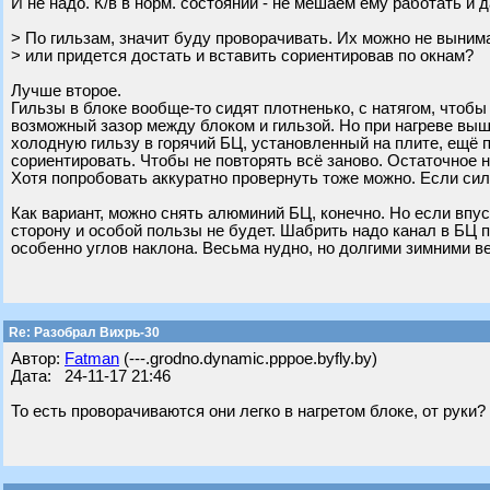
И не надо. К/в в норм. состоянии - не мешаем ему работать и 
> По гильзам, значит буду проворачивать. Их можно не выним
> или придется достать и вставить сориентировав по окнам?
Лучше второе.
Гильзы в блоке вообще-то сидят плотненько, с натягом, чтоб
возможный зазор между блоком и гильзой. Но при нагреве выш
холодную гильзу в горячий БЦ, установленный на плите, ещё п
сориентировать. Чтобы не повторять всё заново. Остаточное 
Хотя попробовать аккуратно провернуть тоже можно. Если сил
Как вариант, можно снять алюминий БЦ, конечно. Но если впус
сторону и особой пользы не будет. Шабрить надо канал в БЦ п
особенно углов наклона. Весьма нудно, но долгими зимними в
Re: Разобрал Вихрь-30
Автор:
Fatman
(---.grodno.dynamic.pppoe.byfly.by)
Дата: 24-11-17 21:46
То есть проворачиваются они легко в нагретом блоке, от руки?