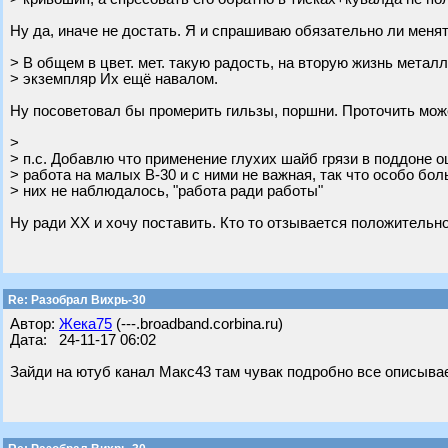
Ну да, иначе не достать. Я и спрашиваю обязательно ли менят
> В общем в цвет. мет. такую радость, на вторую жизнь метал
> экземпляр Их ещё навалом.
Ну посоветовал бы промерить гильзы, поршни. Проточить может
>
> п.с. Добавлю что применение глухих шайб грязи в поддоне о
> работа на малых В-30 и с ними не важная, так что особо бо
> них не наблюдалось, "работа ради работы"
Ну ради ХХ и хочу поставить. Кто то отзывается положительно
Re: Разобрал Вихрь-30
Автор:
Жека75
(---.broadband.corbina.ru)
Дата: 24-11-17 06:02
Зайди на ютуб канал Макс43 там чувак подробно все описывае