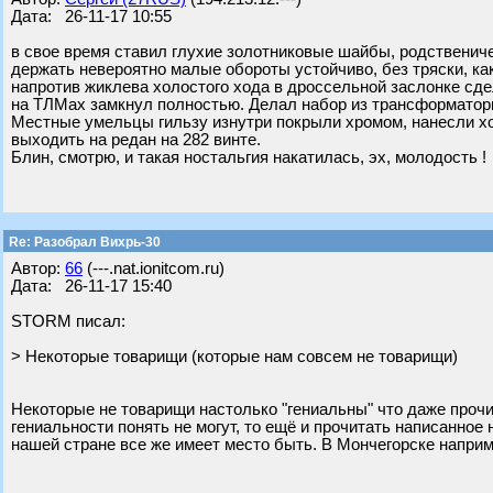
Дата: 26-11-17 10:55
в свое время ставил глухие золотниковые шайбы, родственич
держать невероятно малые обороты устойчиво, без тряски, ка
напротив жиклева холостого хода в дроссельной заслонке сд
на ТЛМах замкнул полностью. Делал набор из трансформатор
Местные умельцы гильзу изнутри покрыли хромом, нанесли хо
выходить на редан на 282 винте.
Блин, смотрю, и такая ностальгия накатилась, эх, молодость !
Re: Разобрал Вихрь-30
Автор:
66
(---.nat.ionitcom.ru)
Дата: 26-11-17 15:40
STORM писал:
> Некоторые товарищи (которые нам совсем не товарищи)
Некоторые не товарищи настолько "гениальны" что даже прочит
гениальности понять не могут, то ещё и прочитать написанно
нашей стране все же имеет место быть. В Мончегорске наприм