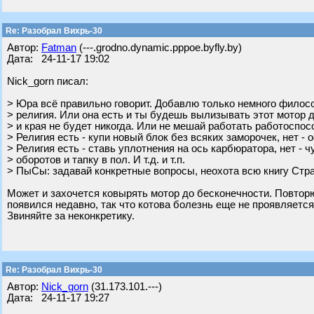
Re: Разобрал Вихрь-30
Автор:
Fatman
(---.grodno.dynamic.pppoe.byfly.by)
Дата: 24-11-17 19:02
Nick_gorn писал:
> Юра всё правильно говорит. Добавлю только немного филосо
> религия. Или она есть и ты будешь вылизывать этот мотор 
> и края не будет никогда. Или не мешай работать работоспо
> Религия есть - купи новый блок без всяких заморочек, нет - о
> Религия есть - ставь уплотнения на ось карбюратора, нет - ч
> оборотов и тапку в пол. И т.д. и т.п.
> ПыСы: задавай конкретные вопросы, неохота всю книгу Стр
Может и захочется ковырять мотор до бесконечности. Повторю
появился недавно, так что котова болезнь еще не проявляется
Звиняйте за неконкретику.
Re: Разобрал Вихрь-30
Автор:
Nick_gorn
(31.173.101.---)
Дата: 24-11-17 19:27