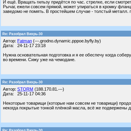
И ещё. Вращать гильзу придётся по час. стрелке, если смотре
Рычаг, ежели совсем прямой, может упираться в кромку фланца
заведомо не помять. В простейшем случае - толстый металл. пр
Re: Разобрал Вихрь-30
Автор:
Fatman
(---.grodno.dynamic.pppoe.byfly.by)
Дата: 24-11-17 23:18
Нужна основательная подготовка и я ее обеспечу когда собер
во времени. Сижу уже на чемодане.
Re: Разобрал Вихрь-30
Автор:
STORM
(188.170.81.---)
Дата: 25-11-17 04:36
Некоторые товарищи (которые нам совсем не товарищи) продол
некогда покрытые тонкой плёнкой масла, всё же подвержены д
Re: Разобрал Вихрь-30