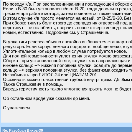
По поводу к/в. При располовинивании и последующей сборке с
Если в В-30 был установлен к/в от В-20, тогда довольно редк
треском при работе мотора, затем появляется также заметный 
В этом случае к/в просто меняется на новый, от В-25/В-30. Бе
При сборке тянуть болт строго до совпадения отверстий под шп
перетянут - не ослаблять, сверлить новое отверстие под шпли
новый, естественно. Подробнее см. у Страшкевича.
Втулка тяги реверса обычно спокойно выбивается стандартной
редуктора. Если корпус немного подогреть, вообще легко, вту
Уплотнительное кольцо в любом случае потребуется новое.
Для полной герметичности уплотнения втулку можно разрезать
Сборка - при установленной тяге, служит как направляющая 
нижнее кольцо --> нижняя половина втулки, осадить до перем
кольцо --> верхняя половина втулки, без фанатизма осадить т
Не забывать про ЛИТОЛ-24 или ЦИАТИМ-201.
Осаживать можно тонкостенной трубкой внутр. диам. 7,5..8мм 
Также Страшкевич в помощь.
Впредь герметичность такого уплотнения грызть мозг не будет
Об остальном вроде уже сказали до меня.
С уважением.
Re: Разобрал Вихрь-30