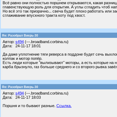
Всё равно они полностью поршнем открываются, какая разница
главенствующую роль для открытия. А углы сгладить чтоб на
Но всё это так призрачно... свеча будет плохо работать или 
сглаживание впускного тракта коту под хвост.
Re: Разобрал Вихрь-30
Автор:
s494
(---.broadband.corbina.ru)
Дата: 24-11-17 18:01
Да даже уплотнение тяги реверса в поддоне будет сечь выхло
колпак и мотор попёр.
Есть люди которые "вылизывают" моторы, а есть которые на ни
карба брызнуло, газ больше среднего и со второго рывка завё
Re: Разобрал Вихрь-30
Автор:
s494
(---.broadband.corbina.ru)
Дата: 24-11-17 18:03
Поршня и то бывают разные.
Ссылка.