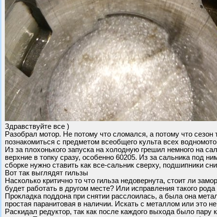
Здравствуйте все )
Разобрал мотор. Не потому что сломался, а потому что сезон
познакомиться с предметом всеобщего культа всех водномотор
Из за плохонького запуска на холодную грешил немного на са
верхние в топку сразу, особенно 60205. Из за сальника под ни
сборке нужно ставить как все-сальник сверху, подшипники сн
Вот так выглядят гильзы
Насколько критично то что гильза недовернута, стоит ли зам
будет работать в другом месте? Или исправления такого рода
Прокладка поддона при снятии расслоилась, а была она метал
простая паранитовая в наличии. Искать с металлом или это не
Раскидал редуктор, так как после каждого выхода было пару 