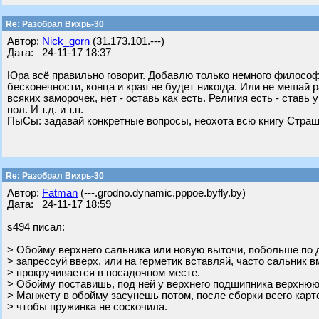
Re: Разобрал Вихрь-30
Автор:
Nick_gorn
(31.173.101.---)
Дата: 24-11-17 18:37
Юра всё правильно говорит. Добавлю только немного философи
бесконечности, конца и края не будет никогда. Или не мешай 
всяких заморочек, нет - оставь как есть. Религия есть - ставь
пол. И т.д. и т.п.
ПыСы: задавай конкретные вопросы, неохота всю книгу Страш
Re: Разобрал Вихрь-30
Автор:
Fatman
(---.grodno.dynamic.pppoe.byfly.by)
Дата: 24-11-17 18:59
s494 писал:
> Обойму верхнего сальника или новую выточи, побольше по 
> запрессуй вверх, или на герметик вставляй, часто сальник в
> прокручивается в посадочном месте.
> Обойму поставишь, под ней у верхнего подшипника верхню
> Манжету в обойму засунешь потом, после сборки всего карт
> чтобы пружинка не соскочила.