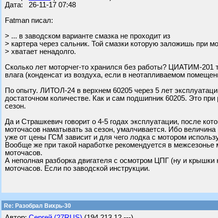
Дата: 26-11-17 07:48
Fatman писал:
> ... в заводском варианте смазка не проходит из
> картера через сальник. Той смазки которую заложишь при 
> хватает ненадолго.
Сколько лет моторчег-то хранился без работы? ЦИАТИМ-201 там
влага (конденсат из воздуха, если в неотапливаемом помещени
По опыту. ЛИТОЛ-24 в верхнем 60205 через 5 лет эксплуатации
достаточном количестве. Как и сам подшипник 60205. Это при 
сезон.
Да и Страшкевич говорит о 4-5 годах эксплуатации, после кот
моточасов наматывать за сезон, умалчивается. Ибо величина 
уже от цены ГСМ зависит и для чего лодка с мотором использ
Вообще же при такой наработке рекомендуется в межсезонье 
моточасов.
А неполная разборка двигателя с осмотром ЦПГ (ну и крышки 
моточасов. Если по заводской инструкции.
Re: Разобрал Вихрь-30
Автор:
Сергей (27RUS)
(194.213.12.---)