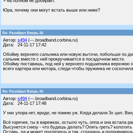
> на полном не добирает.
Юра, почему они могут встать выше или ниже?
Re: Разобрал Вихрь-30
Автор:
s494
(---.broadband.corbina.ru)
Дата: 24-11-17 17:42
Обойму верхнего сальника или новую выточи, побольше по диа
сальник вместе с ней прокручивается в посадочном месте.
Обойму поставишь, под ней у верхнего подшипника верхнюю 
всего картера или мотора, следи чтобы пружинка не соскочила
Re: Разобрал Вихрь-30
Автор:
s494
(---.broadband.corbina.ru)
Дата: 24-11-17 17:48
У них упора нет, вроде, не помню уж. Когда делали 3х цил. В
Всё горячее, ты в варежках, остыло чуть, оппа и она встала ра
Высунется снизу - что будешь делать? Опять греть? колотить 
Оставь, да и может подлезешь и так, сгладишь и подровняеш