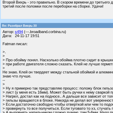
Второй Вихрь - это правильно. В скором времени до третьего д
третий после поломки после переборки на сборке. Удачи!
Re: Разобрал Вихрь-30
Автор:
s494
(---.broadband.corbina.ru)
Дата: 24-11-17 19:51
Fatman писал:
>.
>
> Про обойму понял. Насколько обойма плотно сидит в крышке
> при работе двигателя сложно сказать. Клей не лучше гермет
>
Не знаю. Клей он твердеет между стальной обоймой и алюмини
знаю что лучше.
--
>
> Ну я примерно так представляю процесс: положу блок гильз
> лист (у меня есть 16мм). Может быть ручки к нему сваркой 
> Нагрел, достал как на подносе.. А дальше все зависит от то
> гильзы вращаются в блоке. Никогда не делал вот уверенност
> Если достаточно свободно чтобы отверткой или чем то под
> провернуть то все получиться. Если туговато то хз, стучать 
> А выровнять напильником сложно думаю, там 5-6мм. Надо п