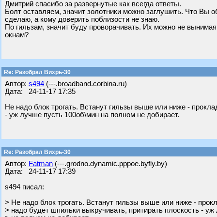
Дмитрий спасибо за развернутые как всегда ответы.
Болт оставляем, значит золотники можно заглушить. Что Вы о
сделаю, а кому доверить поблизости не знаю.
По гильзам, значит буду проворачивать. Их можно не вынимая
окнам?
Re: Разобрал Вихрь-30
Автор:
s494
(---.broadband.corbina.ru)
Дата: 24-11-17 17:35
Не надо блок трогать. Встанут гильзы выше или ниже - прокла
- уж лучше пусть 100об\мин на полном не добирает.
Re: Разобрал Вихрь-30
Автор:
Fatman
(---.grodno.dynamic.pppoe.byfly.by)
Дата: 24-11-17 17:39
s494 писал:
> Не надо блок трогать. Встанут гильзы выше или ниже - прок
> надо будет шпильки выкручивать, притирать плоскость - уж