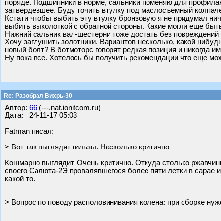
поряде. Подшипники в норме, сальники поменяю для профилак
затвердевшее. Буду точить втулку под маслосъемный колпаче
Кстати чтобы выбить эту втулку бронзовую я не придумал нич
выбить выколоткой с обратной стороны. Какие могли еще быт
Нижний сальник вал-шестерни тоже достать без повреждений 
Хочу заглушить золотники. Вариантов несколько, какой нибуд
новый болт? В ботмоторс говорят редкая позиция и никогда ими
Ну пока все. Хотелось бы получить рекомендации что еще мож
Re: Разобрал Вихрь-30
Автор:
66
(---.nat.ionitcom.ru)
Дата: 24-11-17 05:08
Fatman писал:
> Вот так выглядят гильзы. Насколько критично
Кошмарно выглядит. Очень критично. Откуда столько ржавчин
своего Салюта-2Э провалявшегося более пяти летки в сарае 
какой то.
> Вопрос по поводу располовинивания колена: при сборке нуж