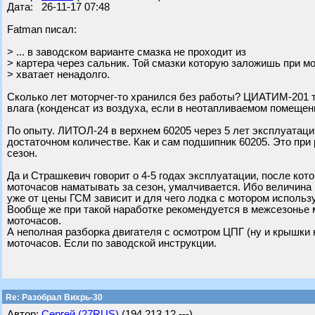
Дата: 26-11-17 07:48
Fatman писал:
> ... в заводском варианте смазка не проходит из
> картера через сальник. Той смазки которую заложишь при 
> хватает ненадолго.
Сколько лет моторчег-то хранился без работы? ЦИАТИМ-201 там
влага (конденсат из воздуха, если в неотапливаемом помещени
По опыту. ЛИТОЛ-24 в верхнем 60205 через 5 лет эксплуатации
достаточном количестве. Как и сам подшипник 60205. Это при 
сезон.
Да и Страшкевич говорит о 4-5 годах эксплуатации, после кот
моточасов наматывать за сезон, умалчивается. Ибо величина 
уже от цены ГСМ зависит и для чего лодка с мотором использ
Вообще же при такой наработке рекомендуется в межсезонье 
моточасов.
А неполная разборка двигателя с осмотром ЦПГ (ну и крышки 
моточасов. Если по заводской инструкции.
Re: Разобрал Вихрь-30
Автор:
Сергей (27RUS)
(194.213.12.---)