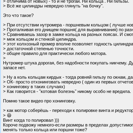
> отличима от новых) - то и не трогай. Ни кольца . Ни гильзы.
> Всё же цилиндры невредно глянуть "на бочку".
Это что такое?
> При отсутствии нутромера - поршневым кольцом ( лучше но
> Проталкивая его днищем поршня( для выравнивания) по раз
> Сравниваешь зазор в замке кольца на разных поясах. И смо
> меж кольцом и стенкой цилиндра.
> этот колхозный промер вполне позволяет годность цилиндра
> достаточной степенью точности.
> общее правило для практически любого мотора.
>
Нутромер штука дорогая, без надобности покупать никчему. Д
запасе нет.
> Ну а коль кольцам кирдык - тогда ровняй гильзу по окнам, д
> ОК- просто отхонинговать невредно ( один из первых отчето
> хонинговку в таких случаях)
> Как говорится - "котовая болезнь" никому особо не вредила.
Помню такое видео про хонинговку.
> как мотор соберёшь - переходи к полировке винта и редуктор
> 😆
Винт когда то полировал )))
Короче подвожу немного-если размеры в пределах допустимого 
менять только кольца или поршни тоже?