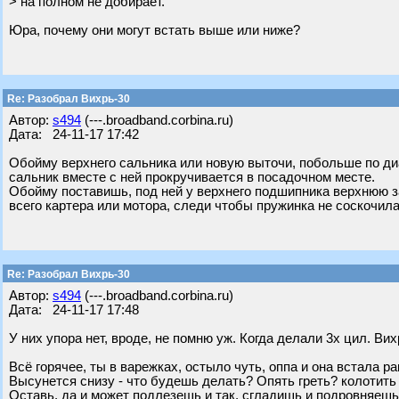
> на полном не добирает.
Юра, почему они могут встать выше или ниже?
Re: Разобрал Вихрь-30
Автор:
s494
(---.broadband.corbina.ru)
Дата: 24-11-17 17:42
Обойму верхнего сальника или новую выточи, побольше по диа
сальник вместе с ней прокручивается в посадочном месте.
Обойму поставишь, под ней у верхнего подшипника верхнюю 
всего картера или мотора, следи чтобы пружинка не соскочила
Re: Разобрал Вихрь-30
Автор:
s494
(---.broadband.corbina.ru)
Дата: 24-11-17 17:48
У них упора нет, вроде, не помню уж. Когда делали 3х цил. В
Всё горячее, ты в варежках, остыло чуть, оппа и она встала ра
Высунется снизу - что будешь делать? Опять греть? колотить 
Оставь, да и может подлезешь и так, сгладишь и подровняеш