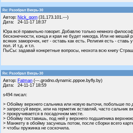
Re: Разобрал Вихрь-30
Автор:
Nick_gorn
(31.173.101.---)
Дата: 24-11-17 18:37
Юра всё правильно говорит. Добавлю только немного философи
бесконечности, конца и края не будет никогда. Или не мешай 
всяких заморочек, нет - оставь как есть. Религия есть - ставь
пол. И т.д. и т.п.
ПыСы: задавай конкретные вопросы, неохота всю книгу Страш
Re: Разобрал Вихрь-30
Автор:
Fatman
(---.grodno.dynamic.pppoe.byfly.by)
Дата: 24-11-17 18:59
s494 писал:
> Обойму верхнего сальника или новую выточи, побольше по 
> запрессуй вверх, или на герметик вставляй, часто сальник в
> прокручивается в посадочном месте.
> Обойму поставишь, под ней у верхнего подшипника верхню
> Манжету в обойму засунешь потом, после сборки всего карт
> чтобы пружинка не соскочила.