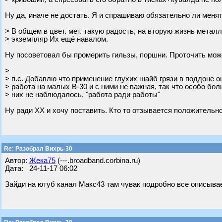
Ну да, иначе не достать. Я и спрашиваю обязательно ли менят
> В общем в цвет. мет. такую радость, на вторую жизнь метал
> экземпляр Их ещё навалом.
Ну посоветовал бы промерить гильзы, поршни. Проточить может
>
> п.с. Добавлю что применение глухих шайб грязи в поддоне о
> работа на малых В-30 и с ними не важная, так что особо бо
> них не наблюдалось, "работа ради работы"
Ну ради ХХ и хочу поставить. Кто то отзывается положительно
Re: Разобрал Вихрь-30
Автор:
Жека75
(---.broadband.corbina.ru)
Дата: 24-11-17 06:02
Зайди на ютуб канал Макс43 там чувак подробно все описывае