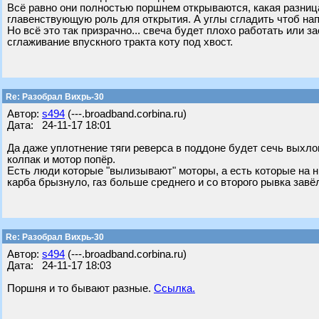
Всё равно они полностью поршнем открываются, какая разница
главенствующую роль для открытия. А углы сгладить чтоб на
Но всё это так призрачно... свеча будет плохо работать или 
сглаживание впускного тракта коту под хвост.
Re: Разобрал Вихрь-30
Автор:
s494
(---.broadband.corbina.ru)
Дата: 24-11-17 18:01
Да даже уплотнение тяги реверса в поддоне будет сечь выхло
колпак и мотор попёр.
Есть люди которые "вылизывают" моторы, а есть которые на ни
карба брызнуло, газ больше среднего и со второго рывка завё
Re: Разобрал Вихрь-30
Автор:
s494
(---.broadband.corbina.ru)
Дата: 24-11-17 18:03
Поршня и то бывают разные.
Ссылка.