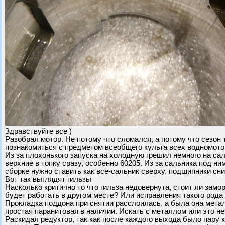
Здравствуйте все )
Разобрал мотор. Не потому что сломался, а потому что сезон
познакомиться с предметом всеобщего культа всех водномотор
Из за плохонького запуска на холодную грешил немного на са
верхние в топку сразу, особенно 60205. Из за сальника под ни
сборке нужно ставить как все-сальник сверху, подшипники сн
Вот так выглядят гильзы
Насколько критично то что гильза недовернута, стоит ли зам
будет работать в другом месте? Или исправления такого рода
Прокладка поддона при снятии расслоилась, а была она метал
простая паранитовая в наличии. Искать с металлом или это не
Раскидал редуктор, так как после каждого выхода было пару 