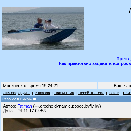
Прежде
Как правильно задавать вопросы
Московское время 15:24:21
Ваше ло
Список форумов
|
В начало
|
Новая тема
|
Перейти к теме
|
Поиск
|
Поис
Разобрал Вихрь-30
Автор:
Fatman
(---.grodno.dynamic.pppoe.byfly.by)
Дата: 24-11-17 04:53