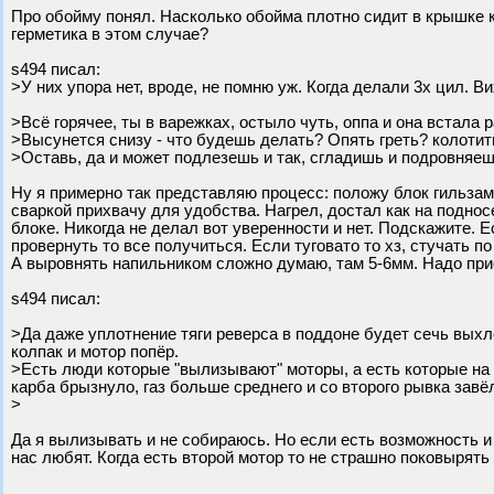
Про обойму понял. Насколько обойма плотно сидит в крышке к
герметика в этом случае?
s494 писал:
>У них упора нет, вроде, не помню уж. Когда делали 3х цил. 
>Всё горячее, ты в варежках, остыло чуть, оппа и она встала 
>Высунется снизу - что будешь делать? Опять греть? колотить
>Оставь, да и может подлезешь и так, сгладишь и подровняе
Ну я примерно так представляю процесс: положу блок гильзами
сваркой прихвачу для удобства. Нагрел, достал как на поднос
блоке. Никогда не делал вот уверенности и нет. Подскажите.
провернуть то все получиться. Если туговато то хз, стучать по
А выровнять напильником сложно думаю, там 5-6мм. Надо при
s494 писал:
>Да даже уплотнение тяги реверса в поддоне будет сечь выхл
колпак и мотор попёр.
>Есть люди которые "вылизывают" моторы, а есть которые на 
карба брызнуло, газ больше среднего и со второго рывка завё
>
Да я вылизывать и не собираюсь. Но если есть возможность и 
нас любят. Когда есть второй мотор то не страшно поковырять 