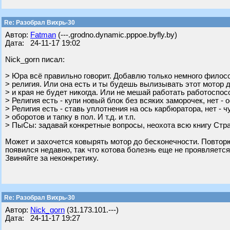
Re: Разобрал Вихрь-30
Автор:
Fatman
(---.grodno.dynamic.pppoe.byfly.by)
Дата: 24-11-17 19:02
Nick_gorn писал:
> Юра всё правильно говорит. Добавлю только немного филосо
> религия. Или она есть и ты будешь вылизывать этот мотор 
> и края не будет никогда. Или не мешай работать работоспо
> Религия есть - купи новый блок без всяких заморочек, нет - о
> Религия есть - ставь уплотнения на ось карбюратора, нет - ч
> оборотов и тапку в пол. И т.д. и т.п.
> ПыСы: задавай конкретные вопросы, неохота всю книгу Стр
Может и захочется ковырять мотор до бесконечности. Повторю
появился недавно, так что котова болезнь еще не проявляется
Звиняйте за неконкретику.
Re: Разобрал Вихрь-30
Автор:
Nick_gorn
(31.173.101.---)
Дата: 24-11-17 19:27