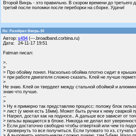
Второй Вихрь - это правильно. В скором времени до третьего д
третий после поломки после переборки на сборке. Удачи!
Re: Разобрал Вихрь-30
Автор:
s494
(---.broadband.corbina.ru)
Дата: 24-11-17 19:51
Fatman писал:
>.
>
> Про обойму понял. Насколько обойма плотно сидит в крышке
> при работе двигателя сложно сказать. Клей не лучше гермет
>
Не знаю. Клей он твердеет между стальной обоймой и алюмини
знаю что лучше.
--
>
> Ну я примерно так представляю процесс: положу блок гильз
> лист (у меня есть 16мм). Может быть ручки к нему сваркой 
> Нагрел, достал как на подносе.. А дальше все зависит от то
> гильзы вращаются в блоке. Никогда не делал вот уверенност
> Если достаточно свободно чтобы отверткой или чем то под
> провернуть то все получиться. Если туговато то хз, стучать 
> А выровнять напильником сложно думаю, там 5-6мм. Надо п