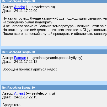
Re: Разобрал Вихрь-30
Автор:
Atheist
(---.sevtelecom.ru)
Дата: 24-11-17 22:00
Ну как от руки... Лучше каким-нибудь подходящим рычагом, уп
на холодную рычаг подобрать.
И от нагрева зависит. Больше температура - меньше натяг за 
На плите лучше всё делать, нижнюю плоскость БЦ установить
После всего на всякий случай проверить и обеспечить совпаде
Re: Разобрал Вихрь-30
Автор:
Fatman
(---.grodno.dynamic.pppoe.byfly.by)
Дата: 24-11-17 22:12
Вообщем примастыриться надо )
Re: Разобрал Вихрь-30
Автор:
Atheist
(---.sevtelecom.ru)
Дата: 24-11-17 22:19
Вроде того.