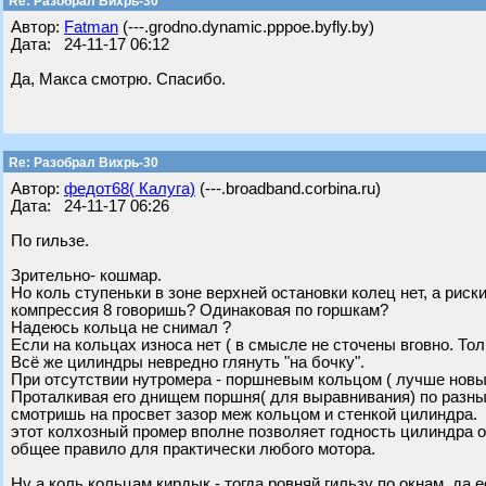
Re: Разобрал Вихрь-30
Автор:
Fatman
(---.grodno.dynamic.pppoe.byfly.by)
Дата: 24-11-17 06:12
Да, Макса смотрю. Спасибо.
Re: Разобрал Вихрь-30
Автор:
федот68( Калуга)
(---.broadband.corbina.ru)
Дата: 24-11-17 06:26
По гильзе.
Зрительно- кошмар.
Но коль ступеньки в зоне верхней остановки колец нет, а риск
компрессия 8 говоришь? Одинаковая по горшкам?
Надеюсь кольца не снимал ?
Если на кольцах износа нет ( в смысле не сточены вговно. Тол
Всё же цилиндры невредно глянуть "на бочку".
При отсутствии нутромера - поршневым кольцом ( лучше новы
Проталкивая его днищем поршня( для выравнивания) по разны
смотришь на просвет зазор меж кольцом и стенкой цилиндра.
этот колхозный промер вполне позволяет годность цилиндра о
общее правило для практически любого мотора.
Ну а коль кольцам кирдык - тогда ровняй гильзу по окнам, да 