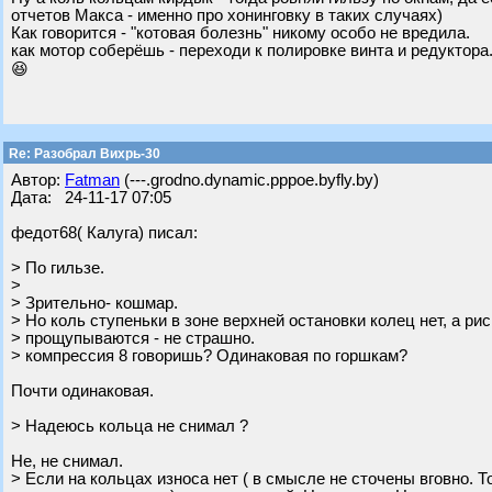
отчетов Макса - именно про хонинговку в таких случаях)
Как говорится - "котовая болезнь" никому особо не вредила.
как мотор соберёшь - переходи к полировке винта и редуктора.
😆
Re: Разобрал Вихрь-30
Автор:
Fatman
(---.grodno.dynamic.pppoe.byfly.by)
Дата: 24-11-17 07:05
федот68( Калуга) писал:
> По гильзе.
>
> Зрительно- кошмар.
> Но коль ступеньки в зоне верхней остановки колец нет, а рис
> прощупываются - не страшно.
> компрессия 8 говоришь? Одинаковая по горшкам?
Почти одинаковая.
> Надеюсь кольца не снимал ?
Не, не снимал.
> Если на кольцах износа нет ( в смысле не сточены вговно. 