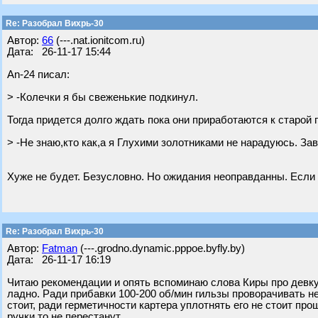
Re: Разобрал Вихрь-30
Автор:
66
(---.nat.ionitcom.ru)
Дата: 26-11-17 15:44
An-24 писал:
> -Колечки я бы свеженькие подкинул.
Тогда придется долго ждать пока они приработаются к старой 
> -Не знаю,кто как,а я Глухими золотниками не нарадуюсь. Зав
Хуже не будет. Безусловно. Но ожидания неоправданны. Если р
Re: Разобрал Вихрь-30
Автор:
Fatman
(---.grodno.dynamic.pppoe.byfly.by)
Дата: 26-11-17 16:19
Читаю рекомендации и опять вспоминаю слова Киры про девку 
ладно. Ради прибавки 100-200 об/мин гильзы проворачивать не
стоит, ради герметичности картера уплотнять его не стоит про
ручки то не перестанут.