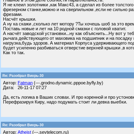
Главное в этом деле соблюсти параллельность.
Я не клеил золотники ,как Макс43, а сделал из более толстого
фрезерном станке,можно и на сверлильном ,если не сильно раз
фрезами.
Насчёт крышки.
А ну ка скажи ,сколько лет мотору ?Ты хочешь шоб за это вре
Поставь новые и лет на 10 родной смазки с головой хватит.
А насчёт заводской установки...ну как объяснить...Ну вот у т
рычага действующего от маховика на подшипник и на посадку 
нагрузка,будь здоров. А материал Корпуса удерживающего по
будет усиленно разбиваться отверстие верхней крышки ,в ко
Как то так.
Re: Разобрал Вихрь-30
Автор:
Fatman
(---.grodno.dynamic.pppoe.byfly.by)
Дата: 26-11-17 07:27
Да, есть логика в Ваших словах. И про коренной и про устонов
Перефразируя Киру, надо подумать стоит ли девка выебки.
Re: Разобрал Вихрь-30
Автор:
Atheist
(---.sevtelecom.ru)