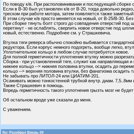
По поводу к/в. При располовинивании и последующей сборке с
Если в В-30 был установлен к/в от В-20, тогда довольно редк
треском при работе мотора, затем появляется также заметный 
В этом случае к/в просто меняется на новый, от В-25/В-30. Бе
При сборке тянуть болт строго до совпадения отверстий под шп
перетянут - не ослаблять, сверлить новое отверстие под шпли
новый, естественно. Подробнее см. у Страшкевича.
Втулка тяги реверса обычно спокойно выбивается стандартной
редуктора. Если корпус немного подогреть, вообще легко, вту
Уплотнительное кольцо в любом случае потребуется новое.
Для полной герметичности уплотнения втулку можно разрезать
Сборка - при установленной тяге, служит как направляющая 
нижнее кольцо --> нижняя половина втулки, осадить до перем
кольцо --> верхняя половина втулки, без фанатизма осадить т
Не забывать про ЛИТОЛ-24 или ЦИАТИМ-201.
Осаживать можно тонкостенной трубкой внутр. диам. 7,5..8мм 
Также Страшкевич в помощь.
Впредь герметичность такого уплотнения грызть мозг не будет
Об остальном вроде уже сказали до меня.
С уважением.
Re: Разобрал Вихрь-30