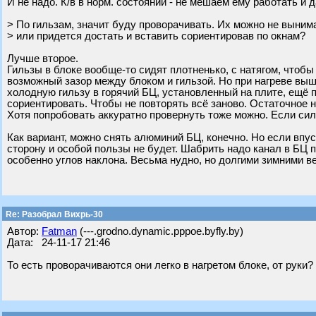
И не надо. К/в в норм. состоянии - не мешаем ему работать и 
> По гильзам, значит буду проворачивать. Их можно не выним
> или придется достать и вставить сориентировав по окнам?
Лучше второе.
Гильзы в блоке вообще-то сидят плотненько, с натягом, чтоб
возможный зазор между блоком и гильзой. Но при нагреве выш
холодную гильзу в горячий БЦ, установленный на плите, ещё п
сориентировать. Чтобы не повторять всё заново. Остаточное 
Хотя попробовать аккуратно провернуть тоже можно. Если сил
Как вариант, можно снять алюминий БЦ, конечно. Но если впус
сторону и особой пользы не будет. Шабрить надо канал в БЦ п
особенно углов наклона. Весьма нудно, но долгими зимними в
Re: Разобрал Вихрь-30
Автор:
Fatman
(---.grodno.dynamic.pppoe.byfly.by)
Дата: 24-11-17 21:46
То есть проворачиваются они легко в нагретом блоке, от руки?