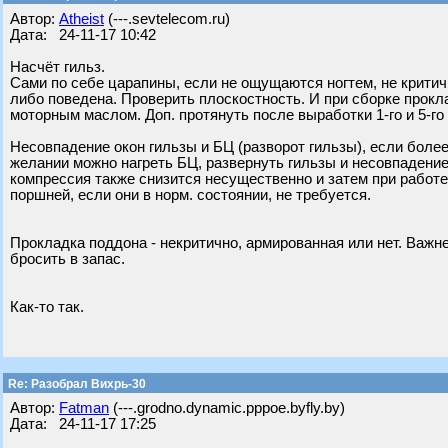
Автор:
Atheist
(---.sevtelecom.ru)
Дата: 24-11-17 10:42
Насчёт гильз.
Сами по себе царапины, если не ощущаются ногтем, не крити
либо поведена. Проверить плоскостность. И при сборке прок
моторным маслом. Доп. протянуть после выработки 1-го и 5-го
Несовпадение окон гильзы и БЦ (разворот гильзы), если более
желании можно нагреть БЦ, развернуть гильзы и несовпадение
компрессия также снизится несущественно и затем при работ
поршней, если они в норм. состоянии, не требуется.
Прокладка поддона - некритично, армированная или нет. Важн
бросить в запас.
Как-то так.
Re: Разобрал Вихрь-30
Автор:
Fatman
(---.grodno.dynamic.pppoe.byfly.by)
Дата: 24-11-17 17:25