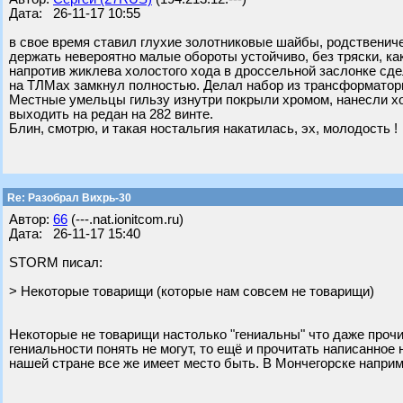
Дата: 26-11-17 10:55
в свое время ставил глухие золотниковые шайбы, родственич
держать невероятно малые обороты устойчиво, без тряски, ка
напротив жиклева холостого хода в дроссельной заслонке сд
на ТЛМах замкнул полностью. Делал набор из трансформатор
Местные умельцы гильзу изнутри покрыли хромом, нанесли хо
выходить на редан на 282 винте.
Блин, смотрю, и такая ностальгия накатилась, эх, молодость !
Re: Разобрал Вихрь-30
Автор:
66
(---.nat.ionitcom.ru)
Дата: 26-11-17 15:40
STORM писал:
> Некоторые товарищи (которые нам совсем не товарищи)
Некоторые не товарищи настолько "гениальны" что даже прочит
гениальности понять не могут, то ещё и прочитать написанно
нашей стране все же имеет место быть. В Мончегорске наприм