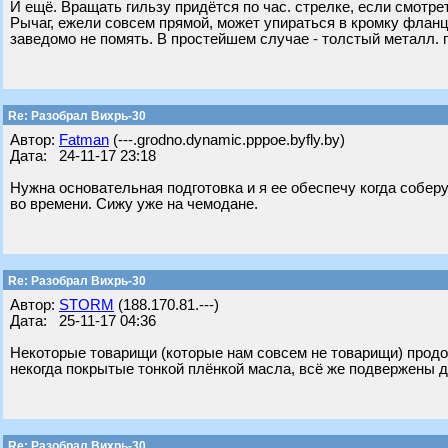
И ещё. Вращать гильзу придётся по час. стрелке, если смотре
Рычаг, ежели совсем прямой, может упираться в кромку фланца
заведомо не помять. В простейшем случае - толстый металл. пр
Re: Разобрал Вихрь-30
Автор:
Fatman
(---.grodno.dynamic.pppoe.byfly.by)
Дата: 24-11-17 23:18
Нужна основательная подготовка и я ее обеспечу когда собер
во времени. Сижу уже на чемодане.
Re: Разобрал Вихрь-30
Автор:
STORM
(188.170.81.---)
Дата: 25-11-17 04:36
Некоторые товарищи (которые нам совсем не товарищи) продол
некогда покрытые тонкой плёнкой масла, всё же подвержены д
Re: Разобрал Вихрь-30