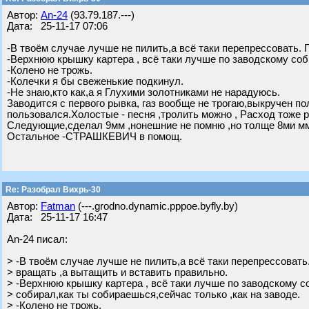
Автор:
An-24
(93.79.187.---)
Дата: 25-11-17 07:06
-В твоём случае лучше не пилить,а всё таки перепрессовать. 
-Верхнюю крышку картера , всё таки лучше по заводскому соб
-Колено не трожь.
-Колечки я бы свеженькие подкинул.
-Не знаю,кто как,а я Глухими золотниками не нарадуюсь.
Заводится с первого рывка, газ вообще не трогаю,выкручен пол
пользовался.Холостые - песня ,тролить можно , Расход тоже
Следующие,сделал 9мм ,нонешние не помню ,но толще 8ми м
Остальное -СТРАШКЕВИЧ в помощ.
Re: Разобрал Вихрь-30
Автор:
Fatman
(---.grodno.dynamic.pppoe.byfly.by)
Дата: 25-11-17 16:47
An-24 писал:
> -В твоём случае лучше не пилить,а всё таки перепрессовать
> вращать ,а вытащить и вставить правильно.
> -Верхнюю крышку картера , всё таки лучше по заводскому с
> собирал,как ты собираешься,сейчас только ,как на заводе.
> -Колено не трожь.