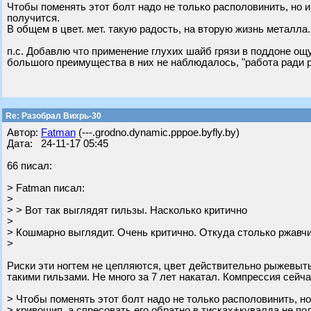
Чтобы поменять этот болт надо не только располовинить, но и
получится.
В общем в цвет. мет. такую радость, на вторую жизнь металл
п.с. Добавлю что применение глухих шайб грязи в поддоне ощу
большого преимущества в них не наблюдалось, "работа ради 
Re: Разобрал Вихрь-30
Автор:
Fatman
(---.grodno.dynamic.pppoe.byfly.by)
Дата: 24-11-17 05:45
66 писал:
> Fatman писал:
>
> > Вот так выглядят гильзы. Насколько критично
>
> Кошмарно выглядит. Очень критично. Откуда столько ржавч
>
Риски эти ногтем не цепляются, цвет действительно рыжевытый
такими гильзами. Не много за 7 лет накатал. Компрессия сейч
> Чтобы поменять этот болт надо не только располовинить, но
> кривошип, а спресовать его обратно в тисках+кувалда не по