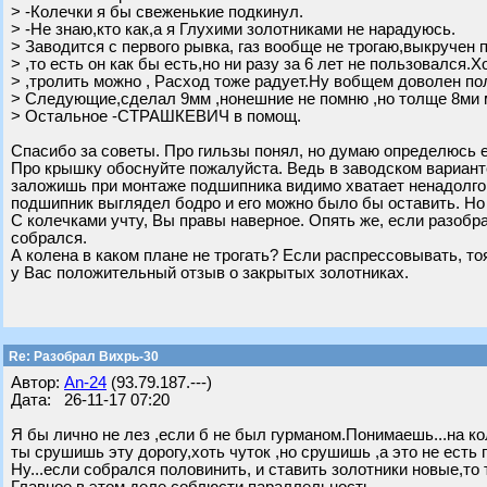
> -Колечки я бы свеженькие подкинул.
> -Не знаю,кто как,а я Глухими золотниками не нарадуюсь.
> Заводится с первого рывка, газ вообще не трогаю,выкручен
> ,то есть он как бы есть,но ни разу за 6 лет не пользовался.
> ,тролить можно , Расход тоже радует.Ну вобщем доволен по
> Следующие,сделал 9мм ,нонешние не помню ,но толще 8ми 
> Остальное -СТРАШКЕВИЧ в помощ.
Спасибо за советы. Про гильзы понял, но думаю определюсь е
Про крышку обоснуйте пожалуйста. Ведь в заводском варианте
заложишь при монтаже подшипника видимо хватает ненадолго
подшипник выглядел бодро и его можно было бы оставить. Но
С колечками учту, Вы правы наверное. Опять же, если разобр
собрался.
А колена в каком плане не трогать? Если распрессовывать, то
у Вас положительный отзыв о закрытых золотниках.
Re: Разобрал Вихрь-30
Автор:
An-24
(93.79.187.---)
Дата: 26-11-17 07:20
Я бы лично не лез ,если б не был гурманом.Понимаешь...на кол
ты срушишь эту дорогу,хоть чуток ,но срушишь ,а это не есть г
Ну...если собрался половинить, и ставить золотники новые,то 