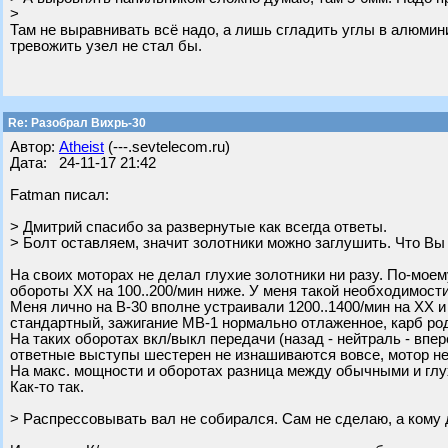
>
Там не выравнивать всё надо, а лишь сгладить углы в алюмини
тревожить узел не стал бы.
Re: Разобрал Вихрь-30
Автор:
Atheist
(---.sevtelecom.ru)
Дата: 24-11-17 21:42
Fatman писал:
> Дмитрий спасибо за развернутые как всегда ответы.
> Болт оставляем, значит золотники можно заглушить. Что Вы
На своих моторах не делал глухие золотники ни разу. По-мое
обороты ХХ на 100..200/мин ниже. У меня такой необходимост
Меня лично на В-30 вполне устраивали 1200..1400/мин на ХХ и
стандартный, зажигание МВ-1 нормально отлаженное, карб ро
На таких оборотах вкл/выкл передачи (назад - нейтраль - впер
ответные выступы шестерен не изнашиваются вовсе, мотор не 
На макс. мощности и оборотах разница между обычными и глу
Как-то так.
> Распрессовывать вал не собирался. Сам не сделаю, а кому 