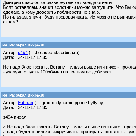
Дмитрий спасибо за развернутые как всегда ответы.
Болт оставляем, значит золотники можно заглушить. Что Вы о
сделаю, а кому доверить поблизости не знаю.
По гильзам, значит буду проворачивать. Их можно не вынимая
окнам?
Re: Разобрал Вихрь-30
Автор:
s494
(---.broadband.corbina.ru)
Дата: 24-11-17 17:35
Не надо блок трогать. Встанут гильзы выше или ниже - прокла
- уж лучше пусть 100об\мин на полном не добирает.
Re: Разобрал Вихрь-30
Автор:
Fatman
(---.grodno.dynamic.pppoe.byfly.by)
Дата: 24-11-17 17:39
s494 писал:
> Не надо блок трогать. Встанут гильзы выше или ниже - прок
> надо будет шпильки выкручивать, притирать плоскость - уж