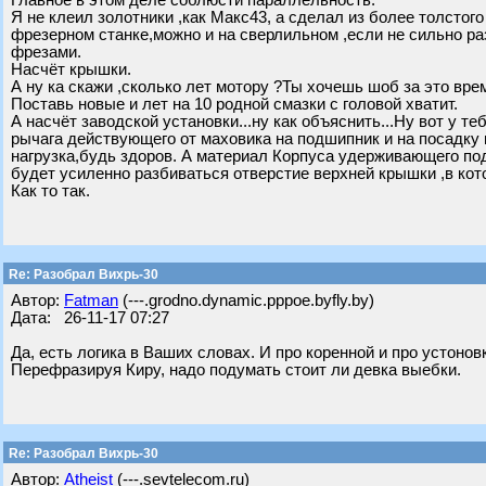
Главное в этом деле соблюсти параллельность.
Я не клеил золотники ,как Макс43, а сделал из более толстого
фрезерном станке,можно и на сверлильном ,если не сильно раз
фрезами.
Насчёт крышки.
А ну ка скажи ,сколько лет мотору ?Ты хочешь шоб за это вре
Поставь новые и лет на 10 родной смазки с головой хватит.
А насчёт заводской установки...ну как объяснить...Ну вот у т
рычага действующего от маховика на подшипник и на посадку 
нагрузка,будь здоров. А материал Корпуса удерживающего по
будет усиленно разбиваться отверстие верхней крышки ,в ко
Как то так.
Re: Разобрал Вихрь-30
Автор:
Fatman
(---.grodno.dynamic.pppoe.byfly.by)
Дата: 26-11-17 07:27
Да, есть логика в Ваших словах. И про коренной и про устонов
Перефразируя Киру, надо подумать стоит ли девка выебки.
Re: Разобрал Вихрь-30
Автор:
Atheist
(---.sevtelecom.ru)