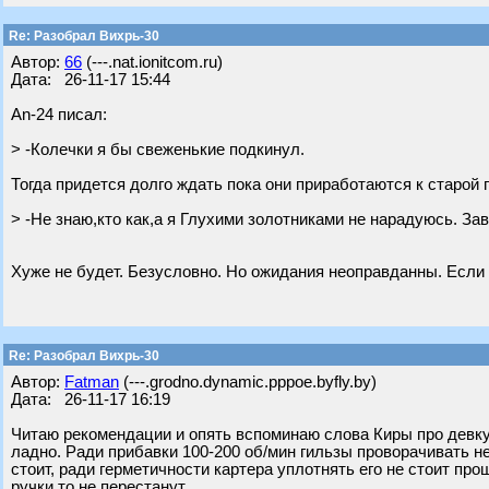
Re: Разобрал Вихрь-30
Автор:
66
(---.nat.ionitcom.ru)
Дата: 26-11-17 15:44
An-24 писал:
> -Колечки я бы свеженькие подкинул.
Тогда придется долго ждать пока они приработаются к старой 
> -Не знаю,кто как,а я Глухими золотниками не нарадуюсь. Зав
Хуже не будет. Безусловно. Но ожидания неоправданны. Если р
Re: Разобрал Вихрь-30
Автор:
Fatman
(---.grodno.dynamic.pppoe.byfly.by)
Дата: 26-11-17 16:19
Читаю рекомендации и опять вспоминаю слова Киры про девку 
ладно. Ради прибавки 100-200 об/мин гильзы проворачивать не
стоит, ради герметичности картера уплотнять его не стоит про
ручки то не перестанут.