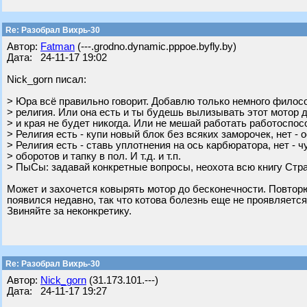
Re: Разобрал Вихрь-30
Автор:
Fatman
(---.grodno.dynamic.pppoe.byfly.by)
Дата: 24-11-17 19:02
Nick_gorn писал:
> Юра всё правильно говорит. Добавлю только немного филосо
> религия. Или она есть и ты будешь вылизывать этот мотор 
> и края не будет никогда. Или не мешай работать работоспо
> Религия есть - купи новый блок без всяких заморочек, нет - о
> Религия есть - ставь уплотнения на ось карбюратора, нет - ч
> оборотов и тапку в пол. И т.д. и т.п.
> ПыСы: задавай конкретные вопросы, неохота всю книгу Стр
Может и захочется ковырять мотор до бесконечности. Повторю
появился недавно, так что котова болезнь еще не проявляется
Звиняйте за неконкретику.
Re: Разобрал Вихрь-30
Автор:
Nick_gorn
(31.173.101.---)
Дата: 24-11-17 19:27