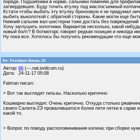
поряде. Подшипники в норме, сальники поменяю для профилак
затвердевшее. Буду точить втулку под маслосъемный колпаче
Кстати чтобы выбить эту втулку бронзовую я не придумал нич
выбить выколоткой с обратной стороны. Какие могли еще быт
Нижний сальник вал-шестерни тоже достать без повреждений 
Хочу заглушить золотники. Вариантов несколько, какой нибуд
новый болт? В ботмоторс говорят редкая позиция и никогда ими
Ну пока все. Хотелось бы получить рекомендации что еще мож
Re: Разобрал Вихрь-30
Автор:
66
(---.nat.ionitcom.ru)
Дата: 24-11-17 05:08
Fatman писал:
> Вот так выглядят гильзы. Насколько критично
Кошмарно выглядит. Очень критично. Откуда столько ржавчин
своего Салюта-2Э провалявшегося более пяти летки в сарае 
какой то.
> Вопрос по поводу располовинивания колена: при сборке нуж