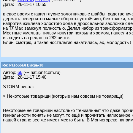
Дата: 26-11-17 10:55
в свое время ставил глухие золотниковые шайбы, родственич
держать невероятно малые обороты устойчиво, без тряски, ка
напротив жиклева холостого хода в дроссельной заслонке сд
на ТЛМах замкнул полностью. Делал набор из трансформатор
Местные умельцы гильзу изнутри покрыли хромом, нанесли хо
выходить на редан на 282 винте.
Блин, смотрю, и такая ностальгия накатилась, эх, молодость !
Re: Разобрал Вихрь-30
Автор:
66
(---.nat.ionitcom.ru)
Дата: 26-11-17 15:40
STORM писал:
> Некоторые товарищи (которые нам совсем не товарищи)
Некоторые не товарищи настолько "гениальны" что даже прочит
гениальности понять не могут, то ещё и прочитать написанно
нашей стране все же имеет место быть. В Мончегорске наприм