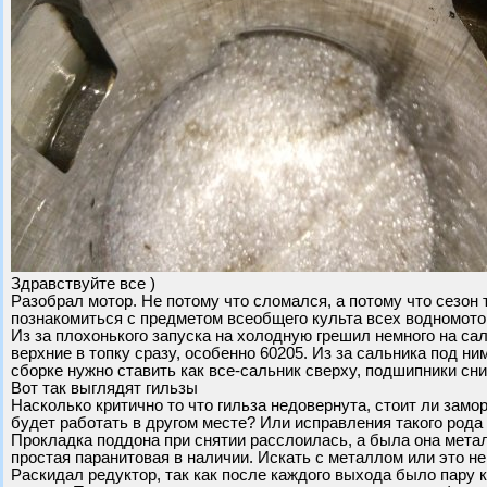
Здравствуйте все )
Разобрал мотор. Не потому что сломался, а потому что сезон
познакомиться с предметом всеобщего культа всех водномотор
Из за плохонького запуска на холодную грешил немного на са
верхние в топку сразу, особенно 60205. Из за сальника под ни
сборке нужно ставить как все-сальник сверху, подшипники сн
Вот так выглядят гильзы
Насколько критично то что гильза недовернута, стоит ли зам
будет работать в другом месте? Или исправления такого рода
Прокладка поддона при снятии расслоилась, а была она метал
простая паранитовая в наличии. Искать с металлом или это не
Раскидал редуктор, так как после каждого выхода было пару 