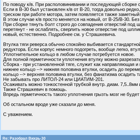
По поводу к/в. При располовинивании и последующей сборке с
Если в В-30 был установлен к/в от В-20, тогда довольно редк
треском при работе мотора, затем появляется также заметный 
В этом случае к/в просто меняется на новый, от В-25/В-30. Бе
При сборке тянуть болт строго до совпадения отверстий под шп
перетянут - не ослаблять, сверлить новое отверстие под шпли
новый, естественно. Подробнее см. у Страшкевича.
Втулка тяги реверса обычно спокойно выбивается стандартной
редуктора. Если корпус немного подогреть, вообще легко, вту
Уплотнительное кольцо в любом случае потребуется новое.
Для полной герметичности уплотнения втулку можно разрезать
Сборка - при установленной тяге, служит как направляющая 
нижнее кольцо --> нижняя половина втулки, осадить до перем
кольцо --> верхняя половина втулки, без фанатизма осадить т
Не забывать про ЛИТОЛ-24 или ЦИАТИМ-201.
Осаживать можно тонкостенной трубкой внутр. диам. 7,5..8мм 
Также Страшкевич в помощь.
Впредь герметичность такого уплотнения грызть мозг не будет
Об остальном вроде уже сказали до меня.
С уважением.
Re: Разобрал Вихрь-30