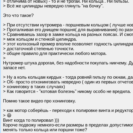
> отличима от новых) - то и не трогай. Ни кольца . Ни гильзы.
> Всё же цилиндры невредно глянуть "на бочку".
Это что такое?
> При отсутствии нутромера - поршневым кольцом ( лучше но
> Проталкивая его днищем поршня( для выравнивания) по раз
> Сравниваешь зазор в замке кольца на разных поясах. И смо
> меж кольцом и стенкой цилиндра.
> этот колхозный промер вполне позволяет годность цилиндра
> достаточной степенью точности.
> общее правило для практически любого мотора.
>
Нутромер штука дорогая, без надобности покупать никчему. Д
запасе нет.
> Ну а коль кольцам кирдык - тогда ровняй гильзу по окнам, д
> ОК- просто отхонинговать невредно ( один из первых отчето
> хонинговку в таких случаях)
> Как говорится - "котовая болезнь" никому особо не вредила.
Помню такое видео про хонинговку.
> как мотор соберёшь - переходи к полировке винта и редуктор
> 😆
Винт когда то полировал )))
Короче подвожу немного-если размеры в пределах допустимого 
менять только кольца или поршни тоже?