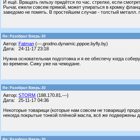
И ещё. Вращать гильзу придётся по час. стрелке, если смотре
Рычаг, ежели совсем прямой, может упираться в кромку фланца
заведомо не помять. В простейшем случае - толстый металл. пр
Re: Разобрал Вихрь-30
Автор:
Fatman
(---.grodno.dynamic.pppoe.byfly.by)
Дата: 24-11-17 23:18
Нужна основательная подготовка и я ее обеспечу когда собер
во времени. Сижу уже на чемодане.
Re: Разобрал Вихрь-30
Автор:
STORM
(188.170.81.---)
Дата: 25-11-17 04:36
Некоторые товарищи (которые нам совсем не товарищи) продол
некогда покрытые тонкой плёнкой масла, всё же подвержены д
Re: Разобрал Вихрь-30