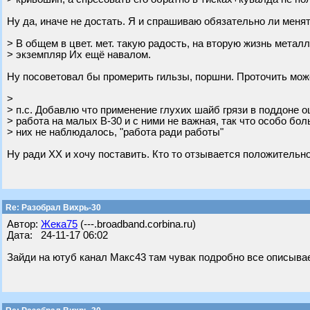
Ну да, иначе не достать. Я и спрашиваю обязательно ли менят
> В общем в цвет. мет. такую радость, на вторую жизнь метал
> экземпляр Их ещё навалом.
Ну посоветовал бы промерить гильзы, поршни. Проточить может
>
> п.с. Добавлю что применение глухих шайб грязи в поддоне о
> работа на малых В-30 и с ними не важная, так что особо бо
> них не наблюдалось, "работа ради работы"
Ну ради ХХ и хочу поставить. Кто то отзывается положительно
Re: Разобрал Вихрь-30
Автор:
Жека75
(---.broadband.corbina.ru)
Дата: 24-11-17 06:02
Зайди на ютуб канал Макс43 там чувак подробно все описывае