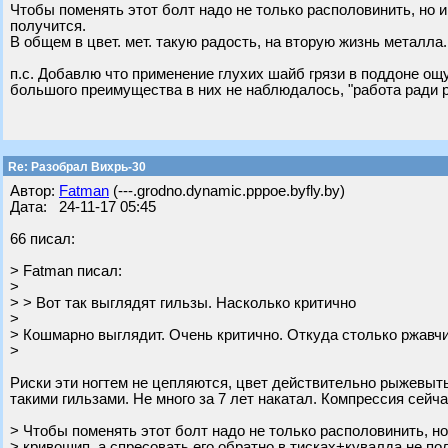
Чтобы поменять этот болт надо не только располовинить, но и
получится.
В общем в цвет. мет. такую радость, на вторую жизнь металл
п.с. Добавлю что применение глухих шайб грязи в поддоне ощу
большого преимущества в них не наблюдалось, "работа ради 
Re: Разобрал Вихрь-30
Автор:
Fatman
(---.grodno.dynamic.pppoe.byfly.by)
Дата: 24-11-17 05:45
66 писал:
> Fatman писал:
>
> > Вот так выглядят гильзы. Насколько критично
>
> Кошмарно выглядит. Очень критично. Откуда столько ржавч
>
Риски эти ногтем не цепляются, цвет действительно рыжевытый
такими гильзами. Не много за 7 лет накатал. Компрессия сейч
> Чтобы поменять этот болт надо не только располовинить, но
> кривошип, а спресовать его обратно в тисках+кувалда не по