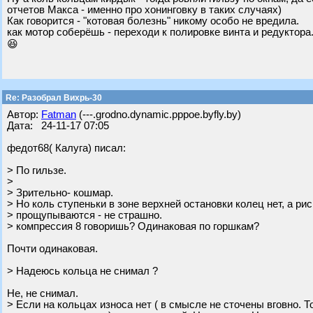
отчетов Макса - именно про хонинговку в таких случаях)
Как говорится - "котовая болезнь" никому особо не вредила.
как мотор соберёшь - переходи к полировке винта и редуктора.
😆
Re: Разобрал Вихрь-30
Автор:
Fatman
(---.grodno.dynamic.pppoe.byfly.by)
Дата: 24-11-17 07:05
федот68( Калуга) писал:
> По гильзе.
>
> Зрительно- кошмар.
> Но коль ступеньки в зоне верхней остановки колец нет, а рис
> прощупываются - не страшно.
> компрессия 8 говоришь? Одинаковая по горшкам?
Почти одинаковая.
> Надеюсь кольца не снимал ?
Не, не снимал.
> Если на кольцах износа нет ( в смысле не сточены вговно. 