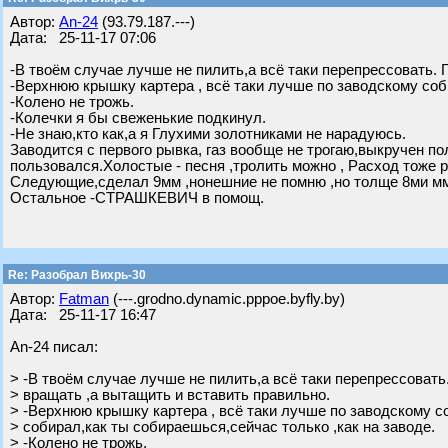
Автор:
An-24
(93.79.187.---)
Дата: 25-11-17 07:06
-В твоём случае лучше не пилить,а всё таки перепрессовать. 
-Верхнюю крышку картера , всё таки лучше по заводскому соб
-Колено не трожь.
-Колечки я бы свеженькие подкинул.
-Не знаю,кто как,а я Глухими золотниками не нарадуюсь.
Заводится с первого рывка, газ вообще не трогаю,выкручен пол
пользовался.Холостые - песня ,тролить можно , Расход тоже
Следующие,сделал 9мм ,нонешние не помню ,но толще 8ми м
Остальное -СТРАШКЕВИЧ в помощ.
Re: Разобрал Вихрь-30
Автор:
Fatman
(---.grodno.dynamic.pppoe.byfly.by)
Дата: 25-11-17 16:47
An-24 писал:
> -В твоём случае лучше не пилить,а всё таки перепрессовать
> вращать ,а вытащить и вставить правильно.
> -Верхнюю крышку картера , всё таки лучше по заводскому с
> собирал,как ты собираешься,сейчас только ,как на заводе.
> -Колено не трожь.