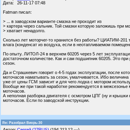
Дата: 26-11-17 07:48
Fatman писал:
> ... в заводском варианте смазка не проходит из
> картера через сальник. Той смазки которую заложишь при 
> хватает ненадолго.
Сколько лет моторчег-то хранился без работы? ЦИАТИМ-201 там
влага (конденсат из воздуха, если в неотапливаемом помещени
По опыту. ЛИТОЛ-24 в верхнем 60205 через 5 лет эксплуатации
достаточном количестве. Как и сам подшипник 60205. Это при 
сезон.
Да и Страшкевич говорит о 4-5 годах эксплуатации, после кот
моточасов наматывать за сезон, умалчивается. Ибо величина 
уже от цены ГСМ зависит и для чего лодка с мотором использ
Вообще же при такой наработке рекомендуется в межсезонье 
моточасов.
А неполная разборка двигателя с осмотром ЦПГ (ну и крышки 
моточасов. Если по заводской инструкции.
Re: Разобрал Вихрь-30
Автор:
Сергей (27RUS)
(194.213.12.---)