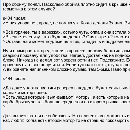
Про обойму понял. Насколько обойма плотно сидит в крышке к
герметика в этом случае?
s494 писал:
>У них упора нет, вроде, не помню уж. Когда делали 3х цил. 
>Всё горячее, ты в варежках, остыло чуть, оппа и она встала 
>Высунется снизу - что будешь делать? Опять греть? колотить
>Оставь, да и может подлезешь и так, сгладишь и подровняе
Ну я примерно так представляю процесс: положу блок гильзами
сваркой прихвачу для удобства. Нагрел, достал как на поднос
блоке. Никогда не делал вот уверенности и нет. Подскажите.
провернуть то все получиться. Если туговато то хз, стучать по
А выровнять напильником сложно думаю, там 5-6мм. Надо при
s494 писал:
>Да даже уплотнение тяги реверса в поддоне будет сечь выхл
колпак и мотор попёр.
>Есть люди которые "вылизывают" моторы, а есть которые на 
карба брызнуло, газ больше среднего и со второго рывка завё
>
Да я вылизывать и не собираюсь. Но если есть возможность и 
нас любят. Когда есть второй мотор то не страшно поковырять 