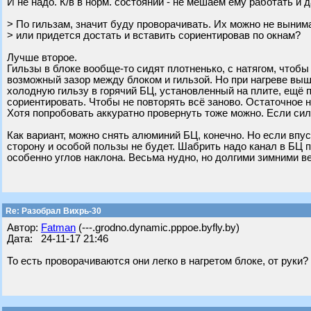
И не надо. К/в в норм. состоянии - не мешаем ему работать и 
> По гильзам, значит буду проворачивать. Их можно не выним
> или придется достать и вставить сориентировав по окнам?
Лучше второе.
Гильзы в блоке вообще-то сидят плотненько, с натягом, чтоб
возможный зазор между блоком и гильзой. Но при нагреве выш
холодную гильзу в горячий БЦ, установленный на плите, ещё п
сориентировать. Чтобы не повторять всё заново. Остаточное 
Хотя попробовать аккуратно провернуть тоже можно. Если сил
Как вариант, можно снять алюминий БЦ, конечно. Но если впус
сторону и особой пользы не будет. Шабрить надо канал в БЦ п
особенно углов наклона. Весьма нудно, но долгими зимними в
Re: Разобрал Вихрь-30
Автор:
Fatman
(---.grodno.dynamic.pppoe.byfly.by)
Дата: 24-11-17 21:46
То есть проворачиваются они легко в нагретом блоке, от руки?