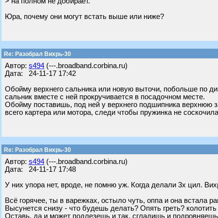
> на полном не добирает.
Юра, почему они могут встать выше или ниже?
Re: Разобрал Вихрь-30
Автор:
s494
(---.broadband.corbina.ru)
Дата: 24-11-17 17:42
Обойму верхнего сальника или новую выточи, побольше по диа
сальник вместе с ней прокручивается в посадочном месте.
Обойму поставишь, под ней у верхнего подшипника верхнюю 
всего картера или мотора, следи чтобы пружинка не соскочила
Re: Разобрал Вихрь-30
Автор:
s494
(---.broadband.corbina.ru)
Дата: 24-11-17 17:48
У них упора нет, вроде, не помню уж. Когда делали 3х цил. В
Всё горячее, ты в варежках, остыло чуть, оппа и она встала ра
Высунется снизу - что будешь делать? Опять греть? колотить 
Оставь, да и может подлезешь и так, сгладишь и подровняеш