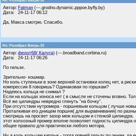
Re: Разобрал Вихрь-30
Автор:
Fatman
(---.grodno.dynamic.pppoe.byfly.by)
Дата: 24-11-17 06:12
Да, Макса смотрю. Спасибо.
Re: Разобрал Вихрь-30
Автор:
федот68( Калуга)
(---.broadband.corbina.ru)
Дата: 24-11-17 06:26
По гильзе.
Зрительно- кошмар.
Но коль ступеньки в зоне верхней остановки колец нет, а риск
компрессия 8 говоришь? Одинаковая по горшкам?
Надеюсь кольца не снимал ?
Если на кольцах износа нет ( в смысле не сточены вговно. Тол
Всё же цилиндры невредно глянуть "на бочку".
При отсутствии нутромера - поршневым кольцом ( лучше новы
Проталкивая его днищем поршня( для выравнивания) по разны
смотришь на просвет зазор меж кольцом и стенкой цилиндра.
этот колхозный промер вполне позволяет годность цилиндра о
общее правило для практически любого мотора.
Ну а коль кольцам кирдык - тогда ровняй гильзу по окнам, да 