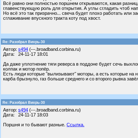
Всё равно они полностью поршнем открываются, какая разница
главенствующую роль для открытия. А углы сгладить чтоб на
Но всё это так призрачно... свеча будет плохо работать или 
сглаживание впускного тракта коту под хвост.
Re: Разобрал Вихрь-30
Автор:
s494
(---.broadband.corbina.ru)
Дата: 24-11-17 18:01
Да даже уплотнение тяги реверса в поддоне будет сечь выхло
колпак и мотор попёр.
Есть люди которые "вылизывают" моторы, а есть которые на ни
карба брызнуло, газ больше среднего и со второго рывка завё
Re: Разобрал Вихрь-30
Автор:
s494
(---.broadband.corbina.ru)
Дата: 24-11-17 18:03
Поршня и то бывают разные.
Ссылка.