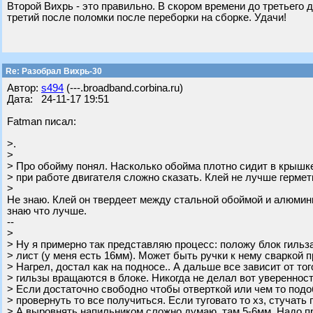
Второй Вихрь - это правильно. В скором времени до третьего д
третий после поломки после переборки на сборке. Удачи!
Re: Разобрал Вихрь-30
Автор:
s494
(---.broadband.corbina.ru)
Дата: 24-11-17 19:51
Fatman писал:
>.
>
> Про обойму понял. Насколько обойма плотно сидит в крышке
> при работе двигателя сложно сказать. Клей не лучше гермет
>
Не знаю. Клей он твердеет между стальной обоймой и алюмини
знаю что лучше.
--
>
> Ну я примерно так представляю процесс: положу блок гильз
> лист (у меня есть 16мм). Может быть ручки к нему сваркой 
> Нагрел, достал как на подносе.. А дальше все зависит от то
> гильзы вращаются в блоке. Никогда не делал вот уверенност
> Если достаточно свободно чтобы отверткой или чем то под
> провернуть то все получиться. Если туговато то хз, стучать 
> А выровнять напильником сложно думаю, там 5-6мм. Надо п