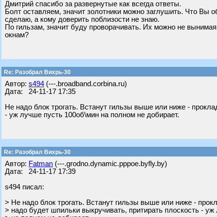
Дмитрий спасибо за развернутые как всегда ответы.
Болт оставляем, значит золотники можно заглушить. Что Вы о
сделаю, а кому доверить поблизости не знаю.
По гильзам, значит буду проворачивать. Их можно не вынимая
окнам?
Re: Разобрал Вихрь-30
Автор:
s494
(---.broadband.corbina.ru)
Дата: 24-11-17 17:35
Не надо блок трогать. Встанут гильзы выше или ниже - прокла
- уж лучше пусть 100об\мин на полном не добирает.
Re: Разобрал Вихрь-30
Автор:
Fatman
(---.grodno.dynamic.pppoe.byfly.by)
Дата: 24-11-17 17:39
s494 писал:
> Не надо блок трогать. Встанут гильзы выше или ниже - прок
> надо будет шпильки выкручивать, притирать плоскость - уж