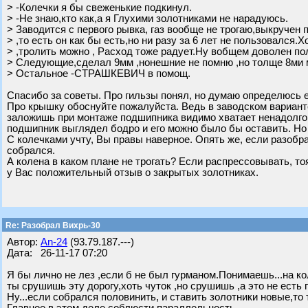
> -Колечки я бы свеженькие подкинул.
> -Не знаю,кто как,а я Глухими золотниками не нарадуюсь.
> Заводится с первого рывка, газ вообще не трогаю,выкручен
> ,то есть он как бы есть,но ни разу за 6 лет не пользовался.
> ,тролить можно , Расход тоже радует.Ну вобщем доволен по
> Следующие,сделал 9мм ,нонешние не помню ,но толще 8ми 
> Остальное -СТРАШКЕВИЧ в помощ.
Спасибо за советы. Про гильзы понял, но думаю определюсь е
Про крышку обоснуйте пожалуйста. Ведь в заводском варианте
заложишь при монтаже подшипника видимо хватает ненадолго
подшипник выглядел бодро и его можно было бы оставить. Но
С колечками учту, Вы правы наверное. Опять же, если разобр
собрался.
А колена в каком плане не трогать? Если распрессовывать, то
у Вас положительный отзыв о закрытых золотниках.
Re: Разобрал Вихрь-30
Автор:
An-24
(93.79.187.---)
Дата: 26-11-17 07:20
Я бы лично не лез ,если б не был гурманом.Понимаешь...на кол
ты срушишь эту дорогу,хоть чуток ,но срушишь ,а это не есть г
Ну...если собрался половинить, и ставить золотники новые,то 