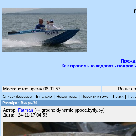
Прежде
Как правильно задавать вопросы
Московское время 06:31:57
Ваше ло
Список форумов
|
В начало
|
Новая тема
|
Перейти к теме
|
Поиск
|
Поис
Разобрал Вихрь-30
Автор:
Fatman
(---.grodno.dynamic.pppoe.byfly.by)
Дата: 24-11-17 04:53