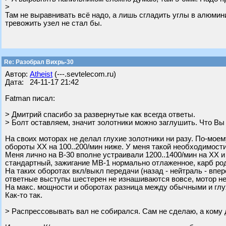
>
Там не выравнивать всё надо, а лишь сгладить углы в алюмини
тревожить узел не стал бы.
Re: Разобрал Вихрь-30
Автор:
Atheist
(---.sevtelecom.ru)
Дата: 24-11-17 21:42
Fatman писал:
> Дмитрий спасибо за развернутые как всегда ответы.
> Болт оставляем, значит золотники можно заглушить. Что Вы
На своих моторах не делал глухие золотники ни разу. По-мое
обороты ХХ на 100..200/мин ниже. У меня такой необходимост
Меня лично на В-30 вполне устраивали 1200..1400/мин на ХХ и
стандартный, зажигание МВ-1 нормально отлаженное, карб ро
На таких оборотах вкл/выкл передачи (назад - нейтраль - впер
ответные выступы шестерен не изнашиваются вовсе, мотор не 
На макс. мощности и оборотах разница между обычными и глу
Как-то так.
> Распрессовывать вал не собирался. Сам не сделаю, а кому 