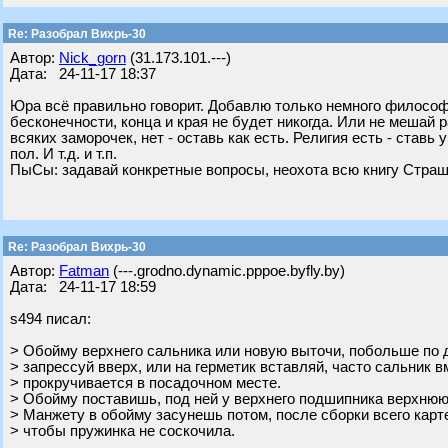
Re: Разобрал Вихрь-30
Автор:
Nick_gorn
(31.173.101.---)
Дата: 24-11-17 18:37
Юра всё правильно говорит. Добавлю только немного философи
бесконечности, конца и края не будет никогда. Или не мешай 
всяких заморочек, нет - оставь как есть. Религия есть - ставь
пол. И т.д. и т.п.
ПыСы: задавай конкретные вопросы, неохота всю книгу Страш
Re: Разобрал Вихрь-30
Автор:
Fatman
(---.grodno.dynamic.pppoe.byfly.by)
Дата: 24-11-17 18:59
s494 писал:
> Обойму верхнего сальника или новую выточи, побольше по 
> запрессуй вверх, или на герметик вставляй, часто сальник в
> прокручивается в посадочном месте.
> Обойму поставишь, под ней у верхнего подшипника верхню
> Манжету в обойму засунешь потом, после сборки всего карт
> чтобы пружинка не соскочила.