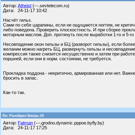
Автор:
Atheist
(---.sevtelecom.ru)
Дата: 24-11-17 10:42
Насчёт гильз.
Сами по себе царапины, если не ощущаются ногтем, не крити
либо поведена. Проверить плоскостность. И при сборке прок
моторным маслом. Доп. протянуть после выработки 1-го и 5-го
Несовпадение окон гильзы и БЦ (разворот гильзы), если более
желании можно нагреть БЦ, развернуть гильзы и несовпадение
компрессия также снизится несущественно и затем при работ
поршней, если они в норм. состоянии, не требуется.
Прокладка поддона - некритично, армированная или нет. Важн
бросить в запас.
Как-то так.
Re: Разобрал Вихрь-30
Автор:
Fatman
(---.grodno.dynamic.pppoe.byfly.by)
Дата: 24-11-17 17:25