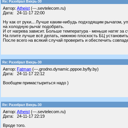
Re: Разобрал Вихрь-30
Автор:
Atheist
(---.sevtelecom.ru)
Дата: 24-11-17 22:00
Ну как от руки... Лучше каким-нибудь подходящим рычагом, уп
на холодную рычаг подобрать.
И от нагрева зависит. Больше температура - меньше натяг за 
На плите лучше всё делать, нижнюю плоскость БЦ установить
После всего на всякий случай проверить и обеспечить совпаде
Re: Разобрал Вихрь-30
Автор:
Fatman
(---.grodno.dynamic.pppoe.byfly.by)
Дата: 24-11-17 22:12
Вообщем примастыриться надо )
Re: Разобрал Вихрь-30
Автор:
Atheist
(---.sevtelecom.ru)
Дата: 24-11-17 22:19
Вроде того.