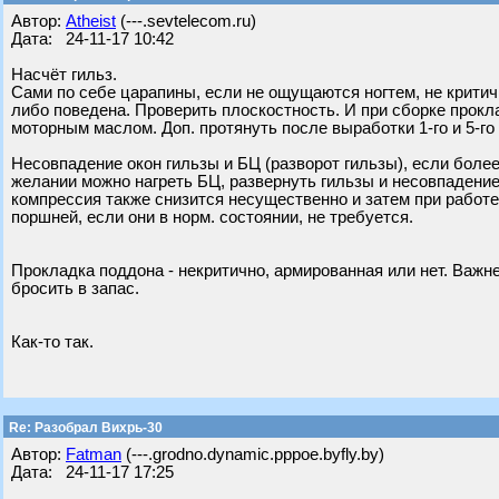
Автор:
Atheist
(---.sevtelecom.ru)
Дата: 24-11-17 10:42
Насчёт гильз.
Сами по себе царапины, если не ощущаются ногтем, не крити
либо поведена. Проверить плоскостность. И при сборке прок
моторным маслом. Доп. протянуть после выработки 1-го и 5-го
Несовпадение окон гильзы и БЦ (разворот гильзы), если более
желании можно нагреть БЦ, развернуть гильзы и несовпадение
компрессия также снизится несущественно и затем при работ
поршней, если они в норм. состоянии, не требуется.
Прокладка поддона - некритично, армированная или нет. Важн
бросить в запас.
Как-то так.
Re: Разобрал Вихрь-30
Автор:
Fatman
(---.grodno.dynamic.pppoe.byfly.by)
Дата: 24-11-17 17:25