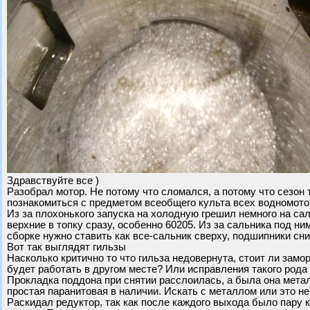
Здравствуйте все )
Разобрал мотор. Не потому что сломался, а потому что сезон
познакомиться с предметом всеобщего культа всех водномотор
Из за плохонького запуска на холодную грешил немного на са
верхние в топку сразу, особенно 60205. Из за сальника под ни
сборке нужно ставить как все-сальник сверху, подшипники сн
Вот так выглядят гильзы
Насколько критично то что гильза недовернута, стоит ли зам
будет работать в другом месте? Или исправления такого рода
Прокладка поддона при снятии расслоилась, а была она метал
простая паранитовая в наличии. Искать с металлом или это не
Раскидал редуктор, так как после каждого выхода было пару 