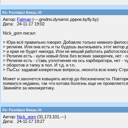
Re: Разобрал Вихрь-30
Автор:
Fatman
(---.grodno.dynamic.pppoe.byfly.by)
Дата: 24-11-17 19:02
Nick_gorn писал:
> Юра всё правильно говорит. Добавлю только немного филосо
> религия. Или она есть и ты будешь вылизывать этот мотор 
> и края не будет никогда. Или не мешай работать работоспо
> Религия есть - купи новый блок без всяких заморочек, нет - о
> Религия есть - ставь уплотнения на ось карбюратора, нет - ч
> оборотов и тапку в пол. И т.д. и т.п.
> ПыСы: задавай конкретные вопросы, неохота всю книгу Стр
Может и захочется ковырять мотор до бесконечности. Повторю
появился недавно, так что котова болезнь еще не проявляется
Звиняйте за неконкретику.
Re: Разобрал Вихрь-30
Автор:
Nick_gorn
(31.173.101.---)
Дата: 24-11-17 19:27