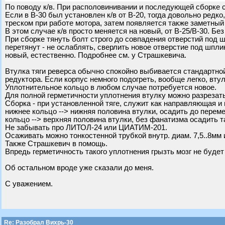
По поводу к/в. При располовинивании и последующей сборке с
Если в В-30 был установлен к/в от В-20, тогда довольно редк
треском при работе мотора, затем появляется также заметный 
В этом случае к/в просто меняется на новый, от В-25/В-30. Бе
При сборке тянуть болт строго до совпадения отверстий под шп
перетянут - не ослаблять, сверлить новое отверстие под шпли
новый, естественно. Подробнее см. у Страшкевича.
Втулка тяги реверса обычно спокойно выбивается стандартной
редуктора. Если корпус немного подогреть, вообще легко, вту
Уплотнительное кольцо в любом случае потребуется новое.
Для полной герметичности уплотнения втулку можно разрезать
Сборка - при установленной тяге, служит как направляющая 
нижнее кольцо --> нижняя половина втулки, осадить до перем
кольцо --> верхняя половина втулки, без фанатизма осадить т
Не забывать про ЛИТОЛ-24 или ЦИАТИМ-201.
Осаживать можно тонкостенной трубкой внутр. диам. 7,5..8мм 
Также Страшкевич в помощь.
Впредь герметичность такого уплотнения грызть мозг не будет
Об остальном вроде уже сказали до меня.
С уважением.
Re: Разобрал Вихрь-30