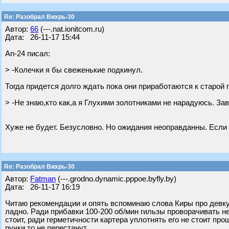
Re: Разобрал Вихрь-30
Автор:
66
(---.nat.ionitcom.ru)
Дата: 26-11-17 15:44
An-24 писал:
> -Колечки я бы свеженькие подкинул.
Тогда придется долго ждать пока они приработаются к старой 
> -Не знаю,кто как,а я Глухими золотниками не нарадуюсь. Зав
Хуже не будет. Безусловно. Но ожидания неоправданны. Если р
Re: Разобрал Вихрь-30
Автор:
Fatman
(---.grodno.dynamic.pppoe.byfly.by)
Дата: 26-11-17 16:19
Читаю рекомендации и опять вспоминаю слова Киры про девку 
ладно. Ради прибавки 100-200 об/мин гильзы проворачивать не
стоит, ради герметичности картера уплотнять его не стоит про
ручки то не перестанут.