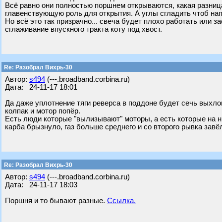
Всё равно они полностью поршнем открываются, какая разница
главенствующую роль для открытия. А углы сгладить чтоб на
Но всё это так призрачно... свеча будет плохо работать или 
сглаживание впускного тракта коту под хвост.
Re: Разобрал Вихрь-30
Автор:
s494
(---.broadband.corbina.ru)
Дата: 24-11-17 18:01
Да даже уплотнение тяги реверса в поддоне будет сечь выхло
колпак и мотор попёр.
Есть люди которые "вылизывают" моторы, а есть которые на ни
карба брызнуло, газ больше среднего и со второго рывка завё
Re: Разобрал Вихрь-30
Автор:
s494
(---.broadband.corbina.ru)
Дата: 24-11-17 18:03
Поршня и то бывают разные.
Ссылка.