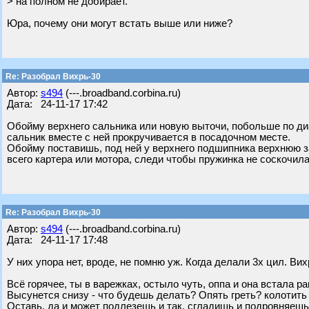
> на полном не добирает.
Юра, почему они могут встать выше или ниже?
Re: Разобрал Вихрь-30
Автор:
s494
(---.broadband.corbina.ru)
Дата: 24-11-17 17:42
Обойму верхнего сальника или новую выточи, побольше по диа
сальник вместе с ней прокручивается в посадочном месте.
Обойму поставишь, под ней у верхнего подшипника верхнюю 
всего картера или мотора, следи чтобы пружинка не соскочила
Re: Разобрал Вихрь-30
Автор:
s494
(---.broadband.corbina.ru)
Дата: 24-11-17 17:48
У них упора нет, вроде, не помню уж. Когда делали 3х цил. В
Всё горячее, ты в варежках, остыло чуть, оппа и она встала ра
Высунется снизу - что будешь делать? Опять греть? колотить 
Оставь, да и может подлезешь и так, сгладишь и подровняеш