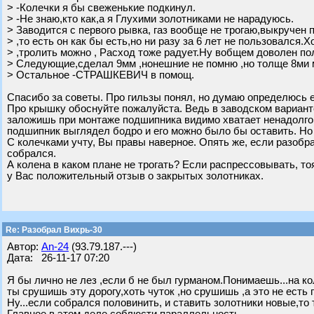
> -Колечки я бы свеженькие подкинул.
> -Не знаю,кто как,а я Глухими золотниками не нарадуюсь.
> Заводится с первого рывка, газ вообще не трогаю,выкручен
> ,то есть он как бы есть,но ни разу за 6 лет не пользовался.
> ,тролить можно , Расход тоже радует.Ну вобщем доволен по
> Следующие,сделал 9мм ,нонешние не помню ,но толще 8ми 
> Остальное -СТРАШКЕВИЧ в помощ.
Спасибо за советы. Про гильзы понял, но думаю определюсь е
Про крышку обоснуйте пожалуйста. Ведь в заводском варианте
заложишь при монтаже подшипника видимо хватает ненадолго
подшипник выглядел бодро и его можно было бы оставить. Но
С колечками учту, Вы правы наверное. Опять же, если разобр
собрался.
А колена в каком плане не трогать? Если распрессовывать, то
у Вас положительный отзыв о закрытых золотниках.
Re: Разобрал Вихрь-30
Автор:
An-24
(93.79.187.---)
Дата: 26-11-17 07:20
Я бы лично не лез ,если б не был гурманом.Понимаешь...на кол
ты срушишь эту дорогу,хоть чуток ,но срушишь ,а это не есть г
Ну...если собрался половинить, и ставить золотники новые,то 