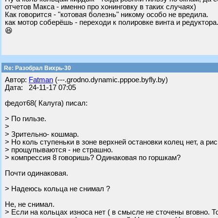
отчетов Макса - именно про хонинговку в таких случаях)
Как говорится - "котовая болезнь" никому особо не вредила.
как мотор соберёшь - переходи к полировке винта и редуктора.
😆
Re: Разобрал Вихрь-30
Автор:
Fatman
(---.grodno.dynamic.pppoe.byfly.by)
Дата: 24-11-17 07:05
федот68( Калуга) писал:
> По гильзе.
>
> Зрительно- кошмар.
> Но коль ступеньки в зоне верхней остановки колец нет, а рис
> прощупываются - не страшно.
> компрессия 8 говоришь? Одинаковая по горшкам?
Почти одинаковая.
> Надеюсь кольца не снимал ?
Не, не снимал.
> Если на кольцах износа нет ( в смысле не сточены вговно. 