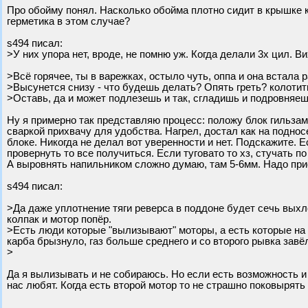
Про обойму понял. Насколько обойма плотно сидит в крышке к
герметика в этом случае?
s494 писал:
>У них упора нет, вроде, не помню уж. Когда делали 3х цил. 
>Всё горячее, ты в варежках, остыло чуть, оппа и она встала 
>Высунется снизу - что будешь делать? Опять греть? колотить
>Оставь, да и может подлезешь и так, сгладишь и подровняе
Ну я примерно так представляю процесс: положу блок гильзами
сваркой прихвачу для удобства. Нагрел, достал как на поднос
блоке. Никогда не делал вот уверенности и нет. Подскажите.
провернуть то все получиться. Если туговато то хз, стучать по
А выровнять напильником сложно думаю, там 5-6мм. Надо при
s494 писал:
>Да даже уплотнение тяги реверса в поддоне будет сечь выхл
колпак и мотор попёр.
>Есть люди которые "вылизывают" моторы, а есть которые на 
карба брызнуло, газ больше среднего и со второго рывка завё
>
Да я вылизывать и не собираюсь. Но если есть возможность и 
нас любят. Когда есть второй мотор то не страшно поковырять 