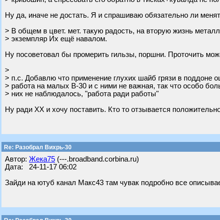
Ну да, иначе не достать. Я и спрашиваю обязательно ли менят
> В общем в цвет. мет. такую радость, на вторую жизнь метал
> экземпляр Их ещё навалом.
Ну посоветовал бы промерить гильзы, поршни. Проточить может
>
> п.с. Добавлю что применение глухих шайб грязи в поддоне о
> работа на малых В-30 и с ними не важная, так что особо бо
> них не наблюдалось, "работа ради работы"
Ну ради ХХ и хочу поставить. Кто то отзывается положительно
Re: Разобрал Вихрь-30
Автор:
Жека75
(---.broadband.corbina.ru)
Дата: 24-11-17 06:02
Зайди на ютуб канал Макс43 там чувак подробно все описывае