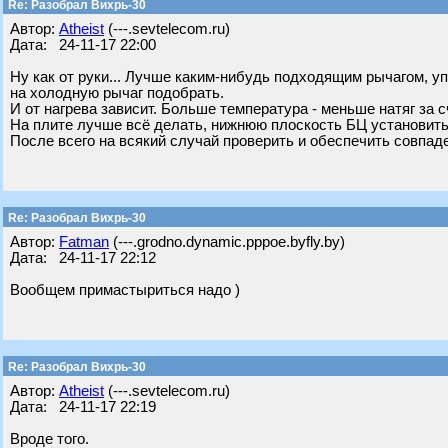
Re: Разобрал Вихрь-30
Автор:
Atheist
(---.sevtelecom.ru)
Дата: 24-11-17 22:00
Ну как от руки... Лучше каким-нибудь подходящим рычагом, уп
на холодную рычаг подобрать.
И от нагрева зависит. Больше температура - меньше натяг за 
На плите лучше всё делать, нижнюю плоскость БЦ установить
После всего на всякий случай проверить и обеспечить совпаде
Re: Разобрал Вихрь-30
Автор:
Fatman
(---.grodno.dynamic.pppoe.byfly.by)
Дата: 24-11-17 22:12
Вообщем примастыриться надо )
Re: Разобрал Вихрь-30
Автор:
Atheist
(---.sevtelecom.ru)
Дата: 24-11-17 22:19
Вроде того.