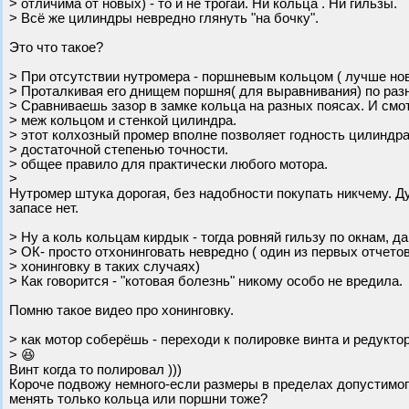
> отличима от новых) - то и не трогай. Ни кольца . Ни гильзы.
> Всё же цилиндры невредно глянуть "на бочку".
Это что такое?
> При отсутствии нутромера - поршневым кольцом ( лучше но
> Проталкивая его днищем поршня( для выравнивания) по раз
> Сравниваешь зазор в замке кольца на разных поясах. И смо
> меж кольцом и стенкой цилиндра.
> этот колхозный промер вполне позволяет годность цилиндра
> достаточной степенью точности.
> общее правило для практически любого мотора.
>
Нутромер штука дорогая, без надобности покупать никчему. Д
запасе нет.
> Ну а коль кольцам кирдык - тогда ровняй гильзу по окнам, д
> ОК- просто отхонинговать невредно ( один из первых отчето
> хонинговку в таких случаях)
> Как говорится - "котовая болезнь" никому особо не вредила.
Помню такое видео про хонинговку.
> как мотор соберёшь - переходи к полировке винта и редуктор
> 😆
Винт когда то полировал )))
Короче подвожу немного-если размеры в пределах допустимого 
менять только кольца или поршни тоже?