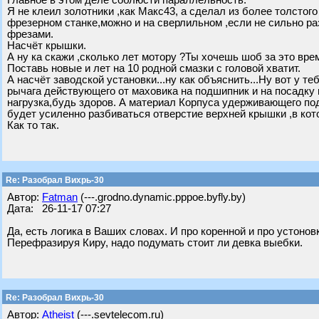
Главное в этом деле соблюсти параллельность.
Я не клеил золотники ,как Макс43, а сделал из более толстого
фрезерном станке,можно и на сверлильном ,если не сильно раз
фрезами.
Насчёт крышки.
А ну ка скажи ,сколько лет мотору ?Ты хочешь шоб за это вре
Поставь новые и лет на 10 родной смазки с головой хватит.
А насчёт заводской установки...ну как объяснить...Ну вот у т
рычага действующего от маховика на подшипник и на посадку 
нагрузка,будь здоров. А материал Корпуса удерживающего по
будет усиленно разбиваться отверстие верхней крышки ,в ко
Как то так.
Re: Разобрал Вихрь-30
Автор:
Fatman
(---.grodno.dynamic.pppoe.byfly.by)
Дата: 26-11-17 07:27
Да, есть логика в Ваших словах. И про коренной и про устонов
Перефразируя Киру, надо подумать стоит ли девка выебки.
Re: Разобрал Вихрь-30
Автор:
Atheist
(---.sevtelecom.ru)