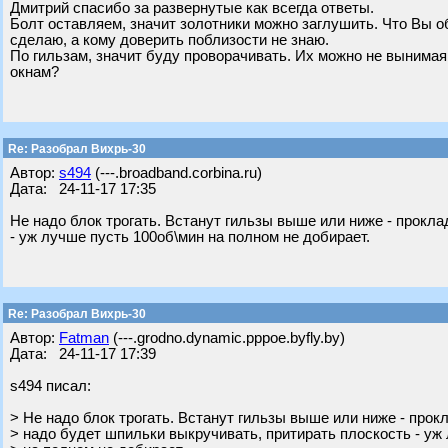
Дмитрий спасибо за развернутые как всегда ответы.
Болт оставляем, значит золотники можно заглушить. Что Вы о
сделаю, а кому доверить поблизости не знаю.
По гильзам, значит буду проворачивать. Их можно не вынимая
окнам?
Re: Разобрал Вихрь-30
Автор:
s494
(---.broadband.corbina.ru)
Дата: 24-11-17 17:35
Не надо блок трогать. Встанут гильзы выше или ниже - прокла
- уж лучше пусть 100об\мин на полном не добирает.
Re: Разобрал Вихрь-30
Автор:
Fatman
(---.grodno.dynamic.pppoe.byfly.by)
Дата: 24-11-17 17:39
s494 писал:
> Не надо блок трогать. Встанут гильзы выше или ниже - прок
> надо будет шпильки выкручивать, притирать плоскость - уж