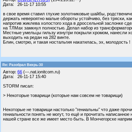
Дата: 26-11-17 10:55
в свое время ставил глухие золотниковые шайбы, родственич
держать невероятно малые обороты устойчиво, без тряски, ка
напротив жиклева холостого хода в дроссельной заслонке сд
на ТЛМах замкнул полностью. Делал набор из трансформатор
Местные умельцы гильзу изнутри покрыли хромом, нанесли хо
выходить на редан на 282 винте.
Блин, смотрю, и такая ностальгия накатилась, эх, молодость !
Re: Разобрал Вихрь-30
Автор:
66
(---.nat.ionitcom.ru)
Дата: 26-11-17 15:40
STORM писал:
> Некоторые товарищи (которые нам совсем не товарищи)
Некоторые не товарищи настолько "гениальны" что даже прочит
гениальности понять не могут, то ещё и прочитать написанно
нашей стране все же имеет место быть. В Мончегорске наприм