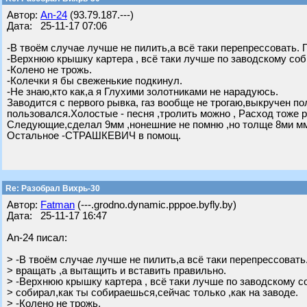
Автор:
An-24
(93.79.187.---)
Дата: 25-11-17 07:06
-В твоём случае лучше не пилить,а всё таки перепрессовать. 
-Верхнюю крышку картера , всё таки лучше по заводскому соб
-Колено не трожь.
-Колечки я бы свеженькие подкинул.
-Не знаю,кто как,а я Глухими золотниками не нарадуюсь.
Заводится с первого рывка, газ вообще не трогаю,выкручен пол
пользовался.Холостые - песня ,тролить можно , Расход тоже
Следующие,сделал 9мм ,нонешние не помню ,но толще 8ми м
Остальное -СТРАШКЕВИЧ в помощ.
Re: Разобрал Вихрь-30
Автор:
Fatman
(---.grodno.dynamic.pppoe.byfly.by)
Дата: 25-11-17 16:47
An-24 писал:
> -В твоём случае лучше не пилить,а всё таки перепрессовать
> вращать ,а вытащить и вставить правильно.
> -Верхнюю крышку картера , всё таки лучше по заводскому с
> собирал,как ты собираешься,сейчас только ,как на заводе.
> -Колено не трожь.