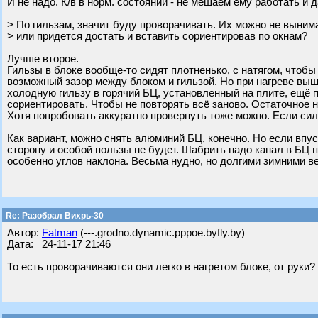
И не надо. К/в в норм. состоянии - не мешаем ему работать и 
> По гильзам, значит буду проворачивать. Их можно не выним
> или придется достать и вставить сориентировав по окнам?
Лучше второе.
Гильзы в блоке вообще-то сидят плотненько, с натягом, чтоб
возможный зазор между блоком и гильзой. Но при нагреве выш
холодную гильзу в горячий БЦ, установленный на плите, ещё п
сориентировать. Чтобы не повторять всё заново. Остаточное 
Хотя попробовать аккуратно провернуть тоже можно. Если сил
Как вариант, можно снять алюминий БЦ, конечно. Но если впус
сторону и особой пользы не будет. Шабрить надо канал в БЦ п
особенно углов наклона. Весьма нудно, но долгими зимними в
Re: Разобрал Вихрь-30
Автор:
Fatman
(---.grodno.dynamic.pppoe.byfly.by)
Дата: 24-11-17 21:46
То есть проворачиваются они легко в нагретом блоке, от руки?