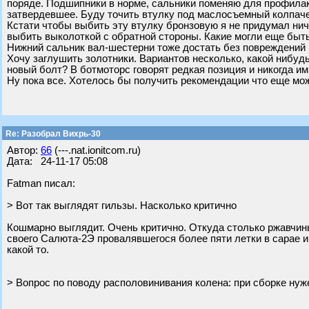
поряде. Подшипники в норме, сальники поменяю для профилак
затвердевшее. Буду точить втулку под маслосъемный колпаче
Кстати чтобы выбить эту втулку бронзовую я не придумал нич
выбить выколоткой с обратной стороны. Какие могли еще быт
Нижний сальник вал-шестерни тоже достать без повреждений 
Хочу заглушить золотники. Вариантов несколько, какой нибуд
новый болт? В ботмоторс говорят редкая позиция и никогда ими
Ну пока все. Хотелось бы получить рекомендации что еще мож
Re: Разобрал Вихрь-30
Автор:
66
(---.nat.ionitcom.ru)
Дата: 24-11-17 05:08
Fatman писал:
> Вот так выглядят гильзы. Насколько критично
Кошмарно выглядит. Очень критично. Откуда столько ржавчин
своего Салюта-2Э провалявшегося более пяти летки в сарае 
какой то.
> Вопрос по поводу располовинивания колена: при сборке нуж