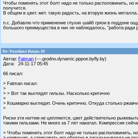
Чтобы поменять этот болт надо не только располовинить, но и
получится.
В общем в цвет. мет. такую радость, на вторую жизнь металл
п.с. Добавлю что применение глухих шайб грязи в поддоне ощу
большого преимущества в них не наблюдалось, "работа ради 
Re: Разобрал Вихрь-30
Автор:
Fatman
(---.grodno.dynamic.pppoe.byfly.by)
Дата: 24-11-17 05:45
66 писал:
> Fatman писал:
>
> > Вот так выглядят гильзы. Насколько критично
>
> Кошмарно выглядит. Очень критично. Откуда столько ржавч
>
Риски эти ногтем не цепляются, цвет действительно рыжевытый
такими гильзами. Не много за 7 лет накатал. Компрессия сейч
> Чтобы поменять этот болт надо не только располовинить, но
> кривошип, а спресовать его обратно в тисках+кувалда не по