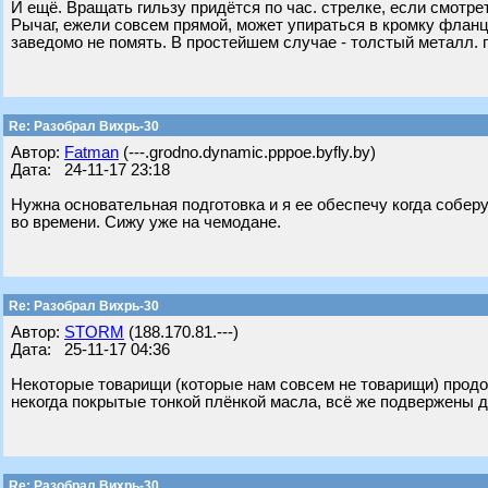
И ещё. Вращать гильзу придётся по час. стрелке, если смотре
Рычаг, ежели совсем прямой, может упираться в кромку фланца
заведомо не помять. В простейшем случае - толстый металл. пр
Re: Разобрал Вихрь-30
Автор:
Fatman
(---.grodno.dynamic.pppoe.byfly.by)
Дата: 24-11-17 23:18
Нужна основательная подготовка и я ее обеспечу когда собер
во времени. Сижу уже на чемодане.
Re: Разобрал Вихрь-30
Автор:
STORM
(188.170.81.---)
Дата: 25-11-17 04:36
Некоторые товарищи (которые нам совсем не товарищи) продол
некогда покрытые тонкой плёнкой масла, всё же подвержены д
Re: Разобрал Вихрь-30