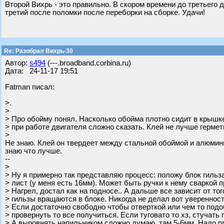
Второй Вихрь - это правильно. В скором времени до третьего д
третий после поломки после переборки на сборке. Удачи!
Re: Разобрал Вихрь-30
Автор:
s494
(---.broadband.corbina.ru)
Дата: 24-11-17 19:51
Fatman писал:
>.
>
> Про обойму понял. Насколько обойма плотно сидит в крышке
> при работе двигателя сложно сказать. Клей не лучше гермет
>
Не знаю. Клей он твердеет между стальной обоймой и алюмини
знаю что лучше.
--
>
> Ну я примерно так представляю процесс: положу блок гильз
> лист (у меня есть 16мм). Может быть ручки к нему сваркой 
> Нагрел, достал как на подносе.. А дальше все зависит от то
> гильзы вращаются в блоке. Никогда не делал вот уверенност
> Если достаточно свободно чтобы отверткой или чем то под
> провернуть то все получиться. Если туговато то хз, стучать 
> А выровнять напильником сложно думаю, там 5-6мм. Надо п