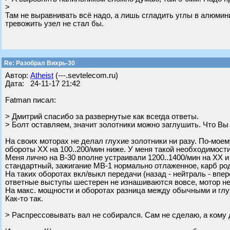
>
Там не выравнивать всё надо, а лишь сгладить углы в алюмини
тревожить узел не стал бы.
Re: Разобрал Вихрь-30
Автор:
Atheist
(---.sevtelecom.ru)
Дата: 24-11-17 21:42
Fatman писал:
> Дмитрий спасибо за развернутые как всегда ответы.
> Болт оставляем, значит золотники можно заглушить. Что Вы
На своих моторах не делал глухие золотники ни разу. По-мое
обороты ХХ на 100..200/мин ниже. У меня такой необходимост
Меня лично на В-30 вполне устраивали 1200..1400/мин на ХХ и
стандартный, зажигание МВ-1 нормально отлаженное, карб ро
На таких оборотах вкл/выкл передачи (назад - нейтраль - впер
ответные выступы шестерен не изнашиваются вовсе, мотор не 
На макс. мощности и оборотах разница между обычными и глу
Как-то так.
> Распрессовывать вал не собирался. Сам не сделаю, а кому 