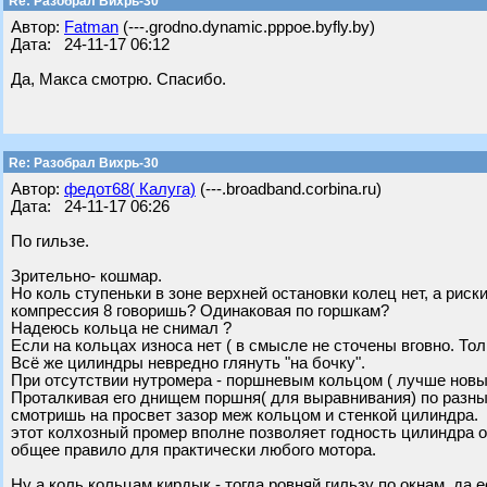
Re: Разобрал Вихрь-30
Автор:
Fatman
(---.grodno.dynamic.pppoe.byfly.by)
Дата: 24-11-17 06:12
Да, Макса смотрю. Спасибо.
Re: Разобрал Вихрь-30
Автор:
федот68( Калуга)
(---.broadband.corbina.ru)
Дата: 24-11-17 06:26
По гильзе.
Зрительно- кошмар.
Но коль ступеньки в зоне верхней остановки колец нет, а риск
компрессия 8 говоришь? Одинаковая по горшкам?
Надеюсь кольца не снимал ?
Если на кольцах износа нет ( в смысле не сточены вговно. Тол
Всё же цилиндры невредно глянуть "на бочку".
При отсутствии нутромера - поршневым кольцом ( лучше новы
Проталкивая его днищем поршня( для выравнивания) по разны
смотришь на просвет зазор меж кольцом и стенкой цилиндра.
этот колхозный промер вполне позволяет годность цилиндра о
общее правило для практически любого мотора.
Ну а коль кольцам кирдык - тогда ровняй гильзу по окнам, да 