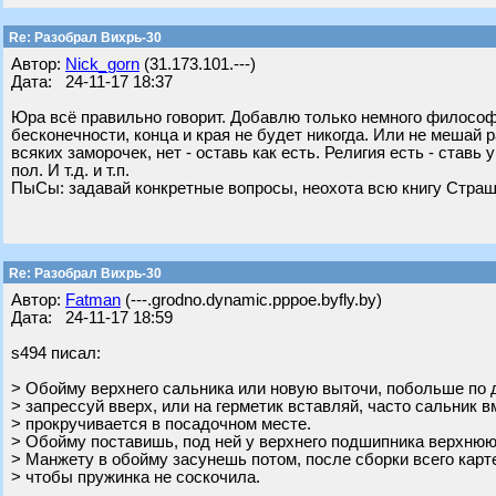
Re: Разобрал Вихрь-30
Автор:
Nick_gorn
(31.173.101.---)
Дата: 24-11-17 18:37
Юра всё правильно говорит. Добавлю только немного философи
бесконечности, конца и края не будет никогда. Или не мешай 
всяких заморочек, нет - оставь как есть. Религия есть - ставь
пол. И т.д. и т.п.
ПыСы: задавай конкретные вопросы, неохота всю книгу Страш
Re: Разобрал Вихрь-30
Автор:
Fatman
(---.grodno.dynamic.pppoe.byfly.by)
Дата: 24-11-17 18:59
s494 писал:
> Обойму верхнего сальника или новую выточи, побольше по 
> запрессуй вверх, или на герметик вставляй, часто сальник в
> прокручивается в посадочном месте.
> Обойму поставишь, под ней у верхнего подшипника верхню
> Манжету в обойму засунешь потом, после сборки всего карт
> чтобы пружинка не соскочила.