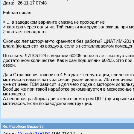
Дата: 26-11-17 07:48
Fatman писал:
> ... в заводском варианте смазка не проходит из
> картера через сальник. Той смазки которую заложишь при 
> хватает ненадолго.
Сколько лет моторчег-то хранился без работы? ЦИАТИМ-201 там
влага (конденсат из воздуха, если в неотапливаемом помещени
По опыту. ЛИТОЛ-24 в верхнем 60205 через 5 лет эксплуатации
достаточном количестве. Как и сам подшипник 60205. Это при 
сезон.
Да и Страшкевич говорит о 4-5 годах эксплуатации, после кот
моточасов наматывать за сезон, умалчивается. Ибо величина 
уже от цены ГСМ зависит и для чего лодка с мотором использ
Вообще же при такой наработке рекомендуется в межсезонье 
моточасов.
А неполная разборка двигателя с осмотром ЦПГ (ну и крышки 
моточасов. Если по заводской инструкции.
Re: Разобрал Вихрь-30
Автор:
Сергей (27RUS)
(194.213.12.---)