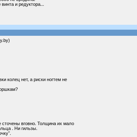
винта и редуктора...
y.by)
ки колец нет, а риски ногтем не
горшкам?
е сточены вговно. Толщина их мало
ольца . Ни гильзы.
чку".