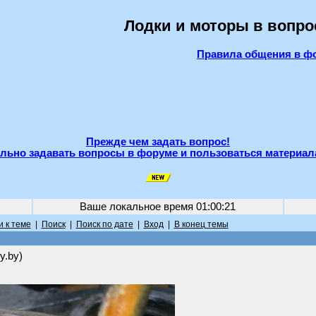
Лодки и моторы в вопро
Правила общения в ф
Прежде чем задать вопрос!
льно задавать вопросы в форуме и пользоваться материал
Ваше локальное время
01:00:21
 к теме
|
Поиск
|
Поиск по дате
|
Вход
|
В конец темы
y.by)