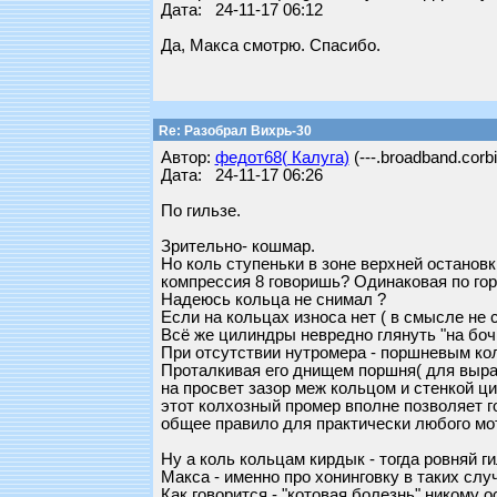
Дата: 24-11-17 06:12
Да, Макса смотрю. Спасибо.
Re: Разобрал Вихрь-30
Автор:
федот68( Калуга)
(---.broadband.corbi
Дата: 24-11-17 06:26
По гильзе.
Зрительно- кошмар.
Но коль ступеньки в зоне верхней остановк
компрессия 8 говоришь? Одинаковая по го
Надеюсь кольца не снимал ?
Если на кольцах износа нет ( в смысле не с
Всё же цилиндры невредно глянуть "на боч
При отсутствии нутромера - поршневым ко
Проталкивая его днищем поршня( для выра
на просвет зазор меж кольцом и стенкой ц
этот колхозный промер вполне позволяет г
общее правило для практически любого мо
Ну а коль кольцам кирдык - тогда ровняй г
Макса - именно про хонинговку в таких слу
Как говорится - "котовая болезнь" никому о