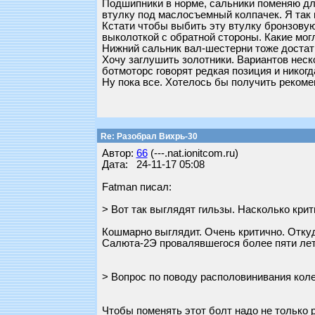
Подшипники в норме, сальники поменяю дл
втулку под маслосъемный колпачек. Я так
Кстати чтобы выбить эту втулку бронзовую
выколоткой с обратной стороны. Какие мо
Нижний сальник вал-шестерни тоже достат
Хочу заглушить золотники. Вариантов неск
ботмоторс говорят редкая позиция и никогд
Ну пока все. Хотелось бы получить рекоме
Re: Разобрал Вихрь-30
Автор:
66
(---.nat.ionitcom.ru)
Дата: 24-11-17 05:08
Fatman писал:
> Вот так выглядят гильзы. Насколько крит
Кошмарно выглядит. Очень критично. Откуд
Салюта-2Э провалявшегося более пяти лет
> Вопрос по поводу располовинивания коле
Чтобы поменять этот болт надо не только р