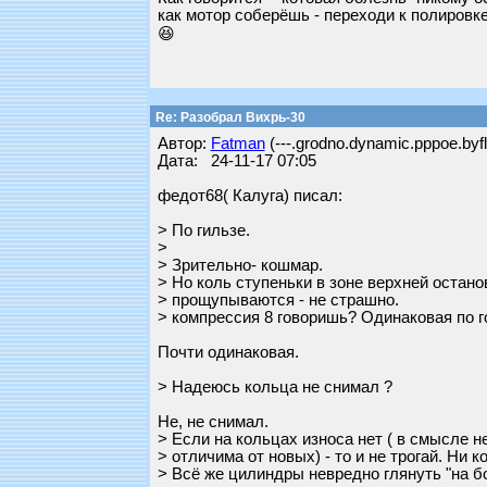
как мотор соберёшь - переходи к полировке 
😆
Re: Разобрал Вихрь-30
Автор:
Fatman
(---.grodno.dynamic.pppoe.byfl
Дата: 24-11-17 07:05
федот68( Калуга) писал:
> По гильзе.
>
> Зрительно- кошмар.
> Но коль ступеньки в зоне верхней останов
> прощупываются - не страшно.
> компрессия 8 говоришь? Одинаковая по 
Почти одинаковая.
> Надеюсь кольца не снимал ?
Не, не снимал.
> Если на кольцах износа нет ( в смысле н
> отличима от новых) - то и не трогай. Ни к
> Всё же цилиндры невредно глянуть "на бо