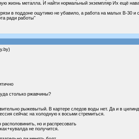
торую жизнь металла. И найти нормальный экземпляр Их ещё нав
рязи в поддоне ощутимо не убавило, а работа на малых В-30 и с
та ради работы"
y.by)
итично
куда столько ржавчины?
вительно рыжевытый. В картере следов воды нет. Да и в цилинд
рессия сейчас на холодную к восьми стремиться.
о располовинить, но и распресовать
сках+кувалда не получится.
язательно ли менять болт.