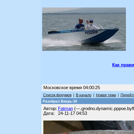
Как прави
Московское время 04:00:25
Список форумов
|
В начало
|
Новая тема
|
Перейти
Разобрал Вихрь-30
Автор:
Fatman
(---.grodno.dynamic.pppoe.byfl
Дата: 24-11-17 04:53