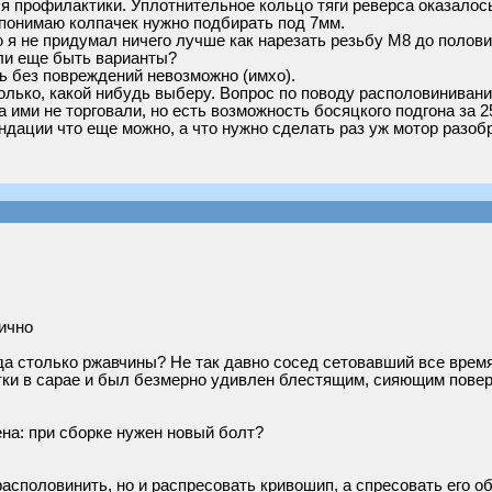
я профилактики. Уплотнительное кольцо тяги реверса оказалос
 понимаю колпачек нужно подбирать под 7мм.
 я не придумал ничего лучше как нарезать резьбу М8 до полови
гли еще быть варианты?
ь без повреждений невозможно (имхо).
олько, какой нибудь выберу. Вопрос по поводу располовинивани
а ими не торговали, но есть возможность босяцкого подгона за 2
ндации что еще можно, а что нужно сделать раз уж мотор разоб
ично
а столько ржавчины? Не так давно сосед сетовавший все время
ки в сарае и был безмерно удивлен блестящим, сияющим поверх
на: при сборке нужен новый болт?
асполовинить, но и распресовать кривошип, а спресовать его о