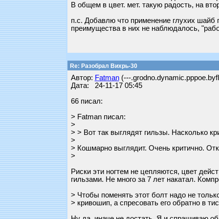
В общем в цвет. мет. такую радость, на в
п.с. Добавлю что применение глухих шайб г
преимущества в них не наблюдалось, "рабо
Re: Разобрал Вихрь-30
Автор:
Fatman
(---.grodno.dynamic.pppoe.byfl
Дата: 24-11-17 05:45
66 писал:
> Fatman писал:
>
> > Вот так выглядят гильзы. Насколько кр
>
> Кошмарно выглядит. Очень критично. От
>
Риски эти ногтем не цепляются, цвет дейст
гильзами. Не много за 7 лет накатал. Комп
> Чтобы поменять этот болт надо не тольк
> кривошип, а спресовать его обратно в ти
Ну да, иначе не достать. Я и спрашиваю об