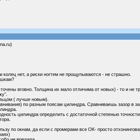
na.ru)
и колец нет, а риски ногтем не прощупываются - не страшно.
ршкам?
точены вговно. Толщина их мало отличима от новых) - то и не тр
ку".
льцом ( лучше новым).
внивания) по разным поясам цилиндра. Сравниваешь зазор в за
илиндра.
одность цилиндра определить с достаточной степенью точности
тора.
ильзу по окнам, да если с промерами все ОК- просто отхонингова
чаях)
собо не вредила.