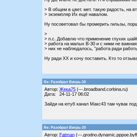
> В общем в цвет. мет. такую радость, на 
> экземпляр Их ещё навалом.
Ну посоветовал бы промерить гильзы, поршн
>
> п.с. Добавлю что применение глухих шай
> работа на малых В-30 и с ними не важная
> них не наблюдалось, "работа ради работ
Ну ради ХХ и хочу поставить. Кто то отзыв
Re: Разобрал Вихрь-30
Автор:
Жека75
(---.broadband.corbina.ru)
Дата: 24-11-17 06:02
Зайди на ютуб канал Макс43 там чувак под
Re: Разобрал Вихрь-30
Автор:
Fatman
(---.grodno.dynamic.pppoe.byfl