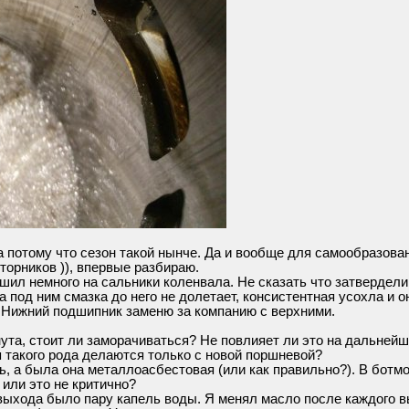
а потому что сезон такой нынче. Да и вообще для самообразова
орников )), впервые разбираю.
ешил немного на сальники коленвала. Не сказать что затвердели
ка под ним смазка до него не долетает, консистентная усохла и 
. Нижний подшипник заменю за компанию с верхними.
нута, стоит ли заморачиваться? Не повлияет ли это на дальней
 такого рода делаются только с новой поршневой?
, а была она металлоасбестовая (или как правильно?). В ботмот
 или это не критично?
 выхода было пару капель воды. Я менял масло после каждого в