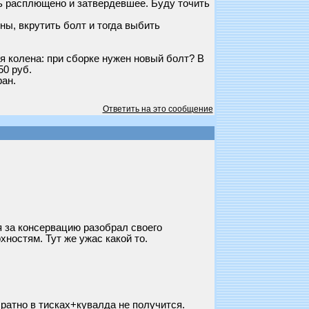
ь расплющено и затвердевшее. Буду точить
ны, вкрутить болт и тогда выбить
я колена: при сборке нужен новый болт? В
50 руб.
ран.
Ответить на это сообщение
 за консервацию разобрал своего
ностям. Тут же ужас какой то.
братно в тисках+кувалда не получится.