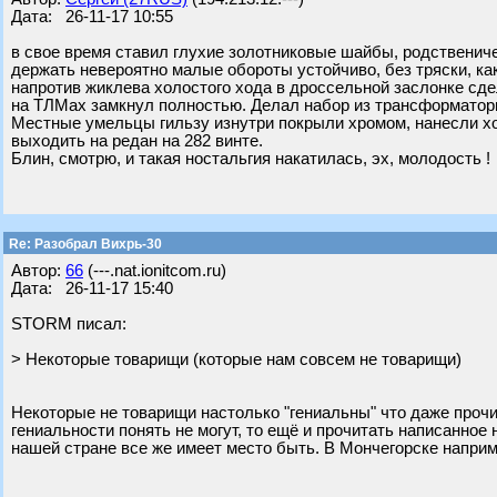
Дата: 26-11-17 10:55
в свое время ставил глухие золотниковые шайбы, родственич
держать невероятно малые обороты устойчиво, без тряски, ка
напротив жиклева холостого хода в дроссельной заслонке сд
на ТЛМах замкнул полностью. Делал набор из трансформатор
Местные умельцы гильзу изнутри покрыли хромом, нанесли хо
выходить на редан на 282 винте.
Блин, смотрю, и такая ностальгия накатилась, эх, молодость !
Re: Разобрал Вихрь-30
Автор:
66
(---.nat.ionitcom.ru)
Дата: 26-11-17 15:40
STORM писал:
> Некоторые товарищи (которые нам совсем не товарищи)
Некоторые не товарищи настолько "гениальны" что даже прочит
гениальности понять не могут, то ещё и прочитать написанно
нашей стране все же имеет место быть. В Мончегорске наприм