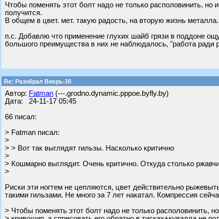
Чтобы поменять этот болт надо не только располовинить, но и
получится.
В общем в цвет. мет. такую радость, на вторую жизнь металл
п.с. Добавлю что применение глухих шайб грязи в поддоне ощу
большого преимущества в них не наблюдалось, "работа ради 
Re: Разобрал Вихрь-30
Автор:
Fatman
(---.grodno.dynamic.pppoe.byfly.by)
Дата: 24-11-17 05:45
66 писал:
> Fatman писал:
>
> > Вот так выглядят гильзы. Насколько критично
>
> Кошмарно выглядит. Очень критично. Откуда столько ржавч
>
Риски эти ногтем не цепляются, цвет действительно рыжевытый
такими гильзами. Не много за 7 лет накатал. Компрессия сейч
> Чтобы поменять этот болт надо не только располовинить, но
> кривошип, а спресовать его обратно в тисках+кувалда не по