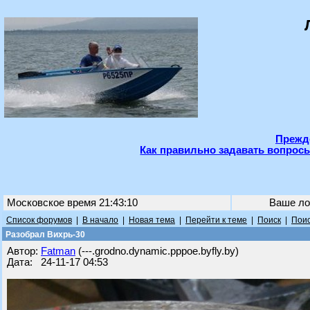
Прежде
Как правильно задавать вопросы
Московское время 21:43:10
Ваше ло
Список форумов
|
В начало
|
Новая тема
|
Перейти к теме
|
Поиск
|
Поис
Разобрал Вихрь-30
Автор:
Fatman
(---.grodno.dynamic.pppoe.byfly.by)
Дата: 24-11-17 04:53