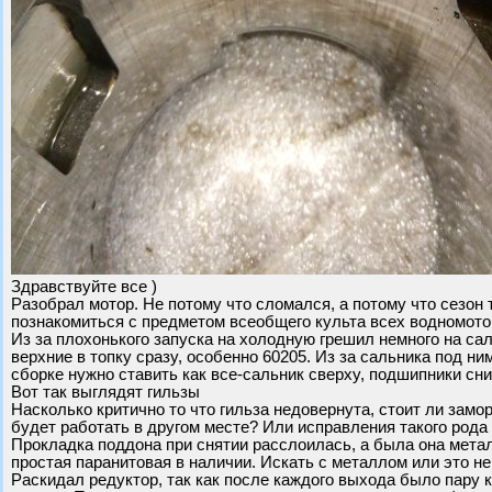
Здравствуйте все )
Разобрал мотор. Не потому что сломался, а потому что сезон
познакомиться с предметом всеобщего культа всех водномотор
Из за плохонького запуска на холодную грешил немного на са
верхние в топку сразу, особенно 60205. Из за сальника под ни
сборке нужно ставить как все-сальник сверху, подшипники сн
Вот так выглядят гильзы
Насколько критично то что гильза недовернута, стоит ли зам
будет работать в другом месте? Или исправления такого рода
Прокладка поддона при снятии расслоилась, а была она метал
простая паранитовая в наличии. Искать с металлом или это не
Раскидал редуктор, так как после каждого выхода было пару 