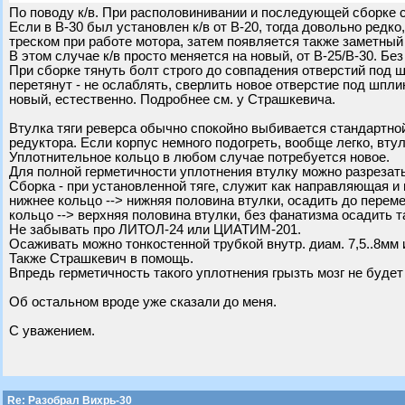
По поводу к/в. При располовинивании и последующей сборке с
Если в В-30 был установлен к/в от В-20, тогда довольно редк
треском при работе мотора, затем появляется также заметный 
В этом случае к/в просто меняется на новый, от В-25/В-30. Бе
При сборке тянуть болт строго до совпадения отверстий под шп
перетянут - не ослаблять, сверлить новое отверстие под шпли
новый, естественно. Подробнее см. у Страшкевича.
Втулка тяги реверса обычно спокойно выбивается стандартной
редуктора. Если корпус немного подогреть, вообще легко, вту
Уплотнительное кольцо в любом случае потребуется новое.
Для полной герметичности уплотнения втулку можно разрезать
Сборка - при установленной тяге, служит как направляющая 
нижнее кольцо --> нижняя половина втулки, осадить до перем
кольцо --> верхняя половина втулки, без фанатизма осадить т
Не забывать про ЛИТОЛ-24 или ЦИАТИМ-201.
Осаживать можно тонкостенной трубкой внутр. диам. 7,5..8мм 
Также Страшкевич в помощь.
Впредь герметичность такого уплотнения грызть мозг не будет
Об остальном вроде уже сказали до меня.
С уважением.
Re: Разобрал Вихрь-30