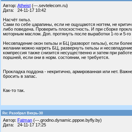
Автор:
Atheist
(---.sevtelecom.ru)
Дата: 24-11-17 10:42
Насчёт гильз.
Сами по себе царапины, если не ощущаются ногтем, не крити
либо поведена. Проверить плоскостность. И при сборке прок
моторным маслом. Доп. протянуть после выработки 1-го и 5-го
Несовпадение окон гильзы и БЦ (разворот гильзы), если более
желании можно нагреть БЦ, развернуть гильзы и несовпадение
компрессия также снизится несущественно и затем при работ
поршней, если они в норм. состоянии, не требуется.
Прокладка поддона - некритично, армированная или нет. Важн
бросить в запас.
Как-то так.
Re: Разобрал Вихрь-30
Автор:
Fatman
(---.grodno.dynamic.pppoe.byfly.by)
Дата: 24-11-17 17:25