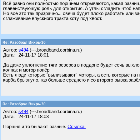
Всё равно они полностью поршнем открываются, какая разница
главенствующую роль для открытия. А углы сгладить чтоб на
Но всё это так призрачно... свеча будет плохо работать или 
сглаживание впускного тракта коту под хвост.
Re: Разобрал Вихрь-30
Автор:
s494
(---.broadband.corbina.ru)
Дата: 24-11-17 18:01
Да даже уплотнение тяги реверса в поддоне будет сечь выхло
колпак и мотор попёр.
Есть люди которые "вылизывают" моторы, а есть которые на ни
карба брызнуло, газ больше среднего и со второго рывка завё
Re: Разобрал Вихрь-30
Автор:
s494
(---.broadband.corbina.ru)
Дата: 24-11-17 18:03
Поршня и то бывают разные.
Ссылка.