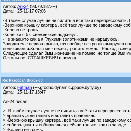
Автор:
An-24
(93.79.187.---)
Дата: 25-11-17 07:06
-В твоём случае лучше не пилить,а всё таки перепрессовать. 
-Верхнюю крышку картера , всё таки лучше по заводскому соб
-Колено не трожь.
-Колечки я бы свеженькие подкинул.
-Не знаю,кто как,а я Глухими золотниками не нарадуюсь.
Заводится с первого рывка, газ вообще не трогаю,выкручен пол
пользовался.Холостые - песня ,тролить можно , Расход тоже
Следующие,сделал 9мм ,нонешние не помню ,но толще 8ми м
Остальное -СТРАШКЕВИЧ в помощ.
Re: Разобрал Вихрь-30
Автор:
Fatman
(---.grodno.dynamic.pppoe.byfly.by)
Дата: 25-11-17 16:47
An-24 писал:
> -В твоём случае лучше не пилить,а всё таки перепрессовать
> вращать ,а вытащить и вставить правильно.
> -Верхнюю крышку картера , всё таки лучше по заводскому с
> собирал,как ты собираешься,сейчас только ,как на заводе.
> -Колено не трожь.