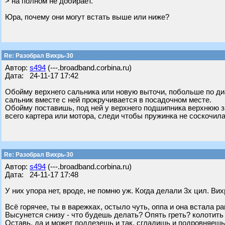
> на полном не добирает.
Юра, почему они могут встать выше или ниже?
Re: Разобрал Вихрь-30
Автор:
s494
(---.broadband.corbina.ru)
Дата: 24-11-17 17:42
Обойму верхнего сальника или новую выточи, побольше по диа
сальник вместе с ней прокручивается в посадочном месте.
Обойму поставишь, под ней у верхнего подшипника верхнюю 
всего картера или мотора, следи чтобы пружинка не соскочила
Re: Разобрал Вихрь-30
Автор:
s494
(---.broadband.corbina.ru)
Дата: 24-11-17 17:48
У них упора нет, вроде, не помню уж. Когда делали 3х цил. В
Всё горячее, ты в варежках, остыло чуть, оппа и она встала ра
Высунется снизу - что будешь делать? Опять греть? колотить 
Оставь, да и может подлезешь и так, сгладишь и подровняеш