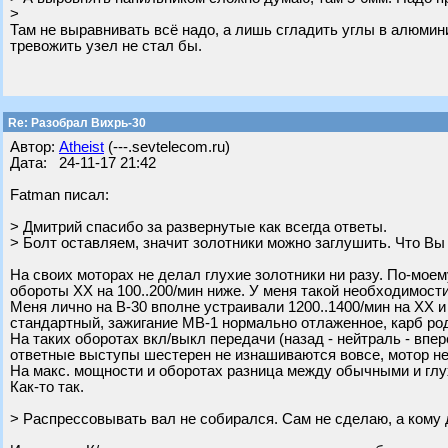
>
Там не выравнивать всё надо, а лишь сгладить углы в алюмини
тревожить узел не стал бы.
Re: Разобрал Вихрь-30
Автор:
Atheist
(---.sevtelecom.ru)
Дата: 24-11-17 21:42
Fatman писал:
> Дмитрий спасибо за развернутые как всегда ответы.
> Болт оставляем, значит золотники можно заглушить. Что Вы
На своих моторах не делал глухие золотники ни разу. По-мое
обороты ХХ на 100..200/мин ниже. У меня такой необходимост
Меня лично на В-30 вполне устраивали 1200..1400/мин на ХХ и
стандартный, зажигание МВ-1 нормально отлаженное, карб ро
На таких оборотах вкл/выкл передачи (назад - нейтраль - впер
ответные выступы шестерен не изнашиваются вовсе, мотор не 
На макс. мощности и оборотах разница между обычными и глу
Как-то так.
> Распрессовывать вал не собирался. Сам не сделаю, а кому 