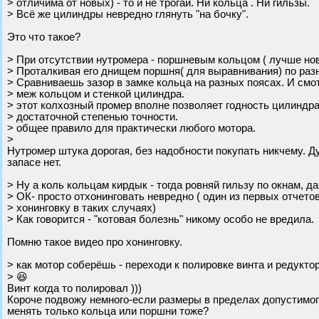
> отличима от новых) - то и не трогай. Ни кольца . Ни гильзы.
> Всё же цилиндры невредно глянуть "на бочку".
Это что такое?
> При отсутствии нутромера - поршневым кольцом ( лучше но
> Проталкивая его днищем поршня( для выравнивания) по раз
> Сравниваешь зазор в замке кольца на разных поясах. И смо
> меж кольцом и стенкой цилиндра.
> этот колхозный промер вполне позволяет годность цилиндра
> достаточной степенью точности.
> общее правило для практически любого мотора.
>
Нутромер штука дорогая, без надобности покупать никчему. Д
запасе нет.
> Ну а коль кольцам кирдык - тогда ровняй гильзу по окнам, д
> ОК- просто отхонинговать невредно ( один из первых отчето
> хонинговку в таких случаях)
> Как говорится - "котовая болезнь" никому особо не вредила.
Помню такое видео про хонинговку.
> как мотор соберёшь - переходи к полировке винта и редуктор
> 😆
Винт когда то полировал )))
Короче подвожу немного-если размеры в пределах допустимого 
менять только кольца или поршни тоже?