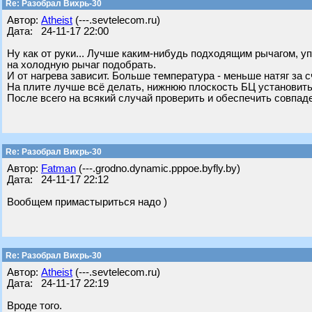
Re: Разобрал Вихрь-30
Автор:
Atheist
(---.sevtelecom.ru)
Дата: 24-11-17 22:00
Ну как от руки... Лучше каким-нибудь подходящим рычагом, уп
на холодную рычаг подобрать.
И от нагрева зависит. Больше температура - меньше натяг за 
На плите лучше всё делать, нижнюю плоскость БЦ установить
После всего на всякий случай проверить и обеспечить совпаде
Re: Разобрал Вихрь-30
Автор:
Fatman
(---.grodno.dynamic.pppoe.byfly.by)
Дата: 24-11-17 22:12
Вообщем примастыриться надо )
Re: Разобрал Вихрь-30
Автор:
Atheist
(---.sevtelecom.ru)
Дата: 24-11-17 22:19
Вроде того.