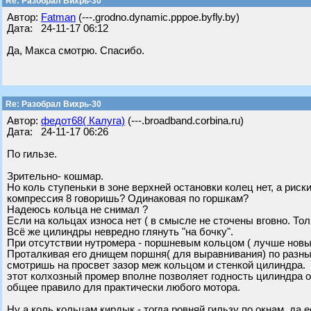
Re: Разобрал Вихрь-30
Автор:
Fatman
(---.grodno.dynamic.pppoe.byfly.by)
Дата: 24-11-17 06:12
Да, Макса смотрю. Спасибо.
Re: Разобрал Вихрь-30
Автор:
федот68( Калуга)
(---.broadband.corbina.ru)
Дата: 24-11-17 06:26
По гильзе.
Зрительно- кошмар.
Но коль ступеньки в зоне верхней остановки колец нет, а риск
компрессия 8 говоришь? Одинаковая по горшкам?
Надеюсь кольца не снимал ?
Если на кольцах износа нет ( в смысле не сточены вговно. Тол
Всё же цилиндры невредно глянуть "на бочку".
При отсутствии нутромера - поршневым кольцом ( лучше новы
Проталкивая его днищем поршня( для выравнивания) по разны
смотришь на просвет зазор меж кольцом и стенкой цилиндра.
этот колхозный промер вполне позволяет годность цилиндра о
общее правило для практически любого мотора.
Ну а коль кольцам кирдык - тогда ровняй гильзу по окнам, да 