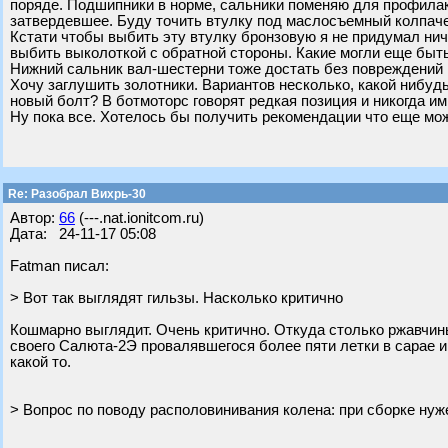
поряде. Подшипники в норме, сальники поменяю для профилак
затвердевшее. Буду точить втулку под маслосъемный колпаче
Кстати чтобы выбить эту втулку бронзовую я не придумал нич
выбить выколоткой с обратной стороны. Какие могли еще быт
Нижний сальник вал-шестерни тоже достать без повреждений 
Хочу заглушить золотники. Вариантов несколько, какой нибуд
новый болт? В ботмоторс говорят редкая позиция и никогда ими
Ну пока все. Хотелось бы получить рекомендации что еще мож
Re: Разобрал Вихрь-30
Автор:
66
(---.nat.ionitcom.ru)
Дата: 24-11-17 05:08
Fatman писал:
> Вот так выглядят гильзы. Насколько критично
Кошмарно выглядит. Очень критично. Откуда столько ржавчин
своего Салюта-2Э провалявшегося более пяти летки в сарае 
какой то.
> Вопрос по поводу располовинивания колена: при сборке нуж