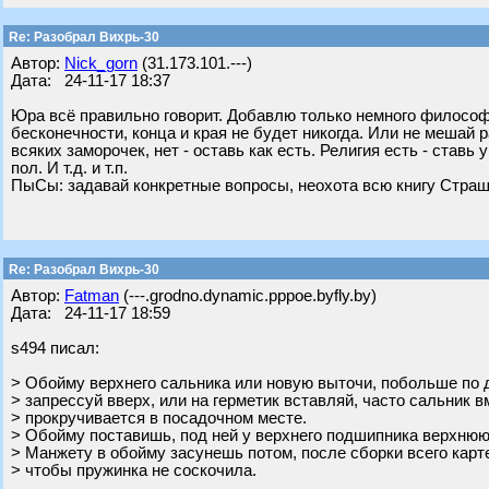
Re: Разобрал Вихрь-30
Автор:
Nick_gorn
(31.173.101.---)
Дата: 24-11-17 18:37
Юра всё правильно говорит. Добавлю только немного философи
бесконечности, конца и края не будет никогда. Или не мешай 
всяких заморочек, нет - оставь как есть. Религия есть - ставь
пол. И т.д. и т.п.
ПыСы: задавай конкретные вопросы, неохота всю книгу Страш
Re: Разобрал Вихрь-30
Автор:
Fatman
(---.grodno.dynamic.pppoe.byfly.by)
Дата: 24-11-17 18:59
s494 писал:
> Обойму верхнего сальника или новую выточи, побольше по 
> запрессуй вверх, или на герметик вставляй, часто сальник в
> прокручивается в посадочном месте.
> Обойму поставишь, под ней у верхнего подшипника верхню
> Манжету в обойму засунешь потом, после сборки всего карт
> чтобы пружинка не соскочила.