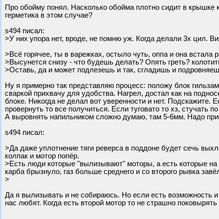
Про обойму понял. Насколько обойма плотно сидит в крышке к
герметика в этом случае?
s494 писал:
>У них упора нет, вроде, не помню уж. Когда делали 3х цил. 
>Всё горячее, ты в варежках, остыло чуть, оппа и она встала 
>Высунется снизу - что будешь делать? Опять греть? колотить
>Оставь, да и может подлезешь и так, сгладишь и подровняе
Ну я примерно так представляю процесс: положу блок гильзами
сваркой прихвачу для удобства. Нагрел, достал как на поднос
блоке. Никогда не делал вот уверенности и нет. Подскажите.
провернуть то все получиться. Если туговато то хз, стучать по
А выровнять напильником сложно думаю, там 5-6мм. Надо при
s494 писал:
>Да даже уплотнение тяги реверса в поддоне будет сечь выхл
колпак и мотор попёр.
>Есть люди которые "вылизывают" моторы, а есть которые на 
карба брызнуло, газ больше среднего и со второго рывка завё
>
Да я вылизывать и не собираюсь. Но если есть возможность и 
нас любят. Когда есть второй мотор то не страшно поковырять 