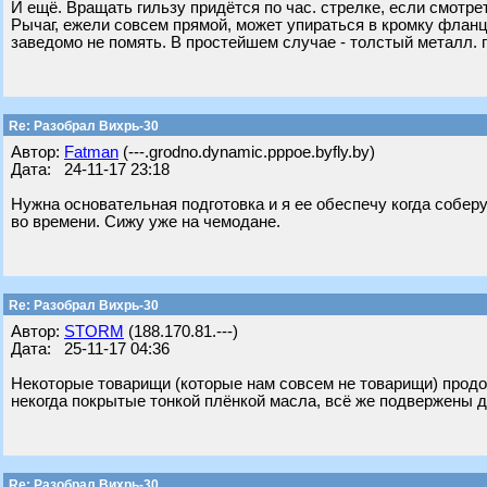
И ещё. Вращать гильзу придётся по час. стрелке, если смотре
Рычаг, ежели совсем прямой, может упираться в кромку фланца
заведомо не помять. В простейшем случае - толстый металл. пр
Re: Разобрал Вихрь-30
Автор:
Fatman
(---.grodno.dynamic.pppoe.byfly.by)
Дата: 24-11-17 23:18
Нужна основательная подготовка и я ее обеспечу когда собер
во времени. Сижу уже на чемодане.
Re: Разобрал Вихрь-30
Автор:
STORM
(188.170.81.---)
Дата: 25-11-17 04:36
Некоторые товарищи (которые нам совсем не товарищи) продол
некогда покрытые тонкой плёнкой масла, всё же подвержены д
Re: Разобрал Вихрь-30