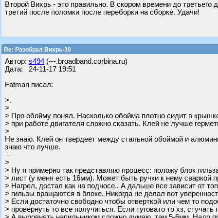
Второй Вихрь - это правильно. В скором времени до третьего д
третий после поломки после переборки на сборке. Удачи!
Re: Разобрал Вихрь-30
Автор:
s494
(---.broadband.corbina.ru)
Дата: 24-11-17 19:51
Fatman писал:
>.
>
> Про обойму понял. Насколько обойма плотно сидит в крышке
> при работе двигателя сложно сказать. Клей не лучше гермет
>
Не знаю. Клей он твердеет между стальной обоймой и алюмини
знаю что лучше.
--
>
> Ну я примерно так представляю процесс: положу блок гильз
> лист (у меня есть 16мм). Может быть ручки к нему сваркой 
> Нагрел, достал как на подносе.. А дальше все зависит от то
> гильзы вращаются в блоке. Никогда не делал вот уверенност
> Если достаточно свободно чтобы отверткой или чем то под
> провернуть то все получиться. Если туговато то хз, стучать 
> А выровнять напильником сложно думаю, там 5-6мм. Надо п