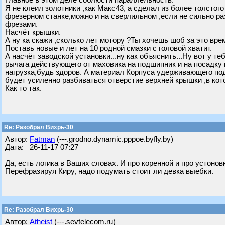
Главное в этом деле соблюсти параллельность.
Я не клеил золотники ,как Макс43, а сделал из более толстого
фрезерном станке,можно и на сверлильном ,если не сильно раз
фрезами.
Насчёт крышки.
А ну ка скажи ,сколько лет мотору ?Ты хочешь шоб за это вре
Поставь новые и лет на 10 родной смазки с головой хватит.
А насчёт заводской установки...ну как объяснить...Ну вот у т
рычага действующего от маховика на подшипник и на посадку 
нагрузка,будь здоров. А материал Корпуса удерживающего по
будет усиленно разбиваться отверстие верхней крышки ,в ко
Как то так.
Re: Разобрал Вихрь-30
Автор:
Fatman
(---.grodno.dynamic.pppoe.byfly.by)
Дата: 26-11-17 07:27
Да, есть логика в Ваших словах. И про коренной и про устонов
Перефразируя Киру, надо подумать стоит ли девка выебки.
Re: Разобрал Вихрь-30
Автор:
Atheist
(---.sevtelecom.ru)