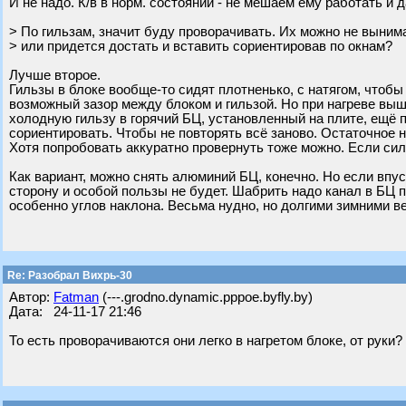
И не надо. К/в в норм. состоянии - не мешаем ему работать и 
> По гильзам, значит буду проворачивать. Их можно не выним
> или придется достать и вставить сориентировав по окнам?
Лучше второе.
Гильзы в блоке вообще-то сидят плотненько, с натягом, чтоб
возможный зазор между блоком и гильзой. Но при нагреве выш
холодную гильзу в горячий БЦ, установленный на плите, ещё п
сориентировать. Чтобы не повторять всё заново. Остаточное 
Хотя попробовать аккуратно провернуть тоже можно. Если сил
Как вариант, можно снять алюминий БЦ, конечно. Но если впус
сторону и особой пользы не будет. Шабрить надо канал в БЦ п
особенно углов наклона. Весьма нудно, но долгими зимними в
Re: Разобрал Вихрь-30
Автор:
Fatman
(---.grodno.dynamic.pppoe.byfly.by)
Дата: 24-11-17 21:46
То есть проворачиваются они легко в нагретом блоке, от руки?