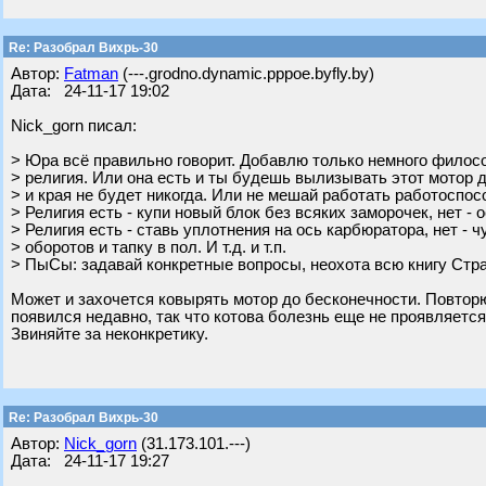
Re: Разобрал Вихрь-30
Автор:
Fatman
(---.grodno.dynamic.pppoe.byfly.by)
Дата: 24-11-17 19:02
Nick_gorn писал:
> Юра всё правильно говорит. Добавлю только немного филосо
> религия. Или она есть и ты будешь вылизывать этот мотор 
> и края не будет никогда. Или не мешай работать работоспо
> Религия есть - купи новый блок без всяких заморочек, нет - о
> Религия есть - ставь уплотнения на ось карбюратора, нет - ч
> оборотов и тапку в пол. И т.д. и т.п.
> ПыСы: задавай конкретные вопросы, неохота всю книгу Стр
Может и захочется ковырять мотор до бесконечности. Повторю
появился недавно, так что котова болезнь еще не проявляется
Звиняйте за неконкретику.
Re: Разобрал Вихрь-30
Автор:
Nick_gorn
(31.173.101.---)
Дата: 24-11-17 19:27