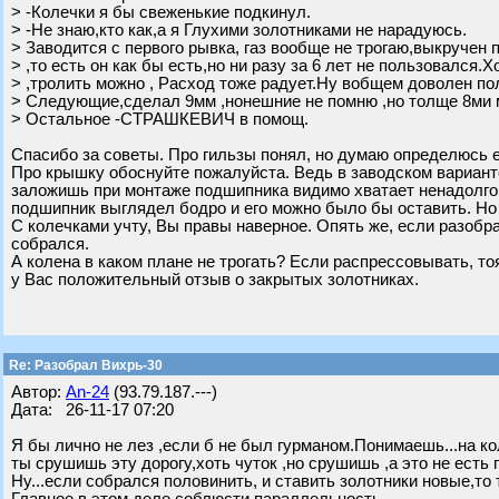
> -Колечки я бы свеженькие подкинул.
> -Не знаю,кто как,а я Глухими золотниками не нарадуюсь.
> Заводится с первого рывка, газ вообще не трогаю,выкручен
> ,то есть он как бы есть,но ни разу за 6 лет не пользовался.
> ,тролить можно , Расход тоже радует.Ну вобщем доволен по
> Следующие,сделал 9мм ,нонешние не помню ,но толще 8ми 
> Остальное -СТРАШКЕВИЧ в помощ.
Спасибо за советы. Про гильзы понял, но думаю определюсь е
Про крышку обоснуйте пожалуйста. Ведь в заводском варианте
заложишь при монтаже подшипника видимо хватает ненадолго
подшипник выглядел бодро и его можно было бы оставить. Но
С колечками учту, Вы правы наверное. Опять же, если разобр
собрался.
А колена в каком плане не трогать? Если распрессовывать, то
у Вас положительный отзыв о закрытых золотниках.
Re: Разобрал Вихрь-30
Автор:
An-24
(93.79.187.---)
Дата: 26-11-17 07:20
Я бы лично не лез ,если б не был гурманом.Понимаешь...на кол
ты срушишь эту дорогу,хоть чуток ,но срушишь ,а это не есть г
Ну...если собрался половинить, и ставить золотники новые,то 