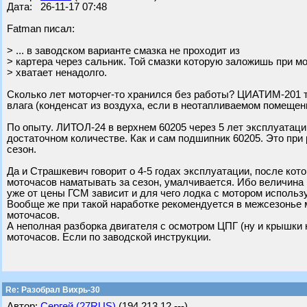
Дата: 26-11-17 07:48
Fatman писал:
> ... в заводском варианте смазка не проходит из
> картера через сальник. Той смазки которую заложишь при 
> хватает ненадолго.
Сколько лет моторчег-то хранился без работы? ЦИАТИМ-201 там
влага (конденсат из воздуха, если в неотапливаемом помещени
По опыту. ЛИТОЛ-24 в верхнем 60205 через 5 лет эксплуатации
достаточном количестве. Как и сам подшипник 60205. Это при 
сезон.
Да и Страшкевич говорит о 4-5 годах эксплуатации, после кот
моточасов наматывать за сезон, умалчивается. Ибо величина 
уже от цены ГСМ зависит и для чего лодка с мотором использ
Вообще же при такой наработке рекомендуется в межсезонье 
моточасов.
А неполная разборка двигателя с осмотром ЦПГ (ну и крышки 
моточасов. Если по заводской инструкции.
Re: Разобрал Вихрь-30
Автор:
Сергей (27RUS)
(194.213.12.---)