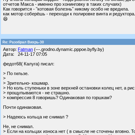
отчетов Макса - именно про хонинговку в таких случаях)
Как говорится - "котовая болезнь" никому особо не вредила.
как мотор соберёшь - переходи к полировке винта и редуктора.
😆
Re: Разобрал Вихрь-30
Автор:
Fatman
(---.grodno.dynamic.pppoe.byfly.by)
Дата: 24-11-17 07:05
федот68( Калуга) писал:
> По гильзе.
>
> Зрительно- кошмар.
> Но коль ступеньки в зоне верхней остановки колец нет, а рис
> прощупываются - не страшно.
> компрессия 8 говоришь? Одинаковая по горшкам?
Почти одинаковая.
> Надеюсь кольца не снимал ?
Не, не снимал.
> Если на кольцах износа нет ( в смысле не сточены вговно. 