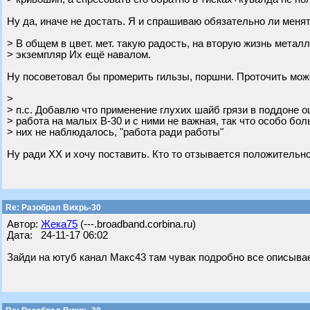
Ну да, иначе не достать. Я и спрашиваю обязательно ли менят
> В общем в цвет. мет. такую радость, на вторую жизнь метал
> экземпляр Их ещё навалом.
Ну посоветовал бы промерить гильзы, поршни. Проточить может
>
> п.с. Добавлю что применение глухих шайб грязи в поддоне о
> работа на малых В-30 и с ними не важная, так что особо бо
> них не наблюдалось, "работа ради работы"
Ну ради ХХ и хочу поставить. Кто то отзывается положительно
Re: Разобрал Вихрь-30
Автор:
Жека75
(---.broadband.corbina.ru)
Дата: 24-11-17 06:02
Зайди на ютуб канал Макс43 там чувак подробно все описывае