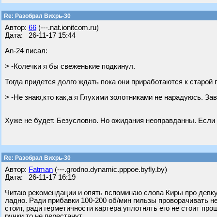
Re: Разобрал Вихрь-30
Автор:
66
(---.nat.ionitcom.ru)
Дата: 26-11-17 15:44
An-24 писал:
> -Колечки я бы свеженькие подкинул.
Тогда придется долго ждать пока они приработаются к старой 
> -Не знаю,кто как,а я Глухими золотниками не нарадуюсь. Зав
Хуже не будет. Безусловно. Но ожидания неоправданны. Если р
Re: Разобрал Вихрь-30
Автор:
Fatman
(---.grodno.dynamic.pppoe.byfly.by)
Дата: 26-11-17 16:19
Читаю рекомендации и опять вспоминаю слова Киры про девку 
ладно. Ради прибавки 100-200 об/мин гильзы проворачивать не
стоит, ради герметичности картера уплотнять его не стоит про
ручки то не перестанут.