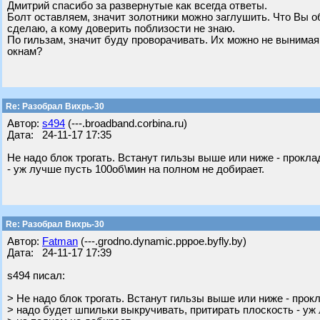
Дмитрий спасибо за развернутые как всегда ответы.
Болт оставляем, значит золотники можно заглушить. Что Вы о
сделаю, а кому доверить поблизости не знаю.
По гильзам, значит буду проворачивать. Их можно не вынимая
окнам?
Re: Разобрал Вихрь-30
Автор:
s494
(---.broadband.corbina.ru)
Дата: 24-11-17 17:35
Не надо блок трогать. Встанут гильзы выше или ниже - прокла
- уж лучше пусть 100об\мин на полном не добирает.
Re: Разобрал Вихрь-30
Автор:
Fatman
(---.grodno.dynamic.pppoe.byfly.by)
Дата: 24-11-17 17:39
s494 писал:
> Не надо блок трогать. Встанут гильзы выше или ниже - прок
> надо будет шпильки выкручивать, притирать плоскость - уж