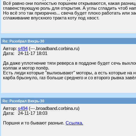
Всё равно они полностью поршнем открываются, какая разница
главенствующую роль для открытия. А углы сгладить чтоб на
Но всё это так призрачно... свеча будет плохо работать или 
сглаживание впускного тракта коту под хвост.
Re: Разобрал Вихрь-30
Автор:
s494
(---.broadband.corbina.ru)
Дата: 24-11-17 18:01
Да даже уплотнение тяги реверса в поддоне будет сечь выхло
колпак и мотор попёр.
Есть люди которые "вылизывают" моторы, а есть которые на ни
карба брызнуло, газ больше среднего и со второго рывка завё
Re: Разобрал Вихрь-30
Автор:
s494
(---.broadband.corbina.ru)
Дата: 24-11-17 18:03
Поршня и то бывают разные.
Ссылка.