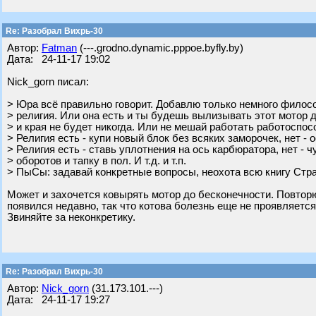
Re: Разобрал Вихрь-30
Автор:
Fatman
(---.grodno.dynamic.pppoe.byfly.by)
Дата: 24-11-17 19:02
Nick_gorn писал:
> Юра всё правильно говорит. Добавлю только немного филосо
> религия. Или она есть и ты будешь вылизывать этот мотор 
> и края не будет никогда. Или не мешай работать работоспо
> Религия есть - купи новый блок без всяких заморочек, нет - о
> Религия есть - ставь уплотнения на ось карбюратора, нет - ч
> оборотов и тапку в пол. И т.д. и т.п.
> ПыСы: задавай конкретные вопросы, неохота всю книгу Стр
Может и захочется ковырять мотор до бесконечности. Повторю
появился недавно, так что котова болезнь еще не проявляется
Звиняйте за неконкретику.
Re: Разобрал Вихрь-30
Автор:
Nick_gorn
(31.173.101.---)
Дата: 24-11-17 19:27