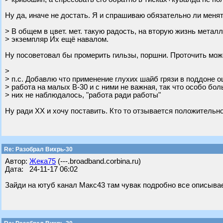
Ну да, иначе не достать. Я и спрашиваю обязательно ли менят
> В общем в цвет. мет. такую радость, на вторую жизнь метал
> экземпляр Их ещё навалом.
Ну посоветовал бы промерить гильзы, поршни. Проточить может
>
> п.с. Добавлю что применение глухих шайб грязи в поддоне о
> работа на малых В-30 и с ними не важная, так что особо бо
> них не наблюдалось, "работа ради работы"
Ну ради ХХ и хочу поставить. Кто то отзывается положительно
Re: Разобрал Вихрь-30
Автор:
Жека75
(---.broadband.corbina.ru)
Дата: 24-11-17 06:02
Зайди на ютуб канал Макс43 там чувак подробно все описывае