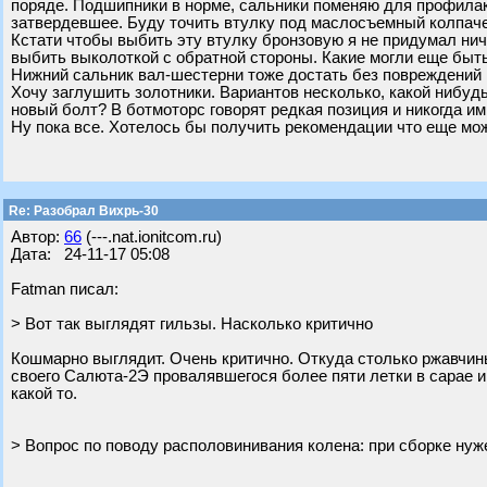
поряде. Подшипники в норме, сальники поменяю для профилак
затвердевшее. Буду точить втулку под маслосъемный колпаче
Кстати чтобы выбить эту втулку бронзовую я не придумал нич
выбить выколоткой с обратной стороны. Какие могли еще быт
Нижний сальник вал-шестерни тоже достать без повреждений 
Хочу заглушить золотники. Вариантов несколько, какой нибуд
новый болт? В ботмоторс говорят редкая позиция и никогда ими
Ну пока все. Хотелось бы получить рекомендации что еще мож
Re: Разобрал Вихрь-30
Автор:
66
(---.nat.ionitcom.ru)
Дата: 24-11-17 05:08
Fatman писал:
> Вот так выглядят гильзы. Насколько критично
Кошмарно выглядит. Очень критично. Откуда столько ржавчин
своего Салюта-2Э провалявшегося более пяти летки в сарае 
какой то.
> Вопрос по поводу располовинивания колена: при сборке нуж