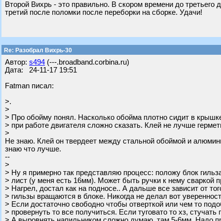
Второй Вихрь - это правильно. В скором времени до третьего д
третий после поломки после переборки на сборке. Удачи!
Re: Разобрал Вихрь-30
Автор:
s494
(---.broadband.corbina.ru)
Дата: 24-11-17 19:51
Fatman писал:
>.
>
> Про обойму понял. Насколько обойма плотно сидит в крышке
> при работе двигателя сложно сказать. Клей не лучше гермет
>
Не знаю. Клей он твердеет между стальной обоймой и алюмини
знаю что лучше.
--
>
> Ну я примерно так представляю процесс: положу блок гильз
> лист (у меня есть 16мм). Может быть ручки к нему сваркой 
> Нагрел, достал как на подносе.. А дальше все зависит от то
> гильзы вращаются в блоке. Никогда не делал вот уверенност
> Если достаточно свободно чтобы отверткой или чем то под
> провернуть то все получиться. Если туговато то хз, стучать 
> А выровнять напильником сложно думаю, там 5-6мм. Надо п