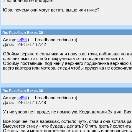
> на полном не добирает.
Юра, почему они могут встать выше или ниже?
Re: Разобрал Вихрь-30
Автор:
s494
(---.broadband.corbina.ru)
Дата: 24-11-17 17:42
Обойму верхнего сальника или новую выточи, побольше по диа
сальник вместе с ней прокручивается в посадочном месте.
Обойму поставишь, под ней у верхнего подшипника верхнюю 
всего картера или мотора, следи чтобы пружинка не соскочила
Re: Разобрал Вихрь-30
Автор:
s494
(---.broadband.corbina.ru)
Дата: 24-11-17 17:48
У них упора нет, вроде, не помню уж. Когда делали 3х цил. В
Всё горячее, ты в варежках, остыло чуть, оппа и она встала ра
Высунется снизу - что будешь делать? Опять греть? колотить 
Оставь, да и может подлезешь и так, сгладишь и подровняеш