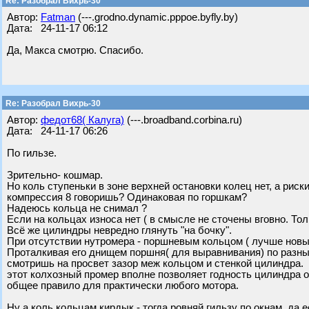
Re: Разобрал Вихрь-30
Автор:
Fatman
(---.grodno.dynamic.pppoe.byfly.by)
Дата: 24-11-17 06:12
Да, Макса смотрю. Спасибо.
Re: Разобрал Вихрь-30
Автор:
федот68( Калуга)
(---.broadband.corbina.ru)
Дата: 24-11-17 06:26
По гильзе.
Зрительно- кошмар.
Но коль ступеньки в зоне верхней остановки колец нет, а риск
компрессия 8 говоришь? Одинаковая по горшкам?
Надеюсь кольца не снимал ?
Если на кольцах износа нет ( в смысле не сточены вговно. Тол
Всё же цилиндры невредно глянуть "на бочку".
При отсутствии нутромера - поршневым кольцом ( лучше новы
Проталкивая его днищем поршня( для выравнивания) по разны
смотришь на просвет зазор меж кольцом и стенкой цилиндра.
этот колхозный промер вполне позволяет годность цилиндра о
общее правило для практически любого мотора.
Ну а коль кольцам кирдык - тогда ровняй гильзу по окнам, да 