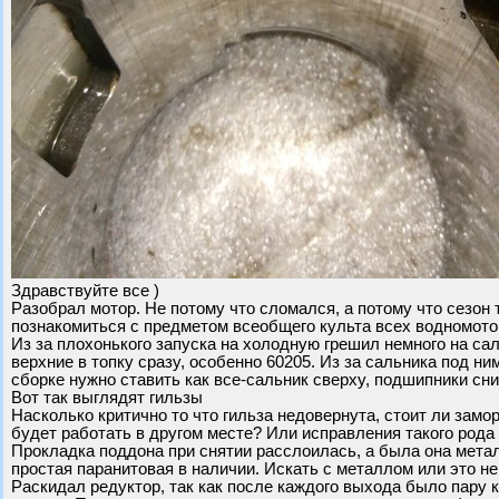
Здравствуйте все )
Разобрал мотор. Не потому что сломался, а потому что сезон
познакомиться с предметом всеобщего культа всех водномотор
Из за плохонького запуска на холодную грешил немного на са
верхние в топку сразу, особенно 60205. Из за сальника под ни
сборке нужно ставить как все-сальник сверху, подшипники сн
Вот так выглядят гильзы
Насколько критично то что гильза недовернута, стоит ли зам
будет работать в другом месте? Или исправления такого рода
Прокладка поддона при снятии расслоилась, а была она метал
простая паранитовая в наличии. Искать с металлом или это не
Раскидал редуктор, так как после каждого выхода было пару 