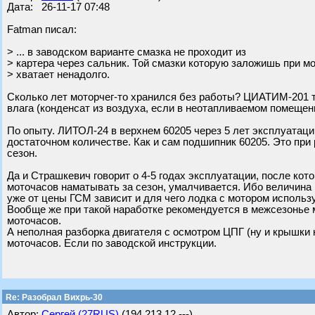
Дата: 26-11-17 07:48
Fatman писал:
> ... в заводском варианте смазка не проходит из
> картера через сальник. Той смазки которую заложишь при 
> хватает ненадолго.
Сколько лет моторчег-то хранился без работы? ЦИАТИМ-201 там
влага (конденсат из воздуха, если в неотапливаемом помещени
По опыту. ЛИТОЛ-24 в верхнем 60205 через 5 лет эксплуатации
достаточном количестве. Как и сам подшипник 60205. Это при 
сезон.
Да и Страшкевич говорит о 4-5 годах эксплуатации, после кот
моточасов наматывать за сезон, умалчивается. Ибо величина 
уже от цены ГСМ зависит и для чего лодка с мотором использ
Вообще же при такой наработке рекомендуется в межсезонье 
моточасов.
А неполная разборка двигателя с осмотром ЦПГ (ну и крышки 
моточасов. Если по заводской инструкции.
Re: Разобрал Вихрь-30
Автор:
Сергей (27RUS)
(194.213.12.---)