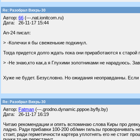
Re: Разобрал Вихрь-30
Автор:
66
(---.nat.ionitcom.ru)
Дата: 26-11-17 15:44
An-24 писал:
> -Колечки я бы свеженькие подкинул.
Тогда придется долго ждать пока они приработаются к старой 
> -Не знаю,кто как,а я Глухими золотниками не нарадуюсь. Зав
Хуже не будет. Безусловно. Но ожидания неоправданны. Если р
Re: Разобрал Вихрь-30
Автор:
Fatman
(---.grodno.dynamic.pppoe.byfly.by)
Дата: 26-11-17 16:19
Читаю рекомендации и опять вспоминаю слова Киры про девку 
ладно. Ради прибавки 100-200 об/мин гильзы проворачивать не
стоит, ради герметичности картера уплотнять его не стоит про
ручки то не перестанут.