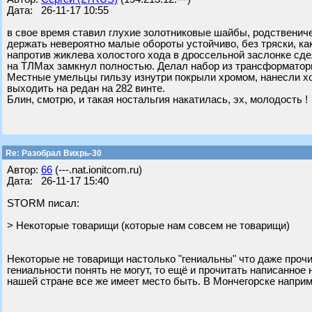
Дата: 26-11-17 10:55
в свое время ставил глухие золотниковые шайбы, родственич
держать невероятно малые обороты устойчиво, без тряски, ка
напротив жиклева холостого хода в дроссельной заслонке сд
на ТЛМах замкнул полностью. Делал набор из трансформатор
Местные умельцы гильзу изнутри покрыли хромом, нанесли хо
выходить на редан на 282 винте.
Блин, смотрю, и такая ностальгия накатилась, эх, молодость !
Re: Разобрал Вихрь-30
Автор:
66
(---.nat.ionitcom.ru)
Дата: 26-11-17 15:40
STORM писал:
> Некоторые товарищи (которые нам совсем не товарищи)
Некоторые не товарищи настолько "гениальны" что даже прочит
гениальности понять не могут, то ещё и прочитать написанно
нашей стране все же имеет место быть. В Мончегорске наприм