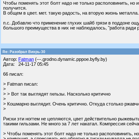
Чтобы поменять этот болт надо не только располовинить, но и
получится.
В общем в цвет. мет. такую радость, на вторую жизнь металл
п.с. Добавлю что применение глухих шайб грязи в поддоне ощу
большого преимущества в них не наблюдалось, "работа ради 
Re: Разобрал Вихрь-30
Автор:
Fatman
(---.grodno.dynamic.pppoe.byfly.by)
Дата: 24-11-17 05:45
66 писал:
> Fatman писал:
>
> > Вот так выглядят гильзы. Насколько критично
>
> Кошмарно выглядит. Очень критично. Откуда столько ржавч
>
Риски эти ногтем не цепляются, цвет действительно рыжевытый
такими гильзами. Не много за 7 лет накатал. Компрессия сейч
> Чтобы поменять этот болт надо не только располовинить, но
> кривошип, а спресовать его обратно в тисках+кувалда не по