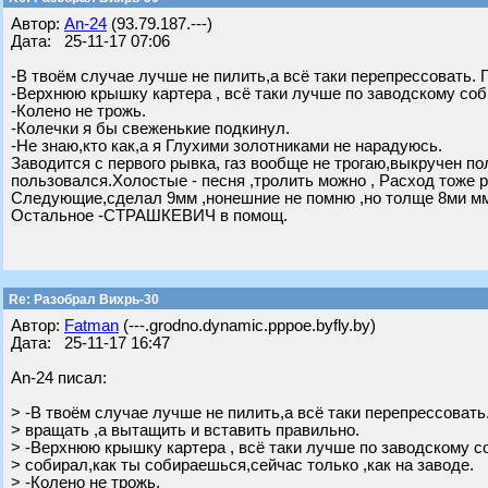
Автор:
An-24
(93.79.187.---)
Дата: 25-11-17 07:06
-В твоём случае лучше не пилить,а всё таки перепрессовать. 
-Верхнюю крышку картера , всё таки лучше по заводскому соб
-Колено не трожь.
-Колечки я бы свеженькие подкинул.
-Не знаю,кто как,а я Глухими золотниками не нарадуюсь.
Заводится с первого рывка, газ вообще не трогаю,выкручен пол
пользовался.Холостые - песня ,тролить можно , Расход тоже
Следующие,сделал 9мм ,нонешние не помню ,но толще 8ми м
Остальное -СТРАШКЕВИЧ в помощ.
Re: Разобрал Вихрь-30
Автор:
Fatman
(---.grodno.dynamic.pppoe.byfly.by)
Дата: 25-11-17 16:47
An-24 писал:
> -В твоём случае лучше не пилить,а всё таки перепрессовать
> вращать ,а вытащить и вставить правильно.
> -Верхнюю крышку картера , всё таки лучше по заводскому с
> собирал,как ты собираешься,сейчас только ,как на заводе.
> -Колено не трожь.