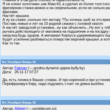
Главное в этом деле соблюсти параллельность.
Я не клеил золотники ,как Макс43, а сделал из более толстого
фрезерном станке,можно и на сверлильном ,если не сильно раз
фрезами.
Насчёт крышки.
А ну ка скажи ,сколько лет мотору ?Ты хочешь шоб за это вре
Поставь новые и лет на 10 родной смазки с головой хватит.
А насчёт заводской установки...ну как объяснить...Ну вот у т
рычага действующего от маховика на подшипник и на посадку 
нагрузка,будь здоров. А материал Корпуса удерживающего по
будет усиленно разбиваться отверстие верхней крышки ,в ко
Как то так.
Re: Разобрал Вихрь-30
Автор:
Fatman
(---.grodno.dynamic.pppoe.byfly.by)
Дата: 26-11-17 07:27
Да, есть логика в Ваших словах. И про коренной и про устонов
Перефразируя Киру, надо подумать стоит ли девка выебки.
Re: Разобрал Вихрь-30
Автор:
Atheist
(---.sevtelecom.ru)