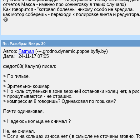
отчетов Макса - именно про хонинговку в таких случаях)
Как говорится - "котовая болезнь" никому особо не вредила.
как мотор соберёшь - переходи к полировке винта и редуктора.
😆
Re: Разобрал Вихрь-30
Автор:
Fatman
(---.grodno.dynamic.pppoe.byfly.by)
Дата: 24-11-17 07:05
федот68( Калуга) писал:
> По гильзе.
>
> Зрительно- кошмар.
> Но коль ступеньки в зоне верхней остановки колец нет, а рис
> прощупываются - не страшно.
> компрессия 8 говоришь? Одинаковая по горшкам?
Почти одинаковая.
> Надеюсь кольца не снимал ?
Не, не снимал.
> Если на кольцах износа нет ( в смысле не сточены вговно. 