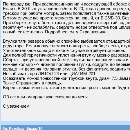
По поводу к/в. При располовинивании и последующей сборке с
Если в В-30 был установлен к/в от В-20, тогда довольно редк
треском при работе мотора, затем появляется также заметный 
В этом случае к/в просто меняется на новый, от В-25/В-30. Бе
При сборке тянуть болт строго до совпадения отверстий под шп
перетянут - не ослаблять, сверлить новое отверстие под шпли
новый, естественно. Подробнее см. у Страшкевича.
Втулка тяги реверса обычно спокойно выбивается стандартной
редуктора. Если корпус немного подогреть, вообще легко, вту
Уплотнительное кольцо в любом случае потребуется новое.
Для полной герметичности уплотнения втулку можно разрезать
Сборка - при установленной тяге, служит как направляющая 
нижнее кольцо --> нижняя половина втулки, осадить до перем
кольцо --> верхняя половина втулки, без фанатизма осадить т
Не забывать про ЛИТОЛ-24 или ЦИАТИМ-201.
Осаживать можно тонкостенной трубкой внутр. диам. 7,5..8мм 
Также Страшкевич в помощь.
Впредь герметичность такого уплотнения грызть мозг не будет
Об остальном вроде уже сказали до меня.
С уважением.
Re: Разобрал Вихрь-30