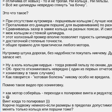
> отличима от новых) - то и не трогай. Ни кольца . Ни гильзы.
> Всё же цилиндры невредно глянуть "на бочку".
Это что такое?
> При отсутствии нутромера - поршневым кольцом ( лучше но
> Проталкивая его днищем поршня( для выравнивания) по раз
> Сравниваешь зазор в замке кольца на разных поясах. И смо
> меж кольцом и стенкой цилиндра.
> этот колхозный промер вполне позволяет годность цилиндра
> достаточной степенью точности.
> общее правило для практически любого мотора.
>
Нутромер штука дорогая, без надобности покупать никчему. Д
запасе нет.
> Ну а коль кольцам кирдык - тогда ровняй гильзу по окнам, д
> ОК- просто отхонинговать невредно ( один из первых отчето
> хонинговку в таких случаях)
> Как говорится - "котовая болезнь" никому особо не вредила.
Помню такое видео про хонинговку.
> как мотор соберёшь - переходи к полировке винта и редуктор
> 😆
Винт когда то полировал )))
Короче подвожу немного-если размеры в пределах допустимого 
менять только кольца или поршни тоже?