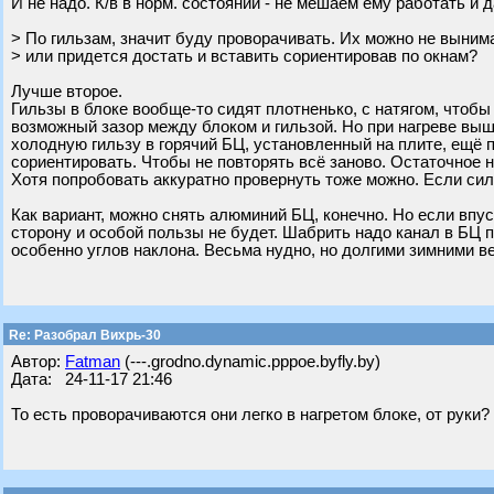
И не надо. К/в в норм. состоянии - не мешаем ему работать и 
> По гильзам, значит буду проворачивать. Их можно не выним
> или придется достать и вставить сориентировав по окнам?
Лучше второе.
Гильзы в блоке вообще-то сидят плотненько, с натягом, чтоб
возможный зазор между блоком и гильзой. Но при нагреве выш
холодную гильзу в горячий БЦ, установленный на плите, ещё п
сориентировать. Чтобы не повторять всё заново. Остаточное 
Хотя попробовать аккуратно провернуть тоже можно. Если сил
Как вариант, можно снять алюминий БЦ, конечно. Но если впус
сторону и особой пользы не будет. Шабрить надо канал в БЦ п
особенно углов наклона. Весьма нудно, но долгими зимними в
Re: Разобрал Вихрь-30
Автор:
Fatman
(---.grodno.dynamic.pppoe.byfly.by)
Дата: 24-11-17 21:46
То есть проворачиваются они легко в нагретом блоке, от руки?