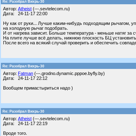
Re: Разобрал Вихрь-30
Автор:
Atheist
(---.sevtelecom.ru)
Дата: 24-11-17 22:00
Ну как от руки... Лучше каким-нибудь подходящим рычагом, уп
на холодную рычаг подобрать.
И от нагрева зависит. Больше температура - меньше натяг за 
На плите лучше всё делать, нижнюю плоскость БЦ установить
После всего на всякий случай проверить и обеспечить совпаде
Re: Разобрал Вихрь-30
Автор:
Fatman
(---.grodno.dynamic.pppoe.byfly.by)
Дата: 24-11-17 22:12
Вообщем примастыриться надо )
Re: Разобрал Вихрь-30
Автор:
Atheist
(---.sevtelecom.ru)
Дата: 24-11-17 22:19
Вроде того.