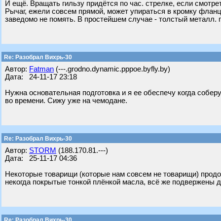
И ещё. Вращать гильзу придётся по час. стрелке, если смотре
Рычаг, ежели совсем прямой, может упираться в кромку фланца
заведомо не помять. В простейшем случае - толстый металл. пр
Re: Разобрал Вихрь-30
Автор:
Fatman
(---.grodno.dynamic.pppoe.byfly.by)
Дата: 24-11-17 23:18
Нужна основательная подготовка и я ее обеспечу когда собер
во времени. Сижу уже на чемодане.
Re: Разобрал Вихрь-30
Автор:
STORM
(188.170.81.---)
Дата: 25-11-17 04:36
Некоторые товарищи (которые нам совсем не товарищи) продол
некогда покрытые тонкой плёнкой масла, всё же подвержены д
Re: Разобрал Вихрь-30