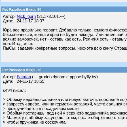
Re: Разобрал Вихрь-30
Автор:
Nick_gorn
(31.173.101.---)
Дата: 24-11-17 18:37
Юра всё правильно говорит. Добавлю только немного философи
бесконечности, конца и края не будет никогда. Или не мешай 
всяких заморочек, нет - оставь как есть. Религия есть - ставь
пол. И т.д. и т.п.
ПыСы: задавай конкретные вопросы, неохота всю книгу Страш
Re: Разобрал Вихрь-30
Автор:
Fatman
(---.grodno.dynamic.pppoe.byfly.by)
Дата: 24-11-17 18:59
s494 писал:
> Обойму верхнего сальника или новую выточи, побольше по 
> запрессуй вверх, или на герметик вставляй, часто сальник в
> прокручивается в посадочном месте.
> Обойму поставишь, под ней у верхнего подшипника верхню
> Манжету в обойму засунешь потом, после сборки всего карт
> чтобы пружинка не соскочила.