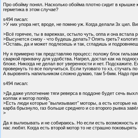
Про обойму понял. Насколько обойма плотно сидит в крышке к
герметика в этом случае?
s494 писал:
>У них упора нет, вроде, не помню уж. Когда делали 3х цил. 
>Всё горячее, ты в варежках, остыло чуть, оппа и она встала 
>Высунется снизу - что будешь делать? Опять греть? колотить
>Оставь, да и может подлезешь и так, сгладишь и подровняе
Ну я примерно так представляю процесс: положу блок гильзами
сваркой прихвачу для удобства. Нагрел, достал как на поднос
блоке. Никогда не делал вот уверенности и нет. Подскажите.
провернуть то все получиться. Если туговато то хз, стучать по
А выровнять напильником сложно думаю, там 5-6мм. Надо при
s494 писал:
>Да даже уплотнение тяги реверса в поддоне будет сечь выхл
колпак и мотор попёр.
>Есть люди которые "вылизывают" моторы, а есть которые на 
карба брызнуло, газ больше среднего и со второго рывка завё
>
Да я вылизывать и не собираюсь. Но если есть возможность и 
нас любят. Когда есть второй мотор то не страшно поковырять 