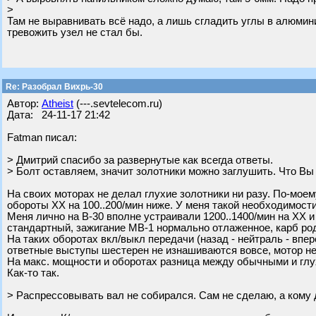
>
Там не выравнивать всё надо, а лишь сгладить углы в алюмини
тревожить узел не стал бы.
Re: Разобрал Вихрь-30
Автор:
Atheist
(---.sevtelecom.ru)
Дата: 24-11-17 21:42
Fatman писал:
> Дмитрий спасибо за развернутые как всегда ответы.
> Болт оставляем, значит золотники можно заглушить. Что Вы
На своих моторах не делал глухие золотники ни разу. По-мое
обороты ХХ на 100..200/мин ниже. У меня такой необходимост
Меня лично на В-30 вполне устраивали 1200..1400/мин на ХХ и
стандартный, зажигание МВ-1 нормально отлаженное, карб ро
На таких оборотах вкл/выкл передачи (назад - нейтраль - впер
ответные выступы шестерен не изнашиваются вовсе, мотор не 
На макс. мощности и оборотах разница между обычными и глу
Как-то так.
> Распрессовывать вал не собирался. Сам не сделаю, а кому 