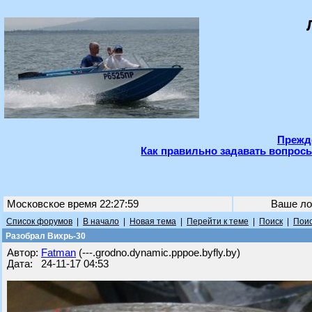
Прежде
Как правильно задавать вопросы
Московское время 22:27:59
Ваше ло
Список форумов
|
В начало
|
Новая тема
|
Перейти к теме
|
Поиск
|
Поис
Разобрал Вихрь-30
Автор:
Fatman
(---.grodno.dynamic.pppoe.byfly.by)
Дата: 24-11-17 04:53