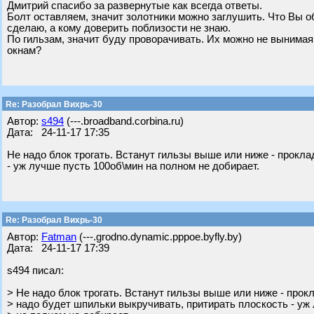
Дмитрий спасибо за развернутые как всегда ответы.
Болт оставляем, значит золотники можно заглушить. Что Вы о
сделаю, а кому доверить поблизости не знаю.
По гильзам, значит буду проворачивать. Их можно не вынимая
окнам?
Re: Разобрал Вихрь-30
Автор:
s494
(---.broadband.corbina.ru)
Дата: 24-11-17 17:35
Не надо блок трогать. Встанут гильзы выше или ниже - прокла
- уж лучше пусть 100об\мин на полном не добирает.
Re: Разобрал Вихрь-30
Автор:
Fatman
(---.grodno.dynamic.pppoe.byfly.by)
Дата: 24-11-17 17:39
s494 писал:
> Не надо блок трогать. Встанут гильзы выше или ниже - прок
> надо будет шпильки выкручивать, притирать плоскость - уж