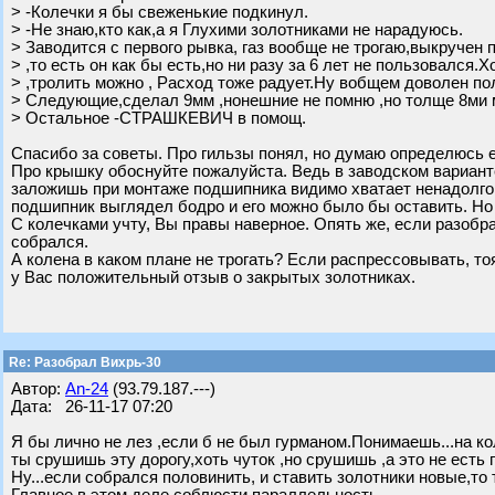
> -Колечки я бы свеженькие подкинул.
> -Не знаю,кто как,а я Глухими золотниками не нарадуюсь.
> Заводится с первого рывка, газ вообще не трогаю,выкручен
> ,то есть он как бы есть,но ни разу за 6 лет не пользовался.
> ,тролить можно , Расход тоже радует.Ну вобщем доволен по
> Следующие,сделал 9мм ,нонешние не помню ,но толще 8ми 
> Остальное -СТРАШКЕВИЧ в помощ.
Спасибо за советы. Про гильзы понял, но думаю определюсь е
Про крышку обоснуйте пожалуйста. Ведь в заводском варианте
заложишь при монтаже подшипника видимо хватает ненадолго
подшипник выглядел бодро и его можно было бы оставить. Но
С колечками учту, Вы правы наверное. Опять же, если разобр
собрался.
А колена в каком плане не трогать? Если распрессовывать, то
у Вас положительный отзыв о закрытых золотниках.
Re: Разобрал Вихрь-30
Автор:
An-24
(93.79.187.---)
Дата: 26-11-17 07:20
Я бы лично не лез ,если б не был гурманом.Понимаешь...на кол
ты срушишь эту дорогу,хоть чуток ,но срушишь ,а это не есть г
Ну...если собрался половинить, и ставить золотники новые,то 