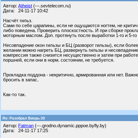
Автор:
Atheist
(---.sevtelecom.ru)
Дата: 24-11-17 10:42
Насчёт гильз.
Сами по себе царапины, если не ощущаются ногтем, не крити
либо поведена. Проверить плоскостность. И при сборке прок
моторным маслом. Доп. протянуть после выработки 1-го и 5-го
Несовпадение окон гильзы и БЦ (разворот гильзы), если более
желании можно нагреть БЦ, развернуть гильзы и несовпадение
компрессия также снизится несущественно и затем при работ
поршней, если они в норм. состоянии, не требуется.
Прокладка поддона - некритично, армированная или нет. Важн
бросить в запас.
Как-то так.
Re: Разобрал Вихрь-30
Автор:
Fatman
(---.grodno.dynamic.pppoe.byfly.by)
Дата: 24-11-17 17:25