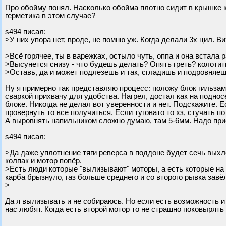
Про обойму понял. Насколько обойма плотно сидит в крышке к
герметика в этом случае?
s494 писал:
>У них упора нет, вроде, не помню уж. Когда делали 3х цил. 
>Всё горячее, ты в варежках, остыло чуть, оппа и она встала 
>Высунется снизу - что будешь делать? Опять греть? колотить
>Оставь, да и может подлезешь и так, сгладишь и подровняе
Ну я примерно так представляю процесс: положу блок гильзами
сваркой прихвачу для удобства. Нагрел, достал как на поднос
блоке. Никогда не делал вот уверенности и нет. Подскажите.
провернуть то все получиться. Если туговато то хз, стучать по
А выровнять напильником сложно думаю, там 5-6мм. Надо при
s494 писал:
>Да даже уплотнение тяги реверса в поддоне будет сечь выхл
колпак и мотор попёр.
>Есть люди которые "вылизывают" моторы, а есть которые на 
карба брызнуло, газ больше среднего и со второго рывка завё
>
Да я вылизывать и не собираюсь. Но если есть возможность и 
нас любят. Когда есть второй мотор то не страшно поковырять 