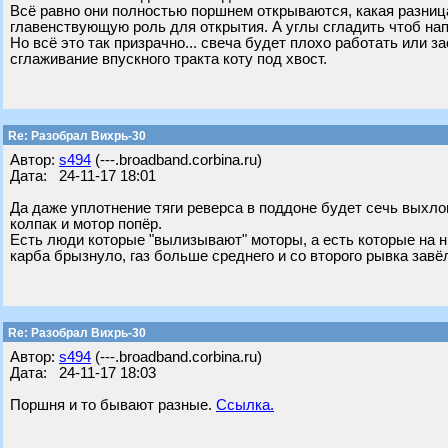
Всё равно они полностью поршнем открываются, какая разница
главенствующую роль для открытия. А углы сгладить чтоб на
Но всё это так призрачно... свеча будет плохо работать или 
сглаживание впускного тракта коту под хвост.
Re: Разобрал Вихрь-30
Автор:
s494
(---.broadband.corbina.ru)
Дата: 24-11-17 18:01
Да даже уплотнение тяги реверса в поддоне будет сечь выхло
колпак и мотор попёр.
Есть люди которые "вылизывают" моторы, а есть которые на ни
карба брызнуло, газ больше среднего и со второго рывка завё
Re: Разобрал Вихрь-30
Автор:
s494
(---.broadband.corbina.ru)
Дата: 24-11-17 18:03
Поршня и то бывают разные.
Ссылка.