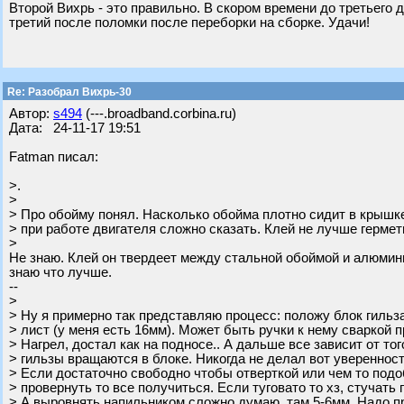
Второй Вихрь - это правильно. В скором времени до третьего д
третий после поломки после переборки на сборке. Удачи!
Re: Разобрал Вихрь-30
Автор:
s494
(---.broadband.corbina.ru)
Дата: 24-11-17 19:51
Fatman писал:
>.
>
> Про обойму понял. Насколько обойма плотно сидит в крышке
> при работе двигателя сложно сказать. Клей не лучше гермет
>
Не знаю. Клей он твердеет между стальной обоймой и алюмини
знаю что лучше.
--
>
> Ну я примерно так представляю процесс: положу блок гильз
> лист (у меня есть 16мм). Может быть ручки к нему сваркой 
> Нагрел, достал как на подносе.. А дальше все зависит от то
> гильзы вращаются в блоке. Никогда не делал вот уверенност
> Если достаточно свободно чтобы отверткой или чем то под
> провернуть то все получиться. Если туговато то хз, стучать 
> А выровнять напильником сложно думаю, там 5-6мм. Надо п