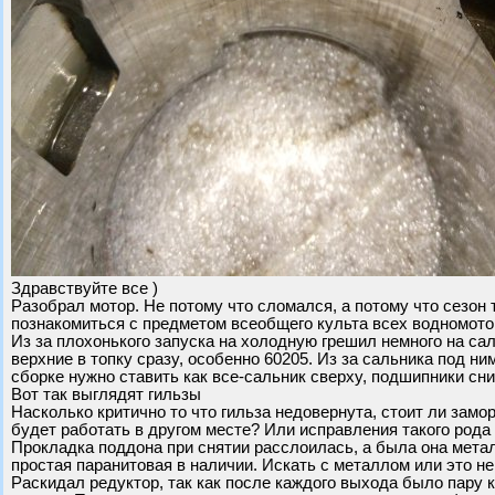
Здравствуйте все )
Разобрал мотор. Не потому что сломался, а потому что сезон
познакомиться с предметом всеобщего культа всех водномотор
Из за плохонького запуска на холодную грешил немного на са
верхние в топку сразу, особенно 60205. Из за сальника под ни
сборке нужно ставить как все-сальник сверху, подшипники сн
Вот так выглядят гильзы
Насколько критично то что гильза недовернута, стоит ли зам
будет работать в другом месте? Или исправления такого рода
Прокладка поддона при снятии расслоилась, а была она метал
простая паранитовая в наличии. Искать с металлом или это не
Раскидал редуктор, так как после каждого выхода было пару 