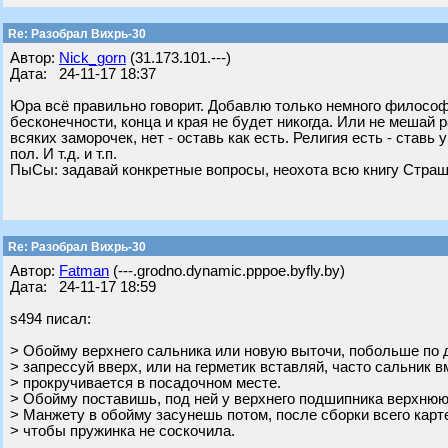
Re: Разобрал Вихрь-30
Автор:
Nick_gorn
(31.173.101.---)
Дата: 24-11-17 18:37
Юра всё правильно говорит. Добавлю только немного философи
бесконечности, конца и края не будет никогда. Или не мешай 
всяких заморочек, нет - оставь как есть. Религия есть - ставь
пол. И т.д. и т.п.
ПыСы: задавай конкретные вопросы, неохота всю книгу Страш
Re: Разобрал Вихрь-30
Автор:
Fatman
(---.grodno.dynamic.pppoe.byfly.by)
Дата: 24-11-17 18:59
s494 писал:
> Обойму верхнего сальника или новую выточи, побольше по 
> запрессуй вверх, или на герметик вставляй, часто сальник в
> прокручивается в посадочном месте.
> Обойму поставишь, под ней у верхнего подшипника верхню
> Манжету в обойму засунешь потом, после сборки всего карт
> чтобы пружинка не соскочила.