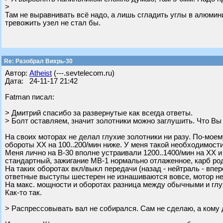
>
Там не выравнивать всё надо, а лишь сгладить углы в алюмини
тревожить узел не стал бы.
Re: Разобрал Вихрь-30
Автор:
Atheist
(---.sevtelecom.ru)
Дата: 24-11-17 21:42
Fatman писал:
> Дмитрий спасибо за развернутые как всегда ответы.
> Болт оставляем, значит золотники можно заглушить. Что Вы
На своих моторах не делал глухие золотники ни разу. По-мое
обороты ХХ на 100..200/мин ниже. У меня такой необходимост
Меня лично на В-30 вполне устраивали 1200..1400/мин на ХХ и
стандартный, зажигание МВ-1 нормально отлаженное, карб ро
На таких оборотах вкл/выкл передачи (назад - нейтраль - впер
ответные выступы шестерен не изнашиваются вовсе, мотор не 
На макс. мощности и оборотах разница между обычными и глу
Как-то так.
> Распрессовывать вал не собирался. Сам не сделаю, а кому 