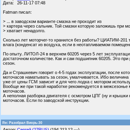
Дата: 26-11-17 07:48
Fatman писал:
> ... в заводском варианте смазка не проходит из
> картера через сальник. Той смазки которую заложишь при 
> хватает ненадолго.
Сколько лет моторчег-то хранился без работы? ЦИАТИМ-201 там
влага (конденсат из воздуха, если в неотапливаемом помещени
По опыту. ЛИТОЛ-24 в верхнем 60205 через 5 лет эксплуатации
достаточном количестве. Как и сам подшипник 60205. Это при 
сезон.
Да и Страшкевич говорит о 4-5 годах эксплуатации, после кот
моточасов наматывать за сезон, умалчивается. Ибо величина 
уже от цены ГСМ зависит и для чего лодка с мотором использ
Вообще же при такой наработке рекомендуется в межсезонье 
моточасов.
А неполная разборка двигателя с осмотром ЦПГ (ну и крышки 
моточасов. Если по заводской инструкции.
Re: Разобрал Вихрь-30
Автор:
Сергей (27RUS)
(194.213.12.---)