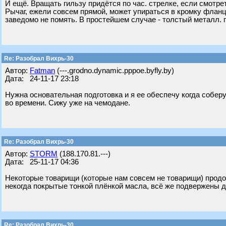
И ещё. Вращать гильзу придётся по час. стрелке, если смотре
Рычаг, ежели совсем прямой, может упираться в кромку фланца
заведомо не помять. В простейшем случае - толстый металл. пр
Re: Разобрал Вихрь-30
Автор:
Fatman
(---.grodno.dynamic.pppoe.byfly.by)
Дата: 24-11-17 23:18
Нужна основательная подготовка и я ее обеспечу когда собер
во времени. Сижу уже на чемодане.
Re: Разобрал Вихрь-30
Автор:
STORM
(188.170.81.---)
Дата: 25-11-17 04:36
Некоторые товарищи (которые нам совсем не товарищи) продол
некогда покрытые тонкой плёнкой масла, всё же подвержены д
Re: Разобрал Вихрь-30