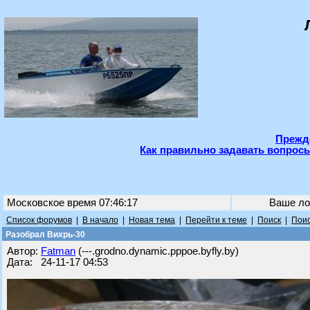
Прежде
Как правильно задавать вопросы
Московское время 07:46:17
Ваше ло
Список форумов
|
В начало
|
Новая тема
|
Перейти к теме
|
Поиск
|
Поис
Разобрал Вихрь-30
Автор:
Fatman
(---.grodno.dynamic.pppoe.byfly.by)
Дата: 24-11-17 04:53