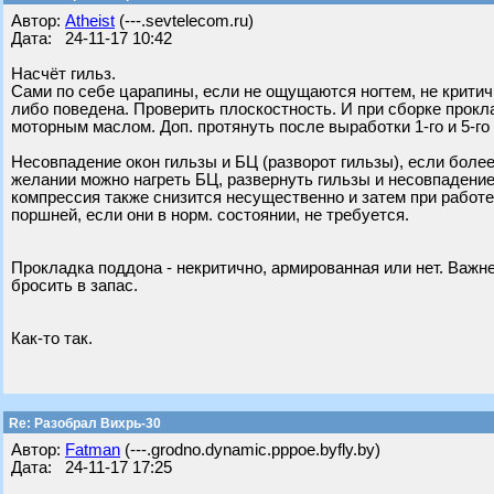
Автор:
Atheist
(---.sevtelecom.ru)
Дата: 24-11-17 10:42
Насчёт гильз.
Сами по себе царапины, если не ощущаются ногтем, не крити
либо поведена. Проверить плоскостность. И при сборке прок
моторным маслом. Доп. протянуть после выработки 1-го и 5-го
Несовпадение окон гильзы и БЦ (разворот гильзы), если более
желании можно нагреть БЦ, развернуть гильзы и несовпадение
компрессия также снизится несущественно и затем при работ
поршней, если они в норм. состоянии, не требуется.
Прокладка поддона - некритично, армированная или нет. Важн
бросить в запас.
Как-то так.
Re: Разобрал Вихрь-30
Автор:
Fatman
(---.grodno.dynamic.pppoe.byfly.by)
Дата: 24-11-17 17:25