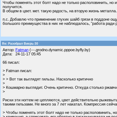
Чтобы поменять этот болт надо не только располовинить, но и
получится.
В общем в цвет. мет. такую радость, на вторую жизнь металл
п.с. Добавлю что применение глухих шайб грязи в поддоне ощу
большого преимущества в них не наблюдалось, "работа ради 
Re: Разобрал Вихрь-30
Автор:
Fatman
(---.grodno.dynamic.pppoe.byfly.by)
Дата: 24-11-17 05:45
66 писал:
> Fatman писал:
>
> > Вот так выглядят гильзы. Насколько критично
>
> Кошмарно выглядит. Очень критично. Откуда столько ржавч
>
Риски эти ногтем не цепляются, цвет действительно рыжевытый
такими гильзами. Не много за 7 лет накатал. Компрессия сейч
> Чтобы поменять этот болт надо не только располовинить, но
> кривошип, а спресовать его обратно в тисках+кувалда не по