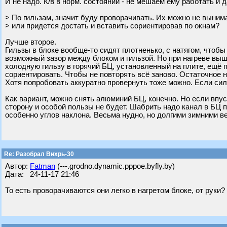
И не надо. К/в в норм. состоянии - не мешаем ему работать и 
> По гильзам, значит буду проворачивать. Их можно не выним
> или придется достать и вставить сориентировав по окнам?
Лучше второе.
Гильзы в блоке вообще-то сидят плотненько, с натягом, чтоб
возможный зазор между блоком и гильзой. Но при нагреве выш
холодную гильзу в горячий БЦ, установленный на плите, ещё п
сориентировать. Чтобы не повторять всё заново. Остаточное 
Хотя попробовать аккуратно провернуть тоже можно. Если сил
Как вариант, можно снять алюминий БЦ, конечно. Но если впус
сторону и особой пользы не будет. Шабрить надо канал в БЦ п
особенно углов наклона. Весьма нудно, но долгими зимними в
Re: Разобрал Вихрь-30
Автор:
Fatman
(---.grodno.dynamic.pppoe.byfly.by)
Дата: 24-11-17 21:46
То есть проворачиваются они легко в нагретом блоке, от руки?