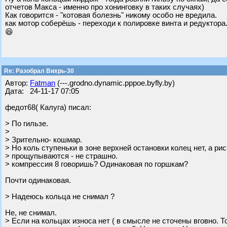
отчетов Макса - именно про хонинговку в таких случаях)
Как говорится - "котовая болезнь" никому особо не вредила.
как мотор соберёшь - переходи к полировке винта и редуктора.
😆
Re: Разобрал Вихрь-30
Автор:
Fatman
(---.grodno.dynamic.pppoe.byfly.by)
Дата: 24-11-17 07:05
федот68( Калуга) писал:
> По гильзе.
>
> Зрительно- кошмар.
> Но коль ступеньки в зоне верхней остановки колец нет, а рис
> прощупываются - не страшно.
> компрессия 8 говоришь? Одинаковая по горшкам?
Почти одинаковая.
> Надеюсь кольца не снимал ?
Не, не снимал.
> Если на кольцах износа нет ( в смысле не сточены вговно. 