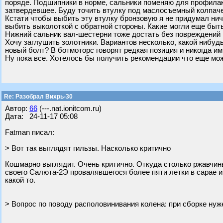
поряде. Подшипники в норме, сальники поменяю для профилак
затвердевшее. Буду точить втулку под маслосъемный колпаче
Кстати чтобы выбить эту втулку бронзовую я не придумал нич
выбить выколоткой с обратной стороны. Какие могли еще быт
Нижний сальник вал-шестерни тоже достать без повреждений 
Хочу заглушить золотники. Вариантов несколько, какой нибуд
новый болт? В ботмоторс говорят редкая позиция и никогда ими
Ну пока все. Хотелось бы получить рекомендации что еще мож
Re: Разобрал Вихрь-30
Автор:
66
(---.nat.ionitcom.ru)
Дата: 24-11-17 05:08
Fatman писал:
> Вот так выглядят гильзы. Насколько критично
Кошмарно выглядит. Очень критично. Откуда столько ржавчин
своего Салюта-2Э провалявшегося более пяти летки в сарае 
какой то.
> Вопрос по поводу располовинивания колена: при сборке нуж