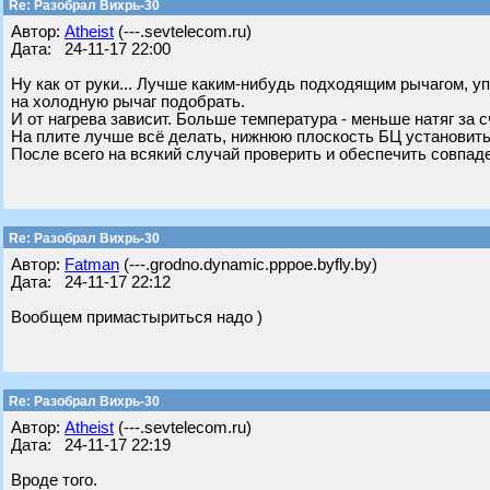
Re: Разобрал Вихрь-30
Автор:
Atheist
(---.sevtelecom.ru)
Дата: 24-11-17 22:00
Ну как от руки... Лучше каким-нибудь подходящим рычагом, уп
на холодную рычаг подобрать.
И от нагрева зависит. Больше температура - меньше натяг за 
На плите лучше всё делать, нижнюю плоскость БЦ установить
После всего на всякий случай проверить и обеспечить совпаде
Re: Разобрал Вихрь-30
Автор:
Fatman
(---.grodno.dynamic.pppoe.byfly.by)
Дата: 24-11-17 22:12
Вообщем примастыриться надо )
Re: Разобрал Вихрь-30
Автор:
Atheist
(---.sevtelecom.ru)
Дата: 24-11-17 22:19
Вроде того.