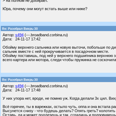
> на полном не добирает.
Юра, почему они могут встать выше или ниже?
Re: Разобрал Вихрь-30
Автор:
s494
(---.broadband.corbina.ru)
Дата: 24-11-17 17:42
Обойму верхнего сальника или новую выточи, побольше по диа
сальник вместе с ней прокручивается в посадочном месте.
Обойму поставишь, под ней у верхнего подшипника верхнюю 
всего картера или мотора, следи чтобы пружинка не соскочила
Re: Разобрал Вихрь-30
Автор:
s494
(---.broadband.corbina.ru)
Дата: 24-11-17 17:48
У них упора нет, вроде, не помню уж. Когда делали 3х цил. В
Всё горячее, ты в варежках, остыло чуть, оппа и она встала ра
Высунется снизу - что будешь делать? Опять греть? колотить 
Оставь, да и может подлезешь и так, сгладишь и подровняеш