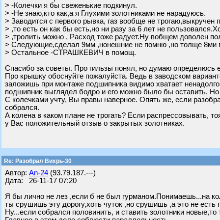
> -Колечки я бы свеженькие подкинул.
> -Не знаю,кто как,а я Глухими золотниками не нарадуюсь.
> Заводится с первого рывка, газ вообще не трогаю,выкручен
> ,то есть он как бы есть,но ни разу за 6 лет не пользовался.
> ,тролить можно , Расход тоже радует.Ну вобщем доволен по
> Следующие,сделал 9мм ,нонешние не помню ,но толще 8ми 
> Остальное -СТРАШКЕВИЧ в помощ.
Спасибо за советы. Про гильзы понял, но думаю определюсь е
Про крышку обоснуйте пожалуйста. Ведь в заводском варианте
заложишь при монтаже подшипника видимо хватает ненадолго
подшипник выглядел бодро и его можно было бы оставить. Но
С колечками учту, Вы правы наверное. Опять же, если разобр
собрался.
А колена в каком плане не трогать? Если распрессовывать, то
у Вас положительный отзыв о закрытых золотниках.
Re: Разобрал Вихрь-30
Автор:
An-24
(93.79.187.---)
Дата: 26-11-17 07:20
Я бы лично не лез ,если б не был гурманом.Понимаешь...на кол
ты срушишь эту дорогу,хоть чуток ,но срушишь ,а это не есть г
Ну...если собрался половинить, и ставить золотники новые,то 