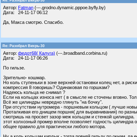
Re: Разобрал Вихрь-30
Автор:
Fatman
(---.grodno.dynamic.pppoe.byfly.by)
Дата: 24-11-17 06:12
Да, Макса смотрю. Спасибо.
Re: Разобрал Вихрь-30
Автор:
федот68( Калуга)
(---.broadband.corbina.ru)
Дата: 24-11-17 06:26
По гильзе.
Зрительно- кошмар.
Но коль ступеньки в зоне верхней остановки колец нет, а риск
компрессия 8 говоришь? Одинаковая по горшкам?
Надеюсь кольца не снимал ?
Если на кольцах износа нет ( в смысле не сточены вговно. Тол
Всё же цилиндры невредно глянуть "на бочку".
При отсутствии нутромера - поршневым кольцом ( лучше новы
Проталкивая его днищем поршня( для выравнивания) по разны
смотришь на просвет зазор меж кольцом и стенкой цилиндра.
этот колхозный промер вполне позволяет годность цилиндра о
общее правило для практически любого мотора.
Ну а коль кольцам кирдык - тогда ровняй гильзу по окнам, да 