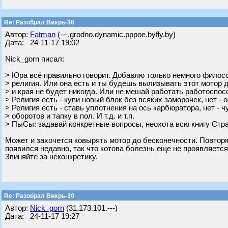
Re: Разобрал Вихрь-30
Автор:
Fatman
(---.grodno.dynamic.pppoe.byfly.by)
Дата: 24-11-17 19:02
Nick_gorn писал:
> Юра всё правильно говорит. Добавлю только немного филосо
> религия. Или она есть и ты будешь вылизывать этот мотор 
> и края не будет никогда. Или не мешай работать работоспо
> Религия есть - купи новый блок без всяких заморочек, нет - о
> Религия есть - ставь уплотнения на ось карбюратора, нет - ч
> оборотов и тапку в пол. И т.д. и т.п.
> ПыСы: задавай конкретные вопросы, неохота всю книгу Стр
Может и захочется ковырять мотор до бесконечности. Повторю
появился недавно, так что котова болезнь еще не проявляется
Звиняйте за неконкретику.
Re: Разобрал Вихрь-30
Автор:
Nick_gorn
(31.173.101.---)
Дата: 24-11-17 19:27