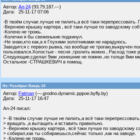
Автор:
An-24
(93.79.187.---)
Дата: 25-11-17 07:06
-В твоём случае лучше не пилить,а всё таки перепрессовать. 
-Верхнюю крышку картера , всё таки лучше по заводскому соб
-Колено не трожь.
-Колечки я бы свеженькие подкинул.
-Не знаю,кто как,а я Глухими золотниками не нарадуюсь.
Заводится с первого рывка, газ вообще не трогаю,выкручен пол
пользовался.Холостые - песня ,тролить можно , Расход тоже
Следующие,сделал 9мм ,нонешние не помню ,но толще 8ми м
Остальное -СТРАШКЕВИЧ в помощ.
Re: Разобрал Вихрь-30
Автор:
Fatman
(---.grodno.dynamic.pppoe.byfly.by)
Дата: 25-11-17 16:47
An-24 писал:
> -В твоём случае лучше не пилить,а всё таки перепрессовать
> вращать ,а вытащить и вставить правильно.
> -Верхнюю крышку картера , всё таки лучше по заводскому с
> собирал,как ты собираешься,сейчас только ,как на заводе.
> -Колено не трожь.