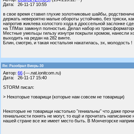
Дата: 26-11-17 10:55
в свое время ставил глухие золотниковые шайбы, родственич
держать невероятно малые обороты устойчиво, без тряски, ка
напротив жиклева холостого хода в дроссельной заслонке сд
на ТЛМах замкнул полностью. Делал набор из трансформатор
Местные умельцы гильзу изнутри покрыли хромом, нанесли хо
выходить на редан на 282 винте.
Блин, смотрю, и такая ностальгия накатилась, эх, молодость !
Re: Разобрал Вихрь-30
Автор:
66
(---.nat.ionitcom.ru)
Дата: 26-11-17 15:40
STORM писал:
> Некоторые товарищи (которые нам совсем не товарищи)
Некоторые не товарищи настолько "гениальны" что даже прочит
гениальности понять не могут, то ещё и прочитать написанно
нашей стране все же имеет место быть. В Мончегорске наприм