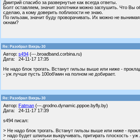
Дмитрий спасибо за развернутые как всегда ответы.
Болт оставляем, значит золотники можно заглушить. Что Вы о
сделаю, а кому доверить поблизости не знаю.
По гильзам, значит буду проворачивать. Их можно не вынимая
окнам?
Re: Разобрал Вихрь-30
Автор:
s494
(---.broadband.corbina.ru)
Дата: 24-11-17 17:35
Не надо блок трогать. Встанут гильзы выше или ниже - прокла
- уж лучше пусть 100об\мин на полном не добирает.
Re: Разобрал Вихрь-30
Автор:
Fatman
(---.grodno.dynamic.pppoe.byfly.by)
Дата: 24-11-17 17:39
s494 писал:
> Не надо блок трогать. Встанут гильзы выше или ниже - прок
> надо будет шпильки выкручивать, притирать плоскость - уж