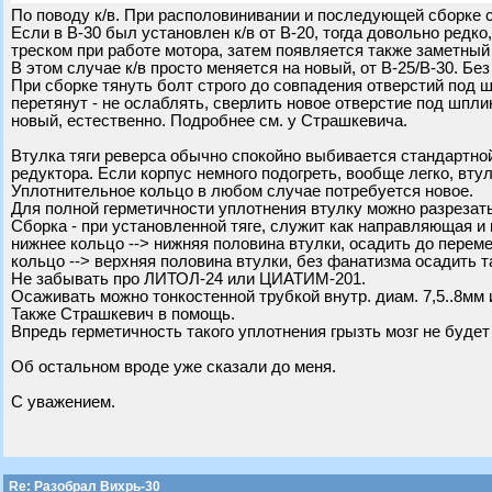
По поводу к/в. При располовинивании и последующей сборке с
Если в В-30 был установлен к/в от В-20, тогда довольно редк
треском при работе мотора, затем появляется также заметный 
В этом случае к/в просто меняется на новый, от В-25/В-30. Бе
При сборке тянуть болт строго до совпадения отверстий под шп
перетянут - не ослаблять, сверлить новое отверстие под шпли
новый, естественно. Подробнее см. у Страшкевича.
Втулка тяги реверса обычно спокойно выбивается стандартной
редуктора. Если корпус немного подогреть, вообще легко, вту
Уплотнительное кольцо в любом случае потребуется новое.
Для полной герметичности уплотнения втулку можно разрезать
Сборка - при установленной тяге, служит как направляющая 
нижнее кольцо --> нижняя половина втулки, осадить до перем
кольцо --> верхняя половина втулки, без фанатизма осадить т
Не забывать про ЛИТОЛ-24 или ЦИАТИМ-201.
Осаживать можно тонкостенной трубкой внутр. диам. 7,5..8мм 
Также Страшкевич в помощь.
Впредь герметичность такого уплотнения грызть мозг не будет
Об остальном вроде уже сказали до меня.
С уважением.
Re: Разобрал Вихрь-30