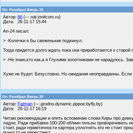
Re: Разобрал Вихрь-30
Автор:
66
(---.nat.ionitcom.ru)
Дата: 26-11-17 15:44
An-24 писал:
> -Колечки я бы свеженькие подкинул.
Тогда придется долго ждать пока они приработаются к старой 
> -Не знаю,кто как,а я Глухими золотниками не нарадуюсь. Зав
Хуже не будет. Безусловно. Но ожидания неоправданны. Если р
Re: Разобрал Вихрь-30
Автор:
Fatman
(---.grodno.dynamic.pppoe.byfly.by)
Дата: 26-11-17 16:19
Читаю рекомендации и опять вспоминаю слова Киры про девку 
ладно. Ради прибавки 100-200 об/мин гильзы проворачивать не
стоит, ради герметичности картера уплотнять его не стоит про
ручки то не перестанут.