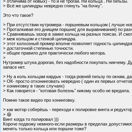
> отличима от новых) - то и не трогай. Ни кольца . Ни гильзы.
> Всё же цилиндры невредно глянуть "на бочку".
Это что такое?
> При отсутствии нутромера - поршневым кольцом ( лучше но
> Проталкивая его днищем поршня( для выравнивания) по раз
> Сравниваешь зазор в замке кольца на разных поясах. И смо
> меж кольцом и стенкой цилиндра.
> этот колхозный промер вполне позволяет годность цилиндра
> достаточной степенью точности.
> общее правило для практически любого мотора.
>
Нутромер штука дорогая, без надобности покупать никчему. Д
запасе нет.
> Ну а коль кольцам кирдык - тогда ровняй гильзу по окнам, д
> ОК- просто отхонинговать невредно ( один из первых отчето
> хонинговку в таких случаях)
> Как говорится - "котовая болезнь" никому особо не вредила.
Помню такое видео про хонинговку.
> как мотор соберёшь - переходи к полировке винта и редуктор
> 😆
Винт когда то полировал )))
Короче подвожу немного-если размеры в пределах допустимого 
менять только кольца или поршни тоже?