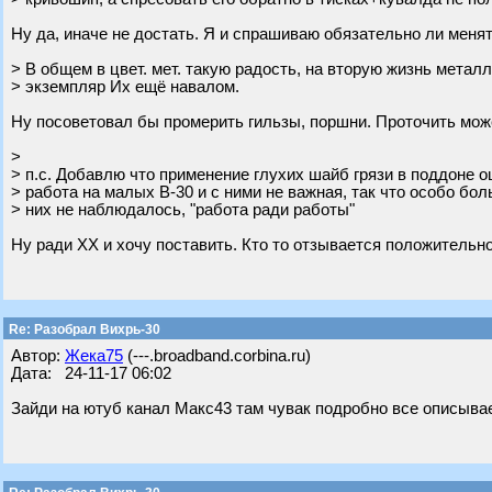
Ну да, иначе не достать. Я и спрашиваю обязательно ли менят
> В общем в цвет. мет. такую радость, на вторую жизнь метал
> экземпляр Их ещё навалом.
Ну посоветовал бы промерить гильзы, поршни. Проточить может
>
> п.с. Добавлю что применение глухих шайб грязи в поддоне о
> работа на малых В-30 и с ними не важная, так что особо бо
> них не наблюдалось, "работа ради работы"
Ну ради ХХ и хочу поставить. Кто то отзывается положительно
Re: Разобрал Вихрь-30
Автор:
Жека75
(---.broadband.corbina.ru)
Дата: 24-11-17 06:02
Зайди на ютуб канал Макс43 там чувак подробно все описывае