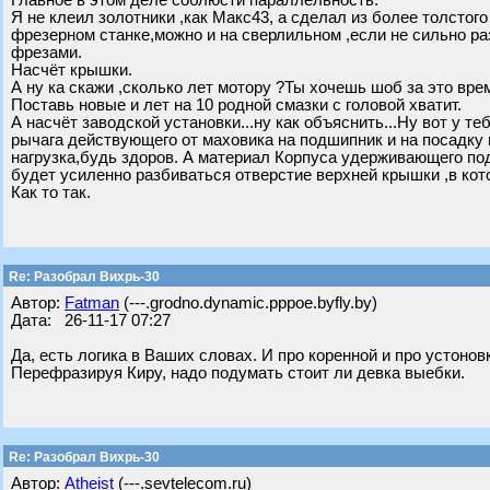
Главное в этом деле соблюсти параллельность.
Я не клеил золотники ,как Макс43, а сделал из более толстого
фрезерном станке,можно и на сверлильном ,если не сильно раз
фрезами.
Насчёт крышки.
А ну ка скажи ,сколько лет мотору ?Ты хочешь шоб за это вре
Поставь новые и лет на 10 родной смазки с головой хватит.
А насчёт заводской установки...ну как объяснить...Ну вот у т
рычага действующего от маховика на подшипник и на посадку 
нагрузка,будь здоров. А материал Корпуса удерживающего по
будет усиленно разбиваться отверстие верхней крышки ,в ко
Как то так.
Re: Разобрал Вихрь-30
Автор:
Fatman
(---.grodno.dynamic.pppoe.byfly.by)
Дата: 26-11-17 07:27
Да, есть логика в Ваших словах. И про коренной и про устонов
Перефразируя Киру, надо подумать стоит ли девка выебки.
Re: Разобрал Вихрь-30
Автор:
Atheist
(---.sevtelecom.ru)