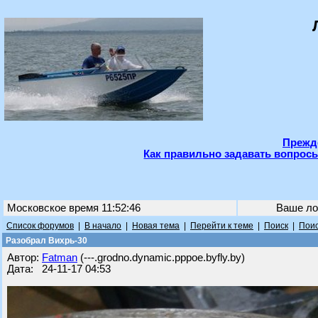
Прежде
Как правильно задавать вопросы
Московское время 11:52:46
Ваше ло
Список форумов
|
В начало
|
Новая тема
|
Перейти к теме
|
Поиск
|
Поис
Разобрал Вихрь-30
Автор:
Fatman
(---.grodno.dynamic.pppoe.byfly.by)
Дата: 24-11-17 04:53