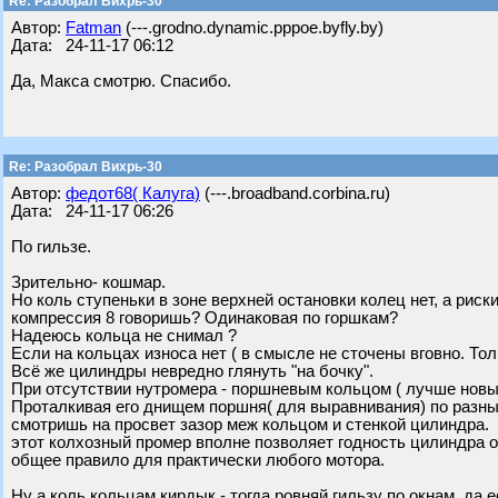
Re: Разобрал Вихрь-30
Автор:
Fatman
(---.grodno.dynamic.pppoe.byfly.by)
Дата: 24-11-17 06:12
Да, Макса смотрю. Спасибо.
Re: Разобрал Вихрь-30
Автор:
федот68( Калуга)
(---.broadband.corbina.ru)
Дата: 24-11-17 06:26
По гильзе.
Зрительно- кошмар.
Но коль ступеньки в зоне верхней остановки колец нет, а риск
компрессия 8 говоришь? Одинаковая по горшкам?
Надеюсь кольца не снимал ?
Если на кольцах износа нет ( в смысле не сточены вговно. Тол
Всё же цилиндры невредно глянуть "на бочку".
При отсутствии нутромера - поршневым кольцом ( лучше новы
Проталкивая его днищем поршня( для выравнивания) по разны
смотришь на просвет зазор меж кольцом и стенкой цилиндра.
этот колхозный промер вполне позволяет годность цилиндра о
общее правило для практически любого мотора.
Ну а коль кольцам кирдык - тогда ровняй гильзу по окнам, да 