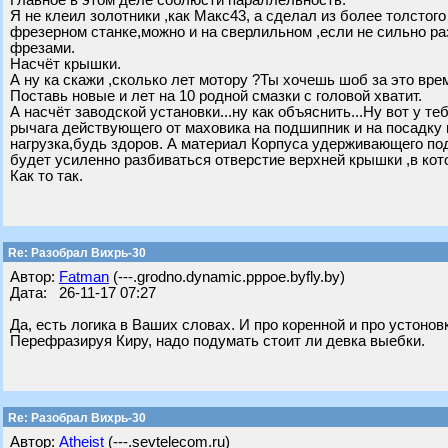
Главное в этом деле соблюсти параллельность.
Я не клеил золотники ,как Макс43, а сделал из более толстого
фрезерном станке,можно и на сверлильном ,если не сильно раз
фрезами.
Насчёт крышки.
А ну ка скажи ,сколько лет мотору ?Ты хочешь шоб за это вре
Поставь новые и лет на 10 родной смазки с головой хватит.
А насчёт заводской установки...ну как объяснить...Ну вот у т
рычага действующего от маховика на подшипник и на посадку 
нагрузка,будь здоров. А материал Корпуса удерживающего по
будет усиленно разбиваться отверстие верхней крышки ,в ко
Как то так.
Re: Разобрал Вихрь-30
Автор:
Fatman
(---.grodno.dynamic.pppoe.byfly.by)
Дата: 26-11-17 07:27
Да, есть логика в Ваших словах. И про коренной и про устонов
Перефразируя Киру, надо подумать стоит ли девка выебки.
Re: Разобрал Вихрь-30
Автор:
Atheist
(---.sevtelecom.ru)