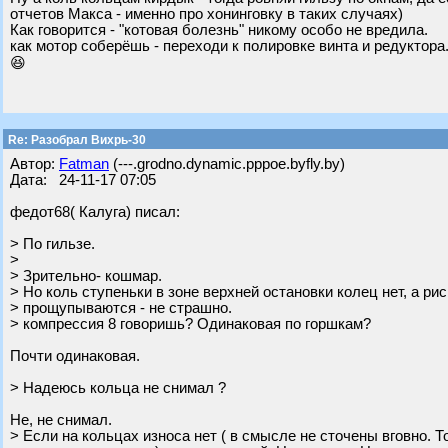
отчетов Макса - именно про хонинговку в таких случаях)
Как говорится - "котовая болезнь" никому особо не вредила.
как мотор соберёшь - переходи к полировке винта и редуктора.
😆
Re: Разобрал Вихрь-30
Автор:
Fatman
(---.grodno.dynamic.pppoe.byfly.by)
Дата: 24-11-17 07:05
федот68( Калуга) писал:
> По гильзе.
>
> Зрительно- кошмар.
> Но коль ступеньки в зоне верхней остановки колец нет, а рис
> прощупываются - не страшно.
> компрессия 8 говоришь? Одинаковая по горшкам?
Почти одинаковая.
> Надеюсь кольца не снимал ?
Не, не снимал.
> Если на кольцах износа нет ( в смысле не сточены вговно. 