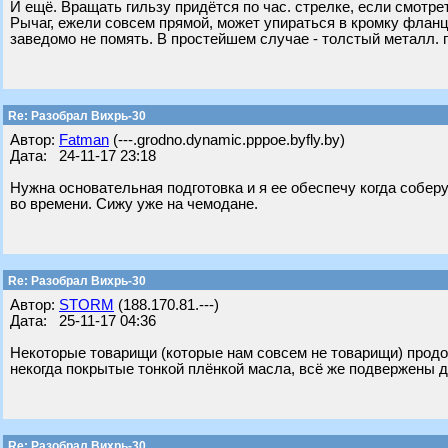
И ещё. Вращать гильзу придётся по час. стрелке, если смотре
Рычаг, ежели совсем прямой, может упираться в кромку фланца
заведомо не помять. В простейшем случае - толстый металл. пр
Re: Разобрал Вихрь-30
Автор:
Fatman
(---.grodno.dynamic.pppoe.byfly.by)
Дата: 24-11-17 23:18
Нужна основательная подготовка и я ее обеспечу когда собер
во времени. Сижу уже на чемодане.
Re: Разобрал Вихрь-30
Автор:
STORM
(188.170.81.---)
Дата: 25-11-17 04:36
Некоторые товарищи (которые нам совсем не товарищи) продол
некогда покрытые тонкой плёнкой масла, всё же подвержены д
Re: Разобрал Вихрь-30