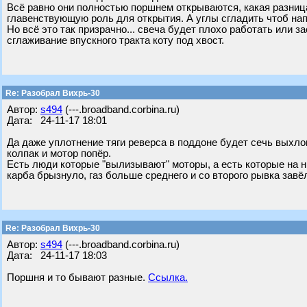
Всё равно они полностью поршнем открываются, какая разница
главенствующую роль для открытия. А углы сгладить чтоб на
Но всё это так призрачно... свеча будет плохо работать или 
сглаживание впускного тракта коту под хвост.
Re: Разобрал Вихрь-30
Автор:
s494
(---.broadband.corbina.ru)
Дата: 24-11-17 18:01
Да даже уплотнение тяги реверса в поддоне будет сечь выхло
колпак и мотор попёр.
Есть люди которые "вылизывают" моторы, а есть которые на ни
карба брызнуло, газ больше среднего и со второго рывка завё
Re: Разобрал Вихрь-30
Автор:
s494
(---.broadband.corbina.ru)
Дата: 24-11-17 18:03
Поршня и то бывают разные.
Ссылка.