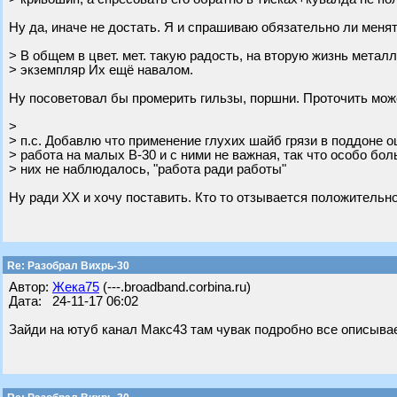
Ну да, иначе не достать. Я и спрашиваю обязательно ли менят
> В общем в цвет. мет. такую радость, на вторую жизнь метал
> экземпляр Их ещё навалом.
Ну посоветовал бы промерить гильзы, поршни. Проточить может
>
> п.с. Добавлю что применение глухих шайб грязи в поддоне о
> работа на малых В-30 и с ними не важная, так что особо бо
> них не наблюдалось, "работа ради работы"
Ну ради ХХ и хочу поставить. Кто то отзывается положительно
Re: Разобрал Вихрь-30
Автор:
Жека75
(---.broadband.corbina.ru)
Дата: 24-11-17 06:02
Зайди на ютуб канал Макс43 там чувак подробно все описывае