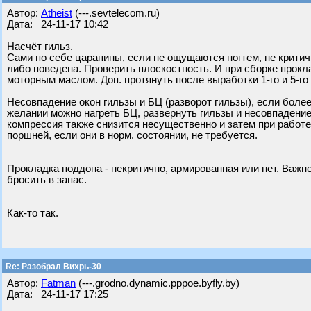
Автор:
Atheist
(---.sevtelecom.ru)
Дата: 24-11-17 10:42
Насчёт гильз.
Сами по себе царапины, если не ощущаются ногтем, не крити
либо поведена. Проверить плоскостность. И при сборке прок
моторным маслом. Доп. протянуть после выработки 1-го и 5-го
Несовпадение окон гильзы и БЦ (разворот гильзы), если более
желании можно нагреть БЦ, развернуть гильзы и несовпадение
компрессия также снизится несущественно и затем при работ
поршней, если они в норм. состоянии, не требуется.
Прокладка поддона - некритично, армированная или нет. Важн
бросить в запас.
Как-то так.
Re: Разобрал Вихрь-30
Автор:
Fatman
(---.grodno.dynamic.pppoe.byfly.by)
Дата: 24-11-17 17:25