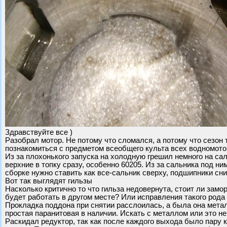
Здравствуйте все )
Разобрал мотор. Не потому что сломался, а потому что сезон
познакомиться с предметом всеобщего культа всех водномотор
Из за плохонького запуска на холодную грешил немного на са
верхние в топку сразу, особенно 60205. Из за сальника под ни
сборке нужно ставить как все-сальник сверху, подшипники сн
Вот так выглядят гильзы
Насколько критично то что гильза недовернута, стоит ли зам
будет работать в другом месте? Или исправления такого рода
Прокладка поддона при снятии расслоилась, а была она метал
простая паранитовая в наличии. Искать с металлом или это не
Раскидал редуктор, так как после каждого выхода было пару 