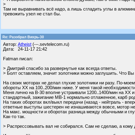
>
Там не выравнивать всё надо, а лишь сгладить углы в алюмини
тревожить узел не стал бы.
Re: Разобрал Вихрь-30
Автор:
Atheist
(---.sevtelecom.ru)
Дата: 24-11-17 21:42
Fatman писал:
> Дмитрий спасибо за развернутые как всегда ответы.
> Болт оставляем, значит золотники можно заглушить. Что Вы
На своих моторах не делал глухие золотники ни разу. По-мое
обороты ХХ на 100..200/мин ниже. У меня такой необходимост
Меня лично на В-30 вполне устраивали 1200..1400/мин на ХХ и
стандартный, зажигание МВ-1 нормально отлаженное, карб ро
На таких оборотах вкл/выкл передачи (назад - нейтраль - впер
ответные выступы шестерен не изнашиваются вовсе, мотор не 
На макс. мощности и оборотах разница между обычными и глу
Как-то так.
> Распрессовывать вал не собирался. Сам не сделаю, а кому 