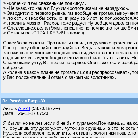
> -Колечки я бы свеженькие подкинул.
> -Не знаю,кто как,а я Глухими золотниками не нарадуюсь.
> Заводится с первого рывка, газ вообще не трогаю,выкручен
> ,то есть он как бы есть,но ни разу за 6 лет не пользовался.
> ,тролить можно , Расход тоже радует.Ну вобщем доволен по
> Следующие,сделал 9мм ,нонешние не помню ,но толще 8ми 
> Остальное -СТРАШКЕВИЧ в помощ.
Спасибо за советы. Про гильзы понял, но думаю определюсь е
Про крышку обоснуйте пожалуйста. Ведь в заводском варианте
заложишь при монтаже подшипника видимо хватает ненадолго
подшипник выглядел бодро и его можно было бы оставить. Но
С колечками учту, Вы правы наверное. Опять же, если разобр
собрался.
А колена в каком плане не трогать? Если распрессовывать, то
у Вас положительный отзыв о закрытых золотниках.
Re: Разобрал Вихрь-30
Автор:
An-24
(93.79.187.---)
Дата: 26-11-17 07:20
Я бы лично не лез ,если б не был гурманом.Понимаешь...на кол
ты срушишь эту дорогу,хоть чуток ,но срушишь ,а это не есть г
Ну...если собрался половинить, и ставить золотники новые,то 