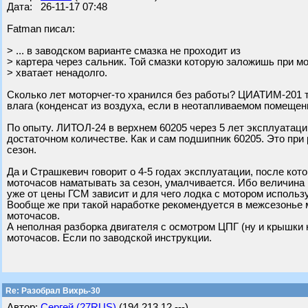
Дата: 26-11-17 07:48
Fatman писал:
> ... в заводском варианте смазка не проходит из
> картера через сальник. Той смазки которую заложишь при 
> хватает ненадолго.
Сколько лет моторчег-то хранился без работы? ЦИАТИМ-201 там
влага (конденсат из воздуха, если в неотапливаемом помещени
По опыту. ЛИТОЛ-24 в верхнем 60205 через 5 лет эксплуатации
достаточном количестве. Как и сам подшипник 60205. Это при 
сезон.
Да и Страшкевич говорит о 4-5 годах эксплуатации, после кот
моточасов наматывать за сезон, умалчивается. Ибо величина 
уже от цены ГСМ зависит и для чего лодка с мотором использ
Вообще же при такой наработке рекомендуется в межсезонье 
моточасов.
А неполная разборка двигателя с осмотром ЦПГ (ну и крышки 
моточасов. Если по заводской инструкции.
Re: Разобрал Вихрь-30
Автор:
Сергей (27RUS)
(194.213.12.---)