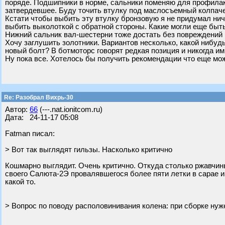
поряде. Подшипники в норме, сальники поменяю для профилак
затвердевшее. Буду точить втулку под маслосъемный колпаче
Кстати чтобы выбить эту втулку бронзовую я не придумал нич
выбить выколоткой с обратной стороны. Какие могли еще быт
Нижний сальник вал-шестерни тоже достать без повреждений 
Хочу заглушить золотники. Вариантов несколько, какой нибуд
новый болт? В ботмоторс говорят редкая позиция и никогда ими
Ну пока все. Хотелось бы получить рекомендации что еще мож
Re: Разобрал Вихрь-30
Автор:
66
(---.nat.ionitcom.ru)
Дата: 24-11-17 05:08
Fatman писал:
> Вот так выглядят гильзы. Насколько критично
Кошмарно выглядит. Очень критично. Откуда столько ржавчин
своего Салюта-2Э провалявшегося более пяти летки в сарае 
какой то.
> Вопрос по поводу располовинивания колена: при сборке нуж