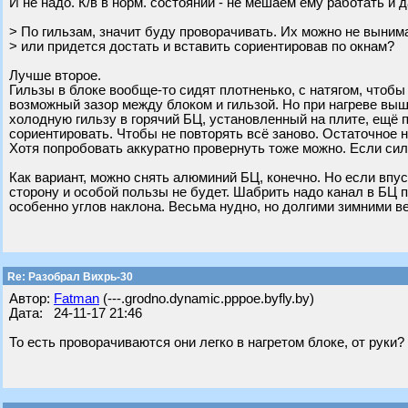
И не надо. К/в в норм. состоянии - не мешаем ему работать и 
> По гильзам, значит буду проворачивать. Их можно не выним
> или придется достать и вставить сориентировав по окнам?
Лучше второе.
Гильзы в блоке вообще-то сидят плотненько, с натягом, чтоб
возможный зазор между блоком и гильзой. Но при нагреве выш
холодную гильзу в горячий БЦ, установленный на плите, ещё п
сориентировать. Чтобы не повторять всё заново. Остаточное 
Хотя попробовать аккуратно провернуть тоже можно. Если сил
Как вариант, можно снять алюминий БЦ, конечно. Но если впус
сторону и особой пользы не будет. Шабрить надо канал в БЦ п
особенно углов наклона. Весьма нудно, но долгими зимними в
Re: Разобрал Вихрь-30
Автор:
Fatman
(---.grodno.dynamic.pppoe.byfly.by)
Дата: 24-11-17 21:46
То есть проворачиваются они легко в нагретом блоке, от руки?