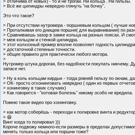
> отличима от новых) - то и не трогай. Ни кольца . Ни гильзы.
> Всё же цилиндры невредно глянуть "на бочку".
Это что такое?
> При отсутствии нутромера - поршневым кольцом ( лучше но
> Проталкивая его днищем поршня( для выравнивания) по раз
> Сравниваешь зазор в замке кольца на разных поясах. И смо
> меж кольцом и стенкой цилиндра.
> этот колхозный промер вполне позволяет годность цилиндра
> достаточной степенью точности.
> общее правило для практически любого мотора.
>
Нутромер штука дорогая, без надобности покупать никчему. Д
запасе нет.
> Ну а коль кольцам кирдык - тогда ровняй гильзу по окнам, д
> ОК- просто отхонинговать невредно ( один из первых отчето
> хонинговку в таких случаях)
> Как говорится - "котовая болезнь" никому особо не вредила.
Помню такое видео про хонинговку.
> как мотор соберёшь - переходи к полировке винта и редуктор
> 😆
Винт когда то полировал )))
Короче подвожу немного-если размеры в пределах допустимого 
менять только кольца или поршни тоже?