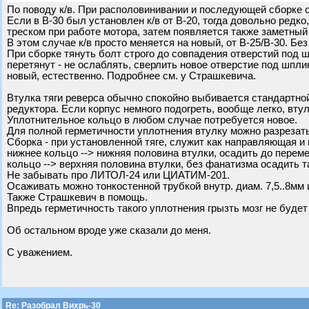
По поводу к/в. При располовинивании и последующей сборке с
Если в В-30 был установлен к/в от В-20, тогда довольно редк
треском при работе мотора, затем появляется также заметный 
В этом случае к/в просто меняется на новый, от В-25/В-30. Бе
При сборке тянуть болт строго до совпадения отверстий под шп
перетянут - не ослаблять, сверлить новое отверстие под шпли
новый, естественно. Подробнее см. у Страшкевича.
Втулка тяги реверса обычно спокойно выбивается стандартной
редуктора. Если корпус немного подогреть, вообще легко, вту
Уплотнительное кольцо в любом случае потребуется новое.
Для полной герметичности уплотнения втулку можно разрезать
Сборка - при установленной тяге, служит как направляющая 
нижнее кольцо --> нижняя половина втулки, осадить до перем
кольцо --> верхняя половина втулки, без фанатизма осадить т
Не забывать про ЛИТОЛ-24 или ЦИАТИМ-201.
Осаживать можно тонкостенной трубкой внутр. диам. 7,5..8мм 
Также Страшкевич в помощь.
Впредь герметичность такого уплотнения грызть мозг не будет
Об остальном вроде уже сказали до меня.
С уважением.
Re: Разобрал Вихрь-30