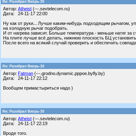
Re: Разобрал Вихрь-30
Автор:
Atheist
(---.sevtelecom.ru)
Дата: 24-11-17 22:00
Ну как от руки... Лучше каким-нибудь подходящим рычагом, уп
на холодную рычаг подобрать.
И от нагрева зависит. Больше температура - меньше натяг за 
На плите лучше всё делать, нижнюю плоскость БЦ установить
После всего на всякий случай проверить и обеспечить совпаде
Re: Разобрал Вихрь-30
Автор:
Fatman
(---.grodno.dynamic.pppoe.byfly.by)
Дата: 24-11-17 22:12
Вообщем примастыриться надо )
Re: Разобрал Вихрь-30
Автор:
Atheist
(---.sevtelecom.ru)
Дата: 24-11-17 22:19
Вроде того.