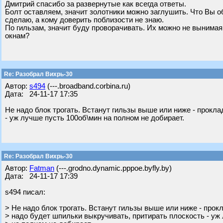
Дмитрий спасибо за развернутые как всегда ответы.
Болт оставляем, значит золотники можно заглушить. Что Вы о
сделаю, а кому доверить поблизости не знаю.
По гильзам, значит буду проворачивать. Их можно не вынимая
окнам?
Re: Разобрал Вихрь-30
Автор:
s494
(---.broadband.corbina.ru)
Дата: 24-11-17 17:35
Не надо блок трогать. Встанут гильзы выше или ниже - прокла
- уж лучше пусть 100об\мин на полном не добирает.
Re: Разобрал Вихрь-30
Автор:
Fatman
(---.grodno.dynamic.pppoe.byfly.by)
Дата: 24-11-17 17:39
s494 писал:
> Не надо блок трогать. Встанут гильзы выше или ниже - прок
> надо будет шпильки выкручивать, притирать плоскость - уж