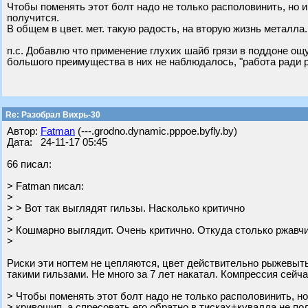
Чтобы поменять этот болт надо не только располовинить, но и
получится.
В общем в цвет. мет. такую радость, на вторую жизнь металл
п.с. Добавлю что применение глухих шайб грязи в поддоне ощу
большого преимущества в них не наблюдалось, "работа ради 
Re: Разобрал Вихрь-30
Автор:
Fatman
(---.grodno.dynamic.pppoe.byfly.by)
Дата: 24-11-17 05:45
66 писал:
> Fatman писал:
>
> > Вот так выглядят гильзы. Насколько критично
>
> Кошмарно выглядит. Очень критично. Откуда столько ржавч
>
Риски эти ногтем не цепляются, цвет действительно рыжевытый
такими гильзами. Не много за 7 лет накатал. Компрессия сейч
> Чтобы поменять этот болт надо не только располовинить, но
> кривошип, а спресовать его обратно в тисках+кувалда не по