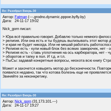
Re: Разобрал Вихрь-30
Автор:
Fatman
(---.grodno.dynamic.pppoe.byfly.by)
Дата: 24-11-17 19:02
Nick_gorn писал:
> Юра всё правильно говорит. Добавлю только немного филосо
> религия. Или она есть и ты будешь вылизывать этот мотор 
> и края не будет никогда. Или не мешай работать работоспо
> Религия есть - купи новый блок без всяких заморочек, нет - о
> Религия есть - ставь уплотнения на ось карбюратора, нет - ч
> оборотов и тапку в пол. И т.д. и т.п.
> ПыСы: задавай конкретные вопросы, неохота всю книгу Стр
Может и захочется ковырять мотор до бесконечности. Повторю
появился недавно, так что котова болезнь еще не проявляется
Звиняйте за неконкретику.
Re: Разобрал Вихрь-30
Автор:
Nick_gorn
(31.173.101.---)
Дата: 24-11-17 19:27