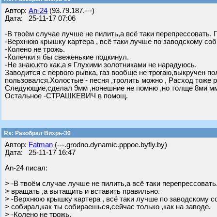
Автор:
An-24
(93.79.187.---)
Дата: 25-11-17 07:06
-В твоём случае лучше не пилить,а всё таки перепрессовать. 
-Верхнюю крышку картера , всё таки лучше по заводскому соб
-Колено не трожь.
-Колечки я бы свеженькие подкинул.
-Не знаю,кто как,а я Глухими золотниками не нарадуюсь.
Заводится с первого рывка, газ вообще не трогаю,выкручен пол
пользовался.Холостые - песня ,тролить можно , Расход тоже
Следующие,сделал 9мм ,нонешние не помню ,но толще 8ми м
Остальное -СТРАШКЕВИЧ в помощ.
Re: Разобрал Вихрь-30
Автор:
Fatman
(---.grodno.dynamic.pppoe.byfly.by)
Дата: 25-11-17 16:47
An-24 писал:
> -В твоём случае лучше не пилить,а всё таки перепрессовать
> вращать ,а вытащить и вставить правильно.
> -Верхнюю крышку картера , всё таки лучше по заводскому с
> собирал,как ты собираешься,сейчас только ,как на заводе.
> -Колено не трожь.