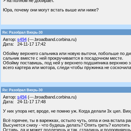
> на полном не добирает.
Юра, почему они могут встать выше или ниже?
Re: Разобрал Вихрь-30
Автор:
s494
(---.broadband.corbina.ru)
Дата: 24-11-17 17:42
Обойму верхнего сальника или новую выточи, побольше по диа
сальник вместе с ней прокручивается в посадочном месте.
Обойму поставишь, под ней у верхнего подшипника верхнюю 
всего картера или мотора, следи чтобы пружинка не соскочила
Re: Разобрал Вихрь-30
Автор:
s494
(---.broadband.corbina.ru)
Дата: 24-11-17 17:48
У них упора нет, вроде, не помню уж. Когда делали 3х цил. В
Всё горячее, ты в варежках, остыло чуть, оппа и она встала ра
Высунется снизу - что будешь делать? Опять греть? колотить 
Оставь, да и может подлезешь и так, сгладишь и подровняеш