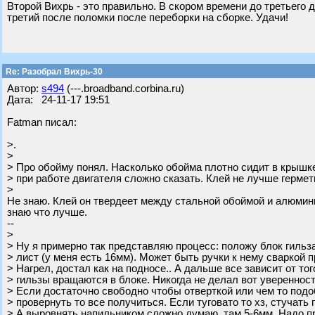
Второй Вихрь - это правильно. В скором времени до третьего д
третий после поломки после переборки на сборке. Удачи!
Re: Разобрал Вихрь-30
Автор:
s494
(---.broadband.corbina.ru)
Дата: 24-11-17 19:51
Fatman писал:
>.
>
> Про обойму понял. Насколько обойма плотно сидит в крышке
> при работе двигателя сложно сказать. Клей не лучше гермет
>
Не знаю. Клей он твердеет между стальной обоймой и алюмини
знаю что лучше.
--
>
> Ну я примерно так представляю процесс: положу блок гильз
> лист (у меня есть 16мм). Может быть ручки к нему сваркой 
> Нагрел, достал как на подносе.. А дальше все зависит от то
> гильзы вращаются в блоке. Никогда не делал вот уверенност
> Если достаточно свободно чтобы отверткой или чем то под
> провернуть то все получиться. Если туговато то хз, стучать 
> А выровнять напильником сложно думаю, там 5-6мм. Надо п