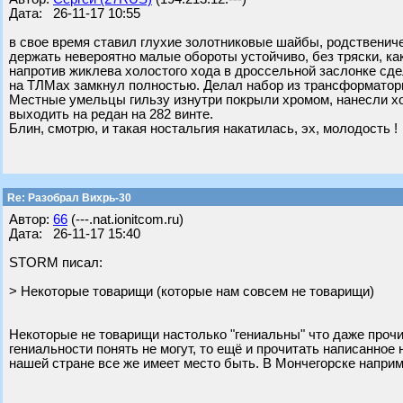
Дата: 26-11-17 10:55
в свое время ставил глухие золотниковые шайбы, родственич
держать невероятно малые обороты устойчиво, без тряски, ка
напротив жиклева холостого хода в дроссельной заслонке сд
на ТЛМах замкнул полностью. Делал набор из трансформатор
Местные умельцы гильзу изнутри покрыли хромом, нанесли хо
выходить на редан на 282 винте.
Блин, смотрю, и такая ностальгия накатилась, эх, молодость !
Re: Разобрал Вихрь-30
Автор:
66
(---.nat.ionitcom.ru)
Дата: 26-11-17 15:40
STORM писал:
> Некоторые товарищи (которые нам совсем не товарищи)
Некоторые не товарищи настолько "гениальны" что даже прочит
гениальности понять не могут, то ещё и прочитать написанно
нашей стране все же имеет место быть. В Мончегорске наприм