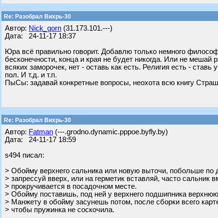
Re: Разобрал Вихрь-30
Автор:
Nick_gorn
(31.173.101.---)
Дата: 24-11-17 18:37
Юра всё правильно говорит. Добавлю только немного философи
бесконечности, конца и края не будет никогда. Или не мешай 
всяких заморочек, нет - оставь как есть. Религия есть - ставь
пол. И т.д. и т.п.
ПыСы: задавай конкретные вопросы, неохота всю книгу Страш
Re: Разобрал Вихрь-30
Автор:
Fatman
(---.grodno.dynamic.pppoe.byfly.by)
Дата: 24-11-17 18:59
s494 писал:
> Обойму верхнего сальника или новую выточи, побольше по 
> запрессуй вверх, или на герметик вставляй, часто сальник в
> прокручивается в посадочном месте.
> Обойму поставишь, под ней у верхнего подшипника верхню
> Манжету в обойму засунешь потом, после сборки всего карт
> чтобы пружинка не соскочила.