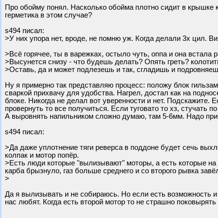
Про обойму понял. Насколько обойма плотно сидит в крышке к
герметика в этом случае?
s494 писал:
>У них упора нет, вроде, не помню уж. Когда делали 3х цил. 
>Всё горячее, ты в варежках, остыло чуть, оппа и она встала 
>Высунется снизу - что будешь делать? Опять греть? колотить
>Оставь, да и может подлезешь и так, сгладишь и подровняе
Ну я примерно так представляю процесс: положу блок гильзами
сваркой прихвачу для удобства. Нагрел, достал как на поднос
блоке. Никогда не делал вот уверенности и нет. Подскажите.
провернуть то все получиться. Если туговато то хз, стучать по
А выровнять напильником сложно думаю, там 5-6мм. Надо при
s494 писал:
>Да даже уплотнение тяги реверса в поддоне будет сечь выхл
колпак и мотор попёр.
>Есть люди которые "вылизывают" моторы, а есть которые на 
карба брызнуло, газ больше среднего и со второго рывка завё
>
Да я вылизывать и не собираюсь. Но если есть возможность и 
нас любят. Когда есть второй мотор то не страшно поковырять 