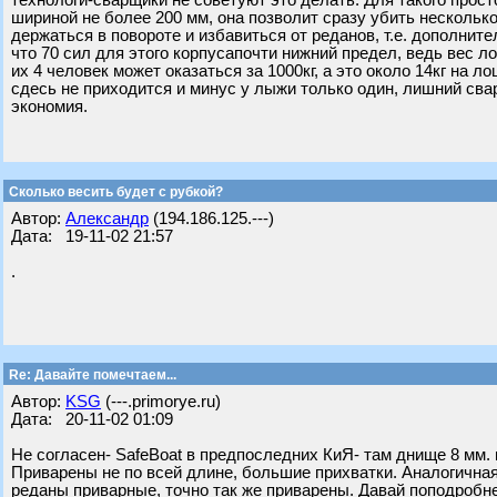
технологи-сварщики не советуют это делать. Для такого прост
шириной не более 200 мм, она позволит сразу убить нескольк
держаться в повороте и избавиться от реданов, т.е. дополнит
что 70 сил для этого корпусапочти нижний предел, ведь вес 
их 4 человек может оказаться за 1000кг, а это около 14кг на 
сдесь не приходится и минус у лыжи только один, лишний сва
экономия.
Сколько весить будет с рубкой?
Автор:
Александр
(194.186.125.---)
Дата: 19-11-02 21:57
.
Re: Давайте помечтаем...
Автор:
KSG
(---.primorye.ru)
Дата: 20-11-02 01:09
Не согласен- SafeBoat в предпоследних КиЯ- там днище 8 мм.
Приварены не по всей длине, большие прихватки. Аналогичная
реданы приварные, точно так же приварены. Давай поподробне