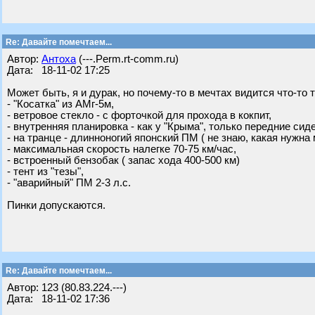
Re: Давайте помечтаем...
Автор:
Антоха
(---.Perm.rt-comm.ru)
Дата: 18-11-02 17:25
Может быть, я и дурак, но почему-то в мечтах видится что-то т
- "Косатка" из АМг-5м,
- ветровое стекло - с форточкой для прохода в кокпит,
- внутренняя планировка - как у "Крыма", только передние си
- на транце - длинноногий японский ПМ ( не знаю, какая нужн
- максимальная скорость налегке 70-75 км/час,
- встроенный бензобак ( запас хода 400-500 км)
- тент из "тезы",
- "аварийный" ПМ 2-3 л.с.
Пинки допускаются.
Re: Давайте помечтаем...
Автор: 123 (80.83.224.---)
Дата: 18-11-02 17:36