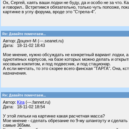
Ок, Сергей, хаять ваши лодки не буду, да и особо не за что. К
и говорил.. Встретимся обязательно, только чуть попозже, по
картинке в углу форума, вроде это "Стрела-4".
Re: Давайте помечтаем...
Автор: Доцент-М (---.seanet.ru)
Дата: 18-11-02 18:43
Мое мнение, нужно обсуждать не конкретный вариант лодки, а 
однотипных корпусов, на базе которых можно делать и открыты
носовым кокпитом, и под подвесник, и под стационар.
А если мечтать, то это скорее всего финская "ТАРГА". Она, кст
назначения.
Re: Давайте помечтаем...
Автор:
Kira
(---.fannet.ru)
Дата: 18-11-02 18:54
У этой ляльки на картинке какая расчетная масса?
Мое мнение - сделать обрезание по 9-му шпангоуту и сделать
самые 365мм.