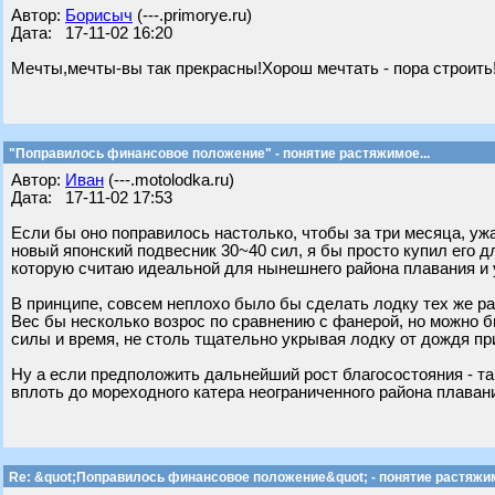
Автор:
Борисыч
(---.primorye.ru)
Дата: 17-11-02 16:20
Мечты,мечты-вы так прекрасны!Хорош мечтать - пора строить
"Поправилось финансовое положение" - понятие растяжимое...
Автор:
Иван
(---.motolodka.ru)
Дата: 17-11-02 17:53
Если бы оно поправилось настолько, чтобы за три месяца, уж
новый японский подвесник 30~40 сил, я бы просто купил его 
которую считаю идеальной для нынешнего района плавания и 
В принципе, совсем неплохо было бы сделать лодку тех же раз
Вес бы несколько возрос по сравнению с фанерой, но можно 
силы и время, не столь тщательно укрывая лодку от дождя при
Ну а если предположить дальнейший рост благосостояния - та
вплоть до мореходного катера неограниченного района плаван
Re: &quot;Поправилось финансовое положение&quot; - понятие растяжим