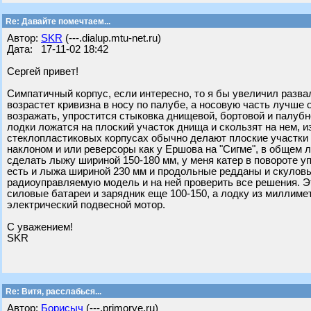
Re: Давайте помечтаем...
Автор:
SKR
(---.dialup.mtu-net.ru)
Дата: 17-11-02 18:42
Сергей привет!
Симпатичный корпус, если интересно, то я бы увеличил разва
возрастет кривизна в носу по палубе, а носовую часть лучше
возражать, упростится стыковка днищевой, бортовой и палуб
лодки ложатся на плоский участок днища и скользят на нем, и
стеклопластиковых корпусах обычно делают плоские участки 
наклоном и или реверсоры как у Ершова на "Сигме", в общем 
сделать лыжу шириной 150-180 мм, у меня катер в повороте уп
есть и лыжа шириной 230 мм и продольные редданы и скулов
радиоуправляемую модель и на ней проверить все решения. Эт
силовые батареи и зарядник еще 100-150, а лодку из миллиме
электрический подвесной мотор.
С уважением!
SKR
Re: Витя, расслабься...
Автор:
Борисыч
(---.primorye.ru)