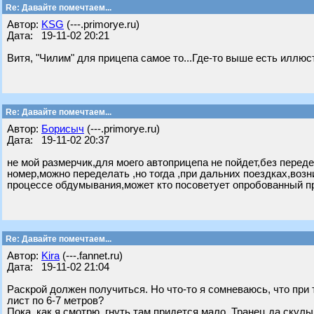
Re: Давайте помечтаем...
Автор:
KSG
(---.primorye.ru)
Дата: 19-11-02 20:21
Витя, "Чилим" для прицепа самое то...Где-то выше есть иллюс
Re: Давайте помечтаем...
Автор:
Борисыч
(---.primorye.ru)
Дата: 19-11-02 20:37
не мой размерчик,для моего автоприцепа не пойдет,без переде
номер,можно переделать ,но тогда ,при дальних поездках,воз
процессе обдумывания,может кто посоветует опробованный пр
Re: Давайте помечтаем...
Автор:
Kira
(---.fannet.ru)
Дата: 19-11-02 21:04
Раскрой должен получиться. Но что-то я сомневаюсь, что при 
лист по 6-7 метров?
Пока, как я смотрю, гнуть там придется мало. Транец да скулы