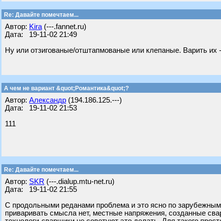
Re: Давайте помечтаем...
Автор:
Kira
(---.fannet.ru)
Дата: 19-11-02 21:49
Ну или отзигованые/отштапмованые или клепаные. Варить их 
А чем не вариант &quot;Романтика&quot;?
Автор:
Александр
(194.186.125.---)
Дата: 19-11-02 21:53
111
Re: Давайте помечтаем...
Автор:
SKR
(---.dialup.mtu-net.ru)
Дата: 19-11-02 21:55
С продольными реданами проблема и это ясно по зарубежным 
приваривать смысла нет, местные напряжения, созданные свар