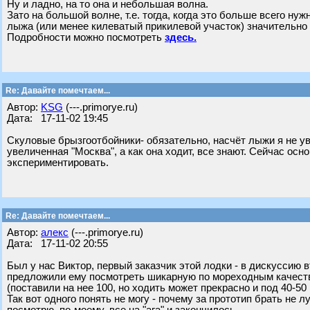
Ну и ладно, на то она и небольшая волна.
Зато на большой волне, т.е. тогда, когда это больше всего нужн
лыжа (или менее килеватый прикилевой участок) значительно
Подробности можно посмотреть
здесь.
Re: Давайте помечтаем...
Автор:
KSG
(---.primorye.ru)
Дата: 17-11-02 19:45
Скуловые брызгоотбойники- обязательно, насчёт лыжи я не у
увеличенная "Москва", а как она ходит, все знают. Сейчас осн
экспериментировать.
Re: Давайте помечтаем...
Автор:
алекс
(---.primorye.ru)
Дата: 17-11-02 20:55
Был у нас Виктор, первый заказчик этой лодки - в дискуссию вт
предложили ему посмотреть шикарную по мореходным качест
(поставили на нее 100, но ходить может прекрасно и под 40-50
Так вот одного понять не могу - почему за прототип брать не л