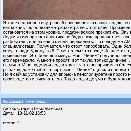
Я тоже недоволен внутренней поверхностью наших лодок, но с
них кокпит, т.е. болван+матрица- игра не стоит свеч. Произво
остановится на этом уровне, продажи всякие прекратить. Опыт 
Лодки из импортного пластика не будут пока продаваться, так
разбогатеет, или на наши смолы переходить. По поводу же АМг
специалистами. Получается, что стоит попробовать. Один бо
кому-то надо 5, кому-то 6. С металлом это проще. А пластик- 
привнесёшь. Это большой минус. Наш "Чилим" получился вели
его перемерило. А многие просят "вот такую, только длиннее..
на мыло. И не надо мои лодки хаять- я это воспринимаю болез
рыбаков, даже гребцы-спортсмены "Чилим" оценили положител
Но я сейчас установку для впрыска пенополиуретана просто не
производство и выкупать его. Тогда лодки до ума и будем дов
Re: Давайте помечтаем...
Автор: Старый (---.utel.net.ua)
Дата: 18-11-02 16:53
неман 2