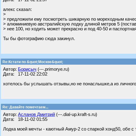
алекс сказал:
>
> предложили ему посмотреть шикарную по мореходным каче
> алюминиевую австралийскую лодку длиной метров 5 (поста
> нее 100, но ходить может прекрасно и под 40-50 и паспортна
Ты бы фотографию сюда закинул.
Re:Кстати по &quot;Москве&quot;
Автор:
Борисыч
(---.primorye.ru)
Дата: 17-11-02 22:02
хотелось бы услышать отзывы,но не понаслышке,а из личног
Re: Давайте помечтаем...
Автор:
Асланов Дмитрий
(---.dial-up.kraft-s.ru)
Дата: 18-11-02 01:55
Лодка моей мечты - каютный Амур-2 со спаркой хонд50, обе с 