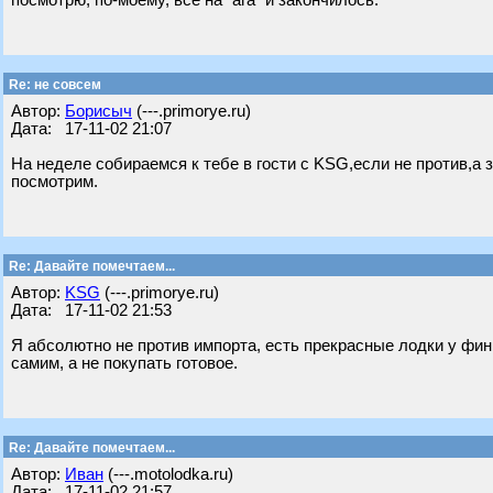
посмотрю, по-моему, все на "ага" и закончилось.
Re: не совсем
Автор:
Борисыч
(---.primorye.ru)
Дата: 17-11-02 21:07
На неделе собираемся к тебе в гости с KSG,если не против,а 
посмотрим.
Re: Давайте помечтаем...
Автор:
KSG
(---.primorye.ru)
Дата: 17-11-02 21:53
Я абсолютно не против импорта, есть прекрасные лодки у финн
самим, а не покупать готовое.
Re: Давайте помечтаем...
Автор:
Иван
(---.motolodka.ru)
Дата: 17-11-02 21:57