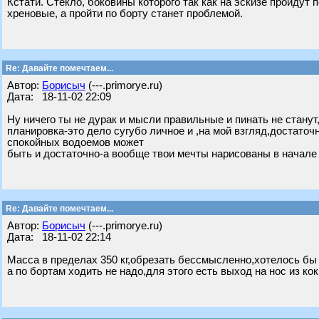
Кстати. Стекло, боковины которого так как на эскизе пройдут
хреновые, а пройти по борту станет проблемой.
Re: Давайте помечтаем...
Автор:
Борисыч
(---.primorye.ru)
Дата: 18-11-02 22:09
Ну ничего ты не дурак и мысли правильные и пинать не станут
планировка-это дело сугубо личное и ,на мой взгляд,достаточ
спокойных водоемов может
быть и достаточно-а вообще твои мечты нарисованы в начале
Re: Давайте помечтаем...
Автор:
Борисыч
(---.primorye.ru)
Дата: 18-11-02 22:14
Масса в пределах 350 кг,обрезать бессмысленно,хотелось бы 
а по бортам ходить не надо,для этого есть выход на нос из кок