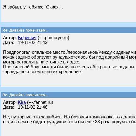
Я забыл, у тебя же "Скиф"...
Re: Давайте помечтаем...
Автор:
Борисыч
(---.primorye.ru)
Дата: 19-11-02 21:43
Предпологал спальное место /персональное/между сиденьями
кожа/,задние образуют рундук,хотелось бы под аварийный мот
мотор оставлять на стоянке в лодке.
Про килевой брус мысли были, но очень абстрактные,реданы
-правда несовсем ясно их крепление
Re: Давайте помечтаем...
Автор:
Kira
(---.fannet.ru)
Дата: 19-11-02 21:46
Не, ну корпус это зашибись. Но базовая компоновка-то должн
если в нем не будет рундуков, то я бы еще 33 раза подумал бы