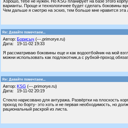
Хорошо, тебе не нужен. Но KSG планирует на базе этого корп
варианты. Проще и технологичнее будет сделать боковины вр
Чем дальше я смотрю на эскиз, тем больше мне нравится эта 
Re: Давайте помечтаем...
Автор:
Борисыч
(---.primorye.ru)
Дата: 19-11-02 19:33
Я рассматриваю боковины еще и как водоотбойник-на мой взгл
можни использовать как подлокотник,а с рубкой-проход обяза
Re: Давайте помечтаем...
Автор:
KSG
(---.primorye.ru)
Дата: 19-11-02 20:19
Стекло нарисовано для антуража. Развёртки на плоскость корп
проход по борту- это хоть и не первая необходимость, но дол
рациональный раскрой из листа.