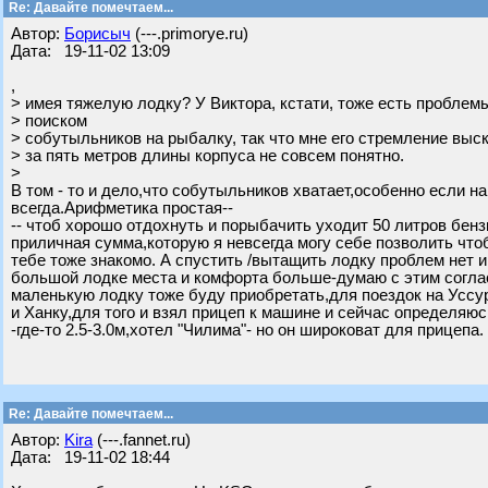
Re: Давайте помечтаем...
Автор:
Борисыч
(---.primorye.ru)
Дата: 19-11-02 13:09
,
> имея тяжелую лодку? У Виктора, кстати, тоже есть проблем
> поиском
> собутыльников на рыбалку, так что мне его стремление выс
> за пять метров длины корпуса не совсем понятно.
>
В том - то и дело,что собутыльников хватает,особенно если на
всегда.Арифметика простая--
-- чтоб хорошо отдохнуть и порыбачить уходит 50 литров бен
приличная сумма,которую я невсегда могу себе позволить что
тебе тоже знакомо. А спустить /вытащить лодку проблем нет и
большой лодке места и комфорта больше-думаю с этим соглас
маленькую лодку тоже буду приобретать,для поездок на Уссу
и Ханку,для того и взял прицеп к машине и сейчас определяюс
-где-то 2.5-3.0м,хотел "Чилима"- но он широковат для прицепа.
Re: Давайте помечтаем...
Автор:
Kira
(---.fannet.ru)
Дата: 19-11-02 18:44