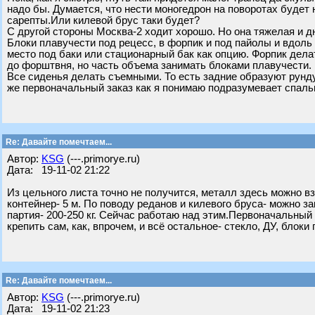
надо бы. Думается, что нести моногедрон на поворотах будет 
сарепты.Или килевой брус таки будет?
С другой стороны Москва-2 ходит хорошо. Но она тяжелая и д
Блоки плавучести под рецесс, в форпик и под пайолы и вдоль
место под баки или стационарный бак как опцию. Форпик делат
до форштвня, но часть объема занимать блоками плавучести.
Все сиденья делать съемными. То есть задние образуют рунду
же первоначальный заказ как я понимаю подразумевает спальн
Re: Давайте помечтаем...
Автор:
KSG
(---.primorye.ru)
Дата: 19-11-02 21:22
Из цельного листа точно не получится, металл здесь можно взя
контейнер- 5 м. По поводу реданов и килевого бруса- можно з
партия- 200-250 кг. Сейчас работаю над этим.Первоначальный
крепить сам, как, впрочем, и всё остальное- стекло, ДУ, блоки 
Re: Давайте помечтаем...
Автор:
KSG
(---.primorye.ru)
Дата: 19-11-02 21:23