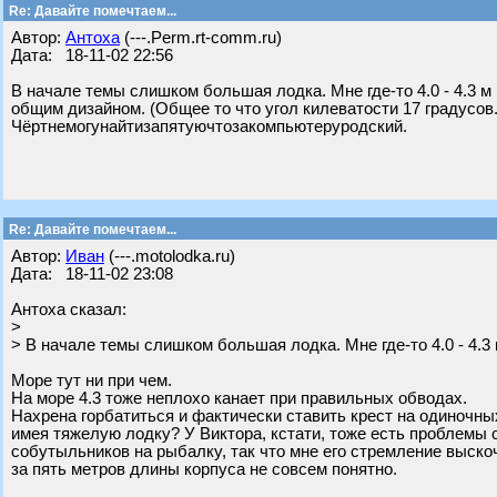
Re: Давайте помечтаем...
Автор:
Антоха
(---.Perm.rt-comm.ru)
Дата: 18-11-02 22:56
В начале темы слишком большая лодка. Мне где-то 4.0 - 4.3 м 
общим дизайном. (Общее то что угол килеватости 17 градусов.)
Чёртнемогунайтизапятуючтозакомпьютеруродский.
Re: Давайте помечтаем...
Автор:
Иван
(---.motolodka.ru)
Дата: 18-11-02 23:08
Антоха сказал:
>
> В начале темы слишком большая лодка. Мне где-то 4.0 - 4.3 
Море тут ни при чем.
На море 4.3 тоже неплохо канает при правильных обводах.
Нахрена горбатиться и фактически ставить крест на одиночны
имея тяжелую лодку? У Виктора, кстати, тоже есть проблемы 
собутыльников на рыбалку, так что мне его стремление выско
за пять метров длины корпуса не совсем понятно.