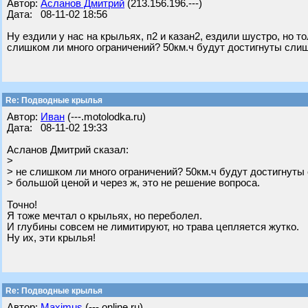
Автор:
Асланов Дмитрий
(213.156.196.---)
Дата: 08-11-02 18:56
Ну ездили у нас на крыльях, п2 и казан2, ездили шустро, но то
слишком ли много ограничений? 50км.ч будут достигнуты слиш
Re: Подводные крылья
Автор:
Иван
(---.motolodka.ru)
Дата: 08-11-02 19:33
Асланов Дмитрий сказал:
>
> не слишком ли много ограничений? 50км.ч будут достигнут
> большой ценой и через ж, это не решение вопроса.
Точно!
Я тоже мечтал о крыльях, но переболел.
И глубины совсем не лимитируют, но трава цепляется жутко.
Ну их, эти крылья!
Re: Подводные крылья
Автор:
Maximus
(---.online.ru)