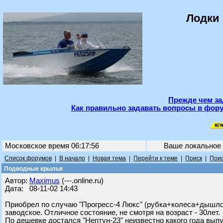
Лодки 
Прежде чем за
Как правильно задавать вопросы в фору
Московское время 06:17:56
Ваше локальное
Список форумов
|
В начало
|
Новая тема
|
Перейти к теме
|
Поиск
|
Поис
Подводные крылья
Автор:
Maximus
(---.online.ru)
Дата: 08-11-02 14:43
Приобрел по случаю "Прогресс-4 Люкс" (рубка+колеса+дышло
заводское. Отличное состояние, не смотря на возраст - 30лет.
По дешевке достался "Нептун-23" неизвестно какого года выпу