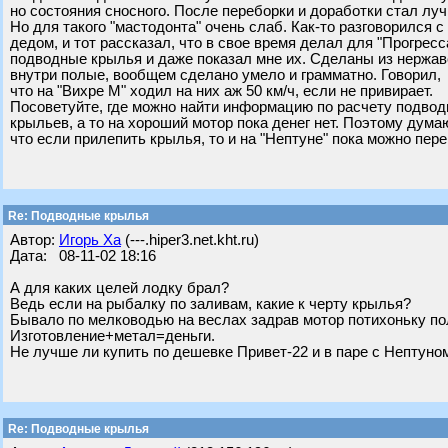
но состояния сносного. После переборки и доработки стал луч
Но для такого "мастодонта" очень слаб. Как-то разговорился с
дедом, и тот рассказал, что в свое время делал для "Прогресс
подводные крылья и даже показал мне их. Сделаны из нержав
внутри полые, вообщем сделано умело и грамматно. Говорил,
что на "Вихре М" ходил на них аж 50 км/ч, если не привирает.
Посоветуйте, где можно найти информацию по расчету подво
крыльев, а то на хороший мотор пока денег нет. Поэтому дума
что если прилепить крылья, то и на "Нептуне" пока можно пер
Re: Подводные крылья
Автор:
Игорь Ха
(---.hiper3.net.kht.ru)
Дата: 08-11-02 18:16
А для каких целей лодку брал?
Ведь если на рыбалку по заливам, какие к черту крылья?
Бывало по мелководью на веслах задрав мотор потихоньку по
Изготовление+метал=деньги.
Не лучше ли купить по дешевке Привет-22 и в паре с Нептуном
Re: Подводные крылья