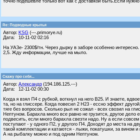
точно подешевле только вот как с доставкой быть.Если нужно
Re: Подводные крылья
Автор:
KSG
(---.primorye.ru)
Дата: 10-11-02 02:16
На УАЗе- 2300$/тн. Через дырку в заборе особенно интересно. 
2,5. Жду информации, лучше на мыло.
Скажу про себя...
Автор:
Александр
(194.186.125.---)
Дата: 12-11-02 00:30
Когда я взял П4 с рубкой, воткнул на него В25. И знаете, вдв
та, но на глиссере. Когда повесил 2 Н23 - ессно эффект другой
тяге без вопросов. Сколько рыл не сожал - всех свозил на гл
Нептуном. Барахла много все равно не грузится, другое дело е
подвесить, если много барахла свезти надо. Ну а если совсем
поступают - у одного П2, у другого П4. Доходят до места на д
такой комплектации и катаются - лыжи, покатушки, за вином и пр
А на рыбалку можно и под одним Нептуном.