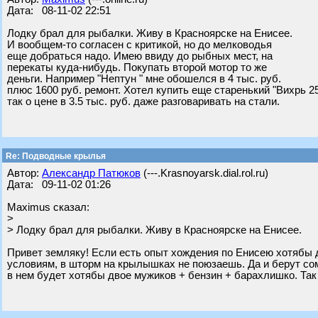
Дата: 08-11-02 22:51
Лодку брал для рыбалки. Живу в Красноярске на Енисее.
И вообщем-то согласен с критикой, но до мелководья
еще добраться надо. Имею ввиду до рыбных мест, на
перекаты куда-нибудь. Покупать второй мотор то же
деньги. Например "Нептун " мне обошелся в 4 тыс. руб.
плюс 1600 руб. ремонт. Хотел купить еще старенький "Вихрь 2
так о цене в 3.5 тыс. руб. даже разговаривать на стали.
Re: Подводные крылья
Автор:
Александр Патюков
(---.Krasnoyarsk.dial.rol.ru)
Дата: 09-11-02 01:26
Maximus сказал:
>
> Лодку брал для рыбалки. Живу в Красноярске на Енисее.
Привет земляку! Если есть опыт хождения по Енисею хотябы д
условиям, в шторм на крылышках не поюзаешь. Да и берут сом
в нем будет хотябы двое мужиков + бензин + барахлишко. Так 