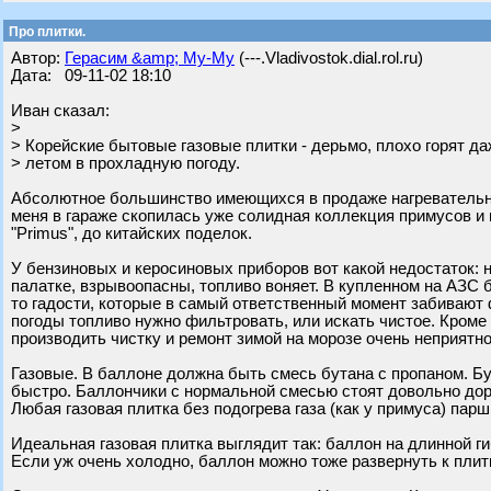
Про плитки.
Автор:
Герасим &amp; Му-Му
(---.Vladivostok.dial.rol.ru)
Дата: 09-11-02 18:10
Иван сказал:
>
> Корейские бытовые газовые плитки - дерьмо, плохо горят д
> летом в прохладную погоду.
Абсолютное большинство имеющихся в продаже нагревательн
меня в гараже скопилась уже солидная коллекция примусов и 
"Primus", до китайских поделок.
У бензиновых и керосиновых приборов вот какой недостаток: 
палатке, взрывоопасны, топливо воняет. В купленном на АЗС 
то гадости, которые в самый ответственный момент забивают ф
погоды топливо нужно фильтровать, или искать чистое. Кроме
производить чистку и ремонт зимой на морозе очень неприятно
Газовые. В баллоне должна быть смесь бутана с пропаном. Бу
быстро. Баллончики с нормальной смесью стоят довольно доро
Любая газовая плитка без подогрева газа (как у примуса) парши
Идеальная газовая плитка выглядит так: баллон на длинной ги
Если уж очень холодно, баллон можно тоже развернуть к плитк