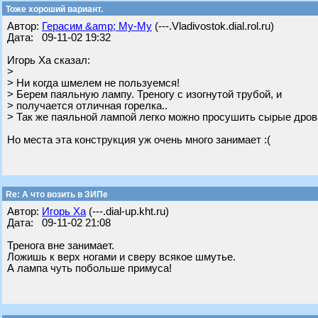
Тоже хороший вариант.
Автор:
Герасим &amp; Му-Му
(---.Vladivostok.dial.rol.ru)
Дата: 09-11-02 19:32
Игорь Ха сказал:
>
> Ни когда шмелем не пользуемся!
> Берем паяльную лампу. Треногу с изогнутой трубой, и
> получается отличная горелка..
> Так же паяльной лампой легко можно просушить сырые дров
Но места эта конструкция уж очень много занимает :(
Re: А что возить в ЗИПе
Автор:
Игорь Ха
(---.dial-up.kht.ru)
Дата: 09-11-02 21:08
Тренога вне занимает.
Ложишь к верх ногами и сверу всякое шмутье.
А лампа чуть побольше примуса!