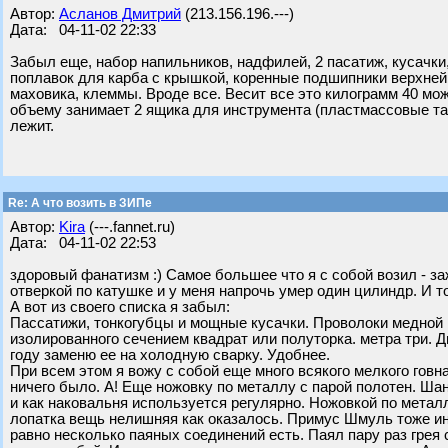
Автор:
Асланов Дмитрий
(213.156.196.---)
Дата: 04-11-02 22:33
Забыл еще, набор напильников, надфилей, 2 пасатиж, кусачки,
поплавок для карба с крышкой, коренные подшипники верхней
маховика, клеммы. Вроде все. Весит все это килограмм 40 може
объему занимает 2 ящика для инструмента (пластмассовые так
лежит.
Re: А что возить в ЗИПе
Автор:
Kira
(---.fannet.ru)
Дата: 04-11-02 22:53
здоровый фанатизм :) Самое большее что я с собой возил - з
отверкой по катушке и у меня напрочь умер один цилиндр. И т
А вот из своего списка я забыл:
Пассатижи, тонкогубцы и мощные кусачки. Проволоки медной 
изолированного сечением квадрат или полуторка. метра три. Д
году заменю ее на холодную сварку. Удобнее.
При всем этом я вожу с собой еще много всякого мелкого говн
ничего было. А! Еще ножовку по металлу с парой полотен. Ша
и как наковальня используется регулярно. Ножовкой по металл
лопатка вещь нелишняя как оказалось. Примус Шмуль тоже иног
равно несколько паяных соединений есть. Паял пару раз гре