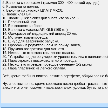
5 .Баночка с крепежом ( граммов 300 - 400 всякой ерунды)
6. Крыльчатка помпы.
7. Баночка со смазкой ЦИАТИМ-201
8. Тюбик клея БФ.
10. Тюбик Quick Solder фиг знает, что за хрень.
11. Перочинный нож.
12. Бензонасос в сборе.
13. Баночка с маслом API GL5 (160 мл)
14. Одноразовый медицинский шприц 20 мл.
15. Моточек эмальпровода .
16. Шнур для аварийного запуска.
17. Пробочки в редуктор.( сам не пойму, зачем)
18. Пружина возвратная для магнето.
19. Несколько отрезков топливного шланга.
20. "Устройство для регулировки уровня топлива в поплавково
21. Пара отрезков высоковольтного провода.
22. Несколько отрезков проводов сечением 1-2 кв.мм.
23. Пара пластинок из лёгкого сплава.
Всё, кроме гребных винтов, лежит в портфеле, общий вес не бо
Ну, и, естественно, кроме короткого весла-гребка - распашны
а если и это не поможет - пара зажигалок, удочки, бутылка с