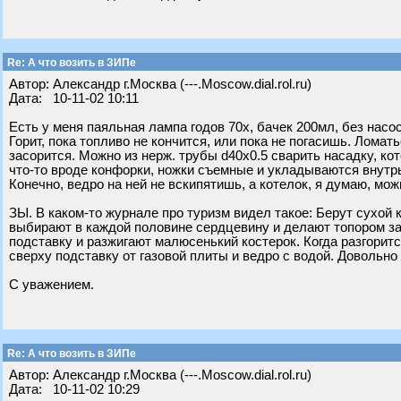
Re: А что возить в ЗИПе
Автор: Александр г.Москва (---.Moscow.dial.rol.ru)
Дата: 10-11-02 10:11
Есть у меня паяльная лампа годов 70х, бачек 200мл, без насо
Горит, пока топливо не кончится, или пока не погасишь. Ломат
засорится. Можно из нерж. трубы d40х0.5 сварить насадку, ко
что-то вроде конфорки, ножки съемные и укладываются внутрь
Конечно, ведро на ней не вскипятишь, а котелок, я думаю, мож
ЗЫ. В каком-то журнале про туризм видел такое: Берут сухой 
выбирают в каждой половине сердцевину и делают топором за
подставку и разжигают малюсенький костерок. Когда разгорится
сверху подставку от газовой плиты и ведро с водой. Довольно
С уважением.
Re: А что возить в ЗИПе
Автор: Александр г.Москва (---.Moscow.dial.rol.ru)
Дата: 10-11-02 10:29