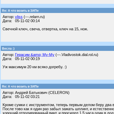
Re: А что возить в ЗИПе
Автор:
vliss
(---.relarn.ru)
Дата: 05-11-02 00:14
Свечной ключ, свеча, отвертка, ключ на 15, нож.
Весла :)
Автор:
Герасим &amp; Му-Му
(---.Vladivostok.dial.rol.ru)
Дата: 05-11-02 00:19
Уж максимум 20 км всяко догребу. :)
Re: А что возить в ЗИПе
Автор: Андрей Батькович (CELERON)
Дата: 05-11-02 03:21
Кроме сумки с инструментом, теперь первым делом беру два в
После тово как я один раз забыл зажать шплинт, и естественн
хороший отполированный винт, и просидел 1.5 часа один в лод