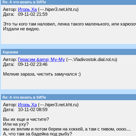
Re: А что возить в ЗИПе
Автор:
Игорь Ха
(---.hiper3.net.kht.ru)
Дата: 09-11-02 21:59
Это ты кого там наловил, ленка такого маленького, или харюз
Издали не видно.
Харзюки
Автор:
Герасим &amp; Му-Му
(---.Vladivostok.dial.rol.ru)
Дата: 09-11-02 23:46
Мелкие зараза, чистить замучался :)
Re: А что возить в ЗИПе
Автор:
Игорь Ха
(---.hiper3.net.kht.ru)
Дата: 10-11-02 08:59
Вы их еще и чистите?
Или на уху?
мы их вялим и потом берем на хоккей, а там с пивом, оооо....
А, что там за бадейка под рыбу?