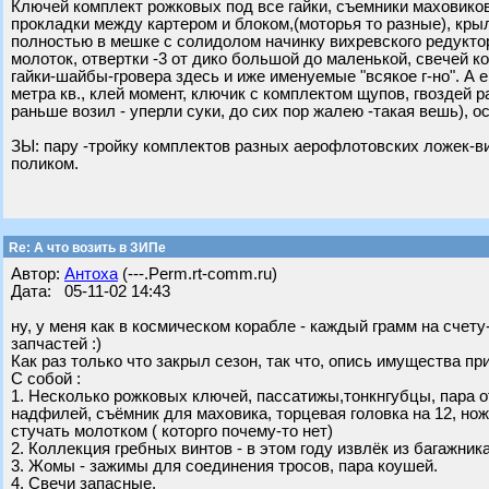
Ключей комплект рожковых под все гайки, съемники маховиков 2
прокладки между картером и блоком,(моторья то разные), крыл
полностью в мешке с солидолом начинку вихревского редуктора,
молоток, отвертки -3 от дико большой до маленькой, свечей к
гайки-шайбы-гровера здесь и иже именуемые "всякое г-но". А 
метра кв., клей момент, ключик с комплектом щупов, гвоздей 
раньше возил - уперли суки, до сих пор жалею -такая вешь), о
ЗЫ: пару -тройку комплектов разных аерофлотовских ложек
поликом.
Re: А что возить в ЗИПе
Автор:
Антоха
(---.Perm.rt-comm.ru)
Дата: 05-11-02 14:43
ну, у меня как в космическом корабле - каждый грамм на счет
запчастей :)
Как раз только что закрыл сезон, так что, опись имущества пр
С собой :
1. Несколько рожковых ключей, пассатижы,тонкнгубцы, пара от
надфилей, съёмник для маховика, торцевая головка на 12, нож
стучать молотком ( которго почему-то нет)
2. Коллекция гребных винтов - в этом году извлёк из багажника
3. Жомы - зажимы для соединения тросов, пара коушей.
4. Свечи запасные.