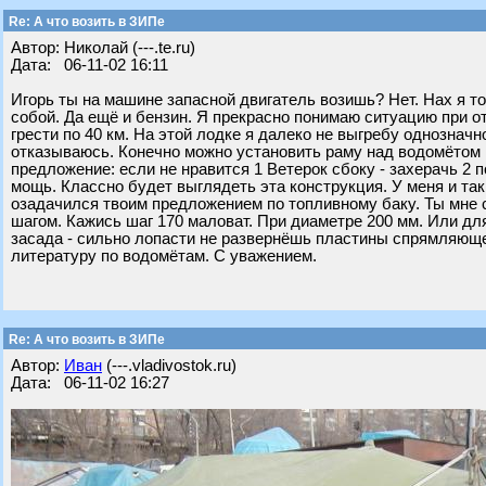
Re: А что возить в ЗИПе
Автор: Николай (---.te.ru)
Дата: 06-11-02 16:11
Игорь ты на машине запасной двигатель возишь? Нет. Нах я то
собой. Да ещё и бензин. Я прекрасно понимаю ситуацию при о
грести по 40 км. На этой лодке я далеко не выгребу однозначно
отказываюсь. Конечно можно установить раму над водомётом и
предложение: если не нравится 1 Ветерок сбоку - захерачь 2 п
мощь. Классно будет выглядеть эта конструкция. У меня и так
озадачился твоим предложением по топливному баку. Ты мне с
шагом. Кажись шаг 170 маловат. При диаметре 200 мм. Или для
засада - сильно лопасти не развернёшь пластины спрямляющег
литературу по водомётам. С уважением.
Re: А что возить в ЗИПе
Автор:
Иван
(---.vladivostok.ru)
Дата: 06-11-02 16:27