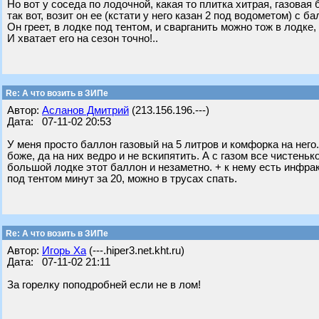
Но вот у соседа по лодочной, какая то плитка хитрая, газовая 
так вот, возит он ее (кстати у него казан 2 под водометом) с б
Он греет, в лодке под тентом, и сварганить можно тож в лодке, 
И хватает его на сезон точно!..
Re: А что возить в ЗИПе
Автор:
Асланов Дмитрий
(213.156.196.---)
Дата: 07-11-02 20:53
У меня просто баллон газовый на 5 литров и комфорка на него.
боже, да на них ведро и не вскипятить. А с газом все чистеньк
большой лодке этот баллон и незаметно. + к нему есть инфрак
под тентом минут за 20, можно в трусах спать.
Re: А что возить в ЗИПе
Автор:
Игорь Ха
(---.hiper3.net.kht.ru)
Дата: 07-11-02 21:11
За горелку поподробней если не в лом!