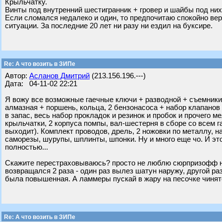
Крыльчатку.
Винты под внутренний шестигранник + гровер и шайбы под них
Если сломался недалеко и один, то предпочитаю спокойно вер
ситуации. За последние 20 лет ни разу ни ездил на буксире.
Re: А что возить в ЗИПе
Автор:
Асланов Дмитрий
(213.156.196.---)
Дата: 04-11-02 22:21
Я вожу все возможные гаечные ключи + разводной + съемники р
алмазная + поршень, кольца, 2 бензонасоса + набор клапанов 
в запас, весь набор прокладок и резинок и пробок и прочего ме
крыльчатки, 2 корпуса помпы, вал-шестерня в сборе со всем г
выходит). Комплект проводов, дрель, 2 ножовки по металлу, на
саморезы, шурупы, шплинты, шпонки. Ну и много еще чо. И эт
полностью...
Скажите перестраховываюсь? просто не люблю сюрпризофф на
возвращался 2 раза - один раз вылез шатун наружу, другой р
была повышенная. А ламмеры пускай в жару на песочке чинят
Re: А что возить в ЗИПе