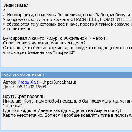
Энди сказал:
>
> Иномарщики, по моим наблюдениям, возят бабло, мобилу, и
> здоровую глотку, чтоб кричать СПАСИТЕЕЕ, ПОМОГИТЕЕЕ.
> обижаются те у которых всё иначе, просто я таких к сожале
> не встречал.
Буксировал я как-то "Амур" с 90-сильной "Ямахой".
Спрашиваю у чуваков, мол, в чем дело?
Отвечают, что бензин кончился, потому, что продавцы мотора 
что он жрет бензина как "Вихрь-30".
Re: А что возить в ЗИПе
Автор:
Игорь Ха
(---.hiper3.net.kht.ru)
Дата: 06-11-02 15:06
Врут! Жрет поболя!
Николаю: Коль, нам стобой немешало бы продумать как устан
"ветерка".
Где то я видел в Иннете как один сделал на Амуре сбоку!
Как то неэстетично. Вот если вообще всавлять типа в полозья, 