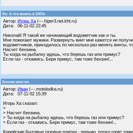
Re: А что возить в ЗИПе
Автор:
Игорь Ха
(---.hiper3.net.kht.ru)
Дата: 06-11-02 22:45
Николай! Я такой же начинающий водометчик как и ты.
Мне помогают мужики. Развернуть винт мне кажется не получи
водометчиков, приходилось по несколько раз менять винты, ч
Насчет бензина.
Ты когда на рыбалку идешь, что берешь газ или примус?
Если газ - откажись. Бери примус, там тоже бензин!...
Бензин или газ.
Автор:
Иван
(---.motolodka.ru)
Дата: 07-11-02 15:39
Игорь Ха сказал:
>
> Насчет бензина.
> Ты когда на рыбалку идешь, что берешь газ или примус?
> Если газ - откажись. Бери примус, там тоже бензин!...
Корейские бытовые газовые плитки - дерьмо, плохо горят даж