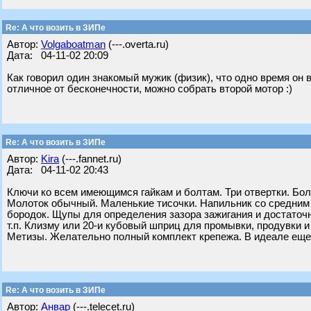
Re: А что возить в ЗИПе
Автор:
Volgaboatman
(---.overta.ru)
Дата: 04-11-02 20:09
Как говорил один знакомый мужик (физик), что одно время он в
отличное от бесконечности, можно собрать второй мотор :)
Re: А что возить в ЗИПе
Автор:
Kira
(---.fannet.ru)
Дата: 04-11-02 20:43
Ключи ко всем имеющимся гайкам и болтам. Три отвертки. Б
Молоток обычный. Маленькие тисочки. Напильник со средним 
бородок. Щупы для определения зазора зажигания и достаточ
т.п. Клизму или 20-и кубовый шприц для промывки, продувки и
Метизы. Желательно полный комплект крепежа. В идеале еще д
Re: А что возить в ЗИПе
Автор:
Анвар
(---.telecet.ru)