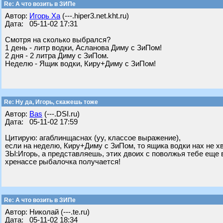
Re: А что возить в ЗИПе
Автор:
Игорь Ха
(---.hiper3.net.kht.ru)
Дата: 05-11-02 17:31
Смотря на сколько выбрался?
1 день - литр водки, Асланова Диму с ЗиПом!
2 дня - 2 литра Диму с ЗиПом.
Неделю - Ящик водки, Киру+Диму с ЗиПом!
Re: Ну да, Игорь, скажешь тоже
Автор:
Bas
(---.DSI.ru)
Дата: 05-11-02 17:59
Цитирую: агаблинщаснах (уу, классое выражение),
если на неделю, Киру+Диму с ЗиПом, то ящика водки нах не хв
ЗЫ:Игорь, а представляешь, этих двоих с поволжья тебе еще в
хренассе рыбалочка получается!
Re: А что возить в ЗИПе
Автор: Николай (---.te.ru)
Дата: 05-11-02 18:34