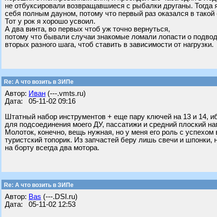
не отбуксировали возвращавшиеся с рыбалки друганы. Тогда 
себя полным дауном, потому что первый раз оказался в такой
Тот у рок я хорошо усвоил.
А два винта, во первых чтоб уж точно вернуться,
потому что бывали случаи знакомые ломали лопасти о подвод
вторых разного шага, чтоб ставить в зависимости от нагрузки.
Re: А что возить в ЗИПе
Автор:
Иван
(---.vmts.ru)
Дата: 05-11-02 09:16
Штатный набор инструментов + еще пару ключей на 13 и 14, и
для подсоединения моего ДУ, пассатижи и средний плоский на
Молоток, конечно, вещь нужная, но у меня его роль с успехом
туристский топорик. Из запчастей беру лишь свечи и шпонки, 
на борту всегда два мотора.
Re: А что возить в ЗИПе
Автор:
Bas
(---.DSI.ru)
Дата: 05-11-02 12:53