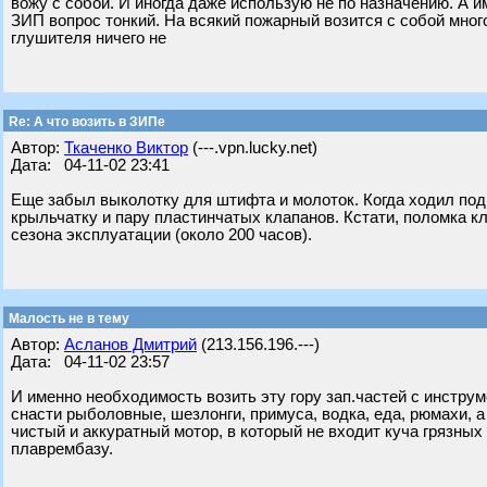
вожу с собой. И иногда даже использую не по назначению. А им
ЗИП вопрос тонкий. На всякий пожарный возится с собой много
глушителя ничего не
Re: А что возить в ЗИПе
Автор:
Ткаченко Виктор
(---.vpn.lucky.net)
Дата: 04-11-02 23:41
Еще забыл выколотку для штифта и молоток. Когда ходил под 
крыльчатку и пару пластинчатых клапанов. Кстати, поломка кл
сезона эксплуатации (около 200 часов).
Малость не в тему
Автор:
Асланов Дмитрий
(213.156.196.---)
Дата: 04-11-02 23:57
И именно необходимость возить эту гору зап.частей с инстру
снасти рыболовные, шезлонги, примуса, водка, еда, рюмахи, 
чистый и аккуратный мотор, в который не входит куча грязных
плаврембазу.