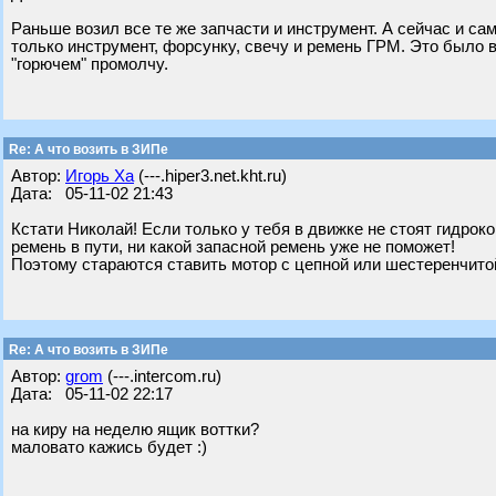
Раньше возил все те же запчасти и инструмент. А сейчас и са
только инструмент, форсунку, свечу и ремень ГРМ. Это было в
"горючем" промолчу.
Re: А что возить в ЗИПе
Автор:
Игорь Ха
(---.hiper3.net.kht.ru)
Дата: 05-11-02 21:43
Кстати Николай! Если только у тебя в движке не стоят гидроко
ремень в пути, ни какой запасной ремень уже не поможет!
Поэтому стараются ставить мотор с цепной или шестеренчито
Re: А что возить в ЗИПе
Автор:
grom
(---.intercom.ru)
Дата: 05-11-02 22:17
на киру на неделю ящик воттки?
маловато кажись будет :)