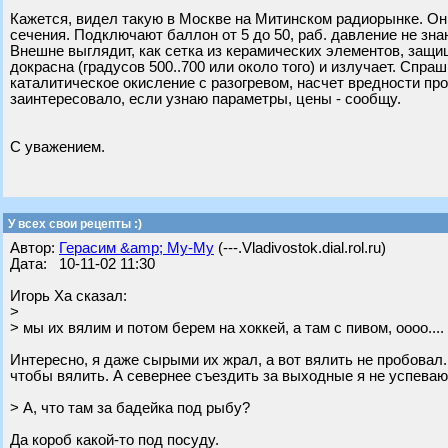
Кажется, видел такую в Москве на Митинском радиорынке. Он
сечения. Подключают баллон от 5 до 50, раб. давление не зна
Внешне выглядит, как сетка из керамических элементов, защ
докрасна (градусов 500..700 или около того) и излучает. Спра
каталитическое окисление с разогревом, насчет вредности про
заинтересовало, если узнаю параметры, цены - сообщу.
С уважением.
У всех свои рецепты :)
Автор:
Герасим &amp; Му-Му
(---.Vladivostok.dial.rol.ru)
Дата: 10-11-02 11:30
Игорь Ха сказал:
>
> мы их вялим и потом берем на хоккей, а там с пивом, оооо....
Интересно, я даже сырыми их жрал, а вот вялить не пробовал.
чтобы вялить. А севернее съездить за выходные я не успеваю 
> А, что там за бадейка под рыбу?
Да короб какой-то под посуду.