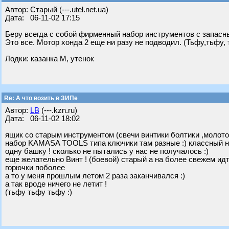
Автор: Старый (---.utel.net.ua)
Дата: 06-11-02 17:15
Беру всегда с собой фирменный набор инструментов с запасны
Это все. Мотор хонда 2 еще ни разу не подводил. (Тьфу,тьфу,
Лодки: казанка М, утенок
Re: А что возить в ЗИПе
Автор:
LB
(---.kzn.ru)
Дата: 06-11-02 18:02
ящик со старым инструментом (свечи винтики болтики ,молото
набор KAMASA TOOLS типа ключики там разные :) классный на
одну башку ! сколько не пытались у нас не получалось :)
еще желательно Винт ! (боевой) старый а на более свежем идти
горючки поболее
а то у меня прошлым летом 2 раза заканчивался :)
а так вроде ничего не летит !
(тьфу тьфу тьфу :)