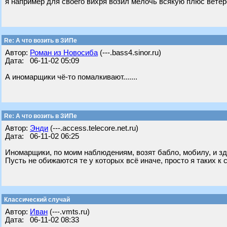
я например для своего вихря возил мелочь всякую плюс ветеро
Re: А что возить в ЗИПе
Автор:
Роман из Новосиба
(---.bass4.sinor.ru)
Дата: 06-11-02 05:09
А иномарщики чё-то помалкивают.......
Re: А что возить в ЗИПе
Автор:
Энди
(---.access.telecore.net.ru)
Дата: 06-11-02 06:25
Иномарщики, по моим наблюдениям, возят бабло, мобилу, и
Пусть не обижаются те у которых всё иначе, просто я таких к
Классический случай
Автор:
Иван
(---.vmts.ru)
Дата: 06-11-02 08:33