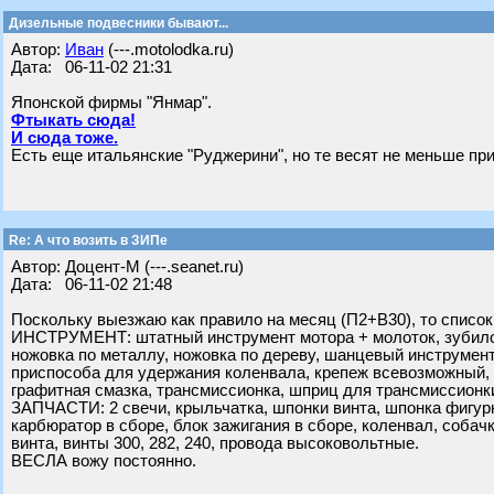
Дизельные подвесники бывают...
Автор:
Иван
(---.motolodka.ru)
Дата: 06-11-02 21:31
Японской фирмы "Янмар".
Фтыкать сюда!
И сюда тоже.
Есть еще итальянские "Руджерини", но те весят не меньше п
Re: А что возить в ЗИПе
Автор: Доцент-М (---.seanet.ru)
Дата: 06-11-02 21:48
Поскольку выезжаю как правило на месяц (П2+В30), то список
ИНСТРУМЕНТ: штатный инструмент мотора + молоток, зубило, 
ножовка по металлу, ножовка по дереву, шанцевый инструмент
приспособа для удержания коленвала, крепеж всевозможный, н
графитная смазка, трансмиссионка, шприц для трансмиссионк
ЗАПЧАСТИ: 2 свечи, крыльчатка, шпонки винта, шпонка фигур
карбюратор в сборе, блок зажигания в сборе, коленвал, собач
винта, винты 300, 282, 240, провода высоковольтные.
ВЕСЛА вожу постоянно.