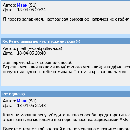
Автор:
Иван
(S1)
Дата: 18-04-05 20:34
Я просто запарился, настраивая выходное напряжение стабил
Re: Резистивный делитель тоже не сахар (+)
Автор: piteff (---.sat.poltava.ua)
Дата: 18-04-05 20:40
Зря парился.Есть хороший способ.
Берешь меньший по номиналу(немного меньший) и надфильком 
получения нужного тебе номинала.Потом вскрываешь лаком.....
Re: Вдогонку
Автор:
Иван
(S1)
Дата: 18-04-05 22:48
Как я ни морщил репу, убедительного способа предотвратить 
электронными методами при переполюсовке заряжаемой АКБ т
Вместе с тем, с этой задачей вполне успешно справится предо