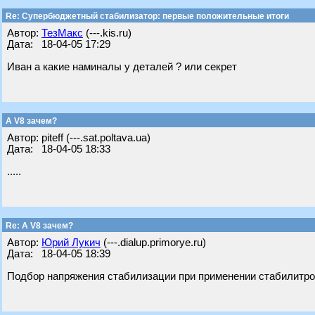
Re: Супербюджетный стабилизатор: первые положительные итоги
Автор:
ТезМакс
(---.kis.ru)
Дата: 18-04-05 17:29
Иван а какие наминалы у деталей ? или секрет
А V8 зачем?
Автор: piteff (---.sat.poltava.ua)
Дата: 18-04-05 18:33
.....
Re: А V8 зачем?
Автор:
Юрий Лукич
(---.dialup.primorye.ru)
Дата: 18-04-05 18:39
Подбор напряжения стабилизации при применении стабилитрон