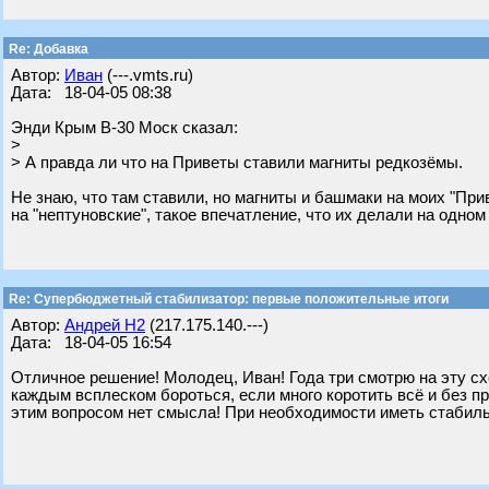
Re: Добавка
Автор:
Иван
(---.vmts.ru)
Дата: 18-04-05 08:38
Энди Крым В-30 Моск сказал:
>
> А правда ли что на Приветы ставили магниты редкозёмы.
Не знаю, что там ставили, но магниты и башмаки на моих "При
на "нептуновские", такое впечатление, что их делали на одном
Re: Супербюджетный стабилизатор: первые положительные итоги
Автор:
Андрей Н2
(217.175.140.---)
Дата: 18-04-05 16:54
Отличное решение! Молодец, Иван! Года три смотрю на эту схемк
каждым всплеском бороться, если много коротить всё и без 
этим вопросом нет смысла! При необходимости иметь стабиль