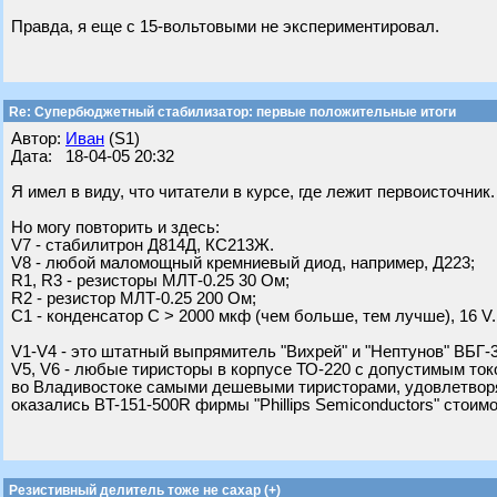
Правда, я еще с 15-вольтовыми не экспериментировал.
Re: Супербюджетный стабилизатор: первые положительные итоги
Автор:
Иван
(S1)
Дата: 18-04-05 20:32
Я имел в виду, что читатели в курсе, где лежит первоисточник.
Но могу повторить и здесь:
V7 - стабилитрон Д814Д, КС213Ж.
V8 - любой маломощный кремниевый диод, например, Д223;
R1, R3 - резисторы МЛТ-0.25 30 Ом;
R2 - резистор МЛТ-0.25 200 Ом;
C1 - конденсатор C > 2000 мкф (чем больше, тем лучше), 16 V.
V1-V4 - это штатный выпрямитель "Вихрей" и "Нептунов" ВБГ-
V5, V6 - любые тиристоры в корпусе ТО-220 с допустимым ток
во Владивостоке самыми дешевыми тиристорами, удовлетвор
оказались BT-151-500R фирмы "Phillips Semiconductors" стоим
Резистивный делитель тоже не сахар (+)