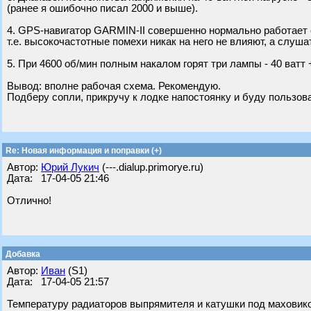
(ранее я ошибочно писал 2000 и выше).
4. GPS-навигатор GARMIN-II совершенно нормально работает 
т.е. высокочастотные помехи никак на него не влияют, а слуша
5. При 4600 об/мин полным накалом горят три лампы - 40 ватт +
Вывод: вполне рабочая схема. Рекомендую.
Подберу сопли, прикручу к лодке напостоянку и буду пользов
Re: Новая информация и поправки (+)
Автор:
Юрий Лукич
(---.dialup.primorye.ru)
Дата: 17-04-05 21:46
Отлично!
Добавка
Автор:
Иван
(S1)
Дата: 17-04-05 21:57
Температуру радиаторов выпрямителя и катушки под маховико