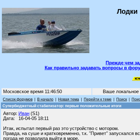
Лодки 
Прежде чем за
Как правильно задавать вопросы в фору
Московское время 11:46:50
Ваше локальное
Список форумов
|
В начало
|
Новая тема
|
Перейти к теме
|
Поиск
|
Поис
Супербюджетный стабилизатор: первые положительные итоги
Автор:
Иван
(S1)
Дата: 16-04-05 18:11
Итак, испытал первый раз это устройство с мотором.
Правда, на суше и кратковременно, т.к. "Привет" запускался в
погода не позволила выйти в море.