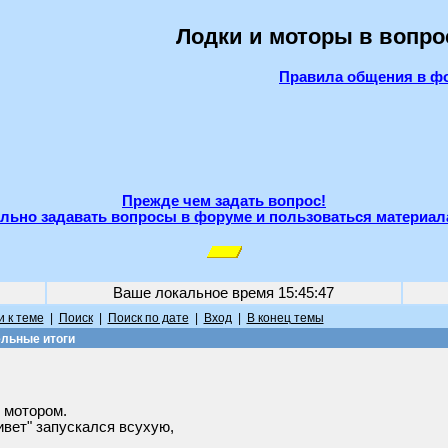
Лодки и моторы в вопро
Правила общения в ф
Прежде чем задать вопрос!
льно задавать вопросы в форуме и пользоваться материал
Ваше локальное время
15:45:47
 к теме
|
Поиск
|
Поиск по дате
|
Вход
|
В конец темы
льные итоги
 мотором.
ривет" запускался всухую,