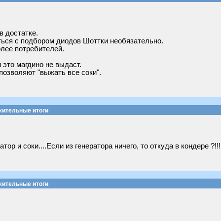
в достатке.
иться с подбором диодов Шоттки необязательно.
олее потребителей.
 это магдино не выдаст.
озволяют "выжать все соки".
жительные итоги
р и соки....Если из генератора ничего, то откуда в кондере ?!!!
жительные итоги