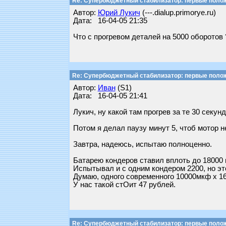
Re: Супербюджетный стабилизатор: первые поло
Автор:
Юрий Лукич
(---.dialup.primorye.ru)
Дата: 16-04-05 21:35
Что с прогревом деталей на 5000 оборотов 
Re: Супербюджетный стабилизатор: первые поло
Автор:
Иван
(S1)
Дата: 16-04-05 21:41
Лукич, ну какой там прогрев за те 30 секун
Потом я делал паузу минут 5, чтоб мотор не
Завтра, надеюсь, испытаю полноценно.
Батарею кондеров ставил вплоть до 18000 
Испытывал и с одним кондером 2200, но эт
Думаю, одного современного 10000мкф х 16
У нас такой стОит 47 рублей.
Re: Супербюджетный стабилизатор: первые поло