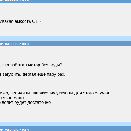
жительные итоги
?Какая емкость С1 ?
жительные итоги
д, что работал мотор без воды?
 загубить, дергал еще пару раз.
мкф, величины напряжения указаны для этого случая.
о явно мало.
 вольт будет достаточно.
жительные итоги