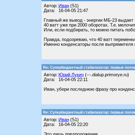
Автор:
Иван
(S1)
Дата: 16-04-05 21:47
Главный же вывод - энергии МБ-23 выдает 
40 ватт уже при 2000 оборотах. Т.е. мелоч
Или, если подбирать, то можно питать поб
Правда, подозреваю, что 40 ватт переменки
Именно конденсаторы после выпрямителя п
Re: Супербюджетный стабилизатор: первые поло
Автор:
Юрий Лукич
(---.dialup.primorye.ru)
Дата: 16-04-05 22:11
Иван, убери последнюю фразу про конденсато
Re: Супербюджетный стабилизатор: первые поло
Автор:
Иван
(S1)
Дата: 16-04-05 22:20
Это лишь предположения.