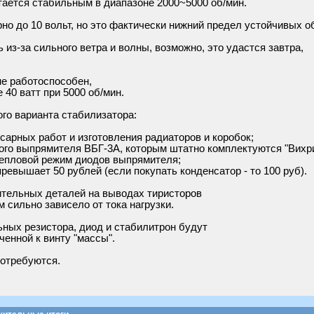
стается стабильным в диапазоне 2000~5000 об/мин.
но до 10 вольт, но это фактически нижний предел устойчивых о
 из-за сильного ветра и волны, возможно, это удастся завтра,
не работоспособен,
 40 ватт при 5000 об/мин.
го варианта стабилизатора:
арных работ и изготовления радиаторов и коробок;
ого выпрямителя ВБГ-3А, которым штатно комплектуются "Вихри
тепловой режим диодов выпрямителя;
ревышает 50 рублей (если покупать конденсатор - то 100 руб).
тельных деталей на выводах тиристоров
м сильно зависело от тока нагрузки.
ных резистора, диод и стабилитрон будут
енной к винту "массы".
отребуются.