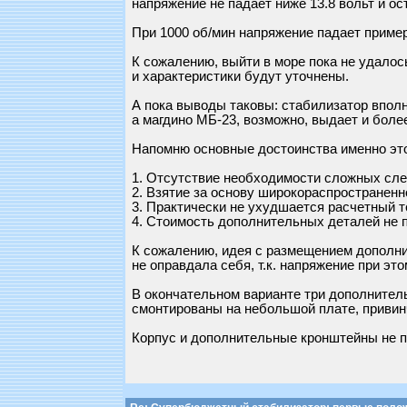
напряжение не падает ниже 13.8 вольт и о
При 1000 об/мин напряжение падает пример
К сожалению, выйти в море пока не удалось
и характеристики будут уточнены.
А пока выводы таковы: стабилизатор впол
а магдино МБ-23, возможно, выдает и более
Напомню основные достоинства именно это
1. Отсутствие необходимости сложных слес
2. Взятие за основу широкораспространенн
3. Практически не ухудшается расчетный 
4. Стоимость дополнительных деталей не п
К сожалению, идея с размещением дополни
не оправдала себя, т.к. напряжение при это
В окончательном варианте три дополнитель
смонтированы на небольшой плате, привинч
Корпус и дополнительные кронштейны не п