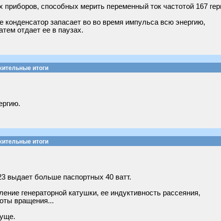
х приборов, способных мерить переменный ток частотой 167 ге
е конденсатор запасает во во время импульса всю энергию,
атем отдает ее в паузах.
жительные итоги
ергию.
жительные итоги
23 выдает больше паспортных 40 ватт.
ление генераторной катушки, ее индуктивность рассеяния,
оты вращения...
гуще.