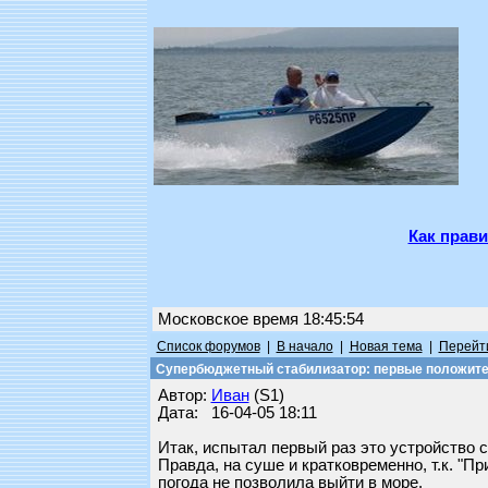
Как прави
Московское время 18:45:54
Список форумов
|
В начало
|
Новая тема
|
Перейти
Супербюджетный стабилизатор: первые положите
Автор:
Иван
(S1)
Дата: 16-04-05 18:11
Итак, испытал первый раз это устройство с
Правда, на суше и кратковременно, т.к. "П
погода не позволила выйти в море.