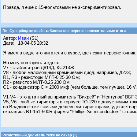
Правда, я еще с 15-вольтовыми не экспериментировал.
Re: Супербюджетный стабилизатор: первые положительные итоги
Автор:
Иван
(S1)
Дата: 18-04-05 20:32
Я имел в виду, что читатели в курсе, где лежит первоисточник.
Но могу повторить и здесь:
V7 - стабилитрон Д814Д, КС213Ж.
V8 - любой маломощный кремниевый диод, например, Д223;
R1, R3 - резисторы МЛТ-0.25 30 Ом;
R2 - резистор МЛТ-0.25 200 Ом;
C1 - конденсатор C > 2000 мкф (чем больше, тем лучше), 16 V.
V1-V4 - это штатный выпрямитель "Вихрей" и "Нептунов" ВБГ-
V5, V6 - любые тиристоры в корпусе ТО-220 с допустимым ток
во Владивостоке самыми дешевыми тиристорами, удовлетвор
оказались BT-151-500R фирмы "Phillips Semiconductors" стоим
Резистивный делитель тоже не сахар (+)