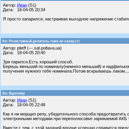
Автор:
Иван
(S1)
Дата: 18-04-05 20:34
Я просто запарился, настраивая выходное напряжение стабил
Re: Резистивный делитель тоже не сахар (+)
Автор: piteff (---.sat.poltava.ua)
Дата: 18-04-05 20:40
Зря парился.Есть хороший способ.
Берешь меньший по номиналу(немного меньший) и надфильком 
получения нужного тебе номинала.Потом вскрываешь лаком.....
Re: Вдогонку
Автор:
Иван
(S1)
Дата: 18-04-05 22:48
Как я ни морщил репу, убедительного способа предотвратить 
электронными методами при переполюсовке заряжаемой АКБ т
Вместе с тем, с этой задачей вполне успешно справится предо