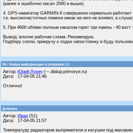
(ранее я ошибочно писал 2000 и выше).
4. GPS-навигатор GARMIN-II совершенно нормально работает 
т.е. высокочастотные помехи никак на него не влияют, а слуша
5. При 4600 об/мин полным накалом горят три лампы - 40 ватт +
Вывод: вполне рабочая схема. Рекомендую.
Подберу сопли, прикручу к лодке напостоянку и буду пользов
Re: Новая информация и поправки (+)
Автор:
Юрий Лукич
(---.dialup.primorye.ru)
Дата: 17-04-05 21:46
Отлично!
Добавка
Автор:
Иван
(S1)
Дата: 17-04-05 21:57
Температуру радиаторов выпрямителя и катушки под маховико