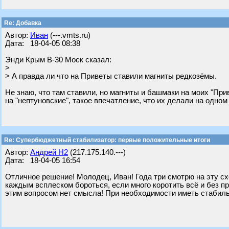
Re: Добавка
Автор:
Иван
(---.vmts.ru)
Дата: 18-04-05 08:38
Энди Крым В-30 Моск сказал:
>
> А правда ли что на Приветы ставили магниты редкозёмы.
Не знаю, что там ставили, но магниты и башмаки на моих "При
на "нептуновские", такое впечатление, что их делали на одном
Re: Супербюджетный стабилизатор: первые положительные итоги
Автор:
Андрей Н2
(217.175.140.---)
Дата: 18-04-05 16:54
Отличное решение! Молодец, Иван! Года три смотрю на эту схемк
каждым всплеском бороться, если много коротить всё и без 
этим вопросом нет смысла! При необходимости иметь стабиль