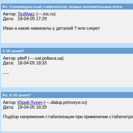
Re: Супербюджетный стабилизатор: первые положительные итоги
Автор:
ТезМакс
(---.kis.ru)
Дата: 18-04-05 17:29
Иван а какие наминалы у деталей ? или секрет
А V8 зачем?
Автор: piteff (---.sat.poltava.ua)
Дата: 18-04-05 18:33
.....
Re: А V8 зачем?
Автор:
Юрий Лукич
(---.dialup.primorye.ru)
Дата: 18-04-05 18:39
Подбор напряжения стабилизации при применении стабилитрон