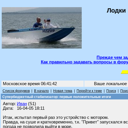
Лодки 
Прежде чем за
Как правильно задавать вопросы в фору
Московское время 06:41:42
Ваше локальное
Список форумов
|
В начало
|
Новая тема
|
Перейти к теме
|
Поиск
|
Поис
Супербюджетный стабилизатор: первые положительные итоги
Автор:
Иван
(S1)
Дата: 16-04-05 18:11
Итак, испытал первый раз это устройство с мотором.
Правда, на суше и кратковременно, т.к. "Привет" запускался в
погода не позволила выйти в море.