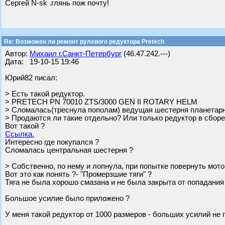
Сергей N-sk .глянь пож почту!
Re: Возможен ли ремонт рулевого редуктора Pretech
Автор:
Михаил г.Санкт-Петербург
(46.47.242.---)
Дата: 19-10-15 19:46
Юрий82 писал:
> Есть такой редуктор.
> PRETECH PN 70010 ZTS/3000 GEN II ROTARY HELM
> Сломалась(треснула пополам) ведущая шестерня планетарн
> Продаются ли такие отдельно? Или только редуктор в сбор
Вот такой ?
Ссылка.
Интересно где покупался ?
Сломалась центральная шестерня ?
> Собственно, по нему и лопнула, при попытке повернуть мот
Вот это как понять ?- "Промерзшие тяги" ?
Тяга не была хорошо смазана и не была закрыта от попадания
Большое усилие было приложено ?
У меня такой редуктор от 1000 размеров - больших усилий не 