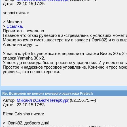
Дата: 23-10-15 17:25
sennoi писал:
> Михаил
>
Ссылка.
Прочитал - печально.
Главное что отказ рулевого в экстремальных условиях может 
Можно конечно иметь шестеренку в запасе (Юрий82) и она выру
А если на ходу ....
У нас в клубе 5 суперкасаток перешли от спарки Вихрь 30 х 2 
спарка Yamaha 30 x2.
У всех до перехода было тросовое управление. И у всех оно та
Простое и надежное тросовое управление. Конечно и трос мож
усилие..., это не шестеренки.
Re: Возможен ли ремонт рулевого редуктора Pretech
Автор:
Михаил г.Санкт-Петербург
(82.196.75.---)
Дата: 23-10-15 17:53
Elena Grishina писал:
> Юрий82, доброго дня!