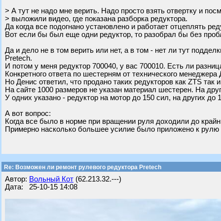
> А тут не надо мне верить. Надо просто взять отвертку и пос
> выложили видео, где показана разборка редуктора.
Да когда все подогнано установлено и работает отцеплять ред
Вот если бы был еще одни редуктор, то разобрал бы без проб
Да и дело не в том верить или нет, а в том - нет ли тут подде
Pretech.
И потом у меня редуктор 700040, у вас 700010. Есть ли разница
Конкретного ответа по шестерням от технического менеджера 
Но Денис ответил, что продано таких редукторов как ZTS так и
На сайте 1000 размеров не указан материал шестерен. На друг
У одних указано - редуктор на мотор до 150 сил, на других до 1
А вот вопрос:
Когда все было в норме при вращении руля доходили до крайни
Примерно насколько большее усилие было приложено к рулю 
Re: Возможен ли ремонт рулевого редуктора Pretech
Автор:
Вольный Кот
(62.213.32.---)
Дата: 25-10-15 14:08