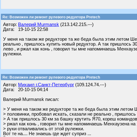
Re: Возможен ли ремонт рулевого редуктора Pretech
Автор:
Валерий Murmansk
(213.142.215.---)
Дата: 19-10-15 22:58
У меня на таком же редукторе та же беда была этим летом Шес
реально , пришлось купить новый редуктор. А так пришлось 30
лево , и ржал как конь , говорил ты мне напоминаешь Менхауз
рулежки.
Re: Возможен ли ремонт рулевого редуктора Pretech
Автор:
Михаил г.Санкт-Петербург
(109.124.74.---)
Дата: 20-10-15 04:14
Валерий Murmansk писал:
> У меня на таком же редукторе та же беда была этим летом 
> половинки, пробовал искать, сказали не реально , пришлось
> А так пришлось 30 км за башку крутить Я70, кореш командова
> ржал как конь , говорил ты мне напоминаешь Менхаузена на
> руки отваливались от этой рулежки.
Вот те на.... Не знаешь где ждет суприз ...