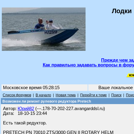
Лодки 
Прежде чем за
Как правильно задавать вопросы в фору
Московское время 05:28:15
Ваше локальное
Список форумов
|
В начало
|
Новая тема
|
Перейти к теме
|
Поиск
|
Поис
Возможен ли ремонт рулевого редуктора Pretech
Автор:
Юрий82
(---.178-70-202-227.avangarddsl.ru)
Дата: 18-10-15 23:44
Есть такой редуктор.
PRETECH PN 70010 ZTS/3000 GEN II ROTARY HELM