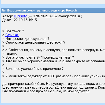
Re: Возможен ли ремонт рулевого редуктора Pretech
Автор:
Юрий82
(---.178-70-218-152.avangarddsl.ru)
Дата: 22-10-15 19:15
> Вот такой ?
>
Ссылка.
> Интересно где покупался ?
> Сломалась центральная шестерня ?
>
> > Собственно, по нему и лопнула, при попытке повернуть м
> тягами.
> Вот это как понять ?- "Промерзшие тяги" ?
> Тяга не была хорошо смазана и не была закрыта от попадани
>
> Большое усилие было приложено ?
>
> У меня такой редуктор от 1000 размеров - больших усилий н
да, примерно такой и был. На рулевую тягу попала вода, она о
Шестеренка там как спецом ослаблена пазом под шпонку. Коп
Где покупался и все прочее не знаю, не мой редуктор.