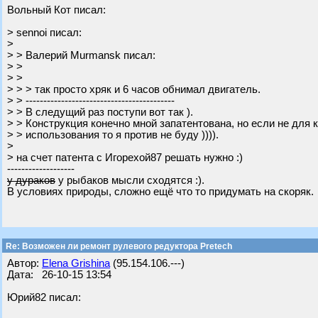
Вольный Кот писал:
> sennoi писал:
>
> > Валерий Murmansk писал:
> >
> >
> > > так просто хряк и 6 часов обнимал двигатель.
> > ------------------------------------------
> > В следущий раз поступи вот так ).
> > Конструкция конечно мной запатентована, но если не для 
> > использования то я против не буду )))).
>
> на счет патента с Игорехой87 решать нужно :)
-------------------
у дураков
у рыбаков мысли сходятся :).
В условиях природы, сложно ещё что то придумать на скоряк.
Re: Возможен ли ремонт рулевого редуктора Pretech
Автор:
Elena Grishina
(95.154.106.---)
Дата: 26-10-15 13:54
Юрий82 писал: