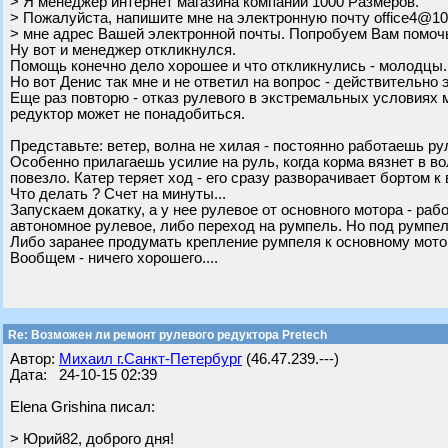
> Я менеджер интернет магазина компании 1000 Размеров.
> Пожалуйста, напишите мне на электронную почту office4@10
> мне адрес Вашей электронной почты. Попробуем Вам помочь
Ну вот и менеджер откликнулся.
Помощь конечно дело хорошее и что откликнулись - молодцы.
Но вот Денис так мне и не ответил на вопрос - действительно
Еще раз повторю - отказ рулевого в экстремальных условиях 
редуктор может не понадобиться.
Представьте: ветер, волна не хилая - постоянно работаешь ру
Особенно прилагаешь усилие на руль, когда корма вязнет в вол
повезло. Катер теряет ход - его сразу разворачивает бортом к 
Что делать ? Счет на минуты...
Запускаем докатку, а у нее рулевое от основного мотора - ра
автономное рулевое, либо переход на румпель. Но под румпе
Либо заранее продумать крепление румпеля к основному мотор
Вообщем - ничего хорошего....
Re: Возможен ли ремонт рулевого редуктора Pretech
Автор:
Михаил г.Санкт-Петербург
(46.47.239.---)
Дата: 24-10-15 02:39
Elena Grishina писал:
> Юрий82, доброго дня!