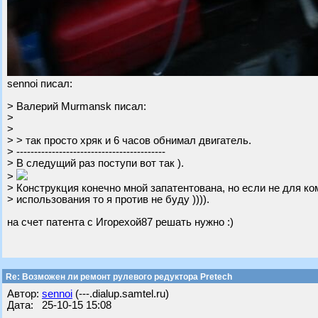
sennoi писал:
> Валерий Murmansk писал:
>
>
> > так просто хряк и 6 часов обнимал двигатель.
> ------------------------------------------
> В следущий раз поступи вот так ).
>
> Конструкция конечно мной запатентована, но если не для к
> использования то я против не буду )))).
на счет патента с Игорехой87 решать нужно :)
Re: Возможен ли ремонт рулевого редуктора Pretech
Автор:
sennoi
(---.dialup.samtel.ru)
Дата: 25-10-15 15:08