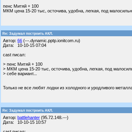
пенс Митяй + 100
МКМ цена 15-20 тыс, осточива, удобна, легкая, под малосильн
Re: Задумал построить АКЛ.
Автор:
66
(---.dynamic.pptp.ionitcom.ru)
Дата: 10-10-15 07:04
cast писал:
> пенс Митяй + 100
> МКМ цена 15-20 тыс, осточива, удобна, легкая, под малоси
> себе вариант...
Только не все любят лодки из холодного и уродливого металла
Re: Задумал построить АКЛ.
Автор:
battlehanter
(95.72.148.---)
Дата: 10-10-15 10:57
cast писал: