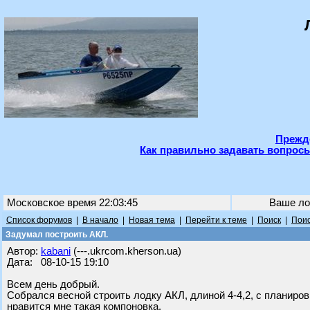
Прежде
Как правильно задавать вопросы
Московское время 22:03:45
Ваше ло
Список форумов
|
В начало
|
Новая тема
|
Перейти к теме
|
Поиск
|
Поис
Задумал построить АКЛ.
Автор:
kabani
(---.ukrcom.kherson.ua)
Дата: 08-10-15 19:10
Всем день добрый.
Собрался весной строить лодку АКЛ, длиной 4-4,2, с планиров
нравится мне такая компоновка.