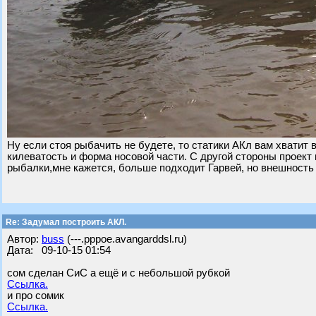
Ну если стоя рыбачить не будете, то статики АКл вам хватит 
килеватость и форма носовой части. С другой стороны проект 
рыбалки,мне кажется, больше подходит Гарвей, но внешность у
Re: Задумал построить АКЛ.
Автор:
buss
(---.pppoe.avangarddsl.ru)
Дата: 09-10-15 01:54
сом сделан СиС а ещё и с небольшой рубкой
Ссылка.
и про сомик
Ссылка.