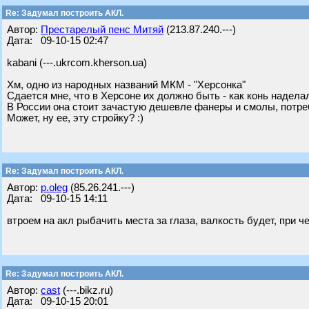
Re: Задумал построить АКЛ.
Автор:
Престарелый пенс Митяй
(213.87.240.---)
Дата: 09-10-15 02:47
kabani (---.ukrcom.kherson.ua)
Хм, одно из народных названий МКМ - "Херсонка"
Сдается мне, что в Херсоне их должно быть - как конь надела
В России она стоит зачастую дешевле фанеры и смолы, потре
Может, ну ее, эту стройку? :)
Re: Задумал построить АКЛ.
Автор:
p.oleg
(85.26.241.---)
Дата: 09-10-15 14:11
втроем на акл рыбачить места за глаза, валкость будет, при ч
Re: Задумал построить АКЛ.
Автор:
cast
(---.bikz.ru)
Дата: 09-10-15 20:01