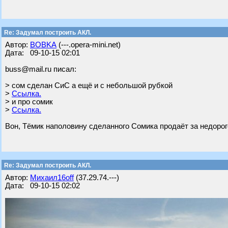
Re: Задумал построить АКЛ.
Автор:
BOBKA
(---.opera-mini.net)
Дата: 09-10-15 02:01
buss@mail.ru писал:
> сом сделан СиС а ещё и с небольшой рубкой
>
Ссылка.
> и про сомик
>
Ссылка.
Вон, Тёмик наполовину сделанного Сомика продаёт за недоро
Re: Задумал построить АКЛ.
Автор:
Михаил16off
(37.29.74.---)
Дата: 09-10-15 02:02