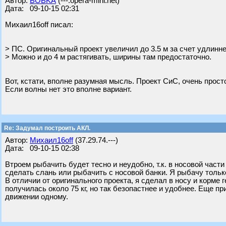
Автор:
BOBKA
(---.opera-mini.net)
Дата: 09-10-15 02:31
Михаил16off писал:
> ПС. Оригинальный проект увеличил до 3.5 м за счет удлинне
> Можно и до 4 м растягивать, ширины там предостаточно.
Вот, кстати, вполне разумная мысль. Проект СиС, очень прост
Если волны нет это вполне вариант.
Re: Задумал построить АКЛ.
Автор:
Михаил16off
(37.29.74.---)
Дата: 09-10-15 02:38
Втроем рыбачить будет тесно и неудобно, т.к. в носовой части
сделать слань или рыбачить с носовой банки. Я рыбачу тольк
В отличии от оригинального проекта, я сделал в носу и корме
получилась около 75 кг, но так безопастнее и удобнее. Еще 
движении одному.