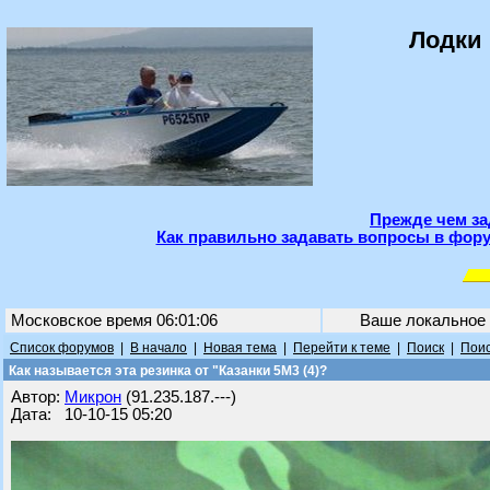
Лодки 
Прежде чем за
Как правильно задавать вопросы в фору
Московское время 06:01:06
Ваше локальное
Список форумов
|
В начало
|
Новая тема
|
Перейти к теме
|
Поиск
|
Поис
Как называется эта резинка от "Казанки 5М3 (4)?
Автор:
Микрон
(91.235.187.---)
Дата: 10-10-15 05:20