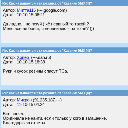
Re: Как называется эта резинка от "Казанки 5М3 (4)?
Автор:
Митта116
(---.google.com)
Дата: 10-10-15 06:21
Да ладно... не газуй ) чё нервный то такой ?
Меня вон не банят, я нервничяю - ты то чё? )))
Re: Как называется эта резинка от "Казанки 5М3 (4)?
Автор:
Хопёр
(---.san.ru)
Дата: 10-10-15 18:38
Руки и кусок резины спасут ТСа.
Re: Как называется эта резинка от "Казанки 5М3 (4)?
Автор:
Микрон
(91.235.187.---)
Дата: 11-10-15 04:24
Все понял.
Оригинала не найти, если только у кого в загашнике.
Благодарю за ответы.