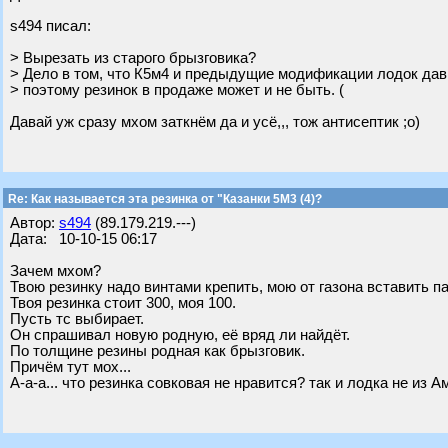
s494 писал:
> Вырезать из старого брызговика?
> Дело в том, что К5м4 и предыдущие модификации лодок дав
> поэтому резинок в продаже может и не быть. (
Давай уж сразу мхом заткнём да и усё,,, тож антисептик ;о)
Re: Как называется эта резинка от "Казанки 5М3 (4)?
Автор:
s494
(89.179.219.---)
Дата: 10-10-15 06:17
Зачем мхом?
Твою резинку надо винтами крепить, мою от газона вставить па
Твоя резинка стоит 300, моя 100.
Пусть тс выбирает.
Он спрашивал новую родную, её вряд ли найдёт.
По толщине резины родная как брызговик.
Причём тут мох...
А-а-а... что резинка совковая не нравится? так и лодка не из А