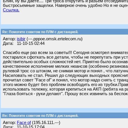
Блин, ну вы даете.... Три троса открутить и разьем отсоедини
быстросьемные защелки. Наверное очень удобно Но я не оцени
Ссылка.
Re: Помогите советом по ПЛМ с дистанцией.
Автор:
isibir
(---.pppoe.omsk.ertelecom.ru)
Дата: 11-10-15 02:44
Спасибо еще раз всем за советы!!! Сегодня осмотрел внимате
постарался сфоткать все детали, чтобы не перепутать при ус
действительно особых сложностей нет. Приятно было осознав
качественное исполнение мелких нюансов (особенно резиновая
рулевой трос со штоком, не снимая мотор и понял , что латунн
Насиловать не стал. Решил до следующих выходных прояснит
прочитал совет "Face of" и понял, что мотор надо снять с тра
этого можно будет без проблем освободить его из трубки.Пра
использовать тележку, которая крепиться на АКП (ребята на р
"Глаза бояться - руки делают". Прошу всех извинить за беспок
Re: Помогите советом по ПЛМ с дистанцией.
Автор:
Face of
(195.16.111.---)
Дата: 11-10-15 17:04