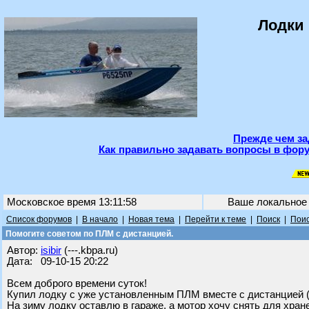
Лодки 
Прежде чем за
Как правильно задавать вопросы в фору
Московское время 13:11:58
Ваше локальное
Список форумов
|
В начало
|
Новая тема
|
Перейти к теме
|
Поиск
|
Поис
Помогите советом по ПЛМ с дистанцией.
Автор:
isibir
(---.kbpa.ru)
Дата: 09-10-15 20:22
Всем доброго времени суток!
Купил лодку с уже установленным ПЛМ вместе с дистанцией 
На зиму лодку оставлю в гараже, а мотор хочу снять для хра