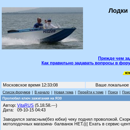
Лодки 
Прежде чем за
Как правильно задавать вопросы в фору
Московское время 12:33:08
Ваше локальное
Список форумов
|
В начало
|
Новая тема
|
Перейти к теме
|
Поиск
|
Поис
Пролюбил ключ зажигания на Я30
Автор:
VitaRUS
(5.18.58.---)
Дата: 09-10-15 04:43
Заводился запасным(без юбки) чеку поднял проволокой. Скор
мотолодочных магазина- балванок НЕТ.((( Ехать в сервис-цен