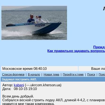
Прежде
Как правильно задавать вопросы
Московское время 08:40:10
Ваше ло
Список форумов
|
В начало
|
Новая тема
|
Перейти к теме
|
Поиск
|
Поис
Задумал построить АКЛ.
Автор:
kabani
(---.ukrcom.kherson.ua)
Дата: 08-10-15 19:10
Всем день добрый.
Собрался весной строить лодку АКЛ, длиной 4-4,2, с планиров
нравится мне такая компоновка.