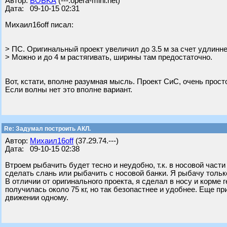
Автор:
BOBKA
(---.opera-mini.net)
Дата: 09-10-15 02:31
Михаил16off писал:
> ПС. Оригинальный проект увеличил до 3.5 м за счет удлинне
> Можно и до 4 м растягивать, ширины там предостаточно.
Вот, кстати, вполне разумная мысль. Проект СиС, очень прост
Если волны нет это вполне вариант.
Re: Задумал построить АКЛ.
Автор:
Михаил16off
(37.29.74.---)
Дата: 09-10-15 02:38
Втроем рыбачить будет тесно и неудобно, т.к. в носовой части
сделать слань или рыбачить с носовой банки. Я рыбачу тольк
В отличии от оригинального проекта, я сделал в носу и корме
получилась около 75 кг, но так безопастнее и удобнее. Еще 
движении одному.