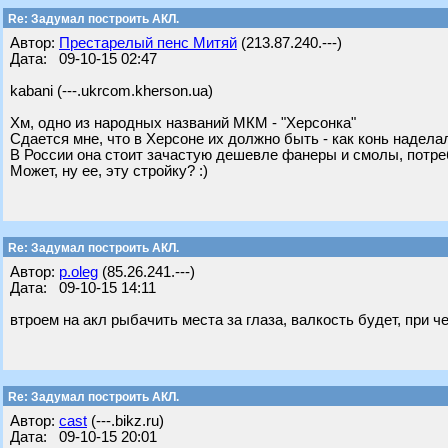
Re: Задумал построить АКЛ.
Автор:
Престарелый пенс Митяй
(213.87.240.---)
Дата: 09-10-15 02:47
kabani (---.ukrcom.kherson.ua)
Хм, одно из народных названий МКМ - "Херсонка"
Сдается мне, что в Херсоне их должно быть - как конь надела
В России она стоит зачастую дешевле фанеры и смолы, потре
Может, ну ее, эту стройку? :)
Re: Задумал построить АКЛ.
Автор:
p.oleg
(85.26.241.---)
Дата: 09-10-15 14:11
втроем на акл рыбачить места за глаза, валкость будет, при ч
Re: Задумал построить АКЛ.
Автор:
cast
(---.bikz.ru)
Дата: 09-10-15 20:01