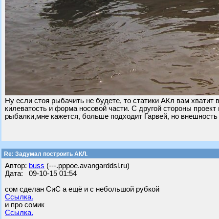
Ну если стоя рыбачить не будете, то статики АКл вам хватит 
килеватость и форма носовой части. С другой стороны проект 
рыбалки,мне кажется, больше подходит Гарвей, но внешность у
Re: Задумал построить АКЛ.
Автор:
buss
(---.pppoe.avangarddsl.ru)
Дата: 09-10-15 01:54
сом сделан СиС а ещё и с небольшой рубкой
Ссылка.
и про сомик
Ссылка.