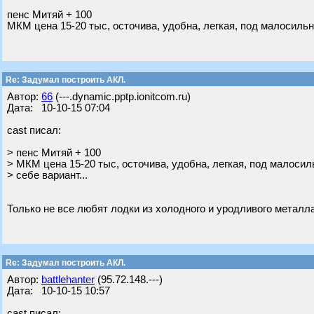
пенс Митяй + 100
МКМ цена 15-20 тыс, осточива, удобна, легкая, под малосильн
Re: Задумал построить АКЛ.
Автор:
66
(---.dynamic.pptp.ionitcom.ru)
Дата: 10-10-15 07:04
cast писал:
> пенс Митяй + 100
> МКМ цена 15-20 тыс, осточива, удобна, легкая, под малоси
> себе вариант...
Только не все любят лодки из холодного и уродливого металла
Re: Задумал построить АКЛ.
Автор:
battlehanter
(95.72.148.---)
Дата: 10-10-15 10:57
cast писал: