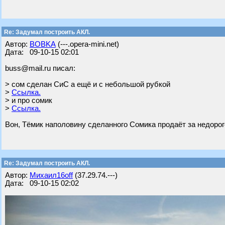
Re: Задумал построить АКЛ.
Автор:
BOBKA
(---.opera-mini.net)
Дата: 09-10-15 02:01
buss@mail.ru писал:
> сом сделан СиС а ещё и с небольшой рубкой
>
Ссылка.
> и про сомик
>
Ссылка.
Вон, Тёмик наполовину сделанного Сомика продаёт за недоро
Re: Задумал построить АКЛ.
Автор:
Михаил16off
(37.29.74.---)
Дата: 09-10-15 02:02