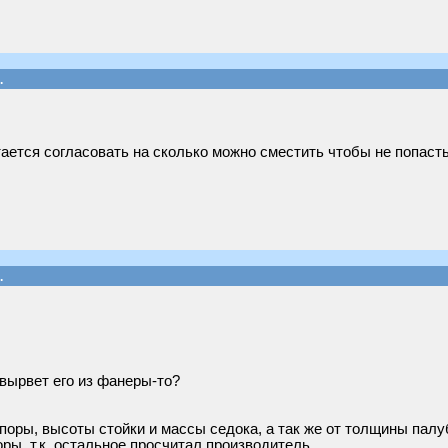
.
тается согласовать на сколько можно сместить чтобы не попаст
.
вырвет его из фанеры-то?
опоры, высоты стойки и массы седока, а так же от толщины пал
ры, т.к. остальное просчитал производитель.