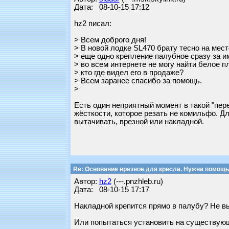
Дата: 08-10-15 17:12
hz2 писал:
> Всем доброго дня!
> В новой лодке SL470 брату тесно на мест
> еще одно крепление палубное сразу за и
> во всем интернете не могу найти белое п
> кто где видел его в продаже?
> Всем заранее спасибо за помощь.
>
Есть один неприятный момент в такой "пере
жёсткости, которое резать не комильфо. Д
вытачивать, врезной или накладной.
Re: Основание врезное для кресла. Нужна помощь
Автор:
hz2
(---.pnzhleb.ru)
Дата: 08-10-15 17:17
Накладной крепится прямо в палубу? Не вы
Или попытаться установить на существую