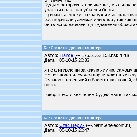
ВНИМАНИЕ
Будьте осторожны при чистке , мыльная пе
участки пола , палубы или борта .
При мытье лодку , не забудьте использова
растворители , аммиак или хлор , так как 
быть использованы для удаления обрастани
Re: Средства для мытья катера
Автор:
Trance
(---.176.51.62.158.nsk.rt.ru)
Дата: 05-10-15 20:33
я не агитирую ни за какую химию, самому 
Но вот поделился чем парни моют в яхтклуб
Гелькоат целенький и блестит как новый, 
опять.
Говорят если хемпелем будем мыть, так мо
Re: Средства для мытья катера
Автор:
Стас Пермь
(---.perm.ertelecom.ru)
Дата: 05-10-15 20:47