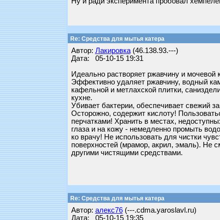
Ну и ради эксперимента пробовал хемпелем
Re: Средства для мытья катера
Автор:
Лакировка
(46.138.93.---)
Дата: 05-10-15 19:31
Идеально растворяет ржавчину и мочевой к
Эффективно удаляет ржавчину, водный кам
кафельной и метлахской плитки, саниздели
кухне.
Убивает бактерии, обеспечивает свежий за
Осторожно, содержит кислоту! Пользовать
перчатками! Хранить в местах, недоступны
глаза и на кожу - немедленно промыть вод
ко врачу! Не использовать для чистки чув
поверхностей (мрамор, акрил, эмаль). Не 
другими чистящими средствами.
Re: Средства для мытья катера
Автор:
алекс76
(---.cdma.yaroslavl.ru)
Дата: 05-10-15 19:35