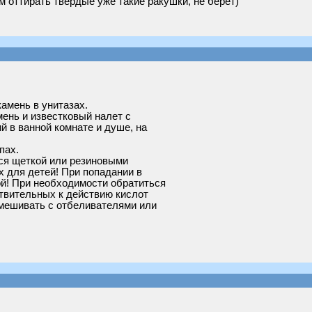
 оттирать твердые уже такие ракушки, не берет)
амень в унитазах.
ень и известковый налет с
й в ванной комнате и душе, на
пах.
ся щеткой или резиновыми
х для детей! При попадании в
ой! При необходимости обратиться
ствительных к действию кислот
смешивать с отбеливателями или