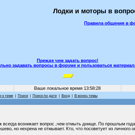
Лодки и моторы в вопро
Правила общения в ф
Прежде чем задать вопрос!
льно задавать вопросы в форуме и пользоваться материал
Ваше локальное время
13:58:28
 к теме
|
Поиск
|
Поиск по дате
|
Вход
|
В конец темы
к всегда возникает вопрос ,чем отмыть днище. По прошлым год
шево, но нехрена не отмывает. Кто, что посоветует из личного о