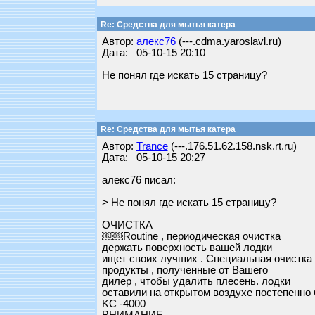
Re: Средства для мытья катера
Автор:
алекс76
(---.cdma.yaroslavl.ru)
Дата: 05-10-15 20:10
Не понял где искать 15 страницу?
Re: Средства для мытья катера
Автор:
Trance
(---.176.51.62.158.nsk.rt.ru)
Дата: 05-10-15 20:27
алекс76 писал:
> Не понял где искать 15 страницу?
ОЧИСТКА
￼￼Routine , периодическая очистка
держать поверхность вашей лодки
ищет своих лучших . Специальная очистка
продукты , полученные от Вашего
дилер , чтобы удалить плесень. лодки
оставили на открытом воздухе постепенно 
KC -4000