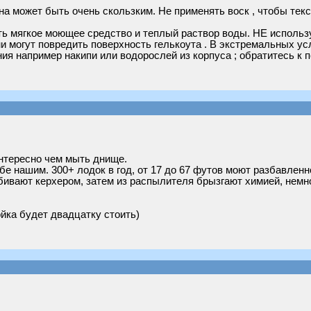
на может быть очень скользким. Не применять воск , чтобы те
ть мягкое моющее средство и теплый раствор воды. НЕ использ
они могут повредить поверхность гелькоута . В экстремальных у
я например накипи или водорослей из корпуса ; обратитесь к 
интересно чем мыть днище.
е нашим. 300+ лодок в год, от 17 до 67 футов моют разбавленно
сбивают керхером, затем из распылителя брызгают химией, немн
йка будет двадцатку стоить)