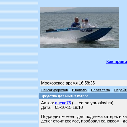
Как прави
Московское время 16:58:35
Список форумов
|
В начало
|
Новая тема
|
Перейти
Средства для мытья катера
Автор:
алекс76
(---.cdma.yaroslavl.ru)
Дата: 05-10-15 18:10
Подходит момент для подъёма катера. и ка
денег стоит космос, пробовал саноксом , де