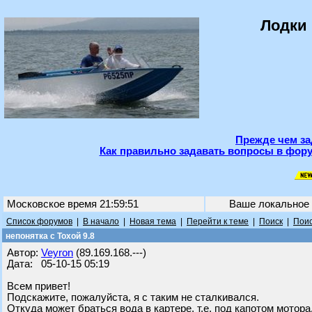
Лодки 
Прежде чем за
Как правильно задавать вопросы в фору
Московское время 21:59:51
Ваше локальное
Список форумов
|
В начало
|
Новая тема
|
Перейти к теме
|
Поиск
|
Поис
непонятка с Тохой 9.8
Автор:
Veyron
(89.169.168.---)
Дата: 05-10-15 05:19
Всем привет!
Подскажите, пожалуйста, я с таким не сталкивался.
Откуда может браться вода в картере, т.е. под капотом мотора